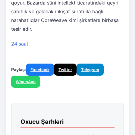
qoyur. Bazarda süni intellekt ticarətindəki qeyri-
sabitlik və gələcək inkişaf sürəti ilə bağlı
narahatlıqlar CoreWeave kimi şirkətlərə birbaşa
təsir edir.
24 saat
Paylaş:
Facebook
Twitter
Telegram
WhatsApp
Oxucu Şərhləri