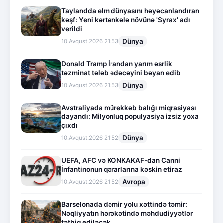
Taylandda elm dünyasını həyəcanlandıran
kəşf: Yeni kərtənkələ növünə 'Syrax' adı
verildi
Dünya
10.Avqust.2026 21:53
Donald Tramp İrandan yarım əsrlik
təzminat tələb edəcəyini bəyan edib
Dünya
10.Avqust.2026 21:53
Avstraliyada mürekkəb balığı miqrasiyası
dayandı: Milyonluq populyasiya izsiz yoxa
çıxdı
Dünya
10.Avqust.2026 21:52
UEFA, AFC və KONKAKAF-dan Canni
İnfantinonun qərarlarına kəskin etiraz
Avropa
10.Avqust.2026 21:52
Barselonada dəmir yolu xəttində təmir:
Nəqliyyatın hərəkətində məhdudiyyətlər
tətbiq ediləcək