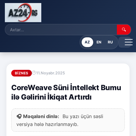
🔍
AZ
EN
RU
11.Noyabr.2025
BIZNES
CoreWeave Süni İntellekt Bumu
ilə Gəlirini İkiqat Artırdı
🎧 Məqaləni dinlə:
Bu yazı üçün səsli
versiya hələ hazırlanmayıb.