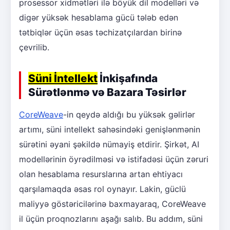
prosessor xidmətləri ilə böyük dil modelləri və
digər yüksək hesablama gücü tələb edən
tətbiqlər üçün əsas təchizatçılardan birinə
çevrilib.
Süni İntellekt
İnkişafında
Sürətlənmə və Bazara Təsirlər
CoreWeave
-in qeydə aldığı bu yüksək gəlirlər
artımı, süni intellekt sahəsindəki genişlənmənin
sürətini əyani şəkildə nümayiş etdirir. Şirkət, AI
modellərinin öyrədilməsi və istifadəsi üçün zəruri
olan hesablama resurslarına artan ehtiyacı
qarşılamaqda əsas rol oynayır. Lakin, güclü
maliyyə göstəricilərinə baxmayaraq, CoreWeave
il üçün proqnozlarını aşağı salıb. Bu addım, süni