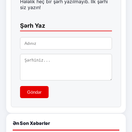
Hələlik heç bir şərh yazılmayıb. İlk şərhi
siz yazın!
Şərh Yaz
Göndər
Ən Son Xəbərlər