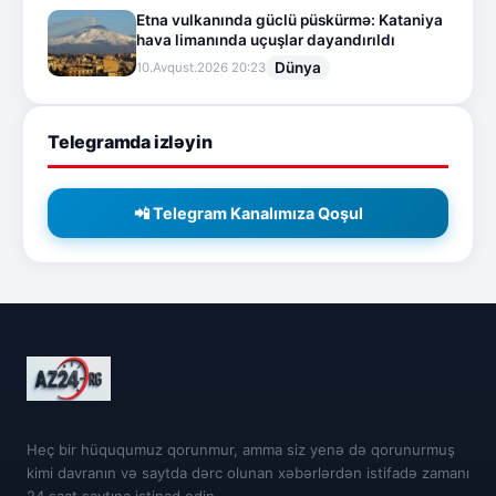
Etna vulkanında güclü püskürmə: Kataniya
hava limanında uçuşlar dayandırıldı
Dünya
10.Avqust.2026 20:23
Telegramda izləyin
📲 Telegram Kanalımıza Qoşul
Heç bir hüququmuz qorunmur, amma siz yenə də qorunurmuş
kimi davranın və saytda dərc olunan xəbərlərdən istifadə zamanı
24 saat saytına istinad edin.