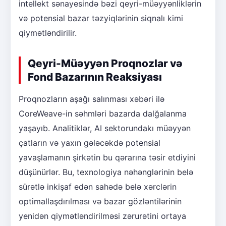
intellekt sənayesində bəzi qeyri-müəyyənliklərin
və potensial bazar təzyiqlərinin siqnalı kimi
qiymətləndirilir.
Qeyri-Müəyyən Proqnozlar və
Fond Bazarının Reaksiyası
Proqnozların aşağı salınması xəbəri ilə
CoreWeave-in səhmləri bazarda dalğalanma
yaşayıb. Analitiklər, AI sektorundakı müəyyən
çatların və yaxın gələcəkdə potensial
yavaşlamanın şirkətin bu qərarına təsir etdiyini
düşünürlər. Bu, texnologiya nəhənglərinin belə
sürətlə inkişaf edən sahədə belə xərclərin
optimallaşdırılması və bazar gözləntilərinin
yenidən qiymətləndirilməsi zərurətini ortaya