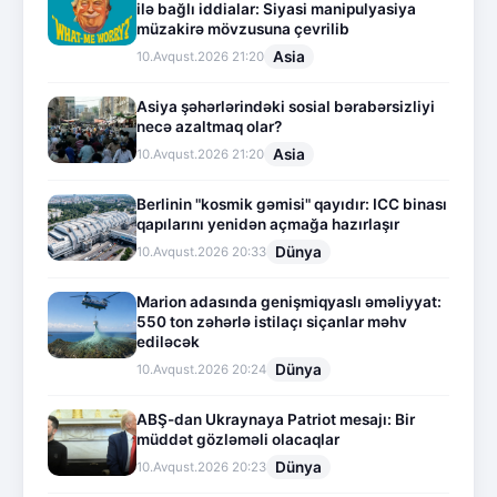
ilə bağlı iddialar: Siyasi manipulyasiya
müzakirə mövzusuna çevrilib
Asia
10.Avqust.2026 21:20
Asiya şəhərlərindəki sosial bərabərsizliyi
necə azaltmaq olar?
Asia
10.Avqust.2026 21:20
Berlinin "kosmik gəmisi" qayıdır: ICC binası
qapılarını yenidən açmağa hazırlaşır
Dünya
10.Avqust.2026 20:33
Marion adasında genişmiqyaslı əməliyyat:
550 ton zəhərlə istilaçı siçanlar məhv
ediləcək
Dünya
10.Avqust.2026 20:24
ABŞ-dan Ukraynaya Patriot mesajı: Bir
müddət gözləməli olacaqlar
Dünya
10.Avqust.2026 20:23