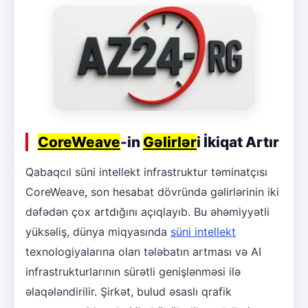
CoreWeave
-in
Gəlirlər
i İkiqat Artır
Qabaqcıl süni intellekt infrastruktur təminatçısı
CoreWeave, son hesabat dövründə gəlirlərinin iki
dəfədən çox artdığını açıqlayıb. Bu əhəmiyyətli
yüksəliş, dünya miqyasında
süni intellekt
texnologiyalarına olan tələbatın artması və AI
infrastrukturlarının sürətli genişlənməsi ilə
əlaqələndirilir. Şirkət, bulud əsaslı qrafik