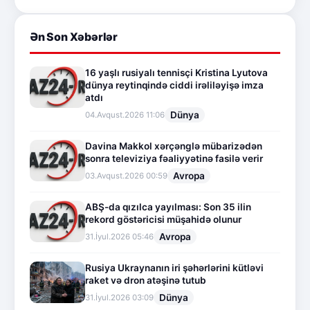
Ən Son Xəbərlər
16 yaşlı rusiyalı tennisçi Kristina Lyutova
dünya reytinqində ciddi irəliləyişə imza
atdı
Dünya
04.Avqust.2026 11:06
Davina Makkol xərçənglə mübarizədən
sonra televiziya fəaliyyətinə fasilə verir
Avropa
03.Avqust.2026 00:59
ABŞ-da qızılca yayılması: Son 35 ilin
rekord göstəricisi müşahidə olunur
Avropa
31.İyul.2026 05:46
Rusiya Ukraynanın iri şəhərlərini kütləvi
raket və dron atəşinə tutub
Dünya
31.İyul.2026 03:09