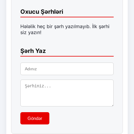
Oxucu Şərhləri
Hələlik heç bir şərh yazılmayıb. İlk şərhi
siz yazın!
Şərh Yaz
Göndər