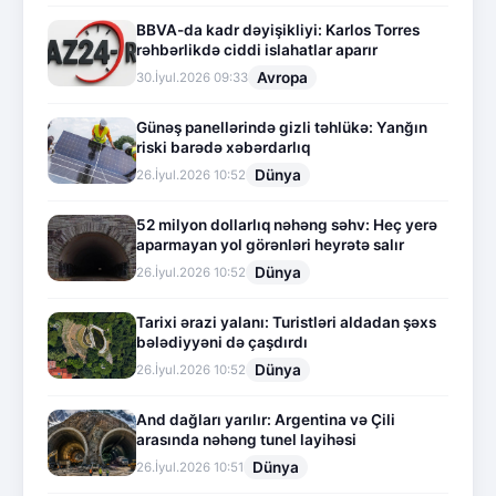
BBVA-da kadr dəyişikliyi: Karlos Torres
rəhbərlikdə ciddi islahatlar aparır
Avropa
30.İyul.2026 09:33
Günəş panellərində gizli təhlükə: Yanğın
riski barədə xəbərdarlıq
Dünya
26.İyul.2026 10:52
52 milyon dollarlıq nəhəng səhv: Heç yerə
aparmayan yol görənləri heyrətə salır
Dünya
26.İyul.2026 10:52
Tarixi ərazi yalanı: Turistləri aldadan şəxs
bələdiyyəni də çaşdırdı
Dünya
26.İyul.2026 10:52
And dağları yarılır: Argentina və Çili
arasında nəhəng tunel layihəsi
Dünya
26.İyul.2026 10:51