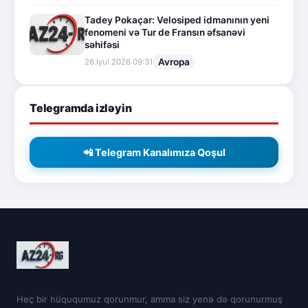
Tadey Pokaçar: Velosiped idmanının yeni
fenomeni və Tur de Fransın əfsanəvi
səhifəsi
Avropa
26.İyul.2026 09:31
Telegramda izləyin
📲 Telegram Kanalımıza Qoşul
Heç bir hüququmuz qorunmur, amma siz yenə də qorunurmuş