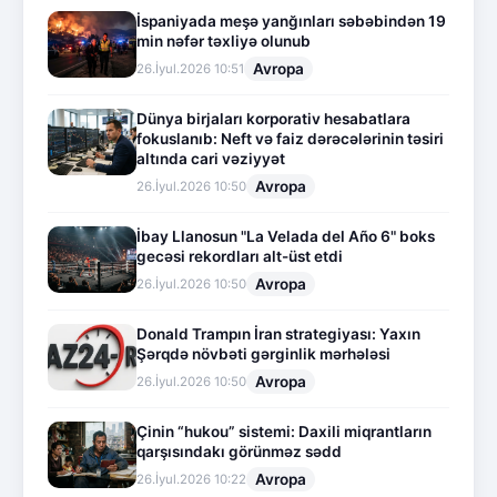
İspaniyada meşə yanğınları səbəbindən 19
min nəfər təxliyə olunub
Avropa
26.İyul.2026 10:51
Dünya birjaları korporativ hesabatlara
fokuslanıb: Neft və faiz dərəcələrinin təsiri
altında cari vəziyyət
Avropa
26.İyul.2026 10:50
İbay Llanosun "La Velada del Año 6" boks
gecəsi rekordları alt-üst etdi
Avropa
26.İyul.2026 10:50
Donald Trampın İran strategiyası: Yaxın
Şərqdə növbəti gərginlik mərhələsi
Avropa
26.İyul.2026 10:50
Çinin “hukou” sistemi: Daxili miqrantların
qarşısındakı görünməz sədd
Avropa
26.İyul.2026 10:22