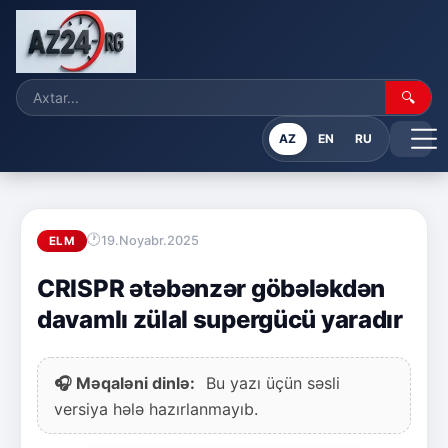
🔍
AZ
EN
RU
19.Noyabr.2025
ELM
CRISPR ətəbənzər göbələkdən
davamlı zülal supergücü yaradır
🎧 Məqaləni dinlə:
Bu yazı üçün səsli
versiya hələ hazırlanmayıb.