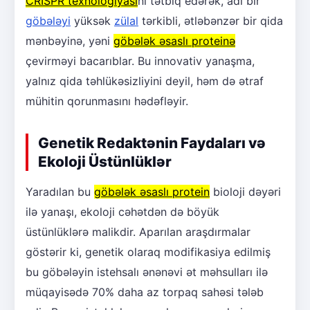
CRISPR texnologiyası
nı tətbiq edərək, adi bir
göbələyi
yüksək
zülal
tərkibli, ətləbənzər bir qida
mənbəyinə, yəni
göbələk əsaslı proteinə
çevirməyi bacarıblar. Bu innovativ yanaşma,
yalnız qida təhlükəsizliyini deyil, həm də ətraf
mühitin qorunmasını hədəfləyir.
Genetik Redaktənin Faydaları və
Ekoloji Üstünlüklər
Yaradılan bu
göbələk əsaslı protein
bioloji dəyəri
ilə yanaşı, ekoloji cəhətdən də böyük
üstünlüklərə malikdir. Aparılan araşdırmalar
göstərir ki, genetik olaraq modifikasiya edilmiş
bu göbələyin istehsalı ənənəvi ət məhsulları ilə
müqayisədə 70% daha az torpaq sahəsi tələb