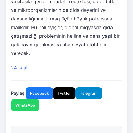
vasitəsilə genlərin hədəfli redaktəsi, digər bitki
və mikroorqanizmlərin də qida dəyərini və
dayanıqlığını artırmaq üçün böyük potensiala
malikdir. Bu irəliləyişlər, qlobal miqyasda qida
çatışmazlığı probleminin həllinə və daha yaşıl bir
gələcəyin qurulmasına əhəmiyyətli töhfələr
verəcək.
24 saat
Paylaş:
Facebook
Twitter
Telegram
WhatsApp