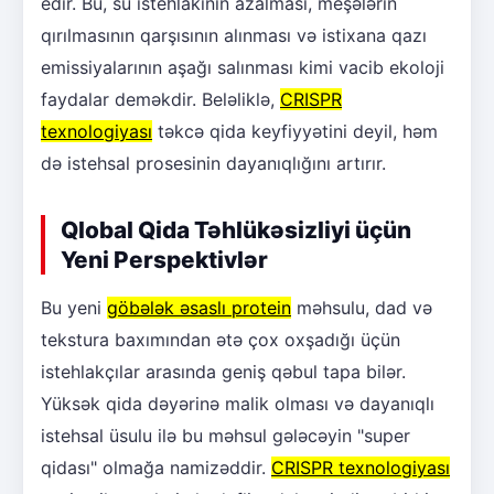
edir. Bu, su istehlakının azalması, meşələrin
qırılmasının qarşısının alınması və istixana qazı
emissiyalarının aşağı salınması kimi vacib ekoloji
faydalar deməkdir. Beləliklə,
CRISPR
texnologiyası
təkcə qida keyfiyyətini deyil, həm
də istehsal prosesinin dayanıqlığını artırır.
Qlobal Qida Təhlükəsizliyi üçün
Yeni Perspektivlər
Bu yeni
göbələk əsaslı protein
məhsulu, dad və
tekstura baxımından ətə çox oxşadığı üçün
istehlakçılar arasında geniş qəbul tapa bilər.
Yüksək qida dəyərinə malik olması və dayanıqlı
istehsal üsulu ilə bu məhsul gələcəyin "super
qidası" olmağa namizəddir.
CRISPR texnologiyası