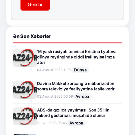
Göndər
Ən Son Xəbərlər
16 yaşlı rusiyalı tennisçi Kristina Lyutova
dünya reytinqində ciddi irəliləyişə imza
atdı
Dünya
04.Avqust.2026 11:06
Davina Makkol xərçənglə mübarizədən
sonra televiziya fəaliyyətinə fasilə verir
Avropa
03.Avqust.2026 00:59
ABŞ-da qızılca yayılması: Son 35 ilin
rekord göstəricisi müşahidə olunur
Avropa
31.İyul.2026 05:46