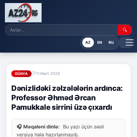
🔍
AZ
EN
RU
11.Mart.2026
DÜNYA
Dənizlidəki zəlzələlərin ardınca:
Professor Əhməd Ərcan
Pamukkale sirrini üzə çıxardı
🎧 Məqaləni dinlə:
Bu yazı üçün səsli
versiya hələ hazırlanmayıb.