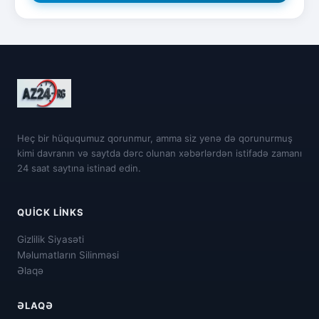
Heç bir hüququmuz qorunmur, amma siz yenə də qorunurmuş
kimi davranın və saytda dərc olunan xəbərlərdən istifadə zamanı
24 saat saytına istinad edin.
QUICK LINKS
Gizlilik Siyasəti
Məlumatların Silinməsi
Əlaqə
ƏLAQƏ