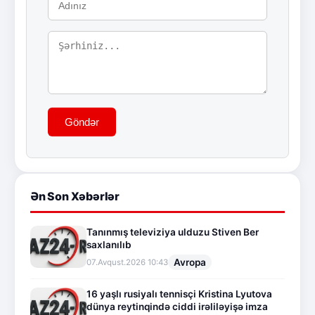
Göndər
Ən Son Xəbərlər
Tanınmış televiziya ulduzu Stiven Ber
saxlanılıb
Avropa
07.Avqust.2026 10:43
16 yaşlı rusiyalı tennisçi Kristina Lyutova
dünya reytinqində ciddi irəliləyişə imza