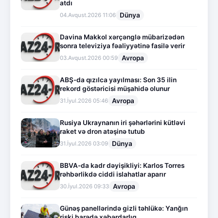
atdı
Dünya
04.Avqust.2026 11:06
Davina Makkol xərçənglə mübarizədən
sonra televiziya fəaliyyətinə fasilə verir
Avropa
03.Avqust.2026 00:59
ABŞ-da qızılca yayılması: Son 35 ilin
rekord göstəricisi müşahidə olunur
Avropa
31.İyul.2026 05:46
Rusiya Ukraynanın iri şəhərlərini kütləvi
raket və dron atəşinə tutub
Dünya
31.İyul.2026 03:09
BBVA-da kadr dəyişikliyi: Karlos Torres
rəhbərlikdə ciddi islahatlar aparır
Avropa
30.İyul.2026 09:33
Günəş panellərində gizli təhlükə: Yanğın
riski barədə xəbərdarlıq