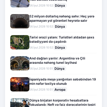
Dünya
26.İyul.2026 10:52
52 milyon dollarlıq nəhəng səhv: Heç yerə
aparmayan yol görənləri heyrətə salır
Dünya
26.İyul.2026 10:52
Tarixi ərazi yalanı: Turistləri aldadan şəxs
bələdiyyəni də çaşdırdı
Dünya
26.İyul.2026 10:52
And dağları yarılır: Argentina və Çili
arasında nəhəng tunel layihəsi
Dünya
26.İyul.2026 10:51
İspaniyada meşə yanğınları səbəbindən 19
min nəfər təxliyə olunub
Avropa
26.İyul.2026 10:51
Dünya birjaları korporativ hesabatlara
fokuslanıb: Neft və faiz dərəcələrinin təsiri