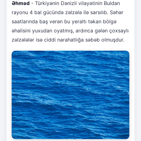
Əhməd
- Türkiyənin Dənizli vilayətinin Buldan
rayonu 4 bal gücündə zəlzələ ilə sarsılıb. Səhər
saatlarında baş verən bu yeraltı təkan bölgə
əhalisini yuxudan oyatmış, ardınca gələn çoxsaylı
zəlzələlər isə ciddi narahatlığa səbəb olmuşdur.