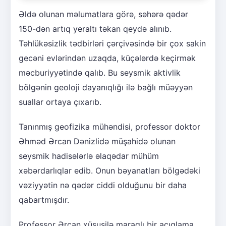
Əldə olunan məlumatlara görə, səhərə qədər
150-dən artıq yeraltı təkan qeydə alınıb.
Təhlükəsizlik tədbirləri çərçivəsində bir çox sakin
gecəni evlərindən uzaqda, küçələrdə keçirmək
məcburiyyətində qalıb. Bu seysmik aktivlik
bölgənin geoloji dayanıqlığı ilə bağlı müəyyən
suallar ortaya çıxarıb.
Tanınmış geofizika mühəndisi, professor doktor
Əhməd Ərcan Dənizlidə müşahidə olunan
seysmik hadisələrlə əlaqədar mühüm
xəbərdarlıqlar edib. Onun bəyanatları bölgədəki
vəziyyətin nə qədər ciddi olduğunu bir daha
qabartmışdır.
Professor Ərcan xüsusilə maraqlı bir açıqlama