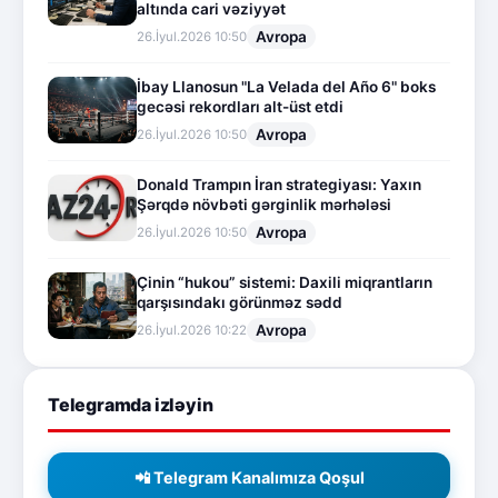
altında cari vəziyyət
Avropa
26.İyul.2026 10:50
İbay Llanosun "La Velada del Año 6" boks
gecəsi rekordları alt-üst etdi
Avropa
26.İyul.2026 10:50
Donald Trampın İran strategiyası: Yaxın
Şərqdə növbəti gərginlik mərhələsi
Avropa
26.İyul.2026 10:50
Çinin “hukou” sistemi: Daxili miqrantların
qarşısındakı görünməz sədd
Avropa
26.İyul.2026 10:22
Telegramda izləyin
📲 Telegram Kanalımıza Qoşul