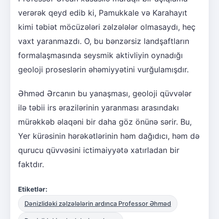
verərək qeyd edib ki, Pamukkale və Karahayıt
kimi təbiət möcüzələri zəlzələlər olmasaydı, heç
vaxt yaranmazdı. O, bu bənzərsiz landşaftların
formalaşmasında seysmik aktivliyin oynadığı
geoloji proseslərin əhəmiyyətini vurğulamışdır.
Əhməd Ərcanın bu yanaşması, geoloji qüvvələr
ilə təbii irs ərazilərinin yaranması arasındakı
mürəkkəb əlaqəni bir daha göz önünə sərir. Bu,
Yer kürəsinin hərəkətlərinin həm dağıdıcı, həm də
qurucu qüvvəsini ictimaiyyətə xatırladan bir
faktdır.
Etiketlər:
Dənizlidəki zəlzələlərin ardınca Professor Əhməd