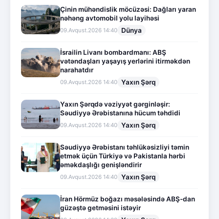
Çinin mühəndislik möcüzəsi: Dağları yaran
nəhəng avtomobil yolu layihəsi
Dünya
09.Avqust.2026 14:40
İsrailin Livanı bombardmanı: ABŞ
vətəndaşları yaşayış yerlərini itirməkdən
narahatdır
Yaxın Şərq
09.Avqust.2026 14:40
Yaxın Şərqdə vəziyyət gərginləşir:
Səudiyyə Ərəbistanına hücum təhdidi
Yaxın Şərq
09.Avqust.2026 14:40
Səudiyyə Ərəbistanı təhlükəsizliyi təmin
etmək üçün Türkiyə və Pakistanla hərbi
əməkdaşlığı genişləndirir
Yaxın Şərq
09.Avqust.2026 14:40
İran Hörmüz boğazı məsələsində ABŞ-dan
güzəştə getməsini istəyir