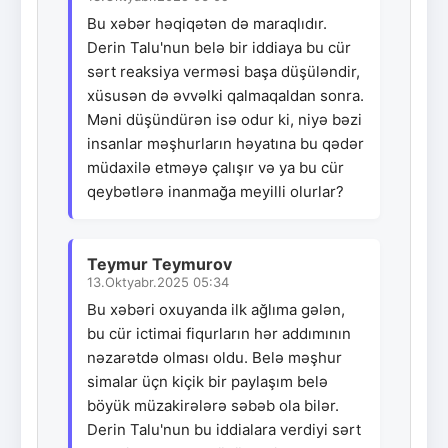
Bu xəbər həqiqətən də maraqlıdır.
Derin Talu'nun belə bir iddiaya bu cür
sərt reaksiya verməsi başa düşüləndir,
xüsusən də əvvəlki qalmaqaldan sonra.
Məni düşündürən isə odur ki, niyə bəzi
insanlar məşhurların həyatına bu qədər
müdaxilə etməyə çalışır və ya bu cür
qeybətlərə inanmağa meyilli olurlar?
Teymur Teymurov
13.Oktyabr.2025 05:34
Bu xəbəri oxuyanda ilk ağlıma gələn,
bu cür ictimai fiqurların hər addımının
nəzarətdə olması oldu. Belə məşhur
simalar üçn kiçik bir paylaşım belə
böyük müzakirələrə səbəb ola bilər.
Derin Talu'nun bu iddialara verdiyi sərt