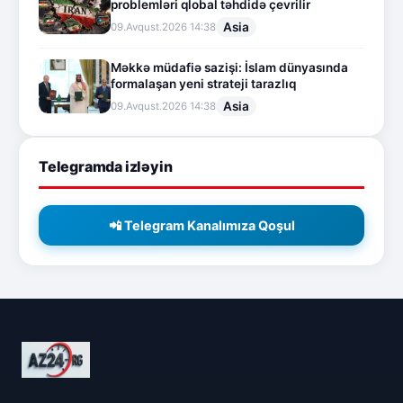
problemləri qlobal təhdidə çevrilir
Asia
09.Avqust.2026 14:38
Məkkə müdafiə sazişi: İslam dünyasında
formalaşan yeni strateji tarazlıq
Asia
09.Avqust.2026 14:38
Telegramda izləyin
📲 Telegram Kanalımıza Qoşul