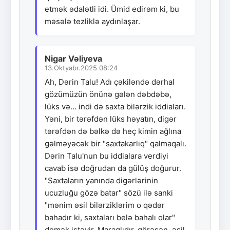
etmək ədalətli idi. Ümid edirəm ki, bu
məsələ tezliklə aydınlaşar.
Nigar Vəliyeva
13.Oktyabr.2025 08:24
Ah, Dərin Talu! Adı çəkiləndə dərhal
gözümüzün önünə gələn dəbdəbə,
lüks və... indi də saxta bilərzik iddiaları.
Yəni, bir tərəfdən lüks həyatın, digər
tərəfdən də bəlkə də heç kimin ağlına
gəlməyəcək bir "saxtakarlıq" qalmaqalı.
Dərin Talu'nun bu iddialara verdiyi
cavab isə doğrudan da gülüş doğurur.
"Saxtaların yanında digərlərinin
ucuzluğu gözə batar" sözü ilə sanki
"mənim əsil bilərziklərim o qədər
bahadır ki, saxtaları belə bahalı olar"
demək istəyir. Maraqlıdır, görəsən, əsil