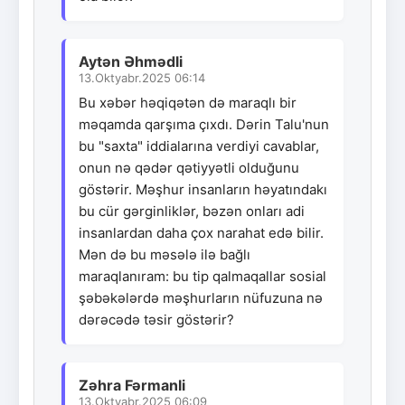
Aytən Əhmədli
13.Oktyabr.2025 06:14
Bu xəbər həqiqətən də maraqlı bir
məqamda qarşıma çıxdı. Dərin Talu'nun
bu "saxta" iddialarına verdiyi cavablar,
onun nə qədər qətiyyətli olduğunu
göstərir. Məşhur insanların həyatındakı
bu cür gərginliklər, bəzən onları adi
insanlardan daha çox narahat edə bilir.
Mən də bu məsələ ilə bağlı
maraqlanıram: bu tip qalmaqallar sosial
şəbəkələrdə məşhurların nüfuzuna nə
dərəcədə təsir göstərir?
Zəhra Fərmanli
13.Oktyabr.2025 06:09