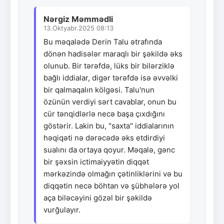
Nərgiz Məmmədli
13.Oktyabr.2025 08:13
Bu məqalədə Derin Talu ətrafında
dönən hadisələr maraqlı bir şəkildə əks
olunub. Bir tərəfdə, lüks bir bilərziklə
bağlı iddialar, digər tərəfdə isə əvvəlki
bir qalmaqalın kölgəsi. Talu'nun
özünün verdiyi sərt cavablar, onun bu
cür tənqidlərlə necə başa çıxdığını
göstərir. Lakin bu, "saxta" iddialarının
həqiqəti nə dərəcədə əks etdirdiyi
sualını da ortaya qoyur. Məqalə, gənc
bir şəxsin ictimaiyyətin diqqət
mərkəzində olmağın çətinliklərini və bu
diqqətin necə böhtan və şübhələrə yol
aça biləcəyini gözəl bir şəkildə
vurğulayır.