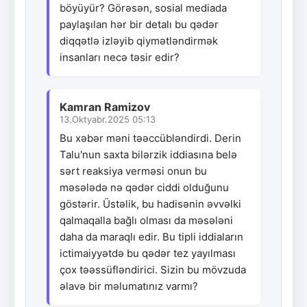
böyüyür? Görəsən, sosial mediada
paylaşılan hər bir detalı bu qədər
diqqətlə izləyib qiymətləndirmək
insanları necə təsir edir?
Kamran Ramizov
13.Oktyabr.2025 05:13
Bu xəbər məni təəccübləndirdi. Derin
Talu'nun saxta bilərzik iddiasına belə
sərt reaksiya verməsi onun bu
məsələdə nə qədər ciddi olduğunu
göstərir. Üstəlik, bu hadisənin əvvəlki
qalmaqalla bağlı olması da məsələni
daha da maraqlı edir. Bu tipli iddiaların
ictimaiyyətdə bu qədər tez yayılması
çox təəssüfləndirici. Sizin bu mövzuda
əlavə bir məlumatınız varmı?