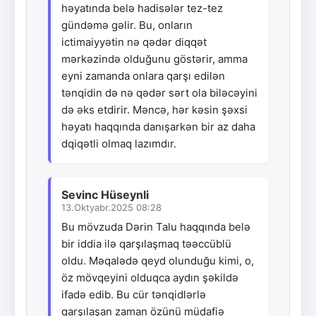
həyatında belə hadisələr tez-tez
gündəmə gəlir. Bu, onların
ictimaiyyətin nə qədər diqqət
mərkəzində olduğunu göstərir, amma
eyni zamanda onlara qarşı edilən
tənqidin də nə qədər sərt ola biləcəyini
də əks etdirir. Məncə, hər kəsin şəxsi
həyatı haqqında danışarkən bir az daha
dqiqətli olmaq lazımdır.
Sevinc Hüseynli
13.Oktyabr.2025 08:28
Bu mövzuda Dərin Talu haqqında belə
bir iddia ilə qarşılaşmaq təəccüblü
oldu. Məqalədə qeyd olunduğu kimi, o,
öz mövqeyini olduqca aydın şəkildə
ifadə edib. Bu cür tənqidlərlə
qarşılaşan zaman özünü müdafiə