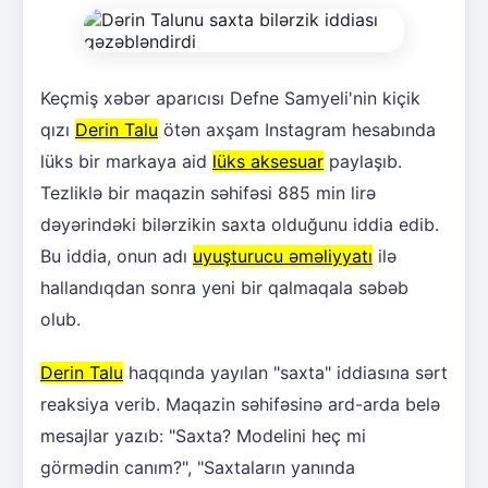
Keçmiş xəbər aparıcısı Defne Samyeli'nin kiçik
qızı
Derin Talu
ötən axşam Instagram hesabında
lüks bir markaya aid
lüks aksesuar
paylaşıb.
Tezliklə bir maqazin səhifəsi 885 min lirə
dəyərindəki bilərzikin saxta olduğunu iddia edib.
Bu iddia, onun adı
uyuşturucu əməliyyatı
ilə
hallandıqdan sonra yeni bir qalmaqala səbəb
olub.
Derin Talu
haqqında yayılan "saxta" iddiasına sərt
reaksiya verib. Maqazin səhifəsinə ard-arda belə
mesajlar yazıb: "Saxta? Modelini heç mi
görmədin canım?", "Saxtaların yanında