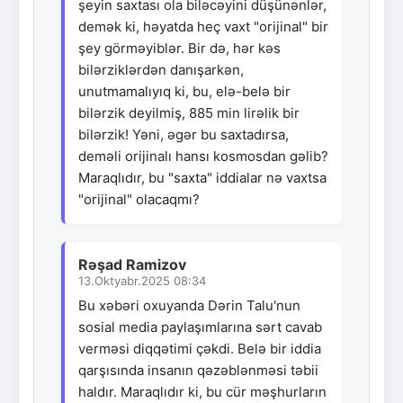
şeyin saxtası ola biləcəyini düşünənlər,
demək ki, həyatda heç vaxt "orijinal" bir
şey görməyiblər. Bir də, hər kəs
bilərziklərdən danışarkən,
unutmamalıyıq ki, bu, elə-belə bir
bilərzik deyilmiş, 885 min lirəlik bir
bilərzik! Yəni, əgər bu saxtadırsa,
deməli orijinalı hansı kosmosdan gəlib?
Maraqlıdır, bu "saxta" iddialar nə vaxtsa
"orijinal" olacaqmı?
Rəşad Ramizov
13.Oktyabr.2025 08:34
Bu xəbəri oxuyanda Dərin Talu'nun
sosial media paylaşımlarına sərt cavab
verməsi diqqətimi çəkdi. Belə bir iddia
qarşısında insanın qəzəblənməsi təbii
haldır. Maraqlıdır ki, bu cür məşhurların