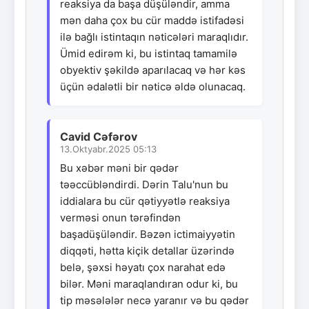
reaksiya da başa düşüləndir, amma
mən daha çox bu cür maddə istifadəsi
ilə bağlı istintaqın nəticələri maraqlıdır.
Ümid edirəm ki, bu istintaq tamamilə
obyektiv şəkildə aparılacaq və hər kəs
üçün ədalətli bir nəticə əldə olunacaq.
Cavid Cəfərov
13.Oktyabr.2025 05:13
Bu xəbər məni bir qədər
təəccübləndirdi. Dərin Talu'nun bu
iddialara bu cür qətiyyətlə reaksiya
verməsi onun tərəfindən
başadüşüləndir. Bəzən ictimaiyyətin
diqqəti, hətta kiçik detallar üzərində
belə, şəxsi həyatı çox narahat edə
bilər. Məni maraqlandıran odur ki, bu
tip məsələlər necə yaranır və bu qədər