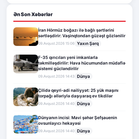
Ən Son Xəbərlər
İran Hörmüz boğazı ilə bağlı şərtlərini
sərtləşdirir: Vaşinqtondan güzəşt gözlənilir
Yaxın Şərq
09.Avqust.2026 15:06
F-35 qırıcıları yeni imkanlarla
təkmilləşdirilir: Hava hücumundan müdafiə
sistemi gücləndirilir
Dünya
09.Avqust.2026 14:43
Çilidə qeyri-adi nailiyyət: 25 yük maşını
torpağı əlləriylə daşıyaraq ev tikdilər
Dünya
09.Avqust.2026 14:40
Dünyanın incisi: Mavi şəhər Şefşauenin
ovsunlayıcı hekayəsi
Dünya
09.Avqust.2026 14:40