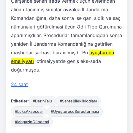
Çərşənbə səhəri ifadə vermək üçün evlərindən
alınan tanınmış simalar əvvəlcə İl Jandarma
Komandanlığına, daha sonra isə qan, sidik və saç
nümunələri götürülməsi üçün Ədli Tibb Qurumuna
aparılmışdılar. Prosedurlar tamamlandıqdan sonra
yenidən İl Jandarma Komandanlığına gətirilən
məşhurlar sərbəst buraxılmışdı. Bu
uyuşturucu
əməliyyatı
ictimaiyyətdə geniş əks-səda
doğurmuşdu.
24 saat
Etiketlər:
#DerinTalu
#SahteBileklikİddiası
#LüksAksesuar
#UyuşturucuSoruşturması
#MagazinGündemi