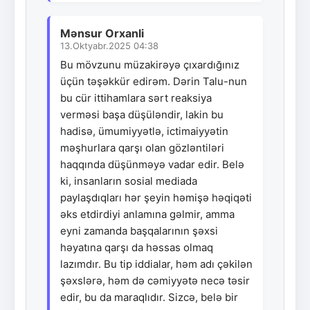
Mənsur Orxanli
13.Oktyabr.2025 04:38
Bu mövzunu müzakirəyə çıxardığınız
üçün təşəkkür edirəm. Dərin Talu-nun
bu cür ittihamlara sərt reaksiya
verməsi başa düşüləndir, lakin bu
hadisə, ümumiyyətlə, ictimaiyyətin
məşhurlara qarşı olan gözləntiləri
haqqında düşünməyə vadar edir. Belə
ki, insanların sosial mediada
paylaşdıqları hər şeyin həmişə həqiqəti
əks etdirdiyi anlamına gəlmir, amma
eyni zamanda başqalarının şəxsi
həyatına qarşı da həssas olmaq
lazımdır. Bu tip iddialar, həm adı çəkilən
şəxslərə, həm də cəmiyyətə necə təsir
edir, bu da maraqlıdır. Sizcə, belə bir