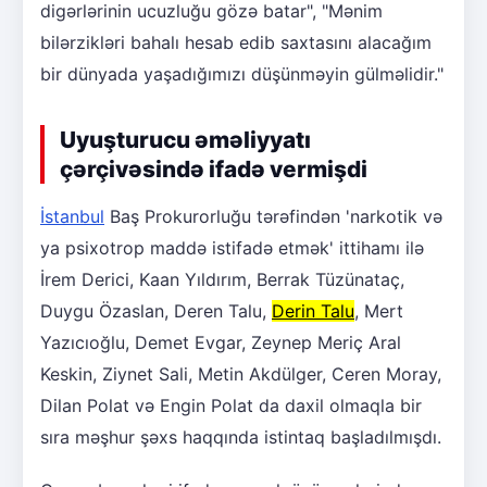
digərlərinin ucuzluğu gözə batar", "Mənim
bilərzikləri bahalı hesab edib saxtasını alacağım
bir dünyada yaşadığımızı düşünməyin gülməlidir."
Uyuşturucu əməliyyatı
çərçivəsində ifadə vermişdi
İstanbul
Baş Prokurorluğu tərəfindən 'narkotik və
ya psixotrop maddə istifadə etmək' ittihamı ilə
İrem Derici, Kaan Yıldırım, Berrak Tüzünataç,
Duygu Özaslan, Deren Talu,
Derin Talu
, Mert
Yazıcıoğlu, Demet Evgar, Zeynep Meriç Aral
Keskin, Ziynet Sali, Metin Akdülger, Ceren Moray,
Dilan Polat və Engin Polat da daxil olmaqla bir
sıra məşhur şəxs haqqında istintaq başladılmışdı.