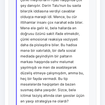
şey danışılır. Dərin Talu'nun bu saxta
bilərzik iddiasına verdiyi cavablar
olduqca maraqlı idi. Məncə, bu cür
ittihamlar insanı çox narahat edə bilər.
Mənə elə gəlir ki, belə hallarda ən
doğrusu özünü sakit ifadə etməkdir,
çünki emosional reaksiya vəziyyəti
daha da pisləşdirə bilər. Bu hadisə
mənə bir xatırlatdı, bir dəfə sosial
mediada geyindiyim bir paltarın
markası haqqında səhv məlumat
yayılmışdı və mən də əsəbləşərək
düzəliş etməyə çalışmışdım, amma bu,
heç bir fayda vermədi. Bu tip
məsələlərdə həqiqətən də bəzən
susmaq daha yaxşıdır. Sizcə, belə
ictimai təzyiq altında olan şəxslər üçün
ən yaxşı strategiya nə olardı?