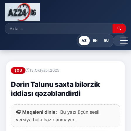
🔍
AZ
EN
RU
13.Oktyabr.2025
ŞOU
Dərin Talunu saxta bilərzik
iddiası qəzəbləndirdi
🎧 Məqaləni dinlə:
Bu yazı üçün səsli
versiya hələ hazırlanmayıb.