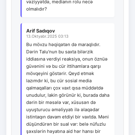
vəziyyətdə, medianın rolu necə
olmalıdır?
Arif Sadıqov
13.Oktyabr.2025 03:13
Bu mövzu həqiqətən də maraqlıdır.
Dərin Talu'nun bu saxta bilərzik
iddiasına verdiyi reaksiya, onun öznüə
güvənini və bu cür ittihamlara qarşı
mövqeyini göstərir. Qeyd etmək
lazımdır ki, bu cür sosial media
qalmaqalları çox vaxt qısa müddətdə
unudulur, lakin görünür ki, burada daha
dərin bir məsələ var, xüsusən də
uyuşturucu əməliyyatı ilə əlaqədar
istintaqın davam etdiyi bir vaxtda. Məni
düşündürən bir sual var: belə nüfuzlu
şəxslərin həyatına aid hər hansı bir