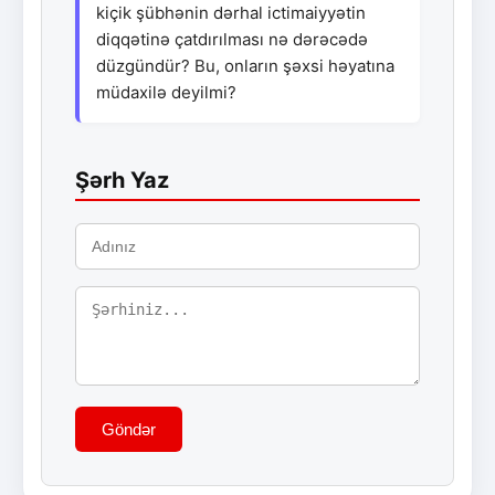
kiçik şübhənin dərhal ictimaiyyətin
diqqətinə çatdırılması nə dərəcədə
düzgündür? Bu, onların şəxsi həyatına
müdaxilə deyilmi?
Şərh Yaz
Göndər