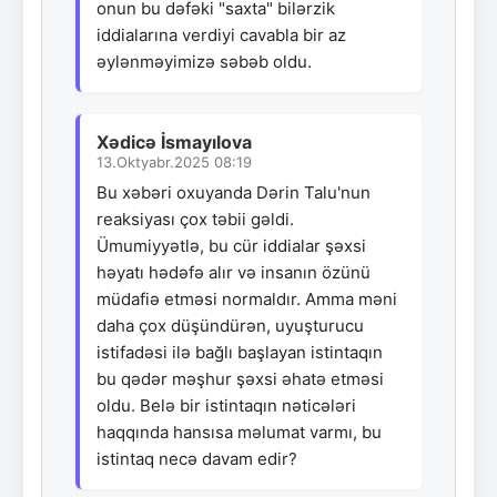
onun bu dəfəki "saxta" bilərzik
iddialarına verdiyi cavabla bir az
əylənməyimizə səbəb oldu.
Xədicə İsmayılova
13.Oktyabr.2025 08:19
Bu xəbəri oxuyanda Dərin Talu'nun
reaksiyası çox təbii gəldi.
Ümumiyyətlə, bu cür iddialar şəxsi
həyatı hədəfə alır və insanın özünü
müdafiə etməsi normaldır. Amma məni
daha çox düşündürən, uyuşturucu
istifadəsi ilə bağlı başlayan istintaqın
bu qədər məşhur şəxsi əhatə etməsi
oldu. Belə bir istintaqın nəticələri
haqqında hansısa məlumat varmı, bu
istintaq necə davam edir?