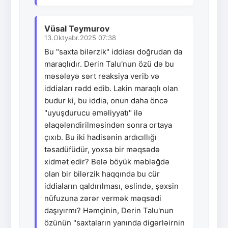
Vüsal Teymurov
13.Oktyabr.2025 07:38
Bu "saxta bilərzik" iddiası doğrudan da
maraqlıdır. Derin Talu'nun özü də bu
məsələyə sərt reaksiya verib və
iddiaları rədd edib. Lakin maraqlı olan
budur ki, bu iddia, onun daha öncə
"uyuşdurucu əməliyyatı" ilə
əlaqələndirilməsindən sonra ortaya
çıxıb. Bu iki hadisənin ardıcıllığı
təsadüfüdür, yoxsa bir məqsədə
xidmət edir? Belə böyük məbləğdə
olan bir bilərzik haqqında bu cür
iddiaların qaldırılması, əslində, şəxsin
nüfuzuna zərər vermək məqsədi
daşıyırmı? Həmçinin, Derin Talu'nun
özünün "saxtaların yanında digərləirnin