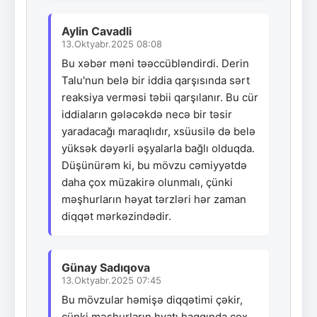
Aylin Cavadli
13.Oktyabr.2025 08:08
Bu xəbər məni təəccübləndirdi. Derin
Talu'nun belə bir iddia qarşısında sərt
reaksiya verməsi təbii qarşılanır. Bu cür
iddiaların gələcəkdə necə bir təsir
yaradacağı maraqlıdır, xsüusilə də belə
yüksək dəyərli əşyalarla bağlı olduqda.
Düşünürəm ki, bu mövzu cəmiyyətdə
daha çox müzakirə olunmalı, çünki
məşhurların həyat tərzləri hər zaman
diqqət mərkəzindədir.
Günay Sadıqova
13.Oktyabr.2025 07:45
Bu mövzular həmişə diqqətimi çəkir,
çünki məşhurların hyatı haqqında çox