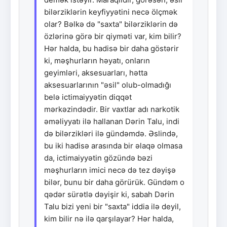
bilərziklərin keyfiyyətini necə ölçmək
olar? Bəlkə də "saxta" bilərziklərin də
özlərinə görə bir qiyməti var, kim bilir?
Hər halda, bu hadisə bir daha göstərir
ki, məşhurların həyatı, onların
geyimləri, aksesuarları, hətta
aksesuarlarının "əsil" olub-olmadığı
belə ictimaiyyətin diqqət
mərkəzindədir. Bir vaxtlar adı narkotik
əməliyyatı ilə hallanan Dərin Talu, indi
də bilərzikləri ilə gündəmdə. Əslində,
bu iki hadisə arasında bir əlaqə olmasa
da, ictimaiyyətin gözündə bəzi
məşhurların imici necə də tez dəyişə
bilər, bunu bir daha görürük. Gündəm o
qədər sürətlə dəyişir ki, sabah Dərin
Talu bizi yeni bir "saxta" iddia ilə deyil,
kim bilir nə ilə qarşılayar? Hər halda,