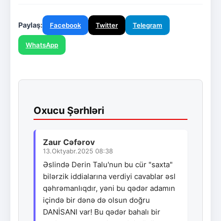
Paylaş:
Facebook
Twitter
Telegram
WhatsApp
Oxucu Şərhləri
Zaur Cəfərov
13.Oktyabr.2025 08:38
Əslində Derin Talu'nun bu cür "saxta"
bilərzik iddialarına verdiyi cavablar əsl
qəhrəmanlıqdır, yəni bu qədər adamın
içində bir dənə də olsun doğru
DANİSANI var! Bu qədər bahalı bir