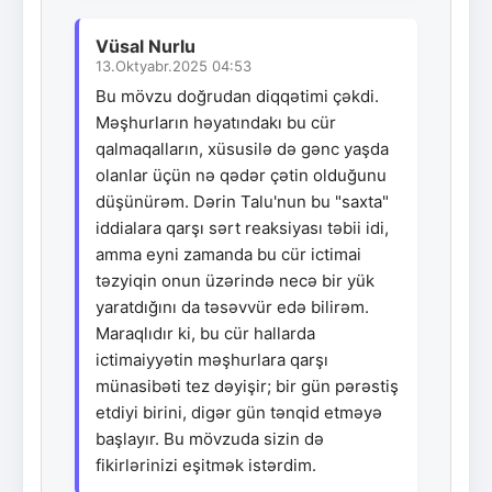
Vüsal Nurlu
13.Oktyabr.2025 04:53
Bu mövzu doğrudan diqqətimi çəkdi.
Məşhurların həyatındakı bu cür
qalmaqalların, xüsusilə də gənc yaşda
olanlar üçün nə qədər çətin olduğunu
düşünürəm. Dərin Talu'nun bu "saxta"
iddialara qarşı sərt reaksiyası təbii idi,
amma eyni zamanda bu cür ictimai
təzyiqin onun üzərində necə bir yük
yaratdığını da təsəvvür edə bilirəm.
Maraqlıdır ki, bu cür hallarda
ictimaiyyətin məşhurlara qarşı
münasibəti tez dəyişir; bir gün pərəstiş
etdiyi birini, digər gün tənqid etməyə
başlayır. Bu mövzuda sizin də
fikirlərinizi eşitmək istərdim.