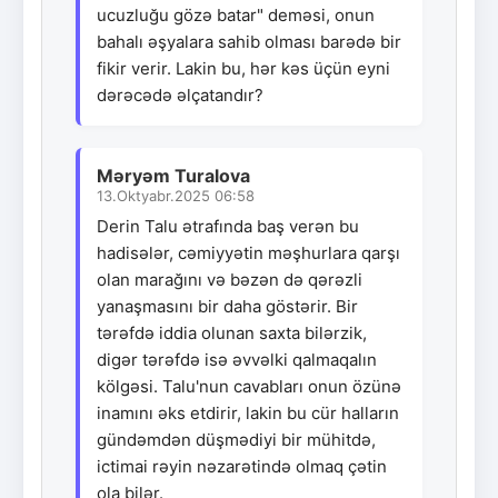
ucuzluğu gözə batar" deməsi, onun
bahalı əşyalara sahib olması barədə bir
fikir verir. Lakin bu, hər kəs üçün eyni
dərəcədə əlçatandır?
Məryəm Turalova
13.Oktyabr.2025 06:58
Derin Talu ətrafında baş verən bu
hadisələr, cəmiyyətin məşhurlara qarşı
olan marağını və bəzən də qərəzli
yanaşmasını bir daha göstərir. Bir
tərəfdə iddia olunan saxta bilərzik,
digər tərəfdə isə əvvəlki qalmaqalın
kölgəsi. Talu'nun cavabları onun özünə
inamını əks etdirir, lakin bu cür halların
gündəmdən düşmədiyi bir mühitdə,
ictimai rəyin nəzarətində olmaq çətin
ola bilər.