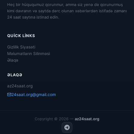
Heç bir hüququmuz qorunmur, amma siz yenə də qorunurmuş
kimi davranın və saytda dərc olunan xəbərlərdən istifadə zamanı
24 saat saytına istinad edin.
QUICK LINKS
Gizlilik Siyasəti
Məlumatların Silinməsi
Əlaqə
ƏLAQƏ
az24saat.org
24saat.org@gmail.com
Copyright © 2026 —
az24saat.org