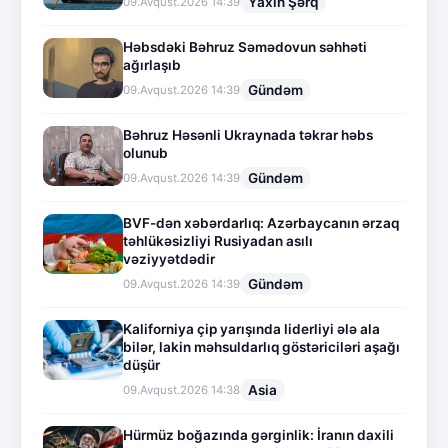
Yaxın Şərq
09.Avqust.2026 14:39
Həbsdəki Bəhruz Səmədovun səhhəti
ağırlaşıb
Gündəm
09.Avqust.2026 14:39
Bəhruz Həsənli Ukraynada təkrar həbs
olunub
Gündəm
09.Avqust.2026 14:39
BVF-dən xəbərdarlıq: Azərbaycanın ərzaq
təhlükəsizliyi Rusiyadan asılı
vəziyyətdədir
Gündəm
09.Avqust.2026 14:39
Kaliforniya çip yarışında liderliyi ələ ala
bilər, lakin məhsuldarlıq göstəriciləri aşağı
düşür
Asia
09.Avqust.2026 14:38
Hürmüz boğazında gərginlik: İranın daxili