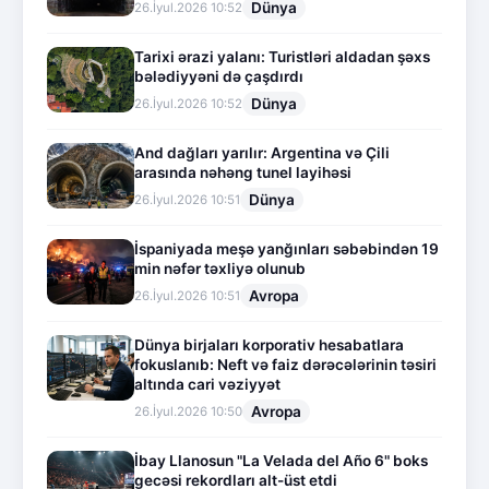
Dünya
26.İyul.2026 10:52
Tarixi ərazi yalanı: Turistləri aldadan şəxs
bələdiyyəni də çaşdırdı
Dünya
26.İyul.2026 10:52
And dağları yarılır: Argentina və Çili
arasında nəhəng tunel layihəsi
Dünya
26.İyul.2026 10:51
İspaniyada meşə yanğınları səbəbindən 19
min nəfər təxliyə olunub
Avropa
26.İyul.2026 10:51
Dünya birjaları korporativ hesabatlara
fokuslanıb: Neft və faiz dərəcələrinin təsiri
altında cari vəziyyət
Avropa
26.İyul.2026 10:50
İbay Llanosun "La Velada del Año 6" boks
gecəsi rekordları alt-üst etdi