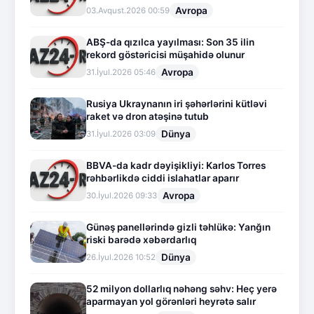
Avropa
03.Avqust.2026 00:59
ABŞ-da qızılca yayılması: Son 35 ilin
rekord göstəricisi müşahidə olunur
Avropa
31.İyul.2026 05:46
Rusiya Ukraynanın iri şəhərlərini kütləvi
raket və dron atəşinə tutub
Dünya
31.İyul.2026 03:09
BBVA-da kadr dəyişikliyi: Karlos Torres
rəhbərlikdə ciddi islahatlar aparır
Avropa
30.İyul.2026 09:33
Günəş panellərində gizli təhlükə: Yanğın
riski barədə xəbərdarlıq
Dünya
26.İyul.2026 10:52
52 milyon dollarlıq nəhəng səhv: Heç yerə
aparmayan yol görənləri heyrətə salır