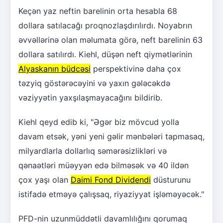
Keçən yaz neftin barelinin orta hesabla 68
dollara satılacağı proqnozlaşdırılırdı. Noyabrın
əvvəllərinə olan məlumata görə, neft barelinin 63
dollara satılırdı. Kiehl, düşən neft qiymətlərinin
Alyaskanın büdcəsi
perspektivinə daha çox
təzyiq göstərəcəyini və yaxın gələcəkdə
vəziyyətin yaxşılaşmayacağını bildirib.
Kiehl qeyd edib ki, "Əgər biz mövcud yolla
davam etsək, yəni yeni gəlir mənbələri tapmasaq,
milyardlarla dollarlıq səmərəsizlikləri və
qənaətləri müəyyən edə bilməsək və 40 ildən
çox yaşı olan
Daimi Fond Dividendi
düsturunu
istifadə etməyə çalışsaq, riyaziyyat işləməyəcək."
PFD-nin uzunmüddətli davamlılığını qorumaq