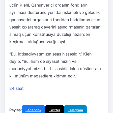
üçün Kiehl, Qanunverici orqanın fondların
ayrılması düsturunu yenidən işləməli və gələcək
qanunverici orqanların fonddan həddindən artıq
vəsait çıxararaq dəyərini aşındırmasının qarşısını
almaq üçün konstitusiya düzəlişi nəzərdən
keçirməli olduğunu vurğulayıb.
“Bu, iqtisadiyyatımızın əsas hissəsidir,” Kiehl
deyib. “Bu, həm də siyasətimizin və
mədəniyyətimizin bir hissəsidir, lakin düşünürəm
ki, mühüm məqsədlərə xidmət edir.”
24 saat
Paylaş:
Facebook
Twitter
Telegram