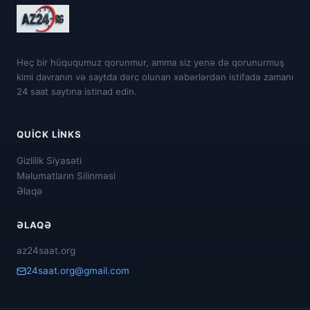
Heç bir hüququmuz qorunmur, amma siz yenə də qorunurmuş
kimi davranın və saytda dərc olunan xəbərlərdən istifadə zamanı
24 saat saytına istinad edin.
QUICK LINKS
Gizlilik Siyasəti
Məlumatların Silinməsi
Əlaqə
ƏLAQƏ
az24saat.org
24saat.org@gmail.com