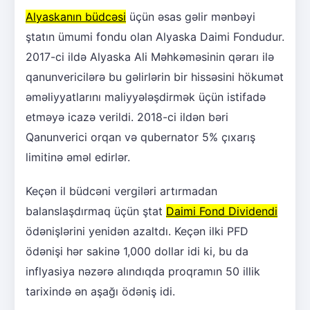
Alyaskanın büdcəsi
üçün əsas gəlir mənbəyi
ştatın ümumi fondu olan Alyaska Daimi Fondudur.
2017-ci ildə Alyaska Ali Məhkəməsinin qərarı ilə
qanunvericilərə bu gəlirlərin bir hissəsini hökumət
əməliyyatlarını maliyyələşdirmək üçün istifadə
etməyə icazə verildi. 2018-ci ildən bəri
Qanunverici orqan və qubernator 5% çıxarış
limitinə əməl edirlər.
Keçən il büdcəni vergiləri artırmadan
balanslaşdırmaq üçün ştat
Daimi Fond Dividendi
ödənişlərini yenidən azaltdı. Keçən ilki PFD
ödənişi hər sakinə 1,000 dollar idi ki, bu da
inflyasiya nəzərə alındıqda proqramın 50 illik
tarixində ən aşağı ödəniş idi.