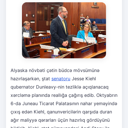
Alyaska növbəti çətin büdcə mövsümünə
hazırlaşarkən, ştat
senatoru
Jesse Kiehl
qubernator Dunleavy-nin tezliklə açıqlanacaq
xərcləmə planında reallığa çağırış edib. Oktyabrın
6-da Juneau Ticarət Palatasının nahar yeməyində
çıxış edən Kiehl, qanunvericilərin qarşıda duran
ağır maliyyə qərarları üçün hazırlıq gördüyünü