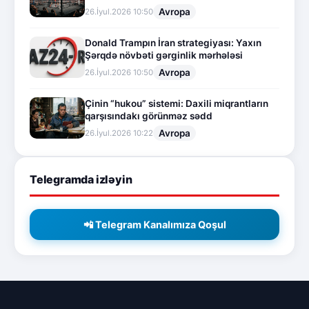
Avropa
26.İyul.2026 10:50
Donald Trampın İran strategiyası: Yaxın
Şərqdə növbəti gərginlik mərhələsi
Avropa
26.İyul.2026 10:50
Çinin “hukou” sistemi: Daxili miqrantların
qarşısındakı görünməz sədd
Avropa
26.İyul.2026 10:22
Telegramda izləyin
📲 Telegram Kanalımıza Qoşul