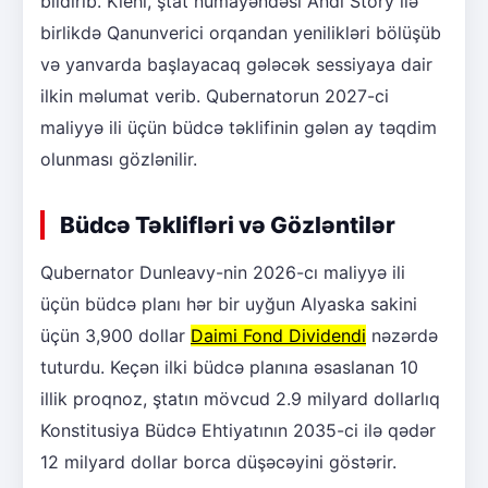
bildirib. Kiehl, ştat nümayəndəsi Andi Story ilə
birlikdə Qanunverici orqandan yenilikləri bölüşüb
və yanvarda başlayacaq gələcək sessiyaya dair
ilkin məlumat verib. Qubernatorun 2027-ci
maliyyə ili üçün büdcə təklifinin gələn ay təqdim
olunması gözlənilir.
Büdcə Təklifləri və Gözləntilər
Qubernator Dunleavy-nin 2026-cı maliyyə ili
üçün büdcə planı hər bir uyğun Alyaska sakini
üçün 3,900 dollar
Daimi Fond Dividendi
nəzərdə
tuturdu. Keçən ilki büdcə planına əsaslanan 10
illik proqnoz, ştatın mövcud 2.9 milyard dollarlıq
Konstitusiya Büdcə Ehtiyatının 2035-ci ilə qədər
12 milyard dollar borca düşəcəyini göstərir.