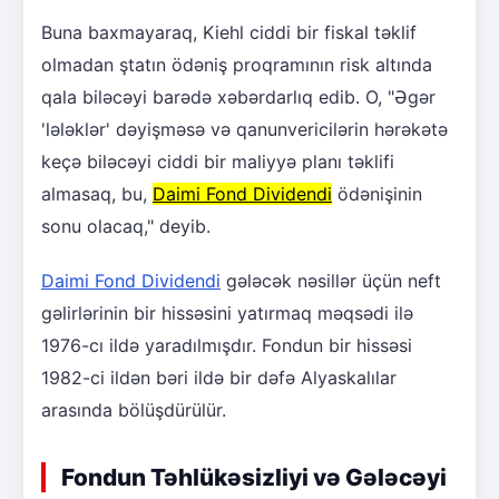
Buna baxmayaraq, Kiehl ciddi bir fiskal təklif
olmadan ştatın ödəniş proqramının risk altında
qala biləcəyi barədə xəbərdarlıq edib. O, "Əgər
'lələklər' dəyişməsə və qanunvericilərin hərəkətə
keçə biləcəyi ciddi bir maliyyə planı təklifi
almasaq, bu,
Daimi Fond Dividendi
ödənişinin
sonu olacaq," deyib.
Daimi Fond Dividendi
gələcək nəsillər üçün neft
gəlirlərinin bir hissəsini yatırmaq məqsədi ilə
1976-cı ildə yaradılmışdır. Fondun bir hissəsi
1982-ci ildən bəri ildə bir dəfə Alyaskalılar
arasında bölüşdürülür.
Fondun Təhlükəsizliyi və Gələcəyi