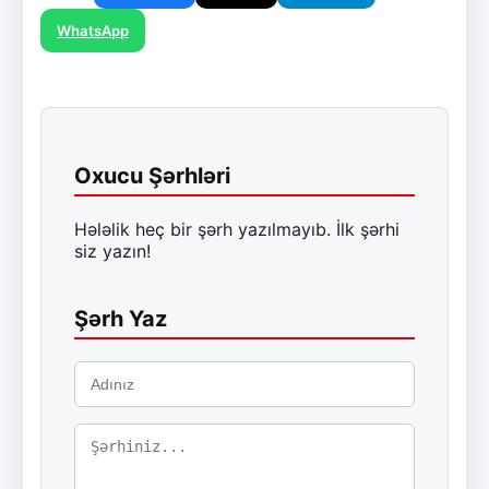
WhatsApp
Oxucu Şərhləri
Hələlik heç bir şərh yazılmayıb. İlk şərhi
siz yazın!
Şərh Yaz