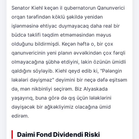
Senator Kiehl keçən il qubernatorun Qanunverici
orqan tərəfindən köklü şəkildə yenidən
işlənməsinə ehtiyac duymayacaq daha real bir
büdcə təklifi təqdim etməməsindən məyus
olduğunu bildirmişdi. Keçən həftə o, bir çox
qanunvericinin yeni planın əvvəlkindən çox fərqli
olmayacağına şübhə etdiyini, lakin özünün ümidli
qaldığını söyləyib. Kiehl qeyd edib ki, "Pələngin
ləkələri dəyişməz" deyimini bir neçə dəfə eşitsəm
də, mən nikbinliyi seçirəm. Biz Alyaskada
yaşayırıq, buna görə də qış üçün lələklərini
dəyişəcək bir ağkəkliyimiz olacağına ümid
edirəm.
Daimi Fond Dividendi Riski