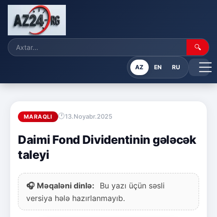
🔍
AZ
EN
RU
13.Noyabr.2025
MARAQLI
Daimi Fond Dividentinin gələcək
taleyi
🎧 Məqaləni dinlə:
Bu yazı üçün səsli
versiya hələ hazırlanmayıb.