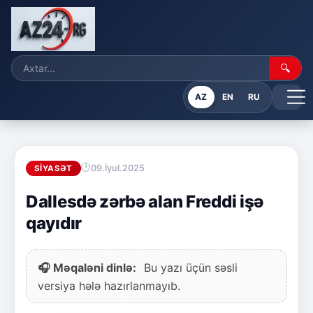
🔍
AZ
EN
RU
09.İyul.2025
SIYASƏT
Dallesdə zərbə alan Freddi işə
qayıdır
🎧 Məqaləni dinlə:
Bu yazı üçün səsli
versiya hələ hazırlanmayıb.