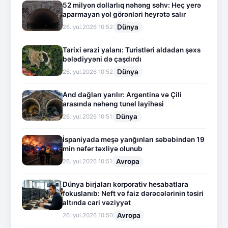
52 milyon dollarlıq nəhəng səhv: Heç yerə
aparmayan yol görənləri heyrətə salır
Dünya
26.İyul.2026 10:52
Tarixi ərazi yalanı: Turistləri aldadan şəxs
bələdiyyəni də çaşdırdı
Dünya
26.İyul.2026 10:52
And dağları yarılır: Argentina və Çili
arasında nəhəng tunel layihəsi
Dünya
26.İyul.2026 10:51
İspaniyada meşə yanğınları səbəbindən 19
min nəfər təxliyə olunub
Avropa
26.İyul.2026 10:51
Dünya birjaları korporativ hesabatlara
fokuslanıb: Neft və faiz dərəcələrinin təsiri
altında cari vəziyyət
Avropa
26.İyul.2026 10:50