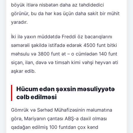
böyük itlərə nisbətən daha az təhdidedici
görünür, bu da hər kəs üçün daha sakit bir mühit
yaradır.
İki ilə yaxın müddətdə Freddi öz bacarıqlarını
səmərəli şəkildə istifadə edərək 4500 funt bitki
məhsulu və 3800 funt ət – o cümlədən 140 funt
siçan, ilan, dəvə və timsah kimi vəhşi heyvan əti
aşkar edib.
Hücum edən şəxsin məsuliyyətə
cəlb edilməsi
Gömrük və Sərhəd Mühafizəsinin məlumatına
görə, Mariyanın çantası ABŞ-a daxil olması
qadağan edilmiş 100 funtdan çox kənd