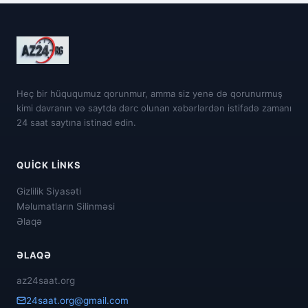
Heç bir hüququmuz qorunmur, amma siz yenə də qorunurmuş
kimi davranın və saytda dərc olunan xəbərlərdən istifadə zamanı
24 saat saytına istinad edin.
QUICK LINKS
Gizlilik Siyasəti
Məlumatların Silinməsi
Əlaqə
ƏLAQƏ
az24saat.org
24saat.org@gmail.com