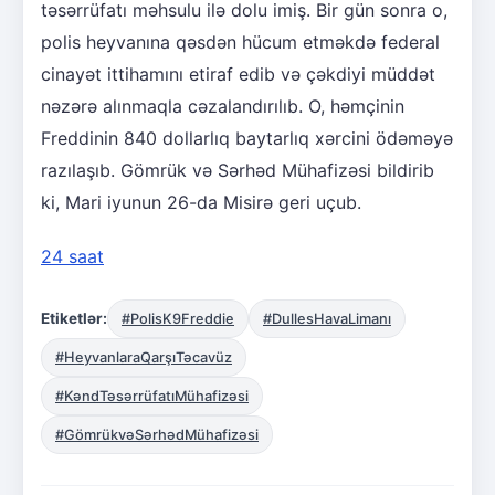
təsərrüfatı məhsulu ilə dolu imiş. Bir gün sonra o,
polis heyvanına qəsdən hücum etməkdə federal
cinayət ittihamını etiraf edib və çəkdiyi müddət
nəzərə alınmaqla cəzalandırılıb. O, həmçinin
Freddinin 840 dollarlıq baytarlıq xərcini ödəməyə
razılaşıb. Gömrük və Sərhəd Mühafizəsi bildirib
ki, Mari iyunun 26-da Misirə geri uçub.
24 saat
Etiketlər:
#PolisK9Freddie
#DullesHavaLimanı
#HeyvanlaraQarşıTəcavüz
#KəndTəsərrüfatıMühafizəsi
#GömrükvəSərhədMühafizəsi