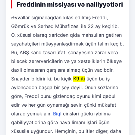
Freddinin missiyası və nailiyyətləri
Əvvəllər sığınacaqdan xilas edilmiş Freddi,
Gömrük və Sərhəd Mühafizəsi ilə 22 ay keçirib.
O, xüsusi olaraq xaricdən qida məhsulları gətirən
səyahətçiləri müəyyənləşdirmək üçün təlim keçib.
Bu, ABŞ kənd təsərrüfatı sənayesinə zərər verə
biləcək zərərvericilərin və ya xəstəliklərin ölkəyə
daxil olmasının qarşısını almaq üçün vacibdir.
Snayder bildirir ki, bu kiçik
K9 iti
üçün bu iş
əyləncədən başqa bir şey deyil. Onun sözlərinə
görə, Freddi bunu gizlənqaç oyunu kimi qəbul
edir və hər gün oynamağı sevir, çünki mükafat
olaraq yemək alır.
Biql
cinsləri güclü iybilmə
qabiliyyətlərinə görə hava limanı işləri üçün
xüsusilə uyğundur. Həmçinin, bu itlər digər, daha