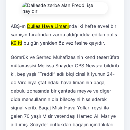
ABŞ-ın
Dulles Hava Limanı
nda iki həftə əvvəl bir
sərnişin tərəfindən zərbə aldığı iddia edilən polis
K9 iti
bu gün yenidən öz vəzifəsinə qayıdır.
Gömrük və Sərhəd Mühafizəsinin kənd təsərrüfatı
mütəxəssisi Melissa Snayder CBS News-a bildirib
ki, beş yaşlı “Freddi” adlı biql cinsi it iyunun 24-
də Virciniya ştatındakı hava limanının baqaj
qəbulu zonasında bir çantada meyvə və digər
qida məhsullarının ola biləcəyini hiss edərək
siqnal verib. Baqaj Misir Hava Yolları reysi ilə
gələn 70 yaşlı Misir vətəndaşı Hamed Ali Mariyə
aid imiş. Snayder cütlükdən baqajın içindəkiləri