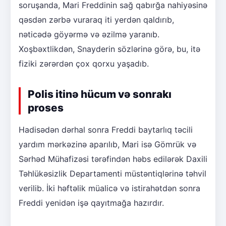
soruşanda, Mari Freddinin sağ qabırğa nahiyəsinə
qəsdən zərbə vuraraq iti yerdən qaldırıb,
nəticədə göyərmə və əzilmə yaranıb.
Xoşbəxtlikdən, Snayderin sözlərinə görə, bu, itə
fiziki zərərdən çox qorxu yaşadıb.
Polis itinə hücum və sonrakı
proses
Hadisədən dərhal sonra Freddi baytarlıq təcili
yardım mərkəzinə aparılıb, Mari isə Gömrük və
Sərhəd Mühafizəsi tərəfindən həbs edilərək Daxili
Təhlükəsizlik Departamenti müstəntiqlərinə təhvil
verilib. İki həftəlik müalicə və istirahətdən sonra
Freddi yenidən işə qayıtmağa hazırdır.