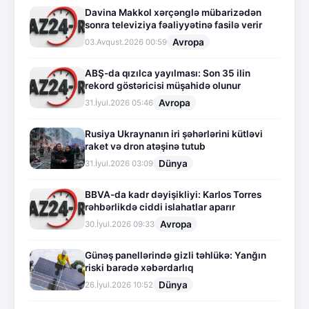
Davina Makkol xərçənglə mübarizədən
sonra televiziya fəaliyyətinə fasilə verir
Avropa
03.Avqust.2026 00:59
ABŞ-da qızılca yayılması: Son 35 ilin
rekord göstəricisi müşahidə olunur
Avropa
31.İyul.2026 05:46
Rusiya Ukraynanın iri şəhərlərini kütləvi
raket və dron atəşinə tutub
Dünya
31.İyul.2026 03:09
BBVA-da kadr dəyişikliyi: Karlos Torres
rəhbərlikdə ciddi islahatlar aparır
Avropa
30.İyul.2026 09:33
Günəş panellərində gizli təhlükə: Yanğın
riski barədə xəbərdarlıq
Dünya
26.İyul.2026 10:52