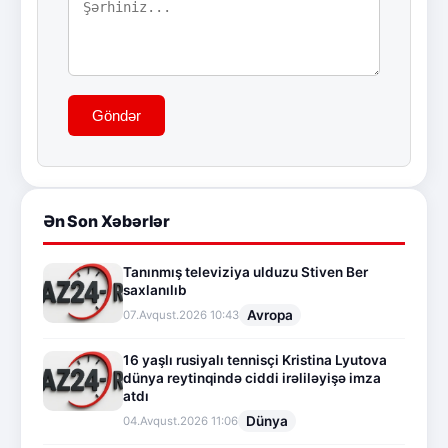
Göndər
Ən Son Xəbərlər
Tanınmış televiziya ulduzu Stiven Ber
saxlanılıb
Avropa
07.Avqust.2026 10:43
16 yaşlı rusiyalı tennisçi Kristina Lyutova
dünya reytinqində ciddi irəliləyişə imza
atdı
Dünya
04.Avqust.2026 11:06