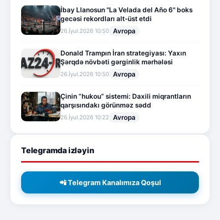
İbay Llanosun "La Velada del Año 6" boks
gecəsi rekordları alt-üst etdi
Avropa
26.İyul.2026 10:50
Donald Trampın İran strategiyası: Yaxın
Şərqdə növbəti gərginlik mərhələsi
Avropa
26.İyul.2026 10:50
Çinin “hukou” sistemi: Daxili miqrantların
qarşısındakı görünməz sədd
Avropa
26.İyul.2026 10:22
Telegramda izləyin
📲 Telegram Kanalımıza Qoşul