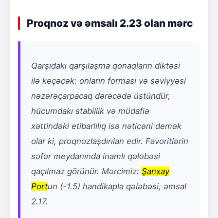
Proqnoz və əmsalı 2.23 olan mərc
Qarşıdakı qarşılaşma qonaqların diktəsi
ilə keçəcək: onların forması və səviyyəsi
nəzərəçarpacaq dərəcədə üstündür,
hücumdakı stabillik və müdafiə
xəttindəki etibarlılıq isə nəticəni demək
olar ki, proqnozlaşdırılan edir. Favoritlərin
səfər meydanında inamlı qələbəsi
qaçılmaz görünür. Mərcimiz:
Şanxay
Port
un (-1.5) handikapla qələbəsi, əmsal
2.17.