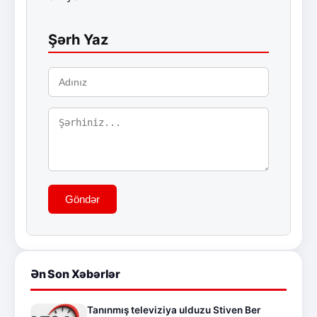
Şərh Yaz
Göndər
Ən Son Xəbərlər
Tanınmış televiziya ulduzu Stiven Ber