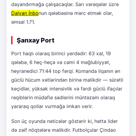
dayandırmağa çalışacaqlar. Sarı vərəqələr üzrə
Dalyan İnbo
nun qələbəsinə mərc etmək olar,
əmsal 1.71.
Şanxay Port
Port haqlı olaraq birinci yerdədir: 63 xal, 19
qələbə, 6 heç-heçə və cəmi 4 məğlubiyyət,
heyranedici 71:44 top fərqi. Komanda liqanın ən
güclü hücum xətlərindən birinə malikdir — sürətli
keçidlər, yüksək intensivlik və fərdi güclü ifaçılar
rəqiblərin müdafiə sədlərini müntəzəm olaraq
yararaq qollar vurmağa imkan verir.
Son üç oyunda nəticələr göstərir ki, hətta lider
də zəif nöqtələrə malikdir. Futbolçular Çindao