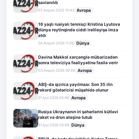
saxlanılıb
Avropa
07.Avqust.2026 10:43
16 yaşlı rusiyalı tennisçi Kristina Lyutova
dünya reytinqində ciddi irəliləyişə imza
atdı
Dünya
04.Avqust.2026 11:06
Davina Makkol xərçənglə mübarizədən
sonra televiziya fəaliyyətinə fasilə verir
Avropa
03.Avqust.2026 00:59
ABŞ-da qızılca yayılması: Son 35 ilin
rekord göstəricisi müşahidə olunur
Avropa
31.İyul.2026 05:46
Rusiya Ukraynanın iri şəhərlərini kütləvi
raket və dron atəşinə tutub
Dünya
31.İyul.2026 03:09