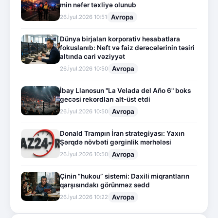
min nəfər təxliyə olunub
Avropa
26.İyul.2026 10:51
Dünya birjaları korporativ hesabatlara
fokuslanıb: Neft və faiz dərəcələrinin təsiri
altında cari vəziyyət
Avropa
26.İyul.2026 10:50
İbay Llanosun "La Velada del Año 6" boks
gecəsi rekordları alt-üst etdi
Avropa
26.İyul.2026 10:50
Donald Trampın İran strategiyası: Yaxın
Şərqdə növbəti gərginlik mərhələsi
Avropa
26.İyul.2026 10:50
Çinin “hukou” sistemi: Daxili miqrantların
qarşısındakı görünməz sədd
Avropa
26.İyul.2026 10:22