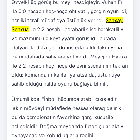
Əvvəlki üç görüş bu meyli təsdiqləyir. Vuhan Fri
ilə 0:0 hesablı heç-heçə ehtiyatlı, gərgin oyun idi,
hər iki tərəf müdafiəyə üstünlük verirdi.
Şanxay
Şenxua
ilə 2:2 hesablı bərabərlik isə hərəkətliliyi
və məzmunu ilə keyfiyyətli görüş idi, burada
Dalyan iki dəfə geri dönüş edə bildi, lakin yenə
də müdafiədə səhvlərə yol verdi. Meyçjou Hakka
ilə 2:2 hesablı heç-heçə də eyni ssenarinin təkrarı
oldu: komanda imkanlar yaratsa da, üstünlüyə
sahib olduğu halda oyunu bağlaya bilmir.
Ümumilikdə, "İnbo" hücumda stabil çıxış edir,
lakin mövqeyi müdafiədə həssas olaraq qalır ki,
bu da çempionatın favoritinə qarşı xüsusilə
həlledicidir. Doğma meydanda futbolçular aktiv
oynayacaq və kobudluqlarla rəqibi