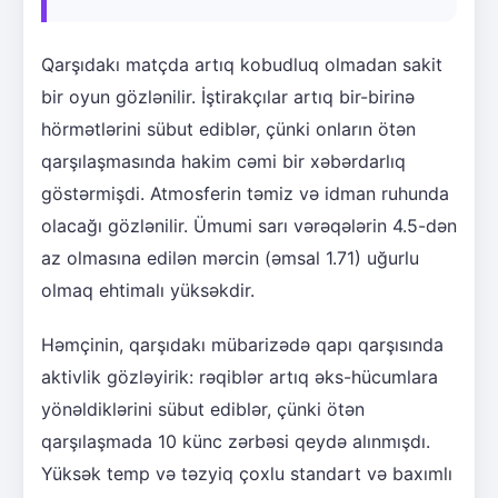
Qarşıdakı matçda artıq kobudluq olmadan sakit
bir oyun gözlənilir. İştirakçılar artıq bir-birinə
hörmətlərini sübut ediblər, çünki onların ötən
qarşılaşmasında hakim cəmi bir xəbərdarlıq
göstərmişdi. Atmosferin təmiz və idman ruhunda
olacağı gözlənilir. Ümumi sarı vərəqələrin 4.5-dən
az olmasına edilən mərcin (əmsal 1.71) uğurlu
olmaq ehtimalı yüksəkdir.
Həmçinin, qarşıdakı mübarizədə qapı qarşısında
aktivlik gözləyirik: rəqiblər artıq əks-hücumlara
yönəldiklərini sübut ediblər, çünki ötən
qarşılaşmada 10 künc zərbəsi qeydə alınmışdı.
Yüksək temp və təzyiq çoxlu standart və baxımlı