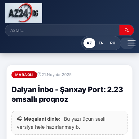
🔍
AZ
EN
RU
21.Noyabr.2025
MARAQLI
Dalyan İnbo - Şanxay Port: 2.23
əmsallı proqnoz
🎧 Məqaləni dinlə:
Bu yazı üçün səsli
versiya hələ hazırlanmayıb.