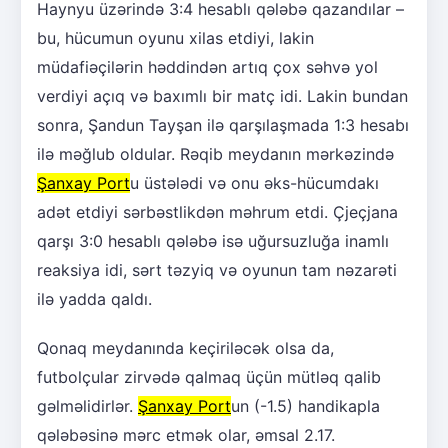
Haynyu üzərində 3:4 hesablı qələbə qazandılar –
bu, hücumun oyunu xilas etdiyi, lakin
müdafiəçilərin həddindən artıq çox səhvə yol
verdiyi açıq və baxımlı bir matç idi. Lakin bundan
sonra, Şandun Tayşan ilə qarşılaşmada 1:3 hesabı
ilə məğlub oldular. Rəqib meydanın mərkəzində
Şanxay Port
u üstələdi və onu əks-hücumdakı
adət etdiyi sərbəstlikdən məhrum etdi. Çjeçjana
qarşı 3:0 hesablı qələbə isə uğursuzluğa inamlı
reaksiya idi, sərt təzyiq və oyunun tam nəzarəti
ilə yadda qaldı.
Qonaq meydanında keçiriləcək olsa da,
futbolçular zirvədə qalmaq üçün mütləq qalib
gəlməlidirlər.
Şanxay Port
un (-1.5) handikapla
qələbəsinə mərc etmək olar, əmsal 2.17.