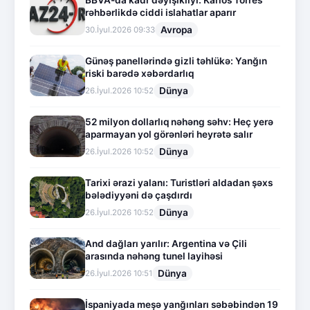
BBVA-da kadr dəyişikliyi: Karlos Torres
rəhbərlikdə ciddi islahatlar aparır
Avropa
30.İyul.2026 09:33
Günəş panellərində gizli təhlükə: Yanğın
riski barədə xəbərdarlıq
Dünya
26.İyul.2026 10:52
52 milyon dollarlıq nəhəng səhv: Heç yerə
aparmayan yol görənləri heyrətə salır
Dünya
26.İyul.2026 10:52
Tarixi ərazi yalanı: Turistləri aldadan şəxs
bələdiyyəni də çaşdırdı
Dünya
26.İyul.2026 10:52
And dağları yarılır: Argentina və Çili
arasında nəhəng tunel layihəsi
Dünya
26.İyul.2026 10:51
İspaniyada meşə yanğınları səbəbindən 19