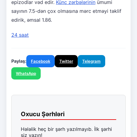
epizodlar vəd edir.
Künc zərbələrinin
ümumi
sayının 7.5-dən çox olmasına mərc etməyi təklif
edirik, əmsal 1.86.
24 saat
Paylaş:
Facebook
Twitter
Telegram
WhatsApp
Oxucu Şərhləri
Hələlik heç bir şərh yazılmayıb. İlk şərhi
siz yazın!