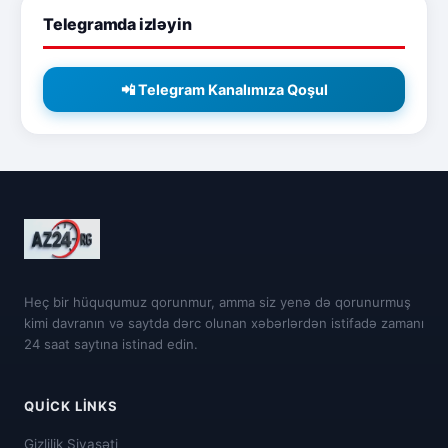
Telegramda izləyin
📲 Telegram Kanalımıza Qoşul
Heç bir hüququmuz qorunmur, amma siz yenə də qorunurmuş
kimi davranın və saytda dərc olunan xəbərlərdən istifadə zamanı
24 saat saytına istinad edin.
QUICK LINKS
Gizlilik Siyasəti