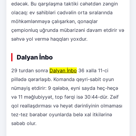
edəcək. Bu qarşılaşma taktiki cəhətdən zəngin
olacaq: ev sahibləri cədvəlin orta sıralarında
möhkəmlənməyə çalışarkən, qonaqlar
çempionluq uğrunda mübarizəni davam etdirir və
səhvə yol vermə haqqları yoxdur.
Dalyan İnbo
29 turdan sonra
Dalyan İnbo
36 xalla 11-ci
pillədə qərarlaşıb. Komanda qeyri-sabit oyun
nümayiş etdirir: 9 qələbə, eyni sayda heç-heçə
və 11 məğlubiyyət, top fərqi isə 30:44-dür. Zəif
qol reallaşdırması və heyət dərinliyinin olmaması
tez-tez bərabər oyunlarda belə xal itkilərinə
səbəb olur.