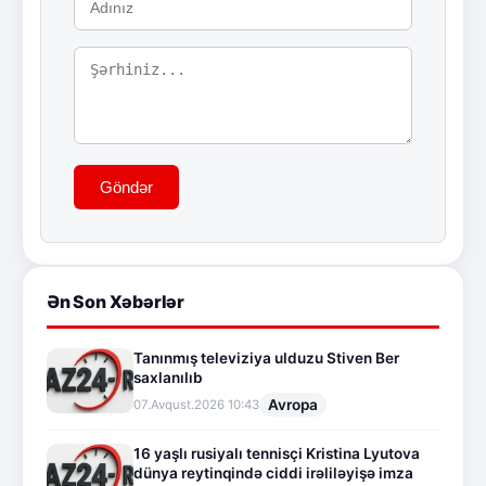
Göndər
Ən Son Xəbərlər
Tanınmış televiziya ulduzu Stiven Ber
saxlanılıb
Avropa
07.Avqust.2026 10:43
16 yaşlı rusiyalı tennisçi Kristina Lyutova
dünya reytinqində ciddi irəliləyişə imza