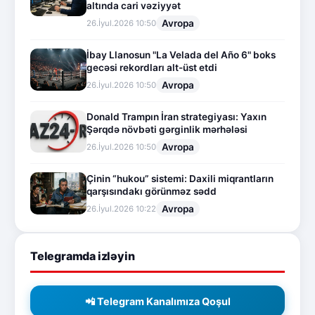
altında cari vəziyyət
Avropa
26.İyul.2026 10:50
İbay Llanosun "La Velada del Año 6" boks
gecəsi rekordları alt-üst etdi
Avropa
26.İyul.2026 10:50
Donald Trampın İran strategiyası: Yaxın
Şərqdə növbəti gərginlik mərhələsi
Avropa
26.İyul.2026 10:50
Çinin “hukou” sistemi: Daxili miqrantların
qarşısındakı görünməz sədd
Avropa
26.İyul.2026 10:22
Telegramda izləyin
📲 Telegram Kanalımıza Qoşul