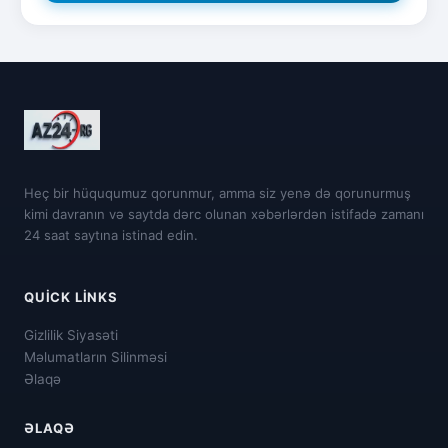
Heç bir hüququmuz qorunmur, amma siz yenə də qorunurmuş
kimi davranın və saytda dərc olunan xəbərlərdən istifadə zamanı
24 saat saytına istinad edin.
QUICK LINKS
Gizlilik Siyasəti
Məlumatların Silinməsi
Əlaqə
ƏLAQƏ