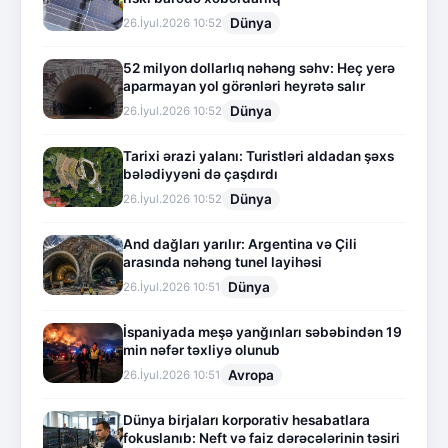
Dünya
26.İyul.2026 10:52
52 milyon dollarlıq nəhəng səhv: Heç yerə
aparmayan yol görənləri heyrətə salır
Dünya
26.İyul.2026 10:52
Tarixi ərazi yalanı: Turistləri aldadan şəxs
bələdiyyəni də çaşdırdı
Dünya
26.İyul.2026 10:52
And dağları yarılır: Argentina və Çili
arasında nəhəng tunel layihəsi
Dünya
26.İyul.2026 10:51
İspaniyada meşə yanğınları səbəbindən 19
min nəfər təxliyə olunub
Avropa
26.İyul.2026 10:51
Dünya birjaları korporativ hesabatlara
fokuslanıb: Neft və faiz dərəcələrinin təsiri