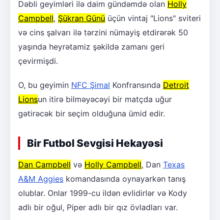
Dəbli geyimləri ilə daim gündəmdə olan
Holly
Campbell
,
Şükran Günü
üçün vintaj "Lions" sviteri
və cins şalvarı ilə tərzini nümayiş etdirərək 50
yaşında heyrətamiz şəkildə zamanı geri
çevirmişdi.
O, bu geyimin
NFC Şimal
Konfransında
Detroit
Lions
un itirə bilməyəcəyi bir matçda uğur
gətirəcək bir seçim olduğuna ümid edir.
Bir Futbol Sevgisi Hekayəsi
Dan Campbell
və
Holly Campbell
, Dan
Texas
A&M Aggies
komandasında oynayarkən tanış
olublar. Onlar 1999-cu ildən evlidirlər və Kody
adlı bir oğul, Piper adlı bir qız övladları var.