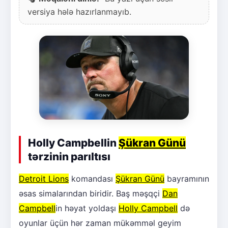
versiya hələ hazırlanmayıb.
Holly Campbellin
Şükran Günü
tərzinin parıltısı
Detroit Lions
komandası
Şükran Günü
bayramının
əsas simalarından biridir. Baş məşqçi
Dan
Campbell
in həyat yoldaşı
Holly Campbell
də
oyunlar üçün hər zaman mükəmməl geyim