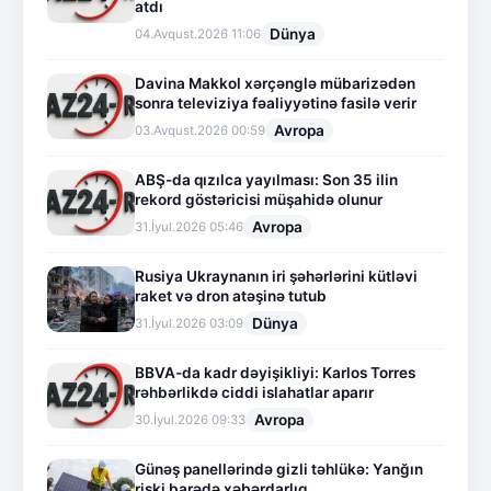
atdı
Dünya
04.Avqust.2026 11:06
Davina Makkol xərçənglə mübarizədən
sonra televiziya fəaliyyətinə fasilə verir
Avropa
03.Avqust.2026 00:59
ABŞ-da qızılca yayılması: Son 35 ilin
rekord göstəricisi müşahidə olunur
Avropa
31.İyul.2026 05:46
Rusiya Ukraynanın iri şəhərlərini kütləvi
raket və dron atəşinə tutub
Dünya
31.İyul.2026 03:09
BBVA-da kadr dəyişikliyi: Karlos Torres
rəhbərlikdə ciddi islahatlar aparır
Avropa
30.İyul.2026 09:33
Günəş panellərində gizli təhlükə: Yanğın
riski barədə xəbərdarlıq