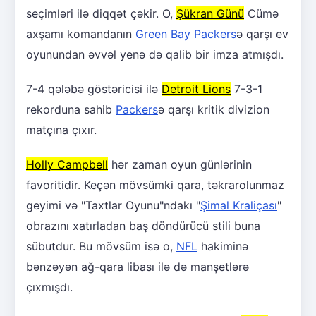
seçimləri ilə diqqət çəkir. O,
Şükran Günü
Cümə
axşamı komandanın
Green Bay Packers
ə qarşı ev
oyunundan əvvəl yenə də qalib bir imza atmışdı.
7-4 qələbə göstəricisi ilə
Detroit Lions
7-3-1
rekorduna sahib
Packers
ə qarşı kritik divizion
matçına çıxır.
Holly Campbell
hər zaman oyun günlərinin
favoritidir. Keçən mövsümki qara, təkrarolunmaz
geyimi və "Taxtlar Oyunu"ndakı "
Şimal Kraliçası
"
obrazını xatırladan baş döndürücü stili buna
sübutdur. Bu mövsüm isə o,
NFL
hakiminə
bənzəyən ağ-qara libası ilə də manşetlərə
çıxmışdı.