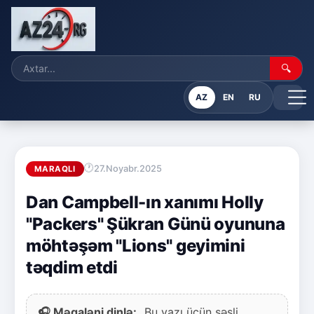
🔍
AZ
EN
RU
27.Noyabr.2025
MARAQLI
Dan Campbell-ın xanımı Holly
"Packers" Şükran Günü oyununa
möhtəşəm "Lions" geyimini
təqdim etdi
🎧 Məqaləni dinlə:
Bu yazı üçün səsli