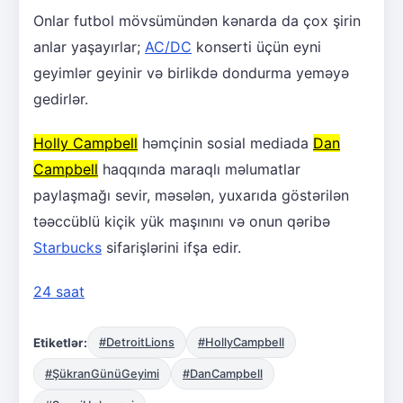
Onlar futbol mövsümündən kənarda da çox şirin
anlar yaşayırlar;
AC/DC
konserti üçün eyni
geyimlər geyinir və birlikdə dondurma yeməyə
gedirlər.
Holly Campbell
həmçinin sosial mediada
Dan
Campbell
haqqında maraqlı məlumatlar
paylaşmağı sevir, məsələn, yuxarıda göstərilən
təəccüblü kiçik yük maşınını və onun qəribə
Starbucks
sifarişlərini ifşa edir.
24 saat
Etiketlər:
#DetroitLions
#HollyCampbell
#ŞükranGünüGeyimi
#DanCampbell