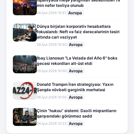
İspaniyada meşə yanğınları səbəbindən 19
min nəfər təxliyə olunub
Avropa
26.İyul.2026 10:51
Dünya birjaları korporativ hesabatlara
fokuslanıb: Neft və faiz dərəcələrinin təsiri
altında cari vəziyyət
Avropa
26.İyul.2026 10:50
İbay Llanosun "La Velada del Año 6" boks
gecəsi rekordları alt-üst etdi
Avropa
26.İyul.2026 10:50
Donald Trampın İran strategiyası: Yaxın
Şərqdə növbəti gərginlik mərhələsi
Avropa
26.İyul.2026 10:50
Çinin “hukou” sistemi: Daxili miqrantların
qarşısındakı görünməz sədd
Avropa
26.İyul.2026 10:22