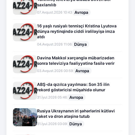
saxlanılıb
Avropa
07.Avqust.2026 10:43
16 yaşlı rusiyalı tennisçi Kristina Lyutova
dünya reytinqində ciddi irəliləyişə imza
atdı
Dünya
04.Avqust.2026 11:06
Davina Makkol xərçənglə mübarizədən
sonra televiziya fəaliyyətinə fasilə verir
Avropa
03.Avqust.2026 00:59
ABŞ-da qızılca yayılması: Son 35 ilin
rekord göstəricisi müşahidə olunur
Avropa
31.İyul.2026 05:46
Rusiya Ukraynanın iri şəhərlərini kütləvi
raket və dron atəşinə tutub
Dünya
31.İyul.2026 03:09