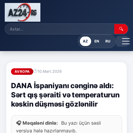
🔍
AZ
EN
RU
10.Mart.2026
AVROPA
DANA İspaniyanı cənginə aldı:
Sərt qış şəraiti və temperaturun
kəskin düşməsi gözlənilir
🎧 Məqaləni dinlə:
Bu yazı üçün səsli
versiya hələ hazırlanmayıb.