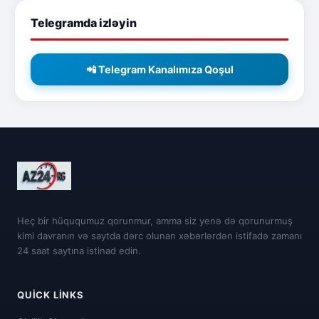
Telegramda izləyin
📲 Telegram Kanalımıza Qoşul
Heç bir hüququmuz qorunmur, amma siz yenə də qorunurmuş
kimi davranın və saytda dərc olunan xəbərlərdən istifadə zamanı
24 saat saytına istinad edin.
QUICK LINKS