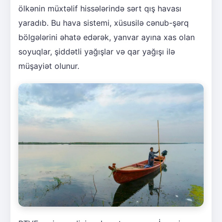
ölkənin müxtəlif hissələrində sərt qış havası
yaradıb. Bu hava sistemi, xüsusilə cənub-şərq
bölgələrini əhatə edərək, yanvar ayına xas olan
soyuqlar, şiddətli yağışlar və qar yağışı ilə
müşayiət olunur.