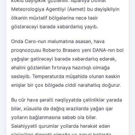
köklü dəyişiklik gözlənilir. İspaniya Dövlət
Meteorologiya Agentliyi (Aemet) bu dəyişikliyin
ölkənin müxtəlif bölgələrinə necə təsir
göstərəcəyi barədə xəbərdarlıq yayıb.
Onda Cero-nun məlumatına əsasən, hava
proqnozçusu Roberto Brasero yeni DANA-nın bol
yağışlar gətirəcəyi barədə xəbərdarlıq edərək,
əhalini gözlənilən fırtınaya hazırlıqlı olmağa
səsləyib. Temperaturda müşahidə olunan kəskin
enişlər bir çox bölgədə ciddi narahatlıq doğurur.
Bu cür hava şəraiti nəqliyyatda çətinliklər yarada
bilər, xüsusilə də dağlıq ərazilərdə yağan qar
yolların bağlanmasına səbəb ola bilər.
Səlahiyyətli qurumlar yollarda hərəkət edən
sürücüləri diqqətli olmağa və zəruri hallarda