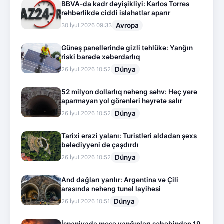
BBVA-da kadr dəyişikliyi: Karlos Torres
rəhbərlikdə ciddi islahatlar aparır
Avropa
30.İyul.2026 09:33
Günəş panellərində gizli təhlükə: Yanğın
riski barədə xəbərdarlıq
Dünya
26.İyul.2026 10:52
52 milyon dollarlıq nəhəng səhv: Heç yerə
aparmayan yol görənləri heyrətə salır
Dünya
26.İyul.2026 10:52
Tarixi ərazi yalanı: Turistləri aldadan şəxs
bələdiyyəni də çaşdırdı
Dünya
26.İyul.2026 10:52
And dağları yarılır: Argentina və Çili
arasında nəhəng tunel layihəsi
Dünya
26.İyul.2026 10:51