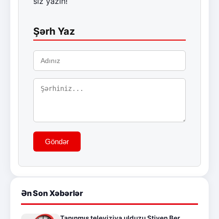
siz yazın!
Şərh Yaz
Göndər
Ən Son Xəbərlər
Tanınmış televiziya ulduzu Stiven Ber