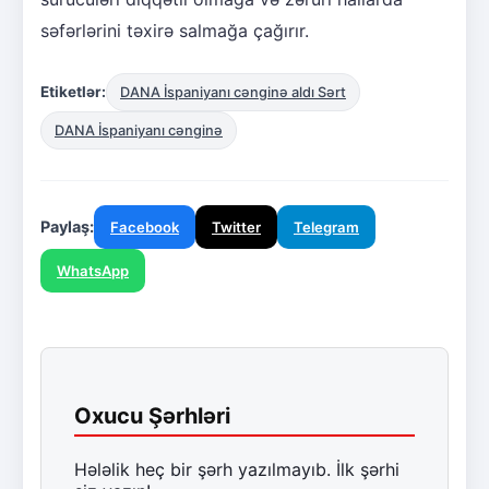
səfərlərini təxirə salmağa çağırır.
Etiketlər:
DANA İspaniyanı cənginə aldı Sərt
DANA İspaniyanı cənginə
Paylaş:
Facebook
Twitter
Telegram
WhatsApp
Oxucu Şərhləri
Hələlik heç bir şərh yazılmayıb. İlk şərhi