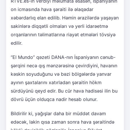
RTVE.es-in verdiyi məlumata əsasən, İspaniyanın
on icmasında hava şəraiti ilə əlaqədar
xəbərdarlıq elan edilib. Həmin ərazilərdə yaşayan
sakinlərə diqqətli olmaları və yerli idarəetmə
orqanlarının təlimatlarına riayət etmələri tövsiyə
edilir.
“El Mundo” qəzeti DANA-nın İspaniyanın cənub-
şərqini necə qış mənzərəsinə çevirdiyini, havanın
kəskin soyuduğunu və bəzi bölgələrdə yanvar
ayının şaxtalarını xatırladan şəraitin hökm
sürdüyünü qeyd edir. Bu cür hava hadisəsi ilin bu
dövrü üçün olduqca nadir hesab olunur.
Bildirilir ki, yağışlar daha bir müddət davam
edəcək, lakin qısa zaman sonra hava şəraitində