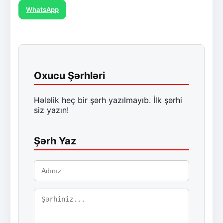
WhatsApp
Oxucu Şərhləri
Hələlik heç bir şərh yazılmayıb. İlk şərhi
siz yazın!
Şərh Yaz