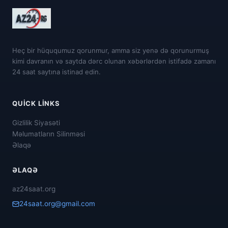
Heç bir hüququmuz qorunmur, amma siz yenə də qorunurmuş
kimi davranın və saytda dərc olunan xəbərlərdən istifadə zamanı
24 saat saytına istinad edin.
QUICK LINKS
Gizlilik Siyasəti
Məlumatların Silinməsi
Əlaqə
ƏLAQƏ
az24saat.org
24saat.org@gmail.com