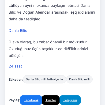
cütlüyün eyni məkanda paylaşım etməsi Danla
Bilic və Doğan Alemdar arasındakı eşq iddialarını
daha da təsdiqlədi.
Danla Bilic
Əlavə olaraq, bu xəbər önəmli bir mövzudur.
Oxuduğunuz üçün təşəkkür edirik!Fikirlərinizi
bölüşün!
24 saat
Etiketlər:
Danla Bilic milli futbolçu ilə
Danla Bilic milli
Paylaş:
Facebook
Twitter
Telegram