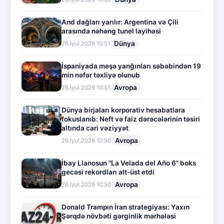
And dağları yarılır: Argentina və Çili
arasında nəhəng tunel layihəsi
Dünya
26.İyul.2026 10:51
İspaniyada meşə yanğınları səbəbindən 19
min nəfər təxliyə olunub
Avropa
26.İyul.2026 10:51
Dünya birjaları korporativ hesabatlara
fokuslanıb: Neft və faiz dərəcələrinin təsiri
altında cari vəziyyət
Avropa
26.İyul.2026 10:50
İbay Llanosun "La Velada del Año 6" boks
gecəsi rekordları alt-üst etdi
Avropa
26.İyul.2026 10:50
Donald Trampın İran strategiyası: Yaxın
Şərqdə növbəti gərginlik mərhələsi