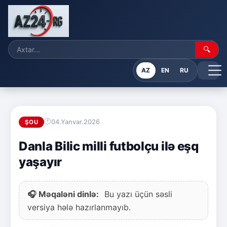
🔍
AZ
EN
RU
04.Yanvar.2026
ŞOU
Danla Bilic milli futbolçu ilə eşq
yaşayır
🎧 Məqaləni dinlə:
Bu yazı üçün səsli
versiya hələ hazırlanmayıb.