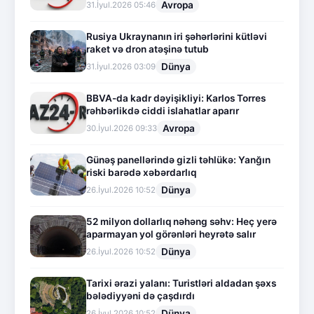
Avropa
31.İyul.2026 05:46
Rusiya Ukraynanın iri şəhərlərini kütləvi
raket və dron atəşinə tutub
Dünya
31.İyul.2026 03:09
BBVA-da kadr dəyişikliyi: Karlos Torres
rəhbərlikdə ciddi islahatlar aparır
Avropa
30.İyul.2026 09:33
Günəş panellərində gizli təhlükə: Yanğın
riski barədə xəbərdarlıq
Dünya
26.İyul.2026 10:52
52 milyon dollarlıq nəhəng səhv: Heç yerə
aparmayan yol görənləri heyrətə salır
Dünya
26.İyul.2026 10:52
Tarixi ərazi yalanı: Turistləri aldadan şəxs
bələdiyyəni də çaşdırdı
Dünya
26.İyul.2026 10:52