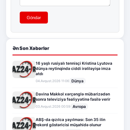
Göndər
Ən Son Xəbərlər
16 yaşlı rusiyalı tennisçi Kristina Lyutova
dünya reytinqində ciddi irəliləyişə imza
atdı
Dünya
04.Avqust.2026 11:06
Davina Makkol xərçənglə mübarizədən
sonra televiziya fəaliyyətinə fasilə verir
Avropa
03.Avqust.2026 00:59
ABŞ-da qızılca yayılması: Son 35 ilin
rekord göstəricisi müşahidə olunur