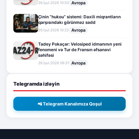
Avropa
26.İyul.2026 10:50
Çinin “hukou” sistemi: Daxili miqrantların
qarşısındakı görünməz sədd
Avropa
26.İyul.2026 10:22
Tadey Pokaçar: Velosiped idmanının yeni
fenomeni və Tur de Fransın əfsanəvi
səhifəsi
Avropa
26.İyul.2026 09:31
Telegramda izləyin
📲 Telegram Kanalımıza Qoşul