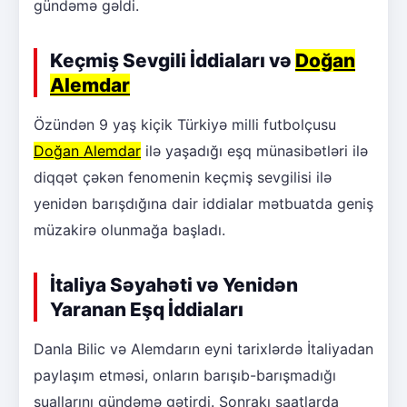
gündəmə gəldi.
Keçmiş Sevgili İddiaları və
Doğan
Alemdar
Özündən 9 yaş kiçik Türkiyə milli futbolçusu
Doğan Alemdar
ilə yaşadığı eşq münasibətləri ilə
diqqət çəkən fenomenin keçmiş sevgilisi ilə
yenidən barışdığına dair iddialar mətbuatda geniş
müzakirə olunmağa başladı.
İtaliya Səyahəti və Yenidən
Yaranan Eşq İddiaları
Danla Bilic və Alemdarın eyni tarixlərdə İtaliyadan
paylaşım etməsi, onların barışıb-barışmadığı
suallarını gündəmə gətirdi. Sonrakı saatlarda