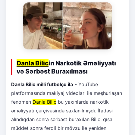
Danla Bilic
in Narkotik Əməliyyatı
və Sərbəst Buraxılması
Danla Bilic milli futbolçu ilə
- YouTube
platformasında makiyaj videoları ilə məşhurlaşan
fenomen
Danla Bilic
bu yaxınlarda narkotik
əməliyyatı çərçivəsində saxlanılmışdı. İfadəsi
alındıqdan sonra sərbəst buraxılan Bilic, qısa
müddət sonra fərqli bir mövzu ilə yenidən