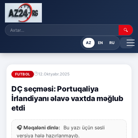
🔍
AZ
EN
RU
12.Oktyabr.2025
FUTBOL
DÇ seçməsi: Portuqaliya
İrlandiyanı əlavə vaxtda məğlub
etdi
🎧 Məqaləni dinlə:
Bu yazı üçün səsli
versiya hələ hazırlanmayıb.