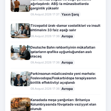
ağırlaşdırdı: ABŞ-la münasibətlərdə
gərginlik yüksəlir
Yaxın Şərq
09.Avqust.2026 17:37
Tirzepatid ürək-damar xəstəlikləri və insult
ehtimalını 33 faiz aşağı salır
Avropa
09.Avqust.2026 17:36
Deutsche Bahn rəhbərliyinin mükafatları
qatarların qrafikə uyğunluğundan asılı
olacaq
Avropa
09.Avqust.2026 17:36
Parkinsonun müalicəsində yeni mərhələ:
Foslevodopa/Foskarbidopa terapiyasının
birillik effektivliyi açıqlandı
Avropa
09.Avqust.2026 17:36
Kanadada meşə yanğınları: Britaniya
Kolumbiyasında fövqəladə vəziyyət elan
olunub