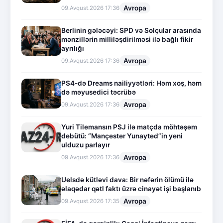
Avropa
09.Avqust.2026 17:36
Berlinin gələcəyi: SPD və Solçular arasında
mənzillərin milliləşdirilməsi ilə bağlı fikir
ayrılığı
Avropa
09.Avqust.2026 17:36
PS4-də Dreams nailiyyətləri: Həm xoş, həm
də məyusedici təcrübə
Avropa
09.Avqust.2026 17:36
Yuri Tilemansın PSJ ilə matçda möhtəşəm
debütü: “Mançester Yunayted”in yeni
ulduzu parlayır
Avropa
09.Avqust.2026 17:36
Uelsdə kütləvi dava: Bir nəfərin ölümü ilə
əlaqədar qətl faktı üzrə cinayət işi başlanıb
Avropa
09.Avqust.2026 17:35