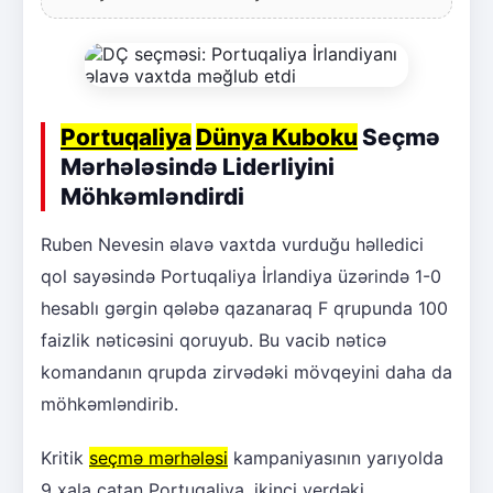
Portuqaliya
Dünya Kuboku
Seçmə
Mərhələsində Liderliyini
Möhkəmləndirdi
Ruben Nevesin əlavə vaxtda vurduğu həlledici
qol sayəsində Portuqaliya İrlandiya üzərində 1-0
hesablı gərgin qələbə qazanaraq F qrupunda 100
faizlik nəticəsini qoruyub. Bu vacib nəticə
komandanın qrupda zirvədəki mövqeyini daha da
möhkəmləndirib.
Kritik
seçmə mərhələsi
kampaniyasının yarıyolda
9 xala çatan Portuqaliya, ikinci yerdəki