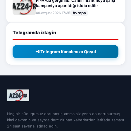
FİFA-da gərginlik: Canni İnfantinoya qarşı
kampaniya aparıldığı iddia edilir
Avropa
09.Avqust.2026 17:35
Telegramda izləyin
📲 Telegram Kanalımıza Qoşul
Heç bir hüququmuz qorunmur, amma siz yenə də qorunurmuş
kimi davranın və saytda dərc olunan xəbərlərdən istifadə zamanı
24 saat saytına istinad edin.