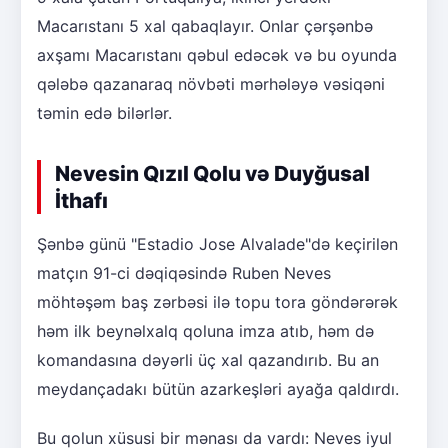
Macarıstanı 5 xal qabaqlayır. Onlar çərşənbə
axşamı Macarıstanı qəbul edəcək və bu oyunda
qələbə qazanaraq növbəti mərhələyə vəsiqəni
təmin edə bilərlər.
Nevesin Qızıl Qolu və Duyğusal
İthafı
Şənbə günü "Estadio Jose Alvalade"də keçirilən
matçın 91-ci dəqiqəsində Ruben Neves
möhtəşəm baş zərbəsi ilə topu tora göndərərək
həm ilk beynəlxalq qoluna imza atıb, həm də
komandasına dəyərli üç xal qazandırıb. Bu an
meydançadakı bütün azarkeşləri ayağa qaldırdı.
Bu qolun xüsusi bir mənası da vardı: Neves iyul