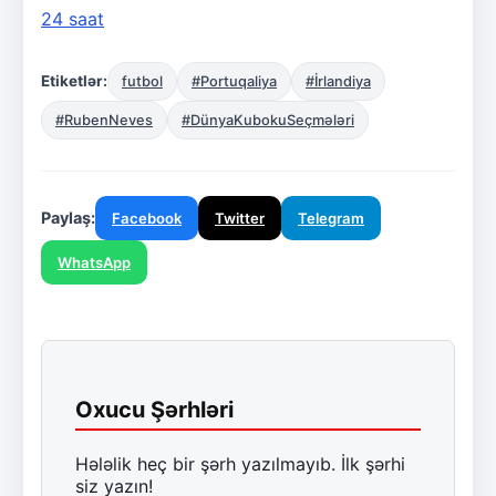
24 saat
Etiketlər:
futbol
#Portuqaliya
#İrlandiya
#RubenNeves
#DünyaKubokuSeçmələri
Paylaş:
Facebook
Twitter
Telegram
WhatsApp
Oxucu Şərhləri
Hələlik heç bir şərh yazılmayıb. İlk şərhi
siz yazın!