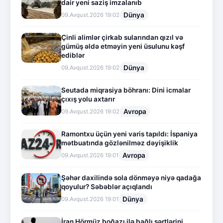
dair yeni saziş imzalanıb
Dünya
09.Avqust.2026 19:02
Çinli alimlər çirkab sularından qızıl və
gümüş əldə etməyin yeni üsulunu kəşf
ediblər
Dünya
09.Avqust.2026 19:02
Seutada miqrasiya böhranı: Dini icmalar
çıxış yolu axtarır
Avropa
09.Avqust.2026 19:02
Ramontxu üçün yeni varis tapıldı: İspaniya
mətbuatında gözlənilməz dəyişiklik
Avropa
09.Avqust.2026 19:01
Şəhər daxilində sola dönməyə niyə qadağa
qoyulur? Səbəblər açıqlandı
Dünya
09.Avqust.2026 19:01
İran Hörmüz boğazı ilə bağlı şərtlərini