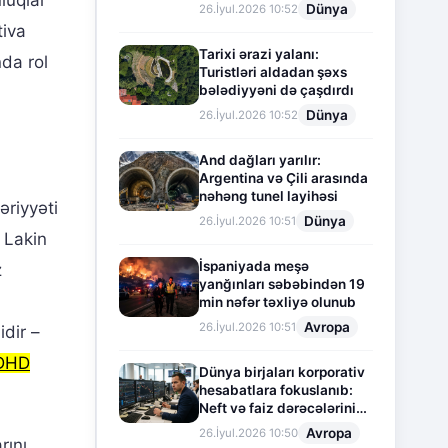
luqlar
Dünya
26.İyul.2026 10:52
tiva
Tarixi ərazi yalanı:
da rol
Turistləri aldadan şəxs
bələdiyyəni də çaşdırdı
Dünya
26.İyul.2026 10:52
And dağları yarılır:
Argentina və Çili arasında
nəhəng tunel layihəsi
əriyyəti
Dünya
26.İyul.2026 10:51
. Lakin
İspaniyada meşə
z
yanğınları səbəbindən 19
min nəfər təxliyə olunub
Avropa
26.İyul.2026 10:51
idir –
DHD
Dünya birjaları korporativ
hesabatlara fokuslanıb:
Neft və faiz dərəcələrinin
təsiri altında cari vəziyyət
Avropa
26.İyul.2026 10:50
rını