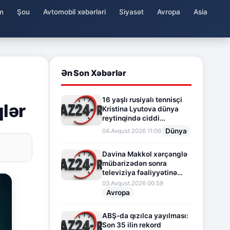
m
Şou
Avtomobil xəbərləri
Siyasət
Avropa
Asia
Ən Son Xəbərlər
16 yaşlı rusiyalı tennisçi
qlər
Kristina Lyutova dünya
reytinqində ciddi
irəliləyişə imza atdı
Dünya
04.Avqust.2026 11:06
Davina Makkol xərçənglə
mübarizədən sonra
televiziya fəaliyyətinə
fasilə verir
03.Avqust.2026 00:59
Avropa
ABŞ-da qızılca yayılması:
Son 35 ilin rekord