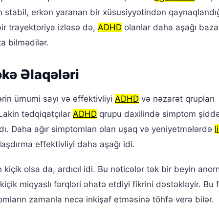
n stabil, erkən yaranan bir xüsusiyyətindən qaynaqlandığ
bir trayektoriya izləsə də,
ADHD
olanlar daha aşağı baza
a bilmədilər.
kə Əlaqələri
rin ümumi sayı və effektivliyi
ADHD
və nəzarət qrupları
Lakin tədqiqatçılar
ADHD
qrupu daxilində simptom şiddə
dı. Daha ağır simptomları olan uşaq və yeniyetmələrdə
l
aşdırma effektivliyi daha aşağı idi.
çik olsa da, ardıcıl idi. Bu nəticələr tək bir beyin anorm
çik miqyaslı fərqləri əhatə etdiyi fikrini dəstəkləyir. Bu 
mların zamanla necə inkişaf etməsinə töhfə verə bilər.