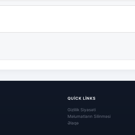
QUICK LINKS
Gizlilik Siyasəti
Məlumatların Silinməsi
Əlaqə