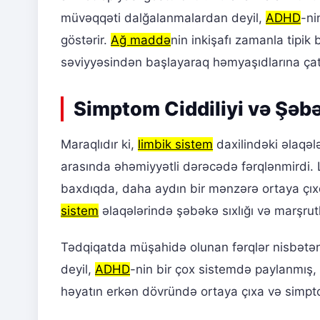
müvəqqəti dalğalanmalardan deyil,
ADHD
-ni
göstərir.
Ağ maddə
nin inkişafı zamanla tipik 
səviyyəsindən başlayaraq həmyaşıdlarına çat
Simptom Ciddiliyi və Şəbə
Maraqlıdır ki,
limbik sistem
daxilindəki əlaqələ
arasında əhəmiyyətli dərəcədə fərqlənmirdi. 
baxdıqda, daha aydın bir mənzərə ortaya çıx
sistem
əlaqələrində şəbəkə sıxlığı və marşrutl
Tədqiqatda müşahidə olunan fərqlər nisbətən ki
deyil,
ADHD
-nin bir çox sistemdə paylanmış, ki
həyatın erkən dövründə ortaya çıxa və simpto