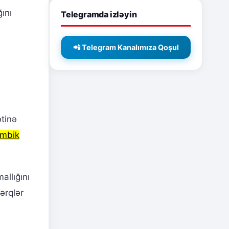
ını
Telegramda izləyin
📲 Telegram Kanalımıza Qoşul
tinə
imbik
allığını
fərqlər