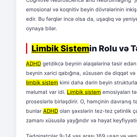
Cognitive Neuroscience and Neuroimaging" ju
emosional və koqnitiv beyin dövrələrinin inkiş
edir. Bu fərqlər incə olsa da, uşaqlıq və yen
oynaya bilər.
Limbik Sistem
in Rolu və 
ADHD
getdikcə beynin əlaqələrinə təsir edən b
beynin xarici qabığına, xüsusən də diqqət və i
limbik sistem
kimi daha dərin beyin strukturla
məlumat var idi.
Limbik sistem
emosiyaları tə
proseslərlə birləşdirir. O, həmçinin davranış 
bunlar
ADHD
olan şəxslərin tez-tez çətinlik
zamanı xüsusilə yayğındır və həyat keyfiyyətin
Tədqiqatçılar 9-14 yaş arası 169 uşaq və ye