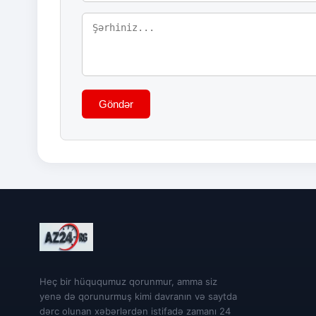
Göndər
Heç bir hüququmuz qorunmur, amma siz
yenə də qorunurmuş kimi davranın və saytda
dərc olunan xəbərlərdən istifadə zamanı 24