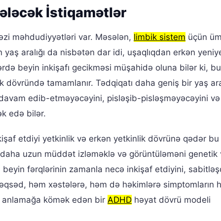
Gələcək İstiqamətlər
əzi məhdudiyyətləri var. Məsələn,
limbik sistem
üçün ü
n yaş aralığı da nisbətən dar idi, uşaqlıqdan erkən yeniy
rdə beyin inkişafı gecikməsi müşahidə oluna bilər ki, b
ik dövründə tamamlanır. Tədqiqatı daha geniş bir yaş ara
davam edib-etməyəcəyini, pisləşib-pisləşməyəcəyini və
k edə bilər.
işaf etdiyi yetkinlik və erkən yetkinlik dövrünə qədər bu 
ləri daha uzun müddət izləməklə və görüntüləməni genetik
 beyin fərqlərinin zamanla necə inkişaf etdiyini, sabitləş
qsəd, həm xəstələrə, həm də həkimlərə simptomların 
nu anlamağa kömək edən bir
ADHD
həyat dövrü modeli