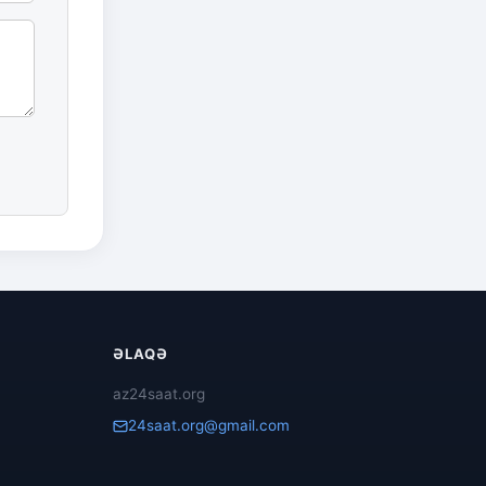
ƏLAQƏ
az24saat.org
24saat.org@gmail.com