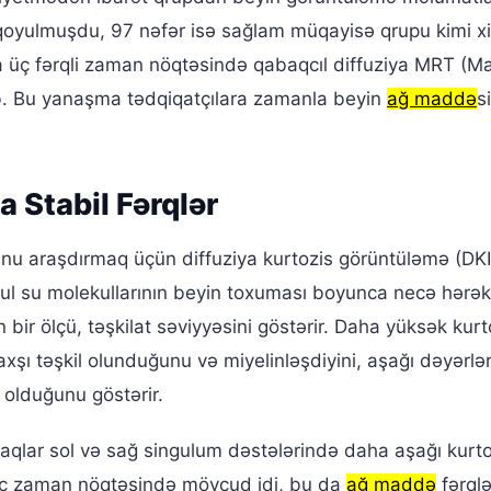
oyulmuşdu, 97 nəfər isə sağlam müqayisə qrupu kimi x
qla üç fərqli zaman nöqtəsində qabaqcıl diffuziya MRT (M
. Bu yanaşma tədqiqatçılara zamanla beyin
ağ maddə
s
a Stabil Fərqlər
unu araşdırmaq üçün diffuziya kurtozis görüntüləmə (DKI)
üsul su molekullarının beyin toxuması boyunca necə hərək
an bir ölçü, təşkilat səviyyəsini göstərir. Daha yüksək kurt
yaxşı təşkil olunduğunu və miyelinləşdiyini, aşağı dəyərlər
 olduğunu göstərir.
aqlar sol və sağ singulum dəstələrində daha aşağı kurto
r üç zaman nöqtəsində mövcud idi, bu da
ağ maddə
fərqlə