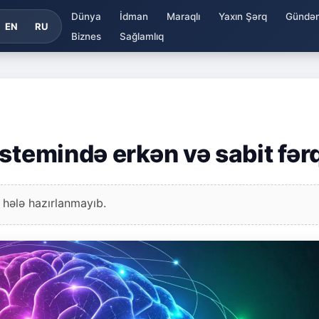
Dünya
İdman
Maraqlı
Yaxın Şərq
Gündə
EN
RU
Biznes
Sağlamlıq
stemində erkən və sabit fər
 hələ hazırlanmayıb.