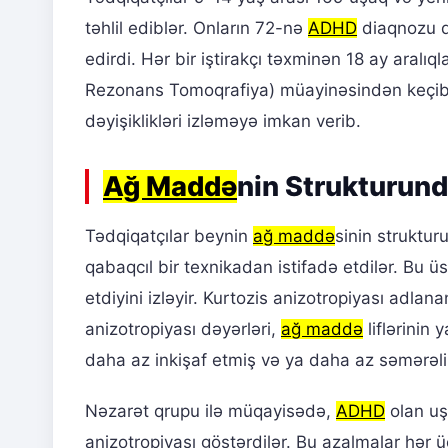
təhlil ediblər. Onların 72-nə
ADHD
diaqnozu q
edirdi. Hər bir iştirakçı təxminən 18 ay aralı
Rezonans Tomoqrafiya) müayinəsindən keçib
dəyişiklikləri izləməyə imkan verib.
Ağ Maddə
nin Strukturund
Tədqiqatçılar beynin
ağ maddə
sinin struktur
qabaqcıl bir texnikadan istifadə etdilər. Bu 
etdiyini izləyir. Kurtozis anizotropiyası adlan
anizotropiyası dəyərləri,
ağ maddə
liflərinin 
daha az inkişaf etmiş və ya daha az səmərəli
Nəzarət qrupu ilə müqayisədə,
ADHD
olan uş
anizotropiyası göstərdilər. Bu azalmalar hə