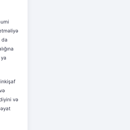
mumi
etməliyə
u da
lığına
 ya
inkişaf
 və
diyini və
həyat