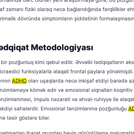
rnalında dərc olunan yeni araşdırmaya görə, bu pozğun
af zamanı fiziki olaraq necə bağlandığında fərqliliklər eh
iyetməlik dövründə simptomların şiddətinin formalaşmasın
Tədqiqat Metodologiyası
ir pozğunluq kimi qəbul edilir. Əvvəlki tədqiqatların əks
craedici funksiyalarla əlaqəli frontal paylara yönəlmişdi
rının
ADHD
olan uşaqlarda necə inkişaf etdiyi barədə a
nzimləməyə kömək edir və emosional siqnalları koqnitiv
tənzimlənməsi, impuls nəzarəti və əhval-ruhiyyə ilə əlaqəl
 çəkdiyi sahələrdir. Emosional tənzimlənmə pozğunluğu
A
ə təsir göstərə bilər.
niyetmədən ibarət qrupdan beyin görüntüləmə məlumatla