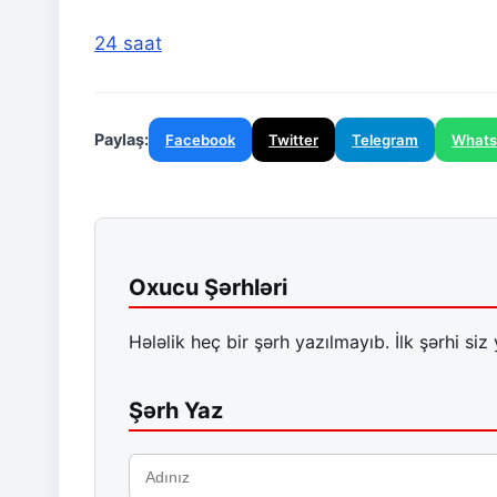
24 saat
Paylaş:
Facebook
Twitter
Telegram
What
Oxucu Şərhləri
Hələlik heç bir şərh yazılmayıb. İlk şərhi siz 
Şərh Yaz