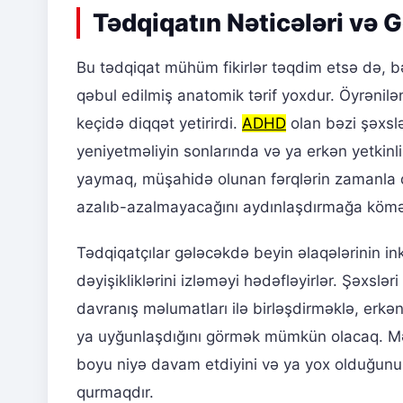
Tədqiqatın Nəticələri və 
Bu tədqiqat mühüm fikirlər təqdim etsə də, b
qəbul edilmiş anatomik tərif yoxdur. Öyrənilə
keçidə diqqət yetirirdi.
ADHD
olan bəzi şəxslə
yeniyetməliyin sonlarında və ya erkən yetkinl
yaymaq, müşahidə olunan fərqlərin zamanla 
azalıb-azalmayacağını aydınlaşdırmağa kömə
Tədqiqatçılar gələcəkdə beyin əlaqələrinin ink
dəyişikliklərini izləməyi hədəfləyirlər. Şəxs
davranış məlumatları ilə birləşdirməklə, erkən
ya uyğunlaşdığını görmək mümkün olacaq. Mə
boyu niyə davam etdiyini və ya yox olduğu
qurmaqdır.