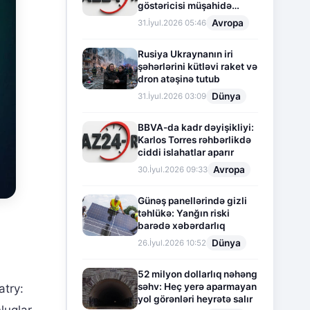
göstəricisi müşahidə
olunur
Avropa
31.İyul.2026 05:46
Rusiya Ukraynanın iri
şəhərlərini kütləvi raket və
dron atəşinə tutub
Dünya
31.İyul.2026 03:09
BBVA-da kadr dəyişikliyi:
Karlos Torres rəhbərlikdə
ciddi islahatlar aparır
Avropa
30.İyul.2026 09:33
Günəş panellərində gizli
təhlükə: Yanğın riski
barədə xəbərdarlıq
Dünya
26.İyul.2026 10:52
52 milyon dollarlıq nəhəng
səhv: Heç yerə aparmayan
atry:
yol görənləri heyrətə salır