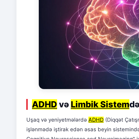
ADHD
və
Limbik Sistem
də
Uşaq və yeniyetmələrdə
ADHD
(Diqqət Çatışm
işlənmədə iştirak edən əsas beyin sistemində 