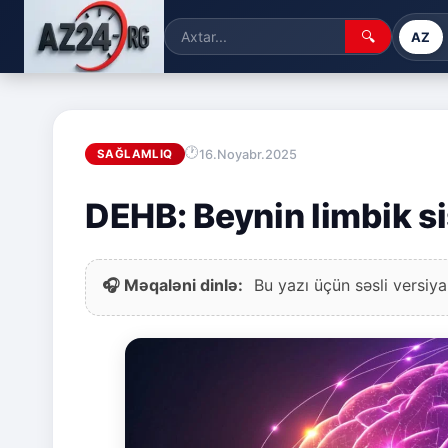
🔍
AZ
16.Noyabr.2025
SAĞLAMLIQ
DEHB: Beynin limbik si
🎧 Məqaləni dinlə:
Bu yazı üçün səsli versiya