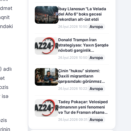
idmət
İbay Llanosun "La Velada
del Año 6" boks gecəsi
aqnit
rekordları alt-üst etdi
indəki
Avropa
26.İyul.2026 10:50
Donald Trampın İran
strategiyası: Yaxın Şərqdə
növbəti gərginlik
mərhələsi
Avropa
26.İyul.2026 10:50
 adlı
Çinin “hukou” sistemi:
Daxili miqrantların
ət
qarşısındakı görünməz
sədd
ozis
Avropa
26.İyul.2026 10:22
 isə
Tadey Pokaçar: Velosiped
idmanının yeni fenomeni
və Tur de Fransın əfsanəvi
səhifəsi
Avropa
zis
26.İyul.2026 09:31
rinin