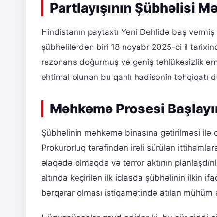
Partlayışının Şübhəlisi 
Hindistanın paytaxtı Yeni Dehlidə baş vermiş
şübhəlilərdən biri 18 noyabr 2025-ci il tarix
rezonans doğurmuş və geniş təhlükəsizlik əmə
ehtimal olunan bu qanlı hadisənin təhqiqatı 
Məhkəmə Prosesi Başlayır
Şübhəlinin məhkəmə binasına gətirilməsi ilə c
Prokurorluq tərəfindən irəli sürülən ittihaml
əlaqədə olmaqda və terror aktının planlaşdırıl
altında keçirilən ilk iclasda şübhəlinin ilkin if
bərqərar olması istiqamətində atılan mühüm 