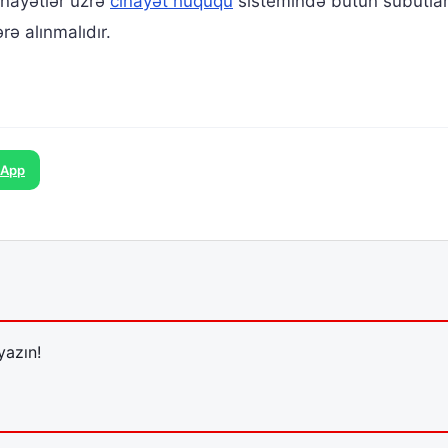
inayətlər üzrə
cinayət hüququ
sistemində bütün sübutla
rə alınmalıdır.
sApp
yazın!