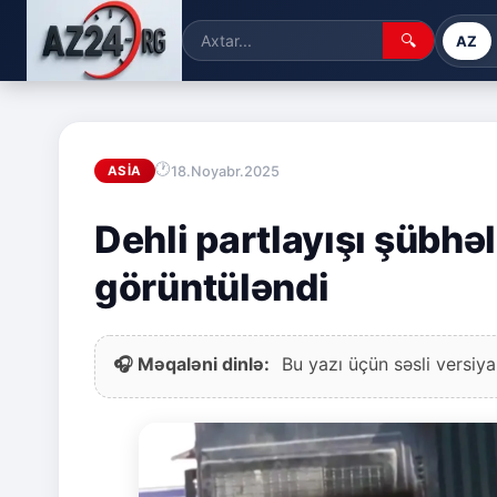
🔍
AZ
18.Noyabr.2025
ASIA
Dehli partlayışı şübh
görüntüləndi
🎧 Məqaləni dinlə:
Bu yazı üçün səsli versiya