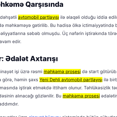
Məhkəmə Qarşısında
 dəhşətli
avtomobil partlayışı
ilə əlaqəli olduğu iddia edi
ində məhkəməyə gətirilib. Bu hadisə ölkə ictimaiyyətində
liyyatlarına səbəb olmuşdu. Üç nəfərin iştirakında törəd
davam edir.
: Ədalət Axtarışı
inayət işi üzrə rəsmi
məhkəmə prosesi
də start götürüb
ara görə, həmin şəxs
Yeni Dehli avtomobil partlayışı
ilə bi
masında iştirak etməkdə ittiham olunur. Təhlükəsizlik təd
adəsinin alınacağı gözlənilir. Bu
məhkəmə prosesi
ədaləti
addımdır.