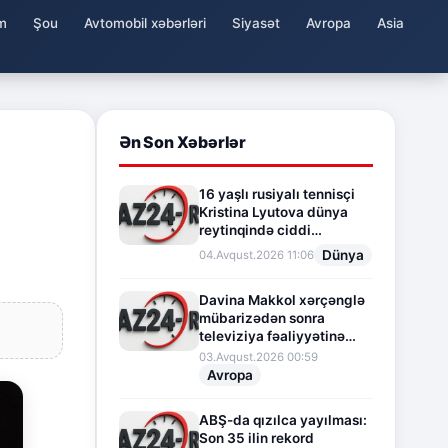
m
Şou
Avtomobil xəbərləri
Siyasət
Avropa
Asia
Ən Son Xəbərlər
16 yaşlı rusiyalı tennisçi
Kristina Lyutova dünya
reytinqində ciddi
irəliləyişə imza atdı
Dünya
04.Avqust.2026 11:06
Davina Makkol xərçənglə
mübarizədən sonra
televiziya fəaliyyətinə
fasilə verir
03.Avqust.2026 00:59
Avropa
ABŞ-da qızılca yayılması:
Son 35 ilin rekord