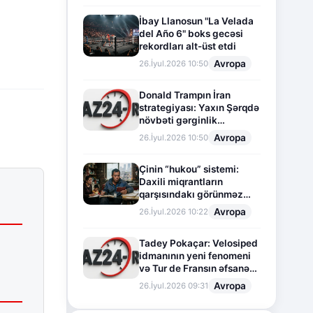
r
İbay Llanosun "La Velada
del Año 6" boks gecəsi
rekordları alt-üst etdi
Avropa
26.İyul.2026 10:50
Donald Trampın İran
strategiyası: Yaxın Şərqdə
növbəti gərginlik
mərhələsi
Avropa
26.İyul.2026 10:50
Çinin “hukou” sistemi:
Daxili miqrantların
qarşısındakı görünməz
sədd
Avropa
26.İyul.2026 10:22
Tadey Pokaçar: Velosiped
idmanının yeni fenomeni
və Tur de Fransın əfsanəvi
səhifəsi
Avropa
26.İyul.2026 09:31