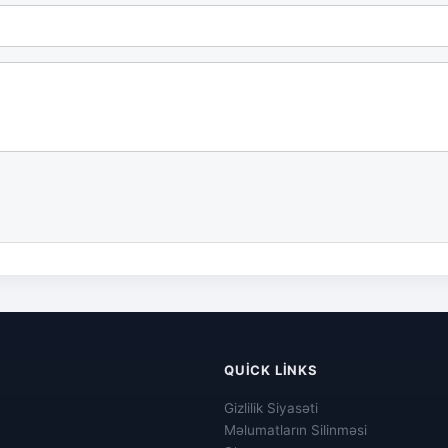
QUICK LINKS
Gizlilik Siyasəti
Məlumatların Silinməsi