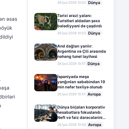
Dünya
26.İyul.2026 10:52
Tarixi ərazi yalanı:
lən əsas
Turistləri aldadan şəxs
bələdiyyəni də çaşdırdı
 böyük
Dünya
26.İyul.2026 10:52
ildiyi
And dağları yarılır:
Argentina və Çili arasında
nəhəng tunel layihəsi
Dünya
26.İyul.2026 10:51
İspaniyada meşə
.
yanğınları səbəbindən 19
min nəfər təxliyə olunub
rbaşa
Avropa
26.İyul.2026 10:51
birləri
n
Dünya birjaları korporativ
hesabatlara fokuslanıb:
Neft və faiz dərəcələrinin
təsiri altında cari vəziyyət
Avropa
26.İyul.2026 10:50