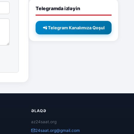
Telegramda izləyin
📲 Telegram Kanalımıza Qoşul
ƏLAQƏ
az24saat.org
24saat.org@gmail.com