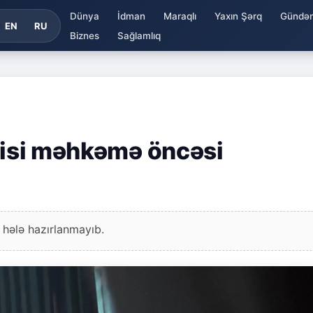
Dünya
İdman
Maraqlı
Yaxın Şərq
Gündə
EN
RU
Biznes
Sağlamlıq
əlisi məhkəmə öncəsi
 hələ hazırlanmayıb.