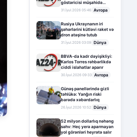
göstəricisi müşahidə
olunur
Avropa
31.İyul.2026 05:46
Rusiya Ukraynanın iri
şəhərlərini kütləvi raket və
dron atəşinə tutub
Dünya
31.İyul.2026 03:09
BBVA-da kadr dəyişikliyi:
Karlos Torres rəhbərlikdə
ciddi islahatlar aparır
Avropa
30.İyul.2026 09:33
Günəş panellərində gizli
təhlükə: Yanğın riski
barədə xəbərdarlıq
Dünya
26.İyul.2026 10:52
52 milyon dollarlıq nəhəng
səhv: Heç yerə aparmayan
yol görənləri heyrətə salır