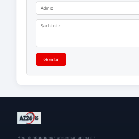
Göndər
Heç bir hüququmuz qorunmur, amma siz