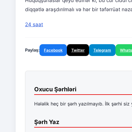
Hüquqşünaslar qeyd edirlər ki, bu cür ciddi c
diqqətlə araşdırılmalı və hər bir təfərrüat nəzə
24 saat
Paylaş:
Facebook
Twitter
Telegram
What
Oxucu Şərhləri
Hələlik heç bir şərh yazılmayıb. İlk şərhi siz 
Şərh Yaz