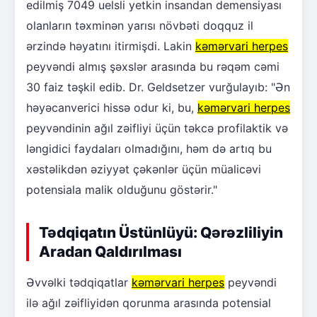
edilmiş 7049 uelsli yetkin insandan demensiyası
olanların təxminən yarısı növbəti doqquz il
ərzində həyatını itirmişdi. Lakin
kəmərvari herpes
peyvəndi almış şəxslər arasında bu rəqəm cəmi
30 faiz təşkil edib. Dr. Geldsetzer vurğulayıb: "Ən
həyəcanverici hissə odur ki, bu,
kəmərvari herpes
peyvəndinin ağıl zəifliyi üçün təkcə profilaktik və
ləngidici faydaları olmadığını, həm də artıq bu
xəstəlikdən əziyyət çəkənlər üçün müalicəvi
potensiala malik olduğunu göstərir."
Tədqiqatın Üstünlüyü: Qərəzliliyin
Aradan Qaldırılması
Əvvəlki tədqiqatlar
kəmərvari herpes
peyvəndi
ilə ağıl zəifliyidən qorunma arasında potensial