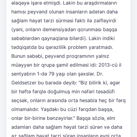
əlaqəyə işarə etmişdi. Lakin bu araşdırmaların
hamısı peyvənd olunan insanların adətən daha
sağlam həyat tərzi sürməsi faktı ilə zəifləyirdi
(yəni, onların demensiyadan qorunması başqa
səbəblərdən qaynaqlana bilərdi). Lakin indiki
tədqiqatda bu qərəzlilik problem yaratmadı.
Bunun səbəbi, peyvənd proqramının yalnız
müəyyən bir qrupa şamil edilməsi idi: 2013-cü il
sentyabrın 1-də 79 yaşı olan şəxslər. Dr.
Geldsetzer bu barədə deyib: "Biz bilirik ki, əgər
bir həftə fərqlə doğulmuş min nəfəri təsadüfi
seçsək, onların arasında orta hesabla heç bir fərq
olmamalıdır. Yaşdakı bu cüzi fərqdən başqa,
onlar bir-birinə bənzəyirlər." Başqa sözlə, elm
adamları daha sağlam həyat tərzi sürən və daha
az sağlam həyat tərzi sürən insanların eyni orta