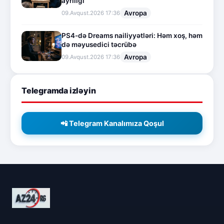
ayrılığı
Avropa
09.Avqust.2026 17:36
PS4-də Dreams nailiyyətləri: Həm xoş, həm
də məyusedici təcrübə
Avropa
09.Avqust.2026 17:36
Telegramda izləyin
📲 Telegram Kanalımıza Qoşul