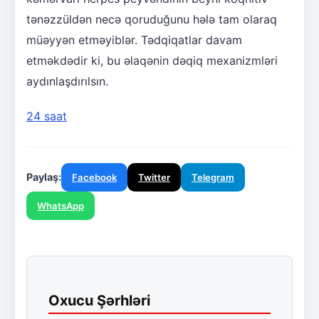
tənəzzüldən necə qoruduğunu hələ tam olaraq
müəyyən etməyiblər. Tədqiqatlar davam
etməkdədir ki, bu əlaqənin dəqiq mexanizmləri
aydınlaşdırılsın.
24 saat
Paylaş:
Facebook
Twitter
Telegram
WhatsApp
Oxucu Şərhləri