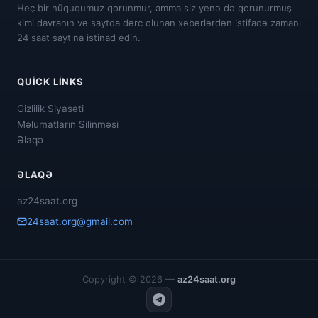
Heç bir hüququmuz qorunmur, amma siz yenə də qorunurmuş
kimi davranın və saytda dərc olunan xəbərlərdən istifadə zamanı
24 saat saytına istinad edin.
QUICK LINKS
Gizlilik Siyasəti
Məlumatların Silinməsi
Əlaqə
ƏLAQƏ
az24saat.org
24saat.org@gmail.com
Copyright © 2026 —
az24saat.org