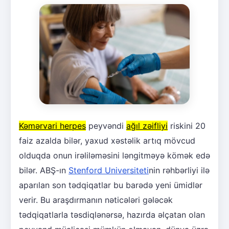
Kəmərvari herpes
peyvəndi
ağıl zəifliyi
riskini 20
faiz azalda bilər, yaxud xəstəlik artıq mövcud
olduqda onun irəliləməsini ləngitməyə kömək edə
bilər. ABŞ-ın
Stenford Universiteti
nin rəhbərliyi ilə
aparılan son tədqiqatlar bu barədə yeni ümidlər
verir. Bu araşdırmanın nəticələri gələcək
tədqiqatlarla təsdiqlənərsə, hazırda əlçatan olan