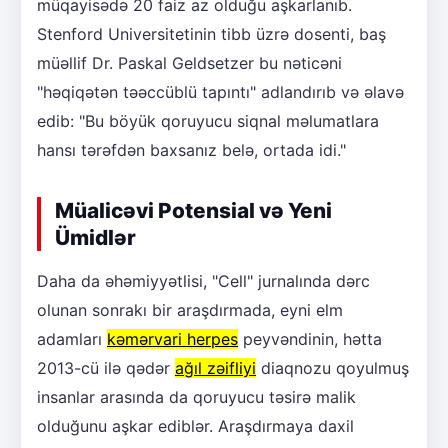
müqayisədə 20 faiz az olduğu aşkarlanıb.
Stenford Universitetinin tibb üzrə dosenti, baş
müəllif Dr. Paskal Geldsetzer bu nəticəni
"həqiqətən təəccüblü tapıntı" adlandırıb və əlavə
edib: "Bu böyük qoruyucu siqnal məlumatlara
hansı tərəfdən baxsanız belə, ortada idi."
Müalicəvi Potensial və Yeni
Ümidlər
Daha da əhəmiyyətlisi, "Cell" jurnalında dərc
olunan sonrakı bir araşdırmada, eyni elm
adamları
kəmərvari herpes
peyvəndinin, hətta
2013-cü ilə qədər
ağıl zəifliyi
diaqnozu qoyulmuş
insanlar arasında da qoruyucu təsirə malik
olduğunu aşkar ediblər. Araşdırmaya daxil