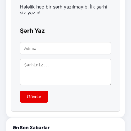
Hələlik heç bir şərh yazılmayıb. İlk şərhi
siz yazın!
Şərh Yaz
Göndər
Ən Son Xəbərlər