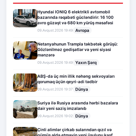
Hyundai IONIQ 6 elektrikli avtomobil
bazarında rəqabəti gücləndirir: 16 100
avro güzəşt və 680 km yürüş məsafəsi
Avropa
09.Avqust.2026 19:49
Netanyahunun Trampla təkbətək görüşü:
Gözlənilməz gedişatlar və yeni siyasi
mənzərə
Yaxın Şərq
09.Avqust.2026 19:49
ABŞ-da üç min illik nəhəng sekvoyaları
qorumaq üçün qeyri-adi tədbir
Dünya
09.Avqust.2026 19:37
Suriya ilə Rusiya arasında hərbi bazalara
dair yeni saziş imzalanıb
Dünya
09.Avqust.2026 19:02
Çinli alimlər çirkab sularından qızıl və
gümüş əldə etməyin yeni üsulunu kəşf