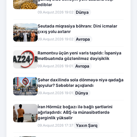
ediblər
Dünya
09.Avqust.2026 19:02
Seutada miqrasiya böhranı: Dini icmalar
çıxış yolu axtarır
Avropa
09.Avqust.2026 19:02
Ramontxu üçün yeni varis tapıldı: İspaniya
mətbuatında gözlənilməz dəyişiklik
Avropa
09.Avqust.2026 19:01
Şəhər daxilində sola dönməyə niyə qadağa
qoyulur? Səbəblər açıqlandı
Dünya
09.Avqust.2026 19:01
İran Hörmüz boğazı ilə bağlı şərtlərini
ağırlaşdırdı: ABŞ-la münasibətlərdə
gərginlik yüksəlir
Yaxın Şərq
09.Avqust.2026 17:37