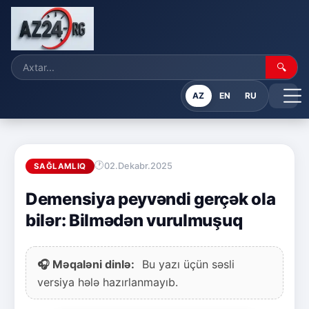
🔍
AZ
EN
RU
02.Dekabr.2025
SAĞLAMLIQ
Demensiya peyvəndi gerçək ola
bilər: Bilmədən vurulmuşuq
🎧 Məqaləni dinlə:
Bu yazı üçün səsli
versiya hələ hazırlanmayıb.