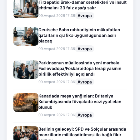
Tirzepatid ürək-damar xəstəlikləri və insult
ehtimalını 33 faiz aşağı salır
Avropa
09.Avqust.2026 17:36
Deutsche Bahn rəhbərliyinin mükafatları
qatarların qrafikə uyğunluğundan asılı
olacaq
Avropa
09.Avqust.2026 17:36
Parkinsonun müalicəsində yeni mərhələ:
Foslevodopa/Foskarbidopa terapiyasının
birillik effektivliyi açıqlandı
Avropa
09.Avqust.2026 17:36
Kanadada meşə yanğınları: Britaniya
Kolumbiyasında fövqəladə vəziyyət elan
olunub
Avropa
09.Avqust.2026 17:36
Berlinin gələcəyi: SPD və Solçular arasında
mənzillərin milliləşdirilməsi ilə bağlı fikir