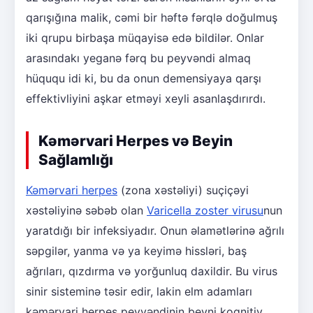
qarışığına malik, cəmi bir həftə fərqlə doğulmuş
iki qrupu birbaşa müqayisə edə bildilər. Onlar
arasındakı yeganə fərq bu peyvəndi almaq
hüququ idi ki, bu da onun demensiyaya qarşı
effektivliyini aşkar etməyi xeyli asanlaşdırırdı.
Kəmərvari Herpes və Beyin
Sağlamlığı
Kəmərvari herpes
(zona xəstəliyi) suçiçəyi
xəstəliyinə səbəb olan
Varicella zoster virusu
nun
yaratdığı bir infeksiyadır. Onun əlamətlərinə ağrılı
səpgilər, yanma və ya keyimə hissləri, baş
ağrıları, qızdırma və yorğunluq daxildir. Bu virus
sinir sisteminə təsir edir, lakin elm adamları
kəmərvari herpes peyvəndinin beyni koqnitiv