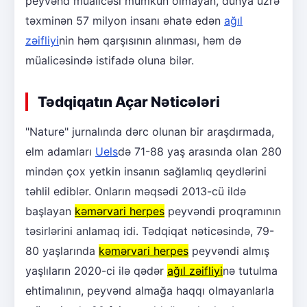
peyvənd müalicəsi mümkün olmayan, dünya üzrə
təxminən 57 milyon insanı əhatə edən
ağıl
zəifliyi
nin həm qarşısının alınması, həm də
müalicəsində istifadə oluna bilər.
Tədqiqatın Açar Nəticələri
"Nature" jurnalında dərc olunan bir araşdırmada,
elm adamları
Uels
də 71-88 yaş arasında olan 280
mindən çox yetkin insanın sağlamlıq qeydlərini
təhlil ediblər. Onların məqsədi 2013-cü ildə
başlayan
kəmərvari herpes
peyvəndi proqramının
təsirlərini anlamaq idi. Tədqiqat nəticəsində, 79-
80 yaşlarında
kəmərvari herpes
peyvəndi almış
yaşlıların 2020-ci ilə qədər
ağıl zəifliyi
nə tutulma
ehtimalının, peyvənd almağa haqqı olmayanlarla