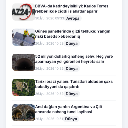
BBVA-da kadr dəyişikliyi: Karlos Torres
rəhbərlikdə ciddi islahatlar aparır
Avropa
30.İyul.2026 09:33
Günəş panellərində gizli təhlükə: Yanğın
riski barədə xəbərdarlıq
Dünya
26.İyul.2026 10:52
52 milyon dollarlıq nəhəng səhv: Heç yerə
aparmayan yol görənləri heyrətə salır
Dünya
26.İyul.2026 10:52
Tarixi ərazi yalanı: Turistləri aldadan şəxs
bələdiyyəni də çaşdırdı
Dünya
26.İyul.2026 10:52
And dağları yarılır: Argentina və Çili
arasında nəhəng tunel layihəsi
Dünya
26.İyul.2026 10:51