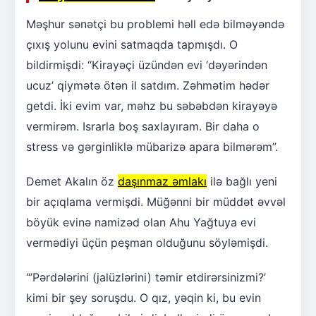
Məşhur sənətçi bu problemi həll edə bilməyəndə
çıxış yolunu evini satmaqda tapmışdı. O
bildirmişdi: “Kirayəçi üzündən evi ‘dəyərindən
ucuz’ qiymətə ötən il satdım. Zəhmətim hədər
getdi. İki evim var, məhz bu səbəbdən kirayəyə
vermirəm. Israrla boş saxlayıram. Bir daha o
stress və gərginliklə mübarizə apara bilmərəm”.
Demet Akalın öz
daşınmaz əmlakı
ilə bağlı yeni
bir açıqlama vermişdi. Müğənni bir müddət əvvəl
böyük evinə namizəd olan Ahu Yağtuya evi
vermədiyi üçün peşman olduğunu söyləmişdi.
“’Pərdələrini (jalüzlərini) təmir etdirərsinizmi?’
kimi bir şey soruşdu. O qız, yəqin ki, bu evin