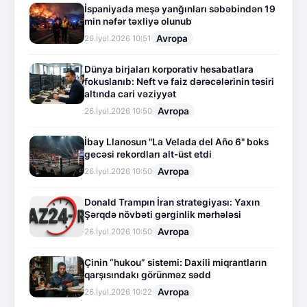
İspaniyada meşə yanğınları səbəbindən 19
min nəfər təxliyə olunub
Avropa
26.İyul.2026 10:51
Dünya birjaları korporativ hesabatlara
fokuslanıb: Neft və faiz dərəcələrinin təsiri
altında cari vəziyyət
Avropa
26.İyul.2026 10:50
İbay Llanosun "La Velada del Año 6" boks
gecəsi rekordları alt-üst etdi
Avropa
26.İyul.2026 10:50
Donald Trampın İran strategiyası: Yaxın
Şərqdə növbəti gərginlik mərhələsi
Avropa
26.İyul.2026 10:50
Çinin “hukou” sistemi: Daxili miqrantların
qarşısındakı görünməz sədd
Avropa
26.İyul.2026 10:22