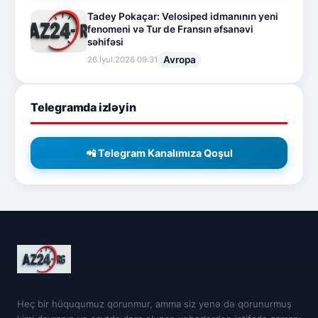
Tadey Pokaçar: Velosiped idmanının yeni
fenomeni və Tur de Fransın əfsanəvi
səhifəsi
Avropa
26.İyul.2026 09:31
Telegramda izləyin
📲 Telegram Kanalımıza Qoşul
Heç bir hüququmuz qorunmur, amma siz yenə də qorunurmuş