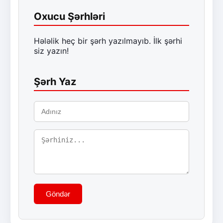
Oxucu Şərhləri
Hələlik heç bir şərh yazılmayıb. İlk şərhi
siz yazın!
Şərh Yaz
Göndər