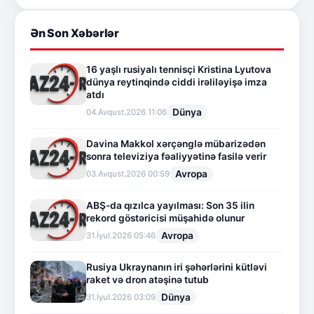
Ən Son Xəbərlər
16 yaşlı rusiyalı tennisçi Kristina Lyutova
dünya reytinqində ciddi irəliləyişə imza
atdı
Dünya
04.Avqust.2026 11:06
Davina Makkol xərçənglə mübarizədən
sonra televiziya fəaliyyətinə fasilə verir
Avropa
03.Avqust.2026 00:59
ABŞ-da qızılca yayılması: Son 35 ilin
rekord göstəricisi müşahidə olunur
Avropa
31.İyul.2026 05:46
Rusiya Ukraynanın iri şəhərlərini kütləvi
raket və dron atəşinə tutub
Dünya
31.İyul.2026 03:09