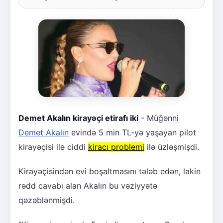
Demet Akalın kirayəçi etirafı iki
- Müğənni
Demet Akalın
evində 5 min TL-yə yaşayan pilot
kirayəçisi ilə ciddi
kiracı problemi
ilə üzləşmişdi.
Kirayəçisindən evi boşaltmasını tələb edən, lakin
rədd cavabı alan Akalın bu vəziyyətə
qəzəblənmişdi.