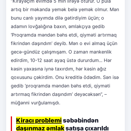
“Kirayəçim evimdə 5 min lirəyə oturur. O pula
artıq bir məkanda yemək belə yemək olmur. Mən
bunu canlı yayımda dilə gətirdiyim üçün; o
adamın lovğalığına baxın, əmlakçıya gedib
‘Proqramda məndən bəhs etdi, qiyməti artırmaq
fikrindən daşındım’ deyib. Mən o evi almaq üçün
gecə-gündüz çalışmışam. O zaman mankenlik
edirdim, 10-12 saat ayaq üstə dururdum... Hər
kəsin yaxasına iynə taxırdım, hər kəsin ağız
qoxusunu çəkirdim. Onu kreditlə ödədim. Sən isə
gedib ‘proqramda məndən bəhs etdi, qiyməti
artırmaq fikrindən daşındım’ deyəcəksən”, –
müğənni vurğulamışdı.
Kiracı problemi
səbəbindən
daşınmaz əmlak
satışa çıxarıldı