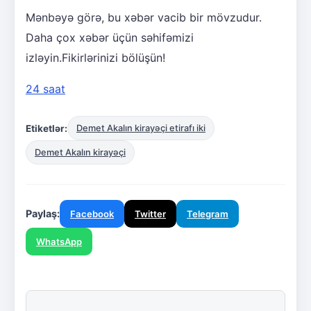
Mənbəyə görə, bu xəbər vacib bir mövzudur.
Daha çox xəbər üçün səhifəmizi
izləyin.Fikirlərinizi bölüşün!
24 saat
Etiketlər:
Demet Akalın kirayəçi etirafı iki
Demet Akalın kirayəçi
Paylaş:
Facebook
Twitter
Telegram
WhatsApp