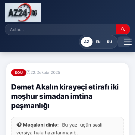
🔍
AZ
EN
RU
22.Dekabr.2025
ŞOU
Demet Akalın kirayəçi etirafı iki
məşhur simadan imtina
peşmanlığı
🎧 Məqaləni dinlə:
Bu yazı üçün səsli
versiya hələ hazırlanmayıb.