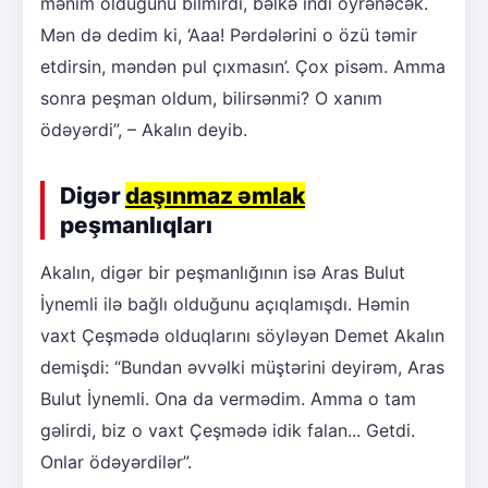
mənim olduğunu bilmirdi, bəlkə indi öyrənəcək.
Mən də dedim ki, ‘Aaa! Pərdələrini o özü təmir
etdirsin, məndən pul çıxmasın’. Çox pisəm. Amma
sonra peşman oldum, bilirsənmi? O xanım
ödəyərdi”, – Akalın deyib.
Digər
daşınmaz əmlak
peşmanlıqları
Akalın, digər bir peşmanlığının isə Aras Bulut
İynemli ilə bağlı olduğunu açıqlamışdı. Həmin
vaxt Çeşmədə olduqlarını söyləyən Demet Akalın
demişdi: “Bundan əvvəlki müştərini deyirəm, Aras
Bulut İynemli. Ona da vermədim. Amma o tam
gəlirdi, biz o vaxt Çeşmədə idik falan... Getdi.
Onlar ödəyərdilər”.