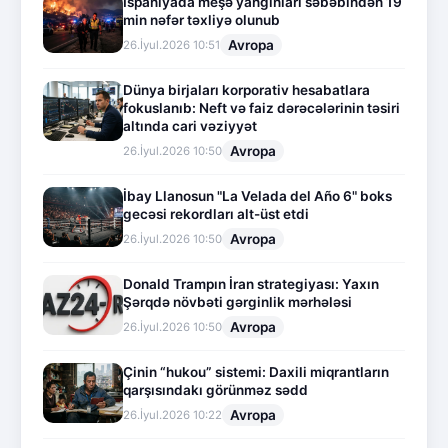
İspaniyada meşə yanğınları səbəbindən 19
min nəfər təxliyə olunub
Avropa
26.İyul.2026 10:51
Dünya birjaları korporativ hesabatlara
fokuslanıb: Neft və faiz dərəcələrinin təsiri
altında cari vəziyyət
Avropa
26.İyul.2026 10:50
İbay Llanosun "La Velada del Año 6" boks
gecəsi rekordları alt-üst etdi
Avropa
26.İyul.2026 10:50
Donald Trampın İran strategiyası: Yaxın
Şərqdə növbəti gərginlik mərhələsi
Avropa
26.İyul.2026 10:50
Çinin “hukou” sistemi: Daxili miqrantların
qarşısındakı görünməz sədd
Avropa
26.İyul.2026 10:22