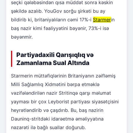
seçki qələbəsindən qısa müddət sonra kəskin
şəkildə azalıb. YouGov sorğu şirkəti bu ay
bildirib ki, britaniyalıların cəmi 17%-i
Starmer
in
baş nazir kimi fəaliyyətini bəyənir, 73%-i isə
bəyənmir.
Partiyadaxili Qarışıqlıq və
Zamanlama Sual Altında
Starmerin müttəfiqlərinin Britaniyanın zəifləmiş
Milli Sağlamlıq Xidmətini bərpa etməklə
vəzifələndirilən nazir Stritinqə qarşı məlumat
yayması bir çox Leyborist partiyası siyasətçisini
heyrətləndirib və çaşdırıb. Bu, baş nazirin
Dauninq-stritdəki idarəetmə əməliyyatına
nəzarəti ilə bağlı suallar doğurub.