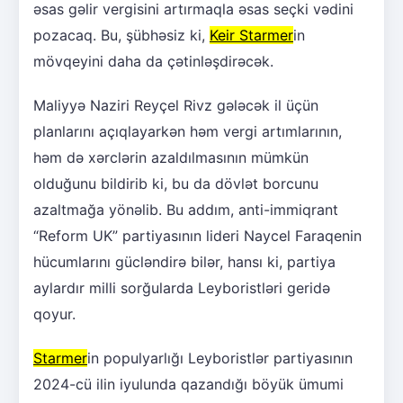
əsas gəlir vergisini artırmaqla əsas seçki vədini
pozacaq. Bu, şübhəsiz ki,
Keir Starmer
in
mövqeyini daha da çətinləşdirəcək.
Maliyyə Naziri Reyçel Rivz gələcək il üçün
planlarını açıqlayarkən həm vergi artımlarının,
həm də xərclərin azaldılmasının mümkün
olduğunu bildirib ki, bu da dövlət borcunu
azaltmağa yönəlib. Bu addım, anti-immiqrant
“Reform UK” partiyasının lideri Naycel Faraqenin
hücumlarını gücləndirə bilər, hansı ki, partiya
aylardır milli sorğularda Leyboristləri geridə
qoyur.
Starmer
in populyarlığı Leyboristlər partiyasının
2024-cü ilin iyulunda qazandığı böyük ümumi