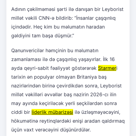
Adının çəkilməməsi şərti ilə danışan bir Leyborist
millət vəkili CNN-ə bildirib: “İnsanlar çaşqınlıq
içindədir. Heç kim bu məlumatın haradan
gəldiyini tam başa düşmür.”
Qanunvericilər həmçinin bu məlumatın
zamanlaması ilə də çaşqınlıq yaşayırlar. İlk 16
ayda qeyri-sabit fəaliyyət göstərərək
Starmer
i
tarixin ən populyar olmayan Britaniya baş
nazirlərindən birinə çevirdikdən sonra, Leyborist
millət vəkilləri əvvəllər baş nazirin 2026-cı ilin
may ayında keçiriləcək yerli seçkilərdən sonra
ciddi bir
liderlik mübarizəsi
ilə üzləşməyəcəyini,
hökumətinə reytinqlərdəki enişi aradan qaldırmaq
üçün vaxt verəcəyini düşünürdülər.