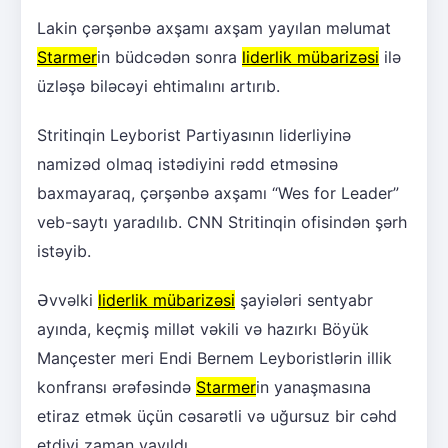
Lakin çərşənbə axşamı axşam yayılan məlumat
Starmer
in büdcədən sonra
liderlik mübarizəsi
ilə
üzləşə biləcəyi ehtimalını artırıb.
Stritinqin Leyborist Partiyasının liderliyinə
namizəd olmaq istədiyini rədd etməsinə
baxmayaraq, çərşənbə axşamı “Wes for Leader”
veb-saytı yaradılıb. CNN Stritinqin ofisindən şərh
istəyib.
Əvvəlki
liderlik mübarizəsi
şayiələri sentyabr
ayında, keçmiş millət vəkili və hazırkı Böyük
Mançester meri Endi Bernem Leyboristlərin illik
konfransı ərəfəsində
Starmer
in yanaşmasına
etiraz etmək üçün cəsarətli və uğursuz bir cəhd
etdiyi zaman yayıldı.