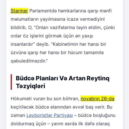
Starmer
Parlamentdə həmkarlarına qarşı mənfi
məlumatların yayılmasına icazə vermədiyini
bildirib. O, “Onları vəzifələrinə təyin etdim, çünki
onlar öz işlərini görmək üçün ən yaxşı
insanlardır” deyib. “Kabinetimin hər hansı bir
üzvünə qarşı hər hansı bir hücum tamamilə
qəbuledilməzdir.”
Büdcə Planları Və Artan Reytinq
Təzyiqləri
Hökuməti vuran bu son böhran,
noyabrın 26-da
keçiriləcək büdcə elanından əvvəl baş verir. Bu
zaman
Leyboristlər Partiyası
– büdcə boşluğunu
doldurmaq üçün – yarım əsrdə ilk dəfə olaraq