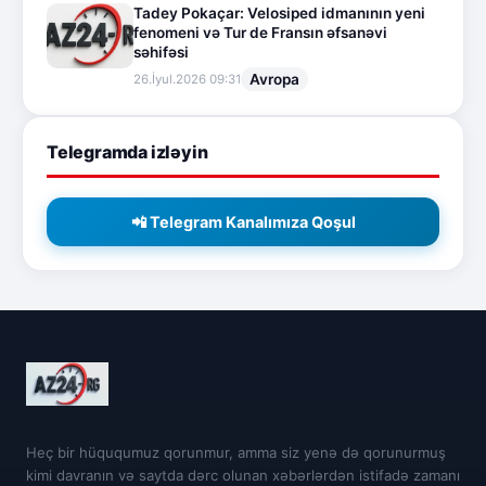
Tadey Pokaçar: Velosiped idmanının yeni
fenomeni və Tur de Fransın əfsanəvi
səhifəsi
Avropa
26.İyul.2026 09:31
Telegramda izləyin
📲 Telegram Kanalımıza Qoşul
Heç bir hüququmuz qorunmur, amma siz yenə də qorunurmuş
kimi davranın və saytda dərc olunan xəbərlərdən istifadə zamanı