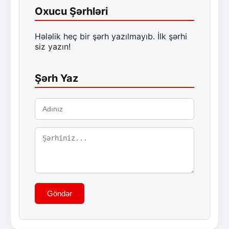
Oxucu Şərhləri
Hələlik heç bir şərh yazılmayıb. İlk şərhi
siz yazın!
Şərh Yaz
Göndər