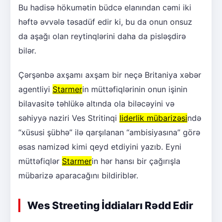
Bu hadisə hökumətin büdcə elanından cəmi iki
həftə əvvələ təsadüf edir ki, bu da onun onsuz
da aşağı olan reytinqlərini daha da pisləşdirə
bilər.
Çərşənbə axşamı axşam bir neçə Britaniya xəbər
agentliyi
Starmer
in müttəfiqlərinin onun işinin
bilavasitə təhlükə altında ola biləcəyini və
səhiyyə naziri Ves Stritinqi
liderlik mübarizəsi
ndə
“xüsusi şübhə” ilə qarşılanan “ambisiyasına” görə
əsas namizəd kimi qeyd etdiyini yazıb. Eyni
müttəfiqlər
Starmer
in hər hansı bir çağırışla
mübarizə aparacağını bildiriblər.
Wes Streeting İddiaları Rədd Edir