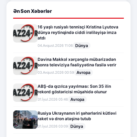
Ən Son Xəbərlər
16 yaşlı rusiyalı tennisçi Kristina Lyutova
dünya reytinqində ciddi irəliləyişə imza
atdı
Dünya
04.Avqust.2026 11:06
Davina Makkol xərçənglə mübarizədən
sonra televiziya fəaliyyətinə fasilə verir
Avropa
03.Avqust.2026 00:59
ABŞ-da qızılca yayılması: Son 35 ilin
rekord göstəricisi müşahidə olunur
Avropa
31.İyul.2026 05:46
Rusiya Ukraynanın iri şəhərlərini kütləvi
raket və dron atəşinə tutub
Dünya
31.İyul.2026 03:09