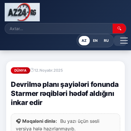
🔍
AZ
EN
RU
12.Noyabr.2025
DÜNYA
Devrilmə planı şayiələri fonunda
Starmer rəqibləri hədəf aldığını
inkar edir
🎧 Məqaləni dinlə:
Bu yazı üçün səsli
versiya hələ hazırlanmayıb.