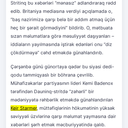
Stritinq bu xəbərləri “mənasız” adlandıraraq rədd
edib. Britaniya mediasına verdiyi açıqlamada o,
“baş nazirimizə qarşı belə bir addım atmaq üçün
heç bir şərait görmədiyini” bildirib. O, mətbuata
sızan məlumatlara görə məsuliyyət daşıyanları –
iddiaların yayılmasında iştirak edənləri onu “diz
çökdürməyə” cəhd etməkdə günahlandırıb.
Çərşənbə günü günortaya qədər bu siyasi dedi-
qodu tammiqyaslı bir böhrana çevrilib.
Mühafizəkarlar partiyasının lideri Kemi Badenox
tərəfindən Dauninq-stritdə “zəhərli” bir
mədəniyyətə rəhbərlik etməkdə günahlandırılan
Keir Starmer
, müttəfiqlərinin hökumətinin yüksək
səviyyəli üzvlərinə qarşı məlumat yaymasına dair
xəbərləri şərh etmək məcburiyyətində qalıb.