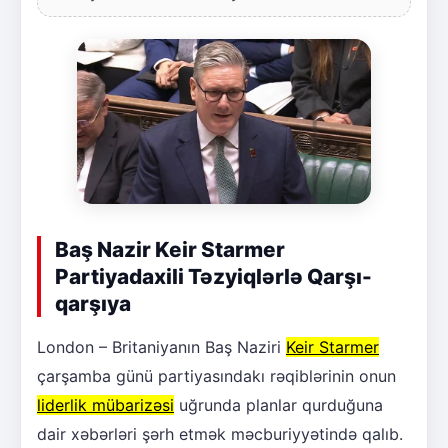
Baş Nazir Keir Starmer
Partiyadaxili Təzyiqlərlə Qarşı-
qarşıya
London – Britaniyanın Baş Naziri
Keir Starmer
çarşamba günü partiyasındakı rəqiblərinin onun
liderlik mübarizəsi
uğrunda planlar qurduğuna
dair xəbərləri şərh etmək məcburiyyətində qalıb.