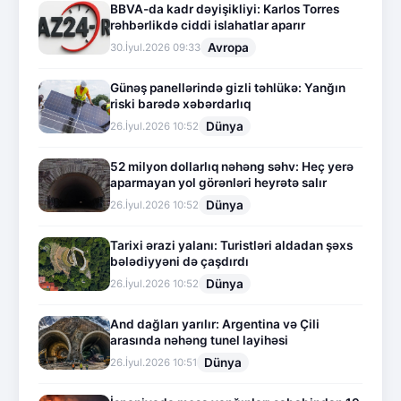
BBVA-da kadr dəyişikliyi: Karlos Torres
rəhbərlikdə ciddi islahatlar aparır
Avropa
30.İyul.2026 09:33
Günəş panellərində gizli təhlükə: Yanğın
riski barədə xəbərdarlıq
Dünya
26.İyul.2026 10:52
52 milyon dollarlıq nəhəng səhv: Heç yerə
aparmayan yol görənləri heyrətə salır
Dünya
26.İyul.2026 10:52
Tarixi ərazi yalanı: Turistləri aldadan şəxs
bələdiyyəni də çaşdırdı
Dünya
26.İyul.2026 10:52
And dağları yarılır: Argentina və Çili
arasında nəhəng tunel layihəsi
Dünya
26.İyul.2026 10:51