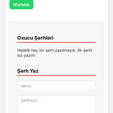
WhatsApp
Oxucu Şərhləri
Hələlik heç bir şərh yazılmayıb. İlk şərhi
siz yazın!
Şərh Yaz