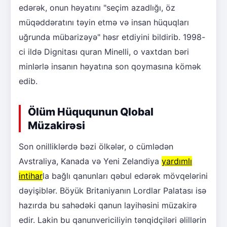
edərək, onun həyatını "seçim azadlığı, öz
müqəddəratını təyin etmə və insan hüquqları
uğrunda mübarizəyə" həsr etdiyini bildirib. 1998-
ci ildə Dignitası quran Minelli, o vaxtdan bəri
minlərlə insanın həyatına son qoymasına kömək
edib.
Ölüm Hüququnun Qlobal
Müzakirəsi
Son onilliklərdə bəzi ölkələr, o cümlədən
Avstraliya, Kanada və Yeni Zelandiya
yardımlı
intihar
la bağlı qanunları qəbul edərək mövqelərini
dəyişiblər. Böyük Britaniyanın Lordlar Palatası isə
hazırda bu sahədəki qanun layihəsini müzakirə
edir. Lakin bu qanunvericiliyin tənqidçiləri əlillərin