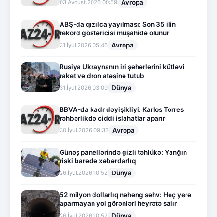
Avropa
03.Avqust.2026 00:59
ABŞ-da qızılca yayılması: Son 35 ilin
rekord göstəricisi müşahidə olunur
Avropa
31.İyul.2026 05:46
Rusiya Ukraynanın iri şəhərlərini kütləvi
raket və dron atəşinə tutub
Dünya
31.İyul.2026 03:09
BBVA-da kadr dəyişikliyi: Karlos Torres
rəhbərlikdə ciddi islahatlar aparır
Avropa
30.İyul.2026 09:33
Günəş panellərində gizli təhlükə: Yanğın
riski barədə xəbərdarlıq
Dünya
26.İyul.2026 10:52
52 milyon dollarlıq nəhəng səhv: Heç yerə
aparmayan yol görənləri heyrətə salır
Dünya
26.İyul.2026 10:52