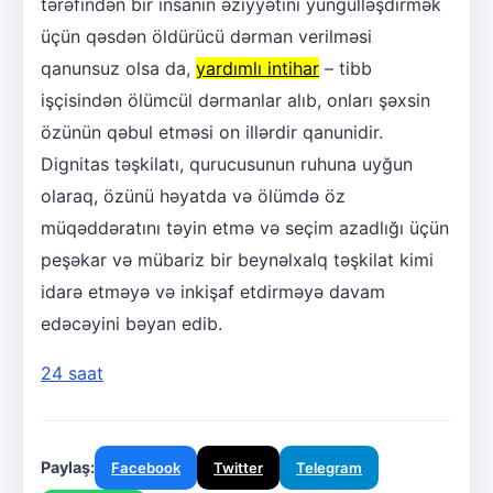
tərəfindən bir insanın əziyyətini yüngülləşdirmək
üçün qəsdən öldürücü dərman verilməsi
qanunsuz olsa da,
yardımlı intihar
– tibb
işçisindən ölümcül dərmanlar alıb, onları şəxsin
özünün qəbul etməsi on illərdir qanunidir.
Dignitas təşkilatı, qurucusunun ruhuna uyğun
olaraq, özünü həyatda və ölümdə öz
müqəddəratını təyin etmə və seçim azadlığı üçün
peşəkar və mübariz bir beynəlxalq təşkilat kimi
idarə etməyə və inkişaf etdirməyə davam
edəcəyini bəyan edib.
24 saat
Paylaş:
Facebook
Twitter
Telegram