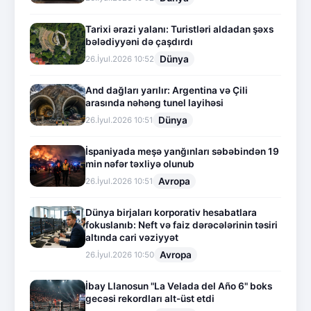
Tarixi ərazi yalanı: Turistləri aldadan şəxs
bələdiyyəni də çaşdırdı
Dünya
26.İyul.2026 10:52
And dağları yarılır: Argentina və Çili
arasında nəhəng tunel layihəsi
Dünya
26.İyul.2026 10:51
İspaniyada meşə yanğınları səbəbindən 19
min nəfər təxliyə olunub
Avropa
26.İyul.2026 10:51
Dünya birjaları korporativ hesabatlara
fokuslanıb: Neft və faiz dərəcələrinin təsiri
altında cari vəziyyət
Avropa
26.İyul.2026 10:50
İbay Llanosun "La Velada del Año 6" boks
gecəsi rekordları alt-üst etdi