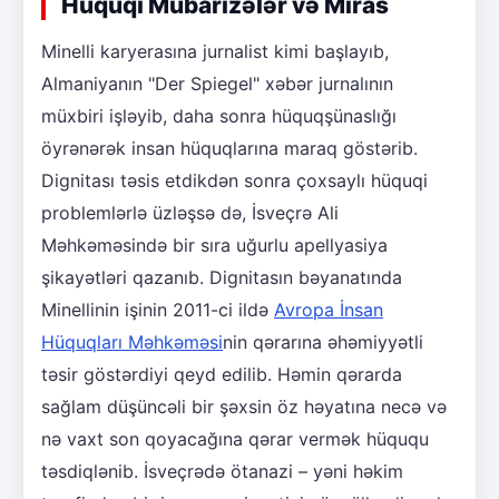
Hüquqi Mübarizələr və Miras
Minelli karyerasına jurnalist kimi başlayıb,
Almaniyanın "Der Spiegel" xəbər jurnalının
müxbiri işləyib, daha sonra hüquqşünaslığı
öyrənərək insan hüquqlarına maraq göstərib.
Dignitası təsis etdikdən sonra çoxsaylı hüquqi
problemlərlə üzləşsə də, İsveçrə Ali
Məhkəməsində bir sıra uğurlu apellyasiya
şikayətləri qazanıb. Dignitasın bəyanatında
Minellinin işinin 2011-ci ildə
Avropa İnsan
Hüquqları Məhkəməsi
nin qərarına əhəmiyyətli
təsir göstərdiyi qeyd edilib. Həmin qərarda
sağlam düşüncəli bir şəxsin öz həyatına necə və
nə vaxt son qoyacağına qərar vermək hüququ
təsdiqlənib. İsveçrədə ötanazi – yəni həkim