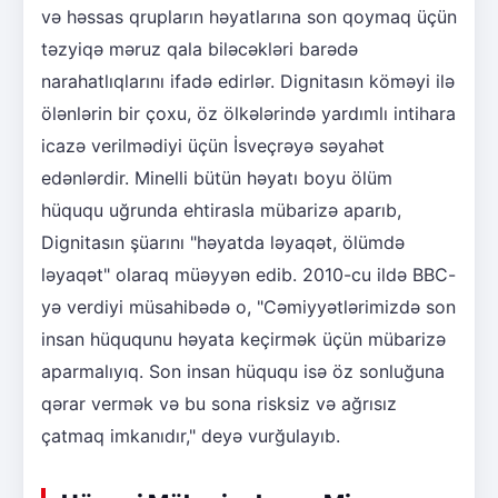
və həssas qrupların həyatlarına son qoymaq üçün
təzyiqə məruz qala biləcəkləri barədə
narahatlıqlarını ifadə edirlər. Dignitasın köməyi ilə
ölənlərin bir çoxu, öz ölkələrində yardımlı intihara
icazə verilmədiyi üçün İsveçrəyə səyahət
edənlərdir. Minelli bütün həyatı boyu ölüm
hüququ uğrunda ehtirasla mübarizə aparıb,
Dignitasın şüarını "həyatda ləyaqət, ölümdə
ləyaqət" olaraq müəyyən edib. 2010-cu ildə BBC-
yə verdiyi müsahibədə o, "Cəmiyyətlərimizdə son
insan hüququnu həyata keçirmək üçün mübarizə
aparmalıyıq. Son insan hüququ isə öz sonluğuna
qərar vermək və bu sona risksiz və ağrısız
çatmaq imkanıdır," deyə vurğulayıb.