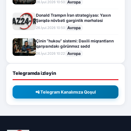
Avropa
26.İyul.2026 10:50
Donald Trampın İran strategiyası: Yaxın
Şərqdə növbəti gərginlik mərhələsi
Avropa
26.İyul.2026 10:50
Çinin “hukou” sistemi: Daxili miqrantların
qarşısındakı görünməz sədd
Avropa
26.İyul.2026 10:22
Telegramda izləyin
📲 Telegram Kanalımıza Qoşul