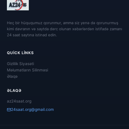
Heç bir hüququmuz qorunmur, amma siz yenə də qorunurmuş
kimi davranın və saytda dərc olunan xəbərlərdən istifadə zamanı
24 saat saytına istinad edin.
QUICK LINKS
Gizlilik Siyasəti
Məlumatların Silinməsi
Əlaqə
ƏLAQƏ
az24saat.org
24saat.org@gmail.com