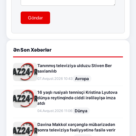
Göndər
Ən Son Xəbərlər
Tanınmış televiziya ulduzu Stiven Ber
saxlanılıb
Avropa
07.Avqust.2026 10:43
16 yaşlı rusiyalı tennisçi Kristina Lyutova
dünya reytinqində ciddi irəliləyişə imza
atdı
Dünya
04.Avqust.2026 11:06
Davina Makkol xərçənglə mübarizədən
sonra televiziya fəaliyyətinə fasilə verir