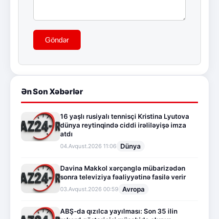
Göndər
Ən Son Xəbərlər
16 yaşlı rusiyalı tennisçi Kristina Lyutova
dünya reytinqində ciddi irəliləyişə imza
atdı
Dünya
04.Avqust.2026 11:06
Davina Makkol xərçənglə mübarizədən
sonra televiziya fəaliyyətinə fasilə verir
Avropa
03.Avqust.2026 00:59
ABŞ-da qızılca yayılması: Son 35 ilin