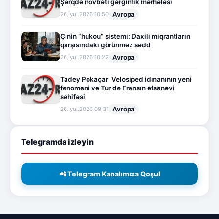
Şərqdə növbəti gərginlik mərhələsi
Avropa
26.İyul.2026 10:50
Çinin “hukou” sistemi: Daxili miqrantların
qarşısındakı görünməz sədd
Avropa
26.İyul.2026 10:22
Tadey Pokaçar: Velosiped idmanının yeni
fenomeni və Tur de Fransın əfsanəvi
səhifəsi
Avropa
26.İyul.2026 09:31
Telegramda izləyin
📲 Telegram Kanalımıza Qoşul