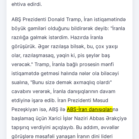
ehtiva edirdi.
ABŞ Prezidenti Donald Tramp, İran istiqamətində
böyük gəmiləri olduğunu bildirərək deyib: "İranla
razılığa gəlmək istərdim. Hazırda İranla
görüşürük. Əgər razılaşa bilsək, bu, çox yaxşı
olar, razılaşmasaq, yəqin ki, pis şeylər baş
verəcək." Tramp, İranla bağlı prosesin mənfi
istiqamətdə getməsi halında nələr ola biləcəyi
sualına, "Bunu sizə demək axmaqlıq olardı"
cavabını verərək, İranla danışıqlarının davam
etdiyinə işarə edib. İran Prezidenti Məsud
Pezeşkiyan isə, ABŞ ilə
ABŞ-İran danışıqları
na
başlamaq üçün Xarici İşlər Naziri Abbas Ərakçiyə
tapşırıq verdiyini açıqlayıb. Bu addım, əvvəllər
görüşlərə məsafəli yanaşan İranın dini lideri