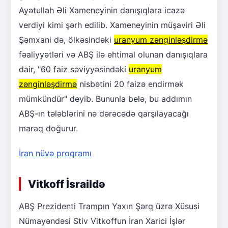
Ayətullah Əli Xameneyinin danışıqlara icazə
verdiyi kimi şərh edilib. Xameneyinin müşaviri Əli
Şəmxani də, ölkəsindəki
uranyum zənginləşdirmə
fəaliyyətləri və ABŞ ilə ehtimal olunan danışıqlara
dair, "60 faiz səviyyəsindəki
uranyum
zənginləşdirmə
nisbətini 20 faizə endirmək
mümkündür" deyib. Bununla belə, bu addımın
ABŞ-ın tələblərini nə dərəcədə qarşılayacağı
maraq doğurur.
İran nüvə proqramı
Vitkoff İsraildə
ABŞ Prezidenti Trampın Yaxın Şərq üzrə Xüsusi
Nümayəndəsi Stiv Vitkoffun İran Xarici İşlər