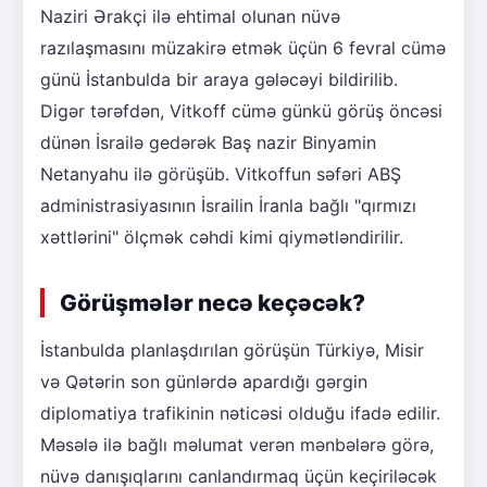
Naziri Ərakçi ilə ehtimal olunan nüvə
razılaşmasını müzakirə etmək üçün 6 fevral cümə
günü İstanbulda bir araya gələcəyi bildirilib.
Digər tərəfdən, Vitkoff cümə günkü görüş öncəsi
dünən İsrailə gedərək Baş nazir Binyamin
Netanyahu ilə görüşüb. Vitkoffun səfəri ABŞ
administrasiyasının İsrailin İranla bağlı "qırmızı
xəttlərini" ölçmək cəhdi kimi qiymətləndirilir.
Görüşmələr necə keçəcək?
İstanbulda planlaşdırılan görüşün Türkiyə, Misir
və Qətərin son günlərdə apardığı gərgin
diplomatiya trafikinin nəticəsi olduğu ifadə edilir.
Məsələ ilə bağlı məlumat verən mənbələrə görə,
nüvə danışıqlarını canlandırmaq üçün keçiriləcək