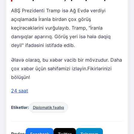
ABŞ Prezidenti Tramp isə Ağ Evdə verdiyi
açıqlamada İranla birdən çox görüş
keçirəcəklərini vurğulayıb. Tramp, "İranla
danışıqlar aparırıq. Görüş yeri isə hələ dəqiq
deyil" ifadəsini istifadə edib.
Əlavə olaraq, bu xəbər vacib bir mövzudur. Daha
çox xəbər üçün səhifəmizi izləyin.Fikirlərinizi
bölüşün!
24 saat
Etiketlər:
Diplomatik fəallıq
Paylaş:
Facebook
Twitter
Telegram