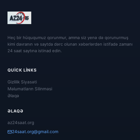
Heç bir hüququmuz qorunmur, amma siz yenə də qorunurmuş
kimi davranın və saytda dərc olunan xəbərlərdən istifadə zamanı
24 saat saytına istinad edin.
QUICK LINKS
Gizlilik Siyasəti
Məlumatların Silinməsi
Əlaqə
ƏLAQƏ
az24saat.org
24saat.org@gmail.com