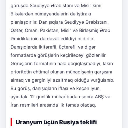
görüşdə Səudiyyə Ərəbistanı və Misir kimi
ölkələrdən nümayəndələrin də iştirakı
planlaşdırılır. Danışıqlara Səudiyyə Ərəbistanı,
Qətər, Oman, Pakistan, Misir və Birləşmiş Ərəb
Əmirliklərinin də dəvət edildiyi bildirilir.
Danışıqlarda ikitərəfli, üçtərəfli və digər
formatlarda görüşlərin keçiriləcəyi gözlənilir.
Görüşlərin formatının hələ dəqiqləşmədiyi, lakin
prioritetin ehtimal olunan münaqişənin qarşısını
almaq və gərginliyi azaltmaq olduğu vurğulanıb.
Bu görüş, danışıqların iflası və keçən iyun
ayındakı 12 günlük müharibədən sonra ABŞ və
İran rəsmiləri arasında ilk təmas olacaq.
Uranyum üçün Rusiya təklifi