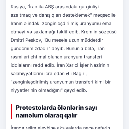
Rusiya, "İran ilə ABŞ arasındakı gərginliyi
azaltmaq və danışıqları dəstəkləmək" məqsədilə
İranın əlindəki zənginləşdirilmiş uranyumu emal
etməyi və saxlamağı təklif edib. Kremlin sözçüsü
Dmitri Peskov, "Bu məsələ uzun müddətdir
gündəmimizdədir" deyib. Bununla belə, İran
rəsmiləri ehtimal olunan uranyum transferi
iddialarını rədd edib. İran Xarici İşlər Nazirinin
səlahiyyətlərini icra edən Əli Bağıri,
"zənginləşdirilmiş uranyumun transferi kimi bir
niyyətlərinin olmadığını" qeyd edib.
Protestolarda ölənlərin sayı
naməlum olaraq qalır
İranda rejim əleyhinə aksiyalarda neçə nəfərin