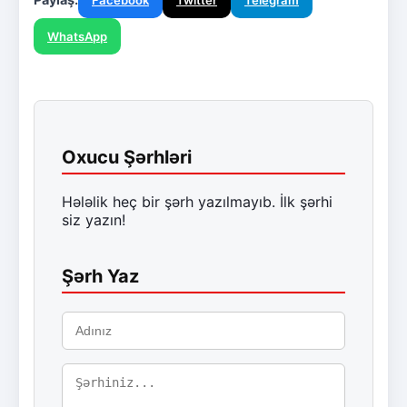
WhatsApp
Oxucu Şərhləri
Hələlik heç bir şərh yazılmayıb. İlk şərhi
siz yazın!
Şərh Yaz