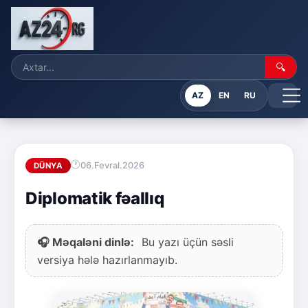
🔍
AZ
EN
RU
06.Fevral.2026
DÜNYA
Diplomatik fəallıq
🎧 Məqaləni dinlə:
Bu yazı üçün səsli
versiya hələ hazırlanmayıb.