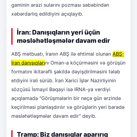
gəminin ərazi sularını pozması səbəbindən
xəbərdarlıq edildiyini açıqlayıb.
İran: Danışıqların yeri üçün
məsləhətləşmələr davam edir
ABŞ mətbuatı, İranın ABŞ ilə ehtimal olunan
ABŞ-
İran danışıqları
nı Oman-a köçürməsini və görüşün
formatını ikitərəfli şəkildə dəyişdirilməsini tələb
etdiyini irəli sürüb. İran Xarici İşlər Nazirliyinin
sözçüsü İsmayıl Bəqayi isə IRNA-ya verdiyi
açıqlamada "Görüşmələrin bir neçə gün ərzində
keçirilməsi planlaşdırılır və görüşlərin yeri barədə
məsləhətləşmələr davam edir" deyib.
Tramp: Biz danışıqlar aparırıq