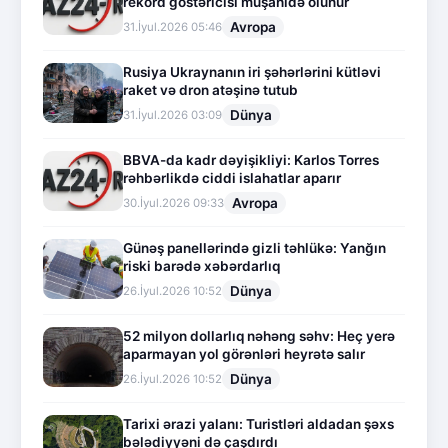
rekord göstəricisi müşahidə olunur
Avropa
31.İyul.2026 05:46
Rusiya Ukraynanın iri şəhərlərini kütləvi
raket və dron atəşinə tutub
Dünya
31.İyul.2026 03:09
BBVA-da kadr dəyişikliyi: Karlos Torres
rəhbərlikdə ciddi islahatlar aparır
Avropa
30.İyul.2026 09:33
Günəş panellərində gizli təhlükə: Yanğın
riski barədə xəbərdarlıq
Dünya
26.İyul.2026 10:52
52 milyon dollarlıq nəhəng səhv: Heç yerə
aparmayan yol görənləri heyrətə salır
Dünya
26.İyul.2026 10:52
Tarixi ərazi yalanı: Turistləri aldadan şəxs
bələdiyyəni də çaşdırdı