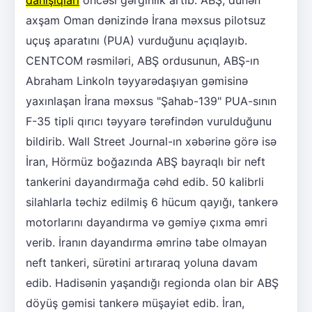
axşam Oman dənizində İrana məxsus pilotsuz
uçuş aparatını (PUA) vurduğunu açıqlayıb.
CENTCOM rəsmiləri, ABŞ ordusunun, ABŞ-ın
Abraham Linkoln təyyarədaşıyan gəmisinə
yaxınlaşan İrana məxsus "Şahab-139" PUA-sının
F-35 tipli qırıcı təyyarə tərəfindən vurulduğunu
bildirib. Wall Street Journal-ın xəbərinə görə isə
İran, Hörmüz boğazında ABŞ bayraqlı bir neft
tankerini dayandırmağa cəhd edib. 50 kalibrli
silahlarla təchiz edilmiş 6 hücum qayığı, tankerə
motorlarını dayandırma və gəmiyə çıxma əmri
verib. İranın dayandırma əmrinə tabe olmayan
neft tankeri, sürətini artıraraq yoluna davam
edib. Hadisənin yaşandığı regionda olan bir ABŞ
döyüş gəmisi tankerə müşayiət edib. İran,