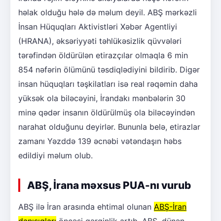
həlak olduğu hələ də məlum deyil. ABŞ mərkəzli
İnsan Hüquqları Aktivistləri Xəbər Agentliyi
(HRANA), əksəriyyəti təhlükəsizlik qüvvələri
tərəfindən öldürülən etirazçılar olmaqla 6 min
854 nəfərin ölümünü təsdiqlədiyini bildirib. Digər
insan hüquqları təşkilatları isə real rəqəmin daha
yüksək ola biləcəyini, İrandakı mənbələrin 30
minə qədər insanın öldürülmüş ola biləcəyindən
narahat olduğunu deyirlər. Bununla belə, etirazlar
zamanı Yəzddə 139 əcnəbi vətəndaşın həbs
edildiyi məlum olub.
ABŞ, İrana məxsus PUA-nı vurub
ABŞ ilə İran arasında ehtimal olunan
ABŞ-İran
danışıqları
öncəsi gərginlik artıb. ABŞ, dünən