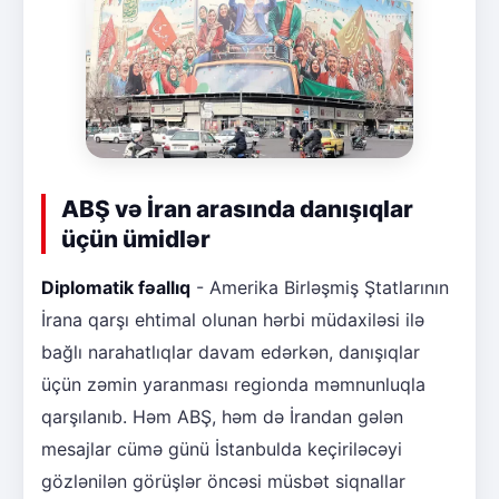
ABŞ və İran arasında danışıqlar
üçün ümidlər
Diplomatik fəallıq
- Amerika Birləşmiş Ştatlarının
İrana qarşı ehtimal olunan hərbi müdaxiləsi ilə
bağlı narahatlıqlar davam edərkən, danışıqlar
üçün zəmin yaranması regionda məmnunluqla
qarşılanıb. Həm ABŞ, həm də İrandan gələn
mesajlar cümə günü İstanbulda keçiriləcəyi
gözlənilən görüşlər öncəsi müsbət siqnallar