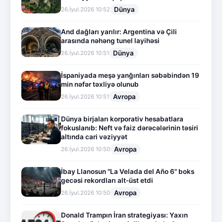
Dünya
26.İyul.2026 10:52
And dağları yarılır: Argentina və Çili
arasında nəhəng tunel layihəsi
Dünya
26.İyul.2026 10:51
İspaniyada meşə yanğınları səbəbindən 19
min nəfər təxliyə olunub
Avropa
26.İyul.2026 10:51
Dünya birjaları korporativ hesabatlara
fokuslanıb: Neft və faiz dərəcələrinin təsiri
altında cari vəziyyət
Avropa
26.İyul.2026 10:50
İbay Llanosun "La Velada del Año 6" boks
gecəsi rekordları alt-üst etdi
Avropa
26.İyul.2026 10:50
Donald Trampın İran strategiyası: Yaxın