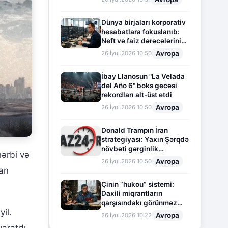
Dünya birjaları korporativ
hesabatlara fokuslanıb:
Neft və faiz dərəcələrinin
təsiri altında cari vəziyyət
Avropa
26.İyul.2026 10:50
İbay Llanosun "La Velada
del Año 6" boks gecəsi
rekordları alt-üst etdi
Avropa
26.İyul.2026 10:50
Donald Trampın İran
strategiyası: Yaxın Şərqdə
növbəti gərginlik
ərbi və
mərhələsi
Avropa
26.İyul.2026 10:50
man
Çinin “hukou” sistemi:
Daxili miqrantların
qarşısındakı görünməz
il.
sədd
Avropa
26.İyul.2026 10:22