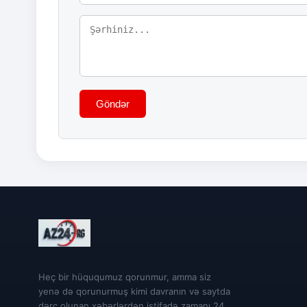
Göndər
Heç bir hüququmuz qorunmur, amma siz
yenə də qorunurmuş kimi davranın və saytda
dərc olunan xəbərlərdən istifadə zamanı 24