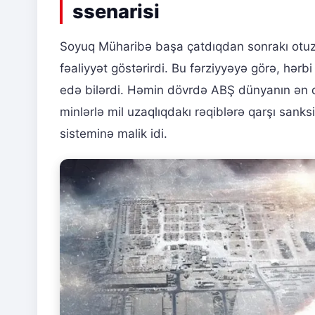
ssenarisi
Soyuq Müharibə başa çatdıqdan sonrakı otuz i
fəaliyyət göstərirdi. Bu fərziyyəyə görə, hə
edə bilərdi. Həmin dövrdə ABŞ dünyanın ən qab
minlərlə mil uzaqlıqdakı rəqiblərə qarşı sanksiy
sisteminə malik idi.