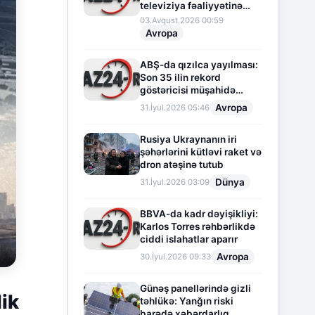
televiziya fəaliyyətinə
fasilə verir
03.Avqust.2026 00:59
Avropa
ABŞ-da qızılca yayılması:
Son 35 ilin rekord
göstəricisi müşahidə
olunur
Avropa
31.İyul.2026 05:46
Rusiya Ukraynanın iri
şəhərlərini kütləvi raket və
dron atəşinə tutub
Dünya
31.İyul.2026 03:09
BBVA-da kadr dəyişikliyi:
Karlos Torres rəhbərlikdə
ciddi islahatlar aparır
Avropa
30.İyul.2026 09:33
Günəş panellərində gizli
ik
təhlükə: Yanğın riski
barədə xəbərdarlıq