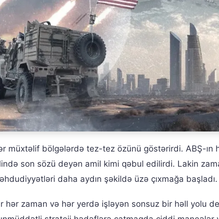
müxtəlif bölgələrdə tez-tez özünü göstərirdi. ABŞ-ın h
həllində son sözü deyən amil kimi qəbul edilirdi. Lakin za
əhdudiyyətləri daha aydın şəkildə üzə çıxmağa başladı.
ar hər zaman və hər yerdə işləyən sonsuz bir həll yolu dey