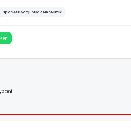
Diplomatik yorğunluq qələbəsizlik
sApp
yazın!