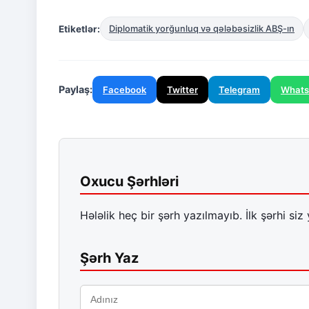
Etiketlər:
Diplomatik yorğunluq və qələbəsizlik ABŞ-ın
Paylaş:
Facebook
Twitter
Telegram
What
Oxucu Şərhləri
Hələlik heç bir şərh yazılmayıb. İlk şərhi siz 
Şərh Yaz