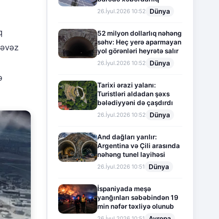
Dünya
26.İyul.2026 10:52
q
52 milyon dollarlıq nəhəng
səhv: Heç yerə aparmayan
 əvəz
yol görənləri heyrətə salır
Dünya
26.İyul.2026 10:52
ə
Tarixi ərazi yalanı:
Turistləri aldadan şəxs
bələdiyyəni də çaşdırdı
Dünya
26.İyul.2026 10:52
And dağları yarılır:
Argentina və Çili arasında
nəhəng tunel layihəsi
Dünya
26.İyul.2026 10:51
İspaniyada meşə
yanğınları səbəbindən 19
min nəfər təxliyə olunub
Avropa
26.İyul.2026 10:51