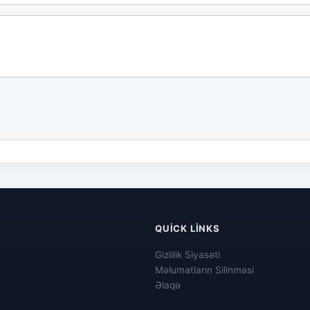
QUICK LINKS
Gizlilik Siyasəti
Məlumatların Silinməsi
Əlaqə