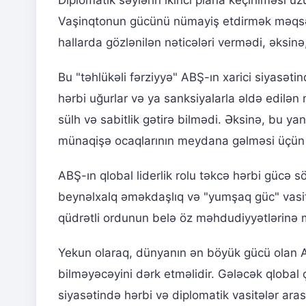
Diplomatik səylərin ikinci plana keçirilməsi 
Vaşinqtonun gücünü nümayiş etdirmək məqsədil
hallarda gözlənilən nəticələri vermədi, əksinə
Bu "təhlükəli fərziyyə" ABŞ-ın xarici siyasə
hərbi uğurlar və ya sanksiyalarla əldə edilən 
sülh və sabitlik gətirə bilmədi. Əksinə, bu ya
münaqişə ocaqlarının meydana gəlməsi üçün m
ABŞ-ın qlobal liderlik rolu təkcə hərbi gücə 
beynəlxalq əməkdaşlıq və "yumşaq güc" vasitə
qüdrətli ordunun belə öz məhdudiyyətlərinə m
Yekun olaraq, dünyanın ən böyük gücü olan AB
bilməyəcəyini dərk etməlidir. Gələcək qlobal 
siyasətində hərbi və diplomatik vasitələr ara