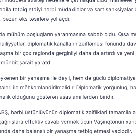
uzunmüddətli strateji hədəflərə çatmaqda ciddi maneələr 
ə tətbiq etdiyi hərbi müdaxilələr və sərt sanksiyalar b
, bəzən əks təsirlərə yol açdı.
tində mühüm boşluqların yaranmasına səbəb oldu. Qısa m
nailiyyətlər, diplomatik kanalların zəifləməsi fonunda da
naşma bir çox regionda gərginliyi daha da artırdı və yeni
ünbit şərait yaratdı.
söykənən bir yanaşma ilə deyil, həm də güclü diplomatiya
ləri ilə möhkəmləndirilməlidir. Diplomatik yorğunluq, hə
alik olduğunu göstərən əsas amillərdən biridir.
Ş, hərbi üstünlüyünün diplomatik zəiflikləri tamamilə 
çağırışlara effektiv cavab vermək üçün Vaşinqtonun xaric
sında daha balanslı bir yanaşma tətbiq etməsi vacibdir.