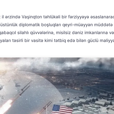
l ərzində Vaşinqton təhlükəli bir fərziyyəyə əsaslanara
rbi üstünlük diplomatik boşluqları qeyri-müəyyən müddətə
aqcıl silahlı qüvvələrinə, misilsiz dəniz imkanlarına və
aları təsirli bir vasitə kimi tətbiq edə bilən güclü maliyy