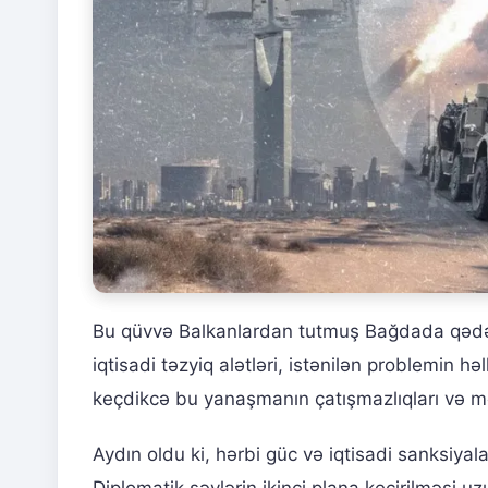
Bu qüvvə Balkanlardan tutmuş Bağdada qədər 
iqtisadi təzyiq alətləri, istənilən problemin 
keçdikcə bu yanaşmanın çatışmazlıqları və m
Aydın oldu ki, hərbi güc və iqtisadi sanksiyal