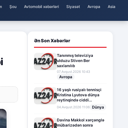
m
Şou
Avtomobil xəbərləri
Siyasət
Avropa
Asia
Ən Son Xəbərlər
Tanınmış televiziya
i
ulduzu Stiven Ber
saxlanılıb
07.Avqust.2026 10:43
Avropa
16 yaşlı rusiyalı tennisçi
Kristina Lyutova dünya
reytinqində ciddi
irəliləyişə imza atdı
Dünya
04.Avqust.2026 11:06
Davina Makkol xərçənglə
mübarizədən sonra