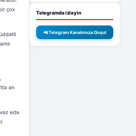
yaratdı.
ir çox
Telegramda izləyin
📲 Telegram Kanalımıza Qoşul
üddətli
vamlı
,
tta ən
əvəz edə
i