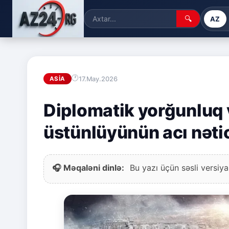
🔍
AZ
17.May.2026
ASIA
Diplomatik yorğunluq v
üstünlüyünün acı nəti
🎧 Məqaləni dinlə:
Bu yazı üçün səsli versiya