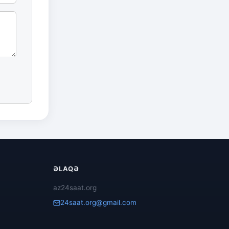
ƏLAQƏ
az24saat.org
24saat.org@gmail.com