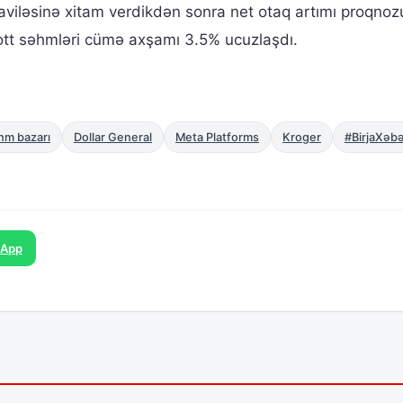
aviləsinə xitam verdikdən sonra net otaq artımı proqno
iott səhmləri cümə axşamı 3.5% ucuzlaşdı.
hm bazarı
Dollar General
Meta Platforms
Kroger
#BirjaXəbə
sApp