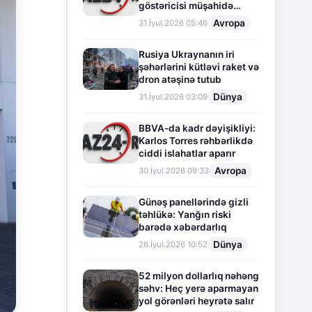
göstəricisi müşahidə
olunur
Avropa
31.İyul.2026 05:46
Rusiya Ukraynanın iri
şəhərlərini kütləvi raket və
dron atəşinə tutub
Dünya
31.İyul.2026 03:09
BBVA-da kadr dəyişikliyi:
Karlos Torres rəhbərlikdə
ciddi islahatlar aparır
Avropa
30.İyul.2026 09:33
Günəş panellərində gizli
təhlükə: Yanğın riski
barədə xəbərdarlıq
Dünya
26.İyul.2026 10:52
52 milyon dollarlıq nəhəng
səhv: Heç yerə aparmayan
yol görənləri heyrətə salır