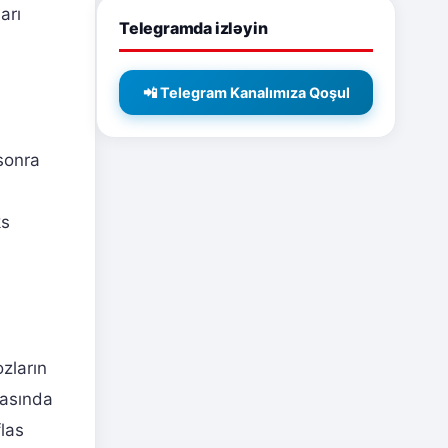
arı
Telegramda izləyin
📲 Telegram Kanalımıza Qoşul
sonra
ks
zların
xasında
flas