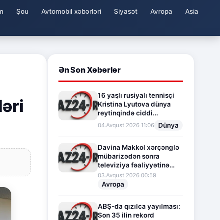
m
Şou
Avtomobil xəbərləri
Siyasət
Avropa
Asia
Ən Son Xəbərlər
16 yaşlı rusiyalı tennisçi
ləri
Kristina Lyutova dünya
reytinqində ciddi
irəliləyişə imza atdı
Dünya
04.Avqust.2026 11:06
Davina Makkol xərçənglə
mübarizədən sonra
televiziya fəaliyyətinə
fasilə verir
03.Avqust.2026 00:59
Avropa
ABŞ-da qızılca yayılması:
Son 35 ilin rekord