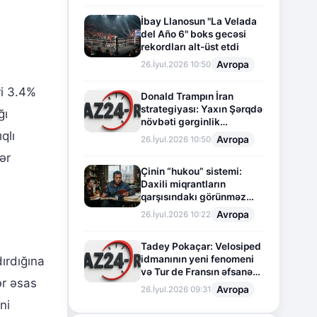
İbay Llanosun "La Velada
del Año 6" boks gecəsi
rekordları alt-üst etdi
Avropa
26.İyul.2026 10:50
ri 3.4%
Donald Trampın İran
strategiyası: Yaxın Şərqdə
ğı
növbəti gərginlik
mərhələsi
qlı
Avropa
26.İyul.2026 10:50
ər
Çinin “hukou” sistemi:
Daxili miqrantların
qarşısındakı görünməz
sədd
Avropa
26.İyul.2026 10:22
Tadey Pokaçar: Velosiped
idmanının yeni fenomeni
ırdığına
və Tur de Fransın əfsanəvi
ər əsas
səhifəsi
Avropa
26.İyul.2026 09:31
ni