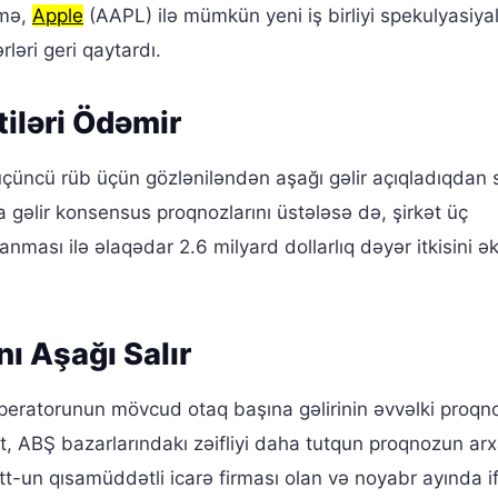
əmə,
Apple
(AAPL) ilə mümkün yeni iş birliyi spekulyasiyal
əri geri qaytardı.
tiləri Ödəmir
çüncü rüb üçün gözləniləndən aşağı gəlir açıqladıqdan 
a gəlir konsensus proqnozlarını üstələsə də, şirkət üç
nması ilə əlaqədar 2.6 milyard dollarlıq dəyər itkisini ə
nı Aşağı Salır
 operatorunun mövcud otaq başına gəlirinin əvvəlki proqno
kət, ABŞ bazarlarındakı zəifliyi daha tutqun proqnozun ar
tt-un qısamüddətli icarə firması olan və noyabr ayında i