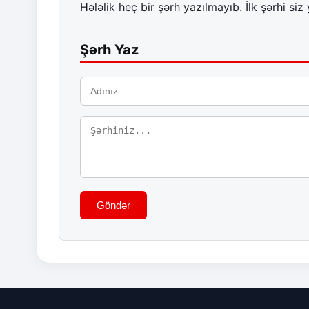
Hələlik heç bir şərh yazılmayıb. İlk şərhi siz 
Şərh Yaz
Göndər