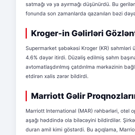
satmağı və ya ayırmağı düşünürdü. Bu geril
fonunda son zamanlarda qazanılan bəzi dəyərl
Kroger-in Gəlirləri Gözlən
Supermarket şəbəkəsi Kroger (KR) səhmləri ü
4.6% dəyər itirdi. Düzəliş edilmiş səhm başın
avtomatlaşdırılmış çatdırılma mərkəzinin bağla
etdirən xalis zərər bildirdi.
Marriott Gəlir Proqnozları
Marriott International (MAR) rəhbərləri, otel
aşağı həddində ola biləcəyini bildirdilər. Şir
duran amil kimi göstərdi. Bu açıqlama, Marrio