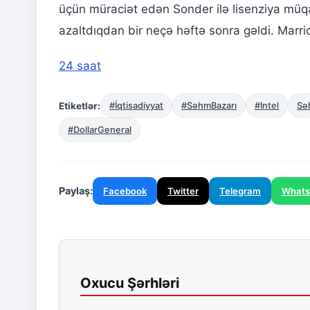
üçün müraciət edən Sonder ilə lisenziya müq
azaltdıqdan bir neçə həftə sonra gəldi. Marr
24 saat
Etiketlər:
#İqtisadiyyat
#SəhmBazarı
#Intel
Sə
#DollarGeneral
Paylaş:
Facebook
Twitter
Telegram
What
Oxucu Şərhləri