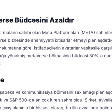
erse Büdcəsini Azaldır
rmaların sahibi olan Meta Platformaları (META) səhmlə
e biznesində əhəmiyyətli ixtisarlar etməyi planlaşdırdı
umatına görə, istifadəçilərin avatarlar vasitəsilə qarşılı
tmağa yönəlmiş metaverse bölməsinin büdcəsi 30%-ə qəd
.
mə
a şəbəkə və kommunikasiya bölməsini saxlamağı planlaşd
 və S&P 500-də ən çox itirən səhm oldu. Şirkət, əvvəll
çıxış planının bir hissəsi olaraq, bu ilin əvvəlində bölmə