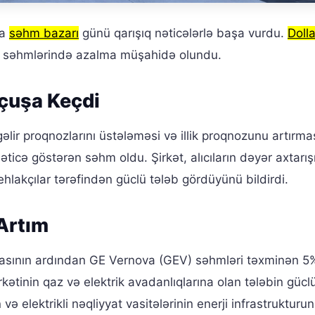
da
səhm bazarı
günü qarışıq nəticələrlə başa vurdu.
Dolla
tel səhmlərində azalma müşahidə olundu.
çuşa Keçdi
əlir proqnozlarını üstələməsi və illik proqnozunu artırmas
cə göstərən səhm oldu. Şirkət, alıcıların dəyər axtarı
hlakçılar tərəfindən güclü tələb gördüyünü bildirdi.
Artım
masının ardından GE Vernova (GEV) səhmləri təxminən 5
irkətinin qaz və elektrik avadanlıqlarına olan tələbin gücl
 elektrikli nəqliyyat vasitələrinin enerji infrastrukturu