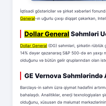
İqtisadi göstəricilər və şirkət xəbərləri fonun
General
-ın uğurlu çıxışı diqqət çəkərkən, In
Dollar General
Səhmləri U
Dollar General
(DG) səhmləri, şirkətin rüblük g
14% dəyər qazanaraq S&P 500-də ən yaxşı nəti
olduğunu və bütün gəlir qruplarından olan iste
GE Vernova Səhmlərində 
Barclays-in səhm üzrə qiymət hədəfini artır
bahalaşdı. Analitiklər, enerji texnologiyaları ş
olduğunu, xüsusən də məlumat mərkəzlərinin və