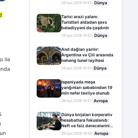
Dünya
26.İyul.2026 10:52
r
Tarixi ərazi yalanı:
Turistləri aldadan şəxs
bələdiyyəni də çaşdırdı
Dünya
26.İyul.2026 10:52
And dağları yarılır:
Argentina və Çili arasında
ı ilə
nəhəng tunel layihəsi
Dünya
26.İyul.2026 10:51
şında
İspaniyada meşə
yanğınları səbəbindən 19
min nəfər təxliyə olunub
Avropa
26.İyul.2026 10:51
%
Dünya birjaları korporativ
hesabatlara fokuslanıb:
ü
Neft və faiz dərəcələrinin
təsiri altında cari vəziyyət
nun
Avropa
26.İyul.2026 10:50