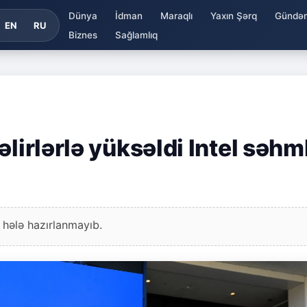
Dünya
İdman
Maraqlı
Yaxın Şərq
Gündə
EN
RU
Biznes
Sağlamlıq
lirlərlə yüksəldi Intel səhm
 hələ hazırlanmayıb.