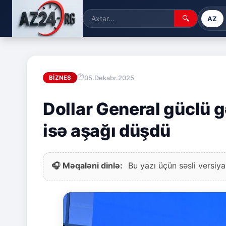
🔍
AZ
05.Dekabr.2025
BIZNES
Dollar General güclü gə
isə aşağı düşdü
🎧 Məqaləni dinlə:
Bu yazı üçün səsli versiya