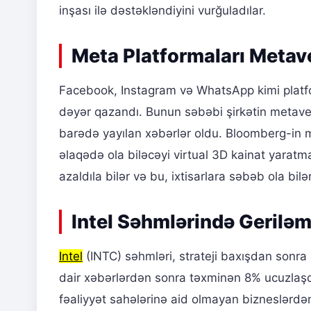
inşası ilə dəstəkləndiyini vurğuladılar.
Meta Platformaları Metav
Facebook, Instagram və WhatsApp kimi platfo
dəyər qazandı. Bunun səbəbi şirkətin metavers
barədə yayılan xəbərlər oldu. Bloomberg-in məl
əlaqədə ola biləcəyi virtual 3D kainat yara
azaldıla bilər və bu, ixtisarlara səbəb ola bilər
Intel Səhmlərində Gerilə
Intel
(INTC) səhmləri, strateji baxışdan sonr
dair xəbərlərdən sonra təxminən 8% ucuzlaşdı
fəaliyyət sahələrinə aid olmayan bizneslərdən 