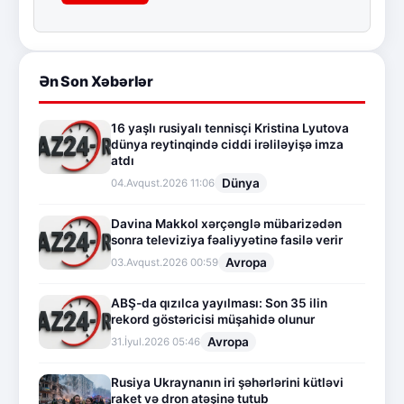
Ən Son Xəbərlər
16 yaşlı rusiyalı tennisçi Kristina Lyutova
dünya reytinqində ciddi irəliləyişə imza
atdı
Dünya
04.Avqust.2026 11:06
Davina Makkol xərçənglə mübarizədən
sonra televiziya fəaliyyətinə fasilə verir
Avropa
03.Avqust.2026 00:59
ABŞ-da qızılca yayılması: Son 35 ilin
rekord göstəricisi müşahidə olunur
Avropa
31.İyul.2026 05:46
Rusiya Ukraynanın iri şəhərlərini kütləvi
raket və dron atəşinə tutub