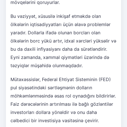
mövqelərini qoruyurlar.
Bu vəziyyət, xüsusilə inkişaf etməkdə olan
ölkələrin iqtisadiyyatları üçün əlavə problemlər
yaradır. Dollarla ifadə olunan borcları olan
ölkələrin borc yükü artır, idxal xərcləri yüksəlir və
bu da daxili inflyasiyanı daha da sürətləndirir.
Eyni zamanda, xammal qiymətləri üzərində də
təzyiqlər müşahidə olunmaqdadır.
Mütəxəssislər, Federal Ehtiyat Sisteminin (FED)
pul siyasətindəki sərtləşmənin dolların
möhkəmlənməsində əsas rol oynadığını bildirirlər.
Faiz dərəcələrinin artırılması ilə bağlı gözləntilər
investorları dollara yönəldir və onu daha
cəlbedici bir investisiya vasitəsinə çevirir.