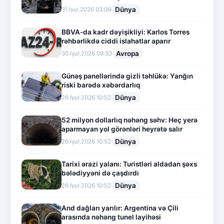
Dünya
31.İyul.2026 03:09
BBVA-da kadr dəyişikliyi: Karlos Torres
rəhbərlikdə ciddi islahatlar aparır
Avropa
30.İyul.2026 09:33
Günəş panellərində gizli təhlükə: Yanğın
riski barədə xəbərdarlıq
Dünya
26.İyul.2026 10:52
52 milyon dollarlıq nəhəng səhv: Heç yerə
aparmayan yol görənləri heyrətə salır
Dünya
26.İyul.2026 10:52
Tarixi ərazi yalanı: Turistləri aldadan şəxs
bələdiyyəni də çaşdırdı
Dünya
26.İyul.2026 10:52
And dağları yarılır: Argentina və Çili
arasında nəhəng tunel layihəsi