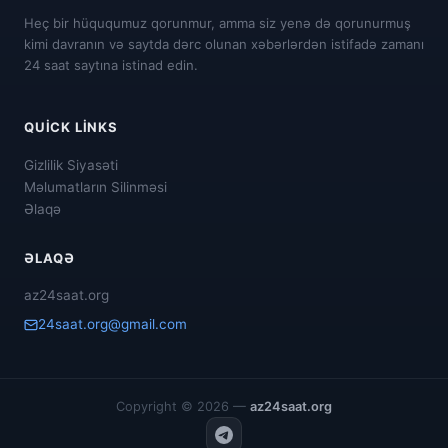
Heç bir hüququmuz qorunmur, amma siz yenə də qorunurmuş
kimi davranın və saytda dərc olunan xəbərlərdən istifadə zamanı
24 saat saytına istinad edin.
QUICK LINKS
Gizlilik Siyasəti
Məlumatların Silinməsi
Əlaqə
ƏLAQƏ
az24saat.org
24saat.org@gmail.com
Copyright © 2026 —
az24saat.org