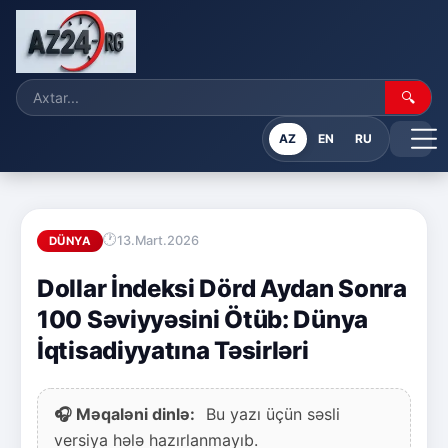
🔍
AZ
EN
RU
13.Mart.2026
DÜNYA
Dollar İndeksi Dörd Aydan Sonra
100 Səviyyəsini Ötüb: Dünya
İqtisadiyyatına Təsirləri
🎧 Məqaləni dinlə:
Bu yazı üçün səsli
versiya hələ hazırlanmayıb.