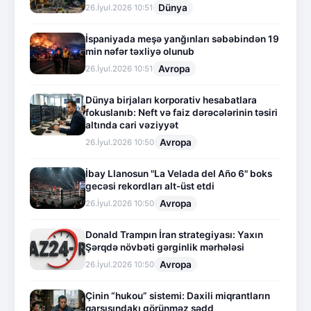
Dünya
26.İyul.2026 10:51
İspaniyada meşə yanğınları səbəbindən 19
min nəfər təxliyə olunub
Avropa
26.İyul.2026 10:51
Dünya birjaları korporativ hesabatlara
fokuslanıb: Neft və faiz dərəcələrinin təsiri
altında cari vəziyyət
Avropa
26.İyul.2026 10:50
İbay Llanosun "La Velada del Año 6" boks
gecəsi rekordları alt-üst etdi
Avropa
26.İyul.2026 10:50
Donald Trampın İran strategiyası: Yaxın
Şərqdə növbəti gərginlik mərhələsi
Avropa
26.İyul.2026 10:50
Çinin “hukou” sistemi: Daxili miqrantların
qarşısındakı görünməz sədd