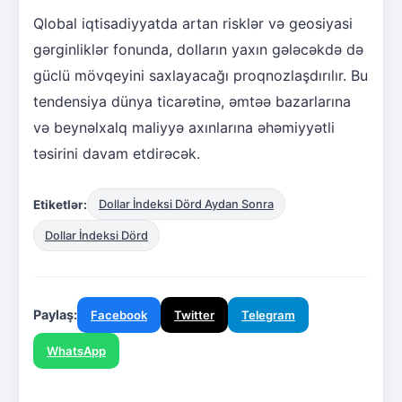
Qlobal iqtisadiyyatda artan risklər və geosiyasi
gərginliklər fonunda, dolların yaxın gələcəkdə də
güclü mövqeyini saxlayacağı proqnozlaşdırılır. Bu
tendensiya dünya ticarətinə, əmtəə bazarlarına
və beynəlxalq maliyyə axınlarına əhəmiyyətli
təsirini davam etdirəcək.
Etiketlər:
Dollar İndeksi Dörd Aydan Sonra
Dollar İndeksi Dörd
Paylaş:
Facebook
Twitter
Telegram
WhatsApp