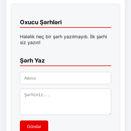
Oxucu Şərhləri
Hələlik heç bir şərh yazılmayıb. İlk şərhi
siz yazın!
Şərh Yaz
Göndər