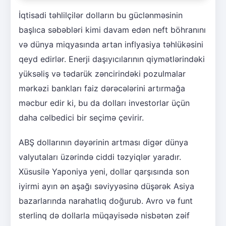
İqtisadi təhlilçilər dolların bu güclənməsinin
başlıca səbəbləri kimi davam edən neft böhranını
və dünya miqyasında artan inflyasiya təhlükəsini
qeyd edirlər. Enerji daşıyıcılarının qiymətlərindəki
yüksəliş və tədarük zəncirindəki pozulmalar
mərkəzi bankları faiz dərəcələrini artırmağa
məcbur edir ki, bu da dolları investorlar üçün
daha cəlbedici bir seçimə çevirir.
ABŞ dollarının dəyərinin artması digər dünya
valyutaları üzərində ciddi təzyiqlər yaradır.
Xüsusilə Yaponiya yeni, dollar qarşısında son
iyirmi ayın ən aşağı səviyyəsinə düşərək Asiya
bazarlarında narahatlıq doğurub. Avro və funt
sterlinq də dollarla müqayisədə nisbətən zəif