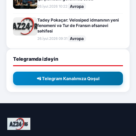
Avropa
26.İyul.2026 10:22
Tadey Pokaçar: Velosiped idmanının yeni
fenomeni və Tur de Fransın əfsanəvi
səhifəsi
Avropa
26.İyul.2026 09:31
Telegramda izləyin
📲 Telegram Kanalımıza Qoşul