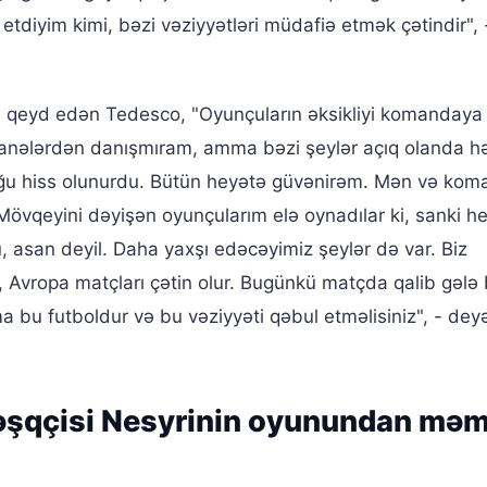
tdiyim kimi, bəzi vəziyyətləri müdafiə etmək çətindir",
i qeyd edən Tedesco, "Oyunçuların əksikliyi komandaya 
hanələrdən danışmıram, amma bəzi şeylər açıq olanda h
xluğu hiss olunurdu. Bütün heyətə güvənirəm. Mən və ko
Mövqeyini dəyişən oyunçularım elə oynadılar ki, sanki he
u, asan deyil. Daha yaxşı edəcəyimiz şeylər də var. Biz
, Avropa matçları çətin olur. Bugünkü matçda qalib gələ b
 bu futboldur və bu vəziyyəti qəbul etməlisiniz", - dey
 məşqçisi Nesyrinin oyunundan mə