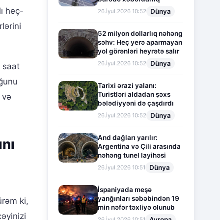
ı heç-
Dünya
26.İyul.2026 10:52
lərini
52 milyon dollarlıq nəhəng
səhv: Heç yerə aparmayan
yol görənləri heyrətə salır
Dünya
26.İyul.2026 10:52
 saat
uğunu
Tarixi ərazi yalanı:
Turistləri aldadan şəxs
 və
bələdiyyəni də çaşdırdı
Dünya
26.İyul.2026 10:52
And dağları yarılır:
ını
Argentina və Çili arasında
nəhəng tunel layihəsi
Dünya
26.İyul.2026 10:51
İspaniyada meşə
yanğınları səbəbindən 19
rəm ki,
min nəfər təxliyə olunub
əyinizi
Avropa
26.İyul.2026 10:51