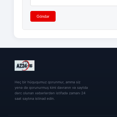
Göndər
Heç bir hüququmuz qorunmur, amma siz
yenə də qorunurmuş kimi davranın və saytda
dərc olunan xəbərlərdən istifadə zamanı 24
saat saytına istinad edin.