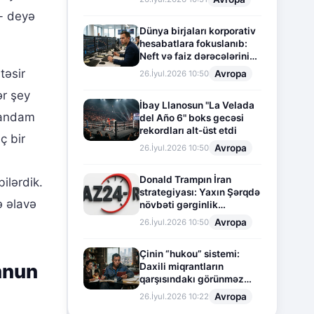
 - deyə
Dünya birjaları korporativ
hesabatlara fokuslanıb:
Neft və faiz dərəcələrinin
təsiri altında cari vəziyyət
təsir
Avropa
26.İyul.2026 10:50
ər şey
İbay Llanosun "La Velada
mandam
del Año 6" boks gecəsi
rekordları alt-üst etdi
ç bir
Avropa
26.İyul.2026 10:50
Donald Trampın İran
ilərdik.
strategiyası: Yaxın Şərqdə
ə əlavə
növbəti gərginlik
mərhələsi
Avropa
26.İyul.2026 10:50
Çinin “hukou” sistemi:
mnun
Daxili miqrantların
qarşısındakı görünməz
sədd
Avropa
26.İyul.2026 10:22