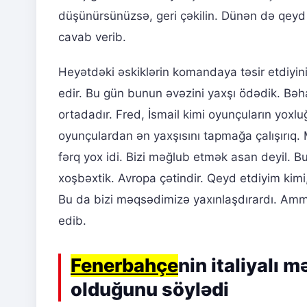
düşünürsünüzsə, geri çəkilin. Dünən də qeyd e
cavab verib.
Heyətdəki əskiklərin komandaya təsir etdiyin
edir. Bu gün bunun əvəzini yaxşı ödədik. Bə
ortadadır. Fred, İsmail kimi oyunçuların yo
oyunçulardan ən yaxşısını tapmağa çalışırıq. 
fərq yox idi. Bizi məğlub etmək asan deyil. B
xoşbəxtik. Avropa çətindir. Qeyd etdiyim kimi
Bu da bizi məqsədimizə yaxınlaşdırardı. Amma
edib.
Fenerbahçe
nin italiyalı
olduğunu söylədi