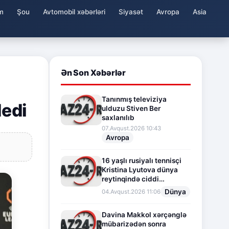
m
Şou
Avtomobil xəbərləri
Siyasət
Avropa
Asia
Ən Son Xəbərlər
Tanınmış televiziya
dedi
ulduzu Stiven Ber
saxlanılıb
07.Avqust.2026 10:43
Avropa
16 yaşlı rusiyalı tennisçi
Kristina Lyutova dünya
reytinqində ciddi
irəliləyişə imza atdı
Dünya
04.Avqust.2026 11:06
Davina Makkol xərçənglə
mübarizədən sonra