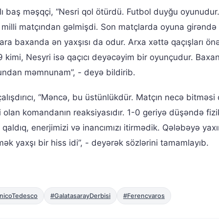
alı baş məşqçi, “Nesri qol ötürdü. Futbol duyğu oyunudur
 milli matçından gəlmişdi. Son matçlarda oyuna girəndə 
ra baxanda ən yaxşısı da odur. Arxa xəttə qaçışları önə
 kimi, Nesyri isə qaçıcı deyəcəyim bir oyunçudur. Baxa
yundan məmnunam”, - deyə bildirib.
alışdırıcı, “Məncə, bu üstünlükdür. Matçın necə bitməsi
olan komandanın reaksiyasıdır. 1-0 geriyə düşəndə fizi
qaldıq, enerjimizi və inancımızı itirmədik. Qələbəyə yaxı
mək yaxşı bir hiss idi”, - deyərək sözlərini tamamlayıb.
nicoTedesco
#GalatasarayDerbisi
#Ferencvaros