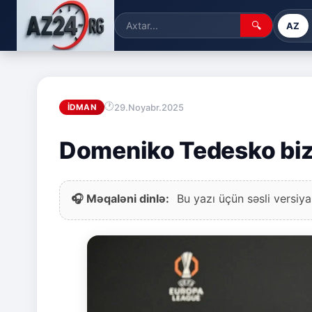
🔍
AZ
29.Noyabr.2025
İDMAN
Domeniko Tedesko bizi
🎧 Məqaləni dinlə:
Bu yazı üçün səsli versiya