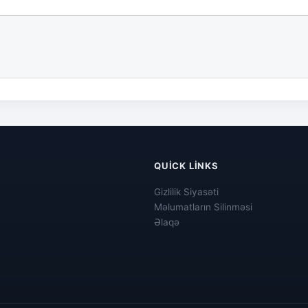
QUICK LINKS
Gizlilik Siyasəti
Məlumatların Silinməsi
Əlaqə