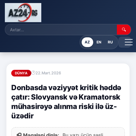
🔍
AZ
EN
RU
22.Mart.2026
DÜNYA
Donbasda vəziyyət kritik həddə
çatır: Slovyansk və Kramatorsk
mühasirəyə alınma riski ilə üz-
üzədir
🎧 Məqaləni dinlə:
Bu yazı üçün səsli