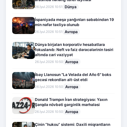
Dünya
26.İyul.2026 10:51
İspaniyada meşə yanğınları səbəbindən 19
min nəfər təxliyə olunub
Avropa
26.İyul.2026 10:51
Dünya birjaları korporativ hesabatlara
fokuslanıb: Neft və faiz dərəcələrinin təsiri
altında cari vəziyyət
Avropa
26.İyul.2026 10:50
İbay Llanosun "La Velada del Año 6" boks
gecəsi rekordları alt-üst etdi
Avropa
26.İyul.2026 10:50
Donald Trampın İran strategiyası: Yaxın
Şərqdə növbəti gərginlik mərhələsi
Avropa
26.İyul.2026 10:50
Çinin “hukou” sistemi: Daxili miqrantların