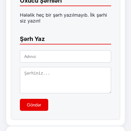
Oxucu Şərhləri
Hələlik heç bir şərh yazılmayıb. İlk şərhi
siz yazın!
Şərh Yaz
Göndər