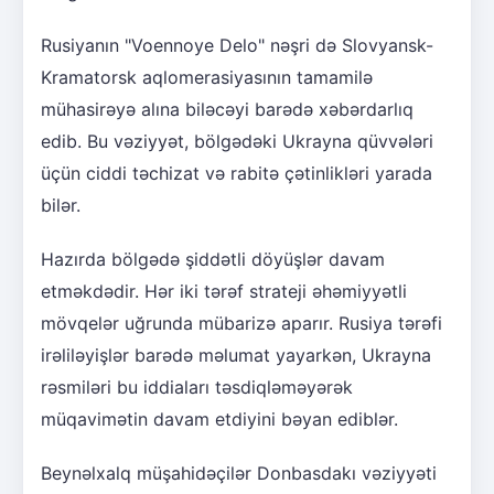
Rusiyanın "Voennoye Delo" nəşri də Slovyansk-
Kramatorsk aqlomerasiyasının tamamilə
mühasirəyə alına biləcəyi barədə xəbərdarlıq
edib. Bu vəziyyət, bölgədəki Ukrayna qüvvələri
üçün ciddi təchizat və rabitə çətinlikləri yarada
bilər.
Hazırda bölgədə şiddətli döyüşlər davam
etməkdədir. Hər iki tərəf strateji əhəmiyyətli
mövqelər uğrunda mübarizə aparır. Rusiya tərəfi
irəliləyişlər barədə məlumat yayarkən, Ukrayna
rəsmiləri bu iddiaları təsdiqləməyərək
müqavimətin davam etdiyini bəyan ediblər.
Beynəlxalq müşahidəçilər Donbasdakı vəziyyəti