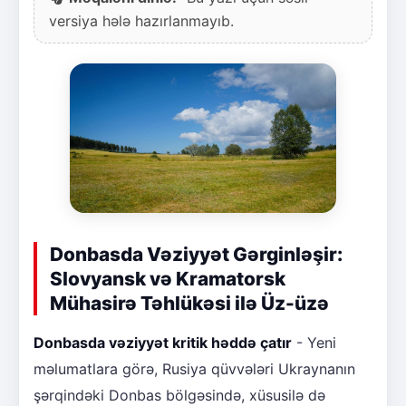
versiya hələ hazırlanmayıb.
Donbasda Vəziyyət Gərginləşir:
Slovyansk və Kramatorsk
Mühasirə Təhlükəsi ilə Üz-üzə
Donbasda vəziyyət kritik həddə çatır
- Yeni
məlumatlara görə, Rusiya qüvvələri Ukraynanın
şərqindəki Donbas bölgəsində, xüsusilə də