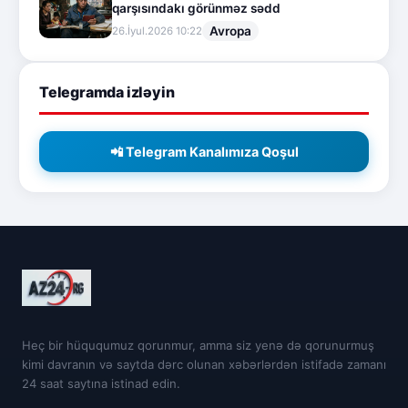
qarşısındakı görünməz sədd
Avropa
26.İyul.2026 10:22
Telegramda izləyin
📲 Telegram Kanalımıza Qoşul
Heç bir hüququmuz qorunmur, amma siz yenə də qorunurmuş
kimi davranın və saytda dərc olunan xəbərlərdən istifadə zamanı
24 saat saytına istinad edin.