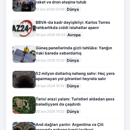
raket və dron atəşinə tutub
Dünya
31.İyul.2026 03:09
BBVA-da kadr dəyişikliyi: Karlos Torres
rəhbərlikdə ciddi islahatlar aparır
Avropa
30.İyul.2026 09:33
Günəş panellərində gizli təhlükə: Yanğın
riski barədə xəbərdarlıq
Dünya
26.İyul.2026 10:52
52 milyon dollarlıq nəhəng səhv: Heç yerə
aparmayan yol görənləri heyrətə salır
Dünya
26.İyul.2026 10:52
Tarixi ərazi yalanı: Turistləri aldadan şəxs
bələdiyyəni də çaşdırdı
Dünya
26.İyul.2026 10:52
And dağları yarılır: Argentina və Çili
arasında nəhəng tunel layihəsi