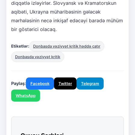
diqqətlə izləyirlər. Slovyansk və Kramatorskun
aqibəti, Ukrayna müharibəsinin gələcək
mərhələsinin necə inkişaf edəcəyi barədə mühüm
bir göstərici olacaq.
Etiketlər:
Donbasda vəziyyət kritik həddə çatır
Donbasda vəziyyət kritik
Paylaş:
Facebook
Twitter
Telegram
WhatsApp