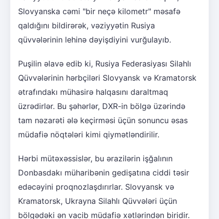
Slovyanska cəmi "bir neçə kilometr" məsafə
qaldığını bildirərək, vəziyyətin Rusiya
qüvvələrinin lehinə dəyişdiyini vurğulayıb.
Puşilin əlavə edib ki, Rusiya Federasiyası Silahlı
Qüvvələrinin hərbçiləri Slovyansk və Kramatorsk
ətrafındakı mühasirə halqasını daraltmaq
üzrədirlər. Bu şəhərlər, DXR-in bölgə üzərində
tam nəzarəti ələ keçirməsi üçün sonuncu əsas
müdafiə nöqtələri kimi qiymətləndirilir.
Hərbi mütəxəssislər, bu ərazilərin işğalının
Donbasdakı müharibənin gedişatına ciddi təsir
edəcəyini proqnozlaşdırırlar. Slovyansk və
Kramatorsk, Ukrayna Silahlı Qüvvələri üçün
bölgədəki ən vacib müdafiə xətlərindən biridir.