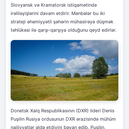
Slovyansk və Kramatorsk istiqamətində
irəliləyişlərini davam etdirir. Mənbələr bu iki
strateji əhəmiyyətli şəhərin mühasirəyə düşmək
təhlükəsi ilə qarşı-qarşıya olduğunu qeyd edirlər.
Donetsk Xalq Respublikasının (DXR) lideri Denis
Puşilin Rusiya ordusunun DXR ərazisində mühüm
nailiyyətlər əldə etdiyini bəyan edib. Puşilin,