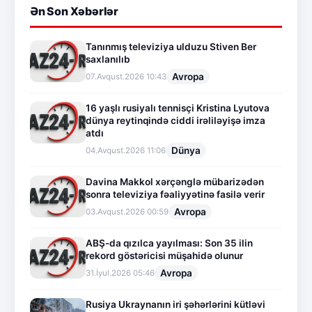
Ən Son Xəbərlər
Tanınmış televiziya ulduzu Stiven Ber
saxlanılıb
Avropa
07.Avqust.2026 10:43
16 yaşlı rusiyalı tennisçi Kristina Lyutova
dünya reytinqində ciddi irəliləyişə imza
atdı
Dünya
04.Avqust.2026 11:06
Davina Makkol xərçənglə mübarizədən
sonra televiziya fəaliyyətinə fasilə verir
Avropa
03.Avqust.2026 00:59
ABŞ-da qızılca yayılması: Son 35 ilin
rekord göstəricisi müşahidə olunur
Avropa
31.İyul.2026 05:46
Rusiya Ukraynanın iri şəhərlərini kütləvi