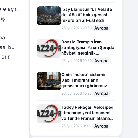
rə açır.
İbay Llanosun "La Velada
del Año 6" boks gecəsi
uş
rekordları alt-üst etdi
a
Avropa
26.İyul.2026 10:50
aha
Donald Trampın İran
ası bu
strategiyası: Yaxın Şərqdə
növbəti gərginlik
lərin
mərhələsi
Avropa
26.İyul.2026 10:50
Çinin “hukou” sistemi:
Daxili miqrantların
qarşısındakı görünməz
sədd
Avropa
26.İyul.2026 10:22
Tadey Pokaçar: Velosiped
idmanının yeni fenomeni
və Tur de Fransın əfsanəvi
səhifəsi
Avropa
26.İyul.2026 09:31