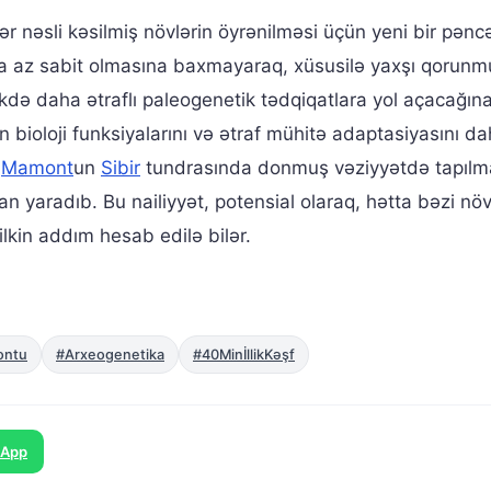
r nəsli kəsilmiş növlərin öyrənilməsi üçün yeni bir pəncə
 az sabit olmasına baxmayaraq, xüsusilə yaxşı qorunm
də daha ətraflı paleogenetik tədqiqatlara yol açacağın
ərin bioloji funksiyalarını və ətraf mühitə adaptasiyasını d
.
Mamont
un
Sibir
tundrasında donmuş vəziyyətdə tapılm
n yaradıb. Bu nailiyyət, potensial olaraq, hətta bəzi növ
 ilkin addım hesab edilə bilər.
ontu
#Arxeogenetika
#40MinİllikKəşf
sApp