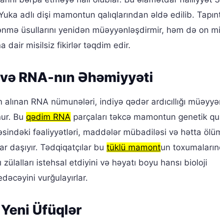
Yuka adlı dişi mamontun qalıqlarından əldə edilib. Tapın
yrənmə üsullarını yenidən müəyyənləşdirmir, həm də on min
air misilsiz fikirlər təqdim edir.
 və RNA-nın Əhəmiyyəti
alınan RNA nümunələri, indiyə qədər ardıcıllığı müəyyə
nur. Bu
qədim RNA
parçaları təkcə mamontun genetik qu
sindəki fəaliyyətləri, maddələr mübadiləsi və hətta öl
r daşıyır. Tədqiqatçılar bu
tüklü mamont
un toxumaları
ülalları istehsal etdiyini və həyatı boyu hansı bioloji
əcəyini vurğulayırlar.
 Yeni Üfüqlər