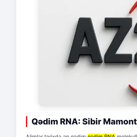
Qədim RNA: Sibir Mamont
Alimlər tarixdə ən qədim
qədim RNA
molekull