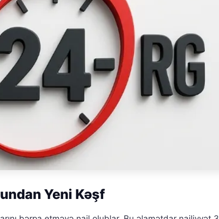
undan Yeni Kəşf
arını bərpa etməyə nail olublar. Bu əlamətdar nailiyyət 3