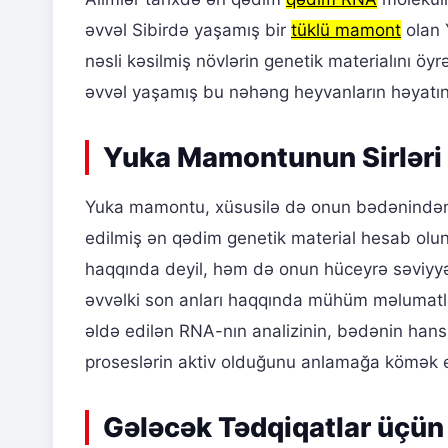
əvvəl Sibirdə yaşamış bir
tüklü mamont
olan 
nəsli kəsilmiş növlərin genetik materialını ö
əvvəl yaşamış bu nəhəng heyvanların həyatına d
Yuka Mamontunun Sirləri
Yuka mamontu, xüsusilə də onun bədənindən 
edilmiş ən qədim genetik material hesab olu
haqqında deyil, həm də onun hüceyrə səviyyə
əvvəlki son anları haqqında mühüm məlumatla
əldə edilən RNA-nın analizinin, bədənin hansı z
proseslərin aktiv olduğunu anlamağa kömək ed
Gələcək Tədqiqatlar üçün