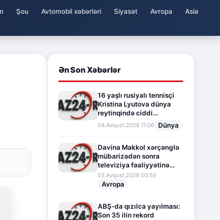
m
Şou
Avtomobil xəbərləri
Siyasət
Avropa
Asia
Ən Son Xəbərlər
16 yaşlı rusiyalı tennisçi
Kristina Lyutova dünya
reytinqində ciddi
irəliləyişə imza atdı
Dünya
04.Avqust.2026 11:06
Davina Makkol xərçənglə
mübarizədən sonra
televiziya fəaliyyətinə
fasilə verir
03.Avqust.2026 00:59
Avropa
ABŞ-da qızılca yayılması:
Son 35 ilin rekord