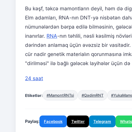
Bu kəşf, təkcə mamontların deyil, həm də digə
Elm adamları, RNA-nın DNT-yə nisbətən daha
nümunələrdən bərpa edilə bilməsinin, gələcək
inanırlar.
RNA
-nın təhlili, nəsli kəsilmiş növl
dərindən anlamaq üçün əvəzsiz bir vasitədir
cür nadir genetik materialın qorunmasına imka
"dirilməsi" ilə bağlı gələcək layihələr üçün də
24 saat
Etiketlər:
#MamontRNTsi
#QədimRNT
#YukaMam
Paylaş:
Facebook
Twitter
Telegram
What