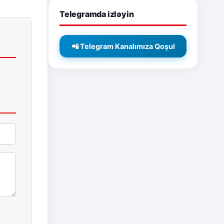
Telegramda izləyin
📲 Telegram Kanalımıza Qoşul