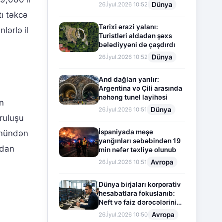
Dünya
26.İyul.2026 10:52
tı təkcə
Tarixi ərazi yalanı:
lərlə il
Turistləri aldadan şəxs
bələdiyyəni də çaşdırdı
Dünya
26.İyul.2026 10:52
And dağları yarılır:
Argentina və Çili arasında
nəhəng tunel layihəsi
n
Dünya
26.İyul.2026 10:51
ruluşu
İspaniyada meşə
ümündən
yanğınları səbəbindən 19
ndan
min nəfər təxliyə olunub
Avropa
26.İyul.2026 10:51
Dünya birjaları korporativ
hesabatlara fokuslanıb:
Neft və faiz dərəcələrinin
təsiri altında cari vəziyyət
Avropa
26.İyul.2026 10:50