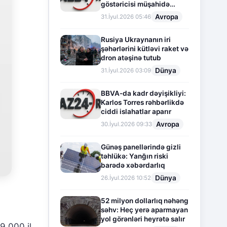
göstəricisi müşahidə
olunur
Avropa
31.İyul.2026 05:46
Rusiya Ukraynanın iri
şəhərlərini kütləvi raket və
dron atəşinə tutub
Dünya
31.İyul.2026 03:09
BBVA-da kadr dəyişikliyi:
Karlos Torres rəhbərlikdə
ciddi islahatlar aparır
Avropa
30.İyul.2026 09:33
Günəş panellərində gizli
təhlükə: Yanğın riski
barədə xəbərdarlıq
Dünya
26.İyul.2026 10:52
52 milyon dollarlıq nəhəng
səhv: Heç yerə aparmayan
yol görənləri heyrətə salır
9,000 il