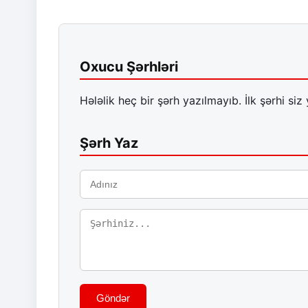
Oxucu Şərhləri
Hələlik heç bir şərh yazılmayıb. İlk şərhi siz 
Şərh Yaz
Göndər