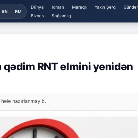
Dünya
İdman
Maraqlı
Yaxın Şərq
Gündə
EN
RU
Biznes
Sağlamlıq
qədim RNT elmini yenidən
 hələ hazırlanmayıb.