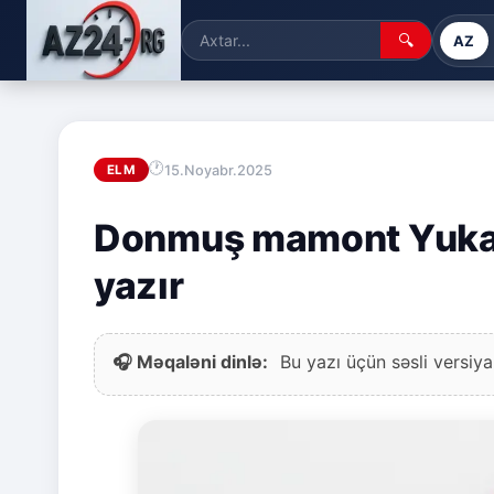
🔍
AZ
15.Noyabr.2025
ELM
Donmuş mamont Yuka 
yazır
🎧 Məqaləni dinlə:
Bu yazı üçün səsli versiya