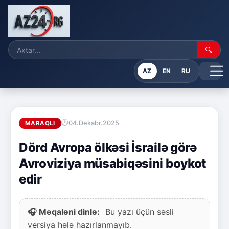
🔍
AZ
EN
RU
04.Dekabr.2025
MARAQLI
Dörd Avropa ölkəsi İsrailə görə
Avroviziya müsabiqəsini boykot
edir
🎧 Məqaləni dinlə:
Bu yazı üçün səsli
versiya hələ hazırlanmayıb.