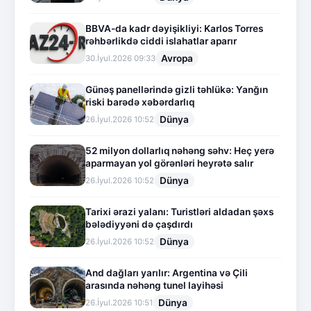
BBVA-da kadr dəyişikliyi: Karlos Torres
rəhbərlikdə ciddi islahatlar aparır
Avropa
30.İyul.2026 09:33
Günəş panellərində gizli təhlükə: Yanğın
riski barədə xəbərdarlıq
Dünya
26.İyul.2026 10:52
52 milyon dollarlıq nəhəng səhv: Heç yerə
aparmayan yol görənləri heyrətə salır
Dünya
26.İyul.2026 10:52
Tarixi ərazi yalanı: Turistləri aldadan şəxs
bələdiyyəni də çaşdırdı
Dünya
26.İyul.2026 10:52
And dağları yarılır: Argentina və Çili
arasında nəhəng tunel layihəsi
Dünya
26.İyul.2026 10:51