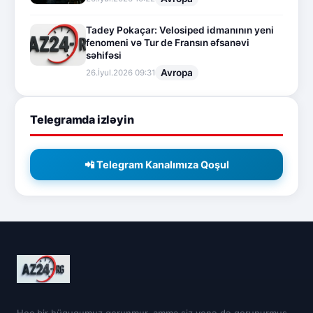
Tadey Pokaçar: Velosiped idmanının yeni
fenomeni və Tur de Fransın əfsanəvi
səhifəsi
Avropa
26.İyul.2026 09:31
Telegramda izləyin
📲 Telegram Kanalımıza Qoşul