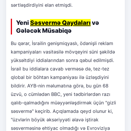
sərtləşdirdiyini elan etmişdi.
Yeni
Səsvermə Qaydaları
və
Gələcək Müsabiqə
Bu qərar, İsrailin genişmiqyaslı, ödənişli reklam
kampaniyaları vasitəsilə mövqeyini süni şəkildə
yüksəltdiyi iddialarından sonra qəbul edilmişdi.
İsrail bu iddialara cavab verməsə də, tez-tez
qlobal bir böhtan kampaniyası ilə üzləşdiyini
bildirir. AYB-nin məlumatına görə, bu gün 68
üzvü, o cümlədən BBC, yeni tədbirlərdən razı
qalıb-qalmadığını müəyyənləşdirmək üçün "gizli
səsvermə" keçirib. Açıqlamada qeyd olunur ki,
"üzvlərin böyük əksəriyyəti əlavə iştirak
səsverməsinə ehtiyac olmadığı və Evroviziya