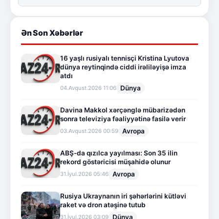
Ən Son Xəbərlər
16 yaşlı rusiyalı tennisçi Kristina Lyutova
dünya reytinqində ciddi irəliləyişə imza
atdı
Dünya
04.Avqust.2026 11:06
Davina Makkol xərçənglə mübarizədən
sonra televiziya fəaliyyətinə fasilə verir
Avropa
03.Avqust.2026 00:59
ABŞ-da qızılca yayılması: Son 35 ilin
rekord göstəricisi müşahidə olunur
Avropa
31.İyul.2026 05:46
Rusiya Ukraynanın iri şəhərlərini kütləvi
raket və dron atəşinə tutub
Dünya
31.İyul.2026 03:09