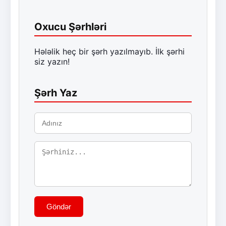
Oxucu Şərhləri
Hələlik heç bir şərh yazılmayıb. İlk şərhi
siz yazın!
Şərh Yaz
Göndər