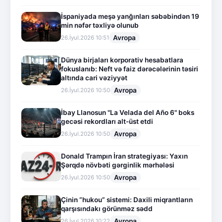
İspaniyada meşə yanğınları səbəbindən 19
min nəfər təxliyə olunub
Avropa
26.İyul.2026 10:51
Dünya birjaları korporativ hesabatlara
fokuslanıb: Neft və faiz dərəcələrinin təsiri
altında cari vəziyyət
Avropa
26.İyul.2026 10:50
İbay Llanosun "La Velada del Año 6" boks
gecəsi rekordları alt-üst etdi
Avropa
26.İyul.2026 10:50
Donald Trampın İran strategiyası: Yaxın
Şərqdə növbəti gərginlik mərhələsi
Avropa
26.İyul.2026 10:50
Çinin “hukou” sistemi: Daxili miqrantların
qarşısındakı görünməz sədd
Avropa
26.İyul.2026 10:22