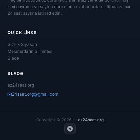
Heç bir hüququmuz qorunmur, amma siz yenə də qorunurmuş
kimi davranın və saytda dərc olunan xəbərlərdən istifadə zamanı
24 saat saytına istinad edin.
QUICK LINKS
Gizlilik Siyasəti
Məlumatların Silinməsi
Əlaqə
ƏLAQƏ
az24saat.org
24saat.org@gmail.com
Copyright © 2026 —
az24saat.org