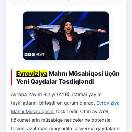
Evroviziya
Mahnı Müsabiqəsi üçün
Yeni Qaydalar Təsdiqləndi
Avropa Yayım Birliyi (AYB), ictimai yayım
təşkilatlarını birləşdirən qurum olaraq,
Evroviziya
Mahnı Müsabiqəsini
təşkil edir. Ötən ay AYB,
hökumətlərin müsabiqə nəticələrinə potensial
təsirini azaltmaq məqsədilə səsvermə qaydalarını