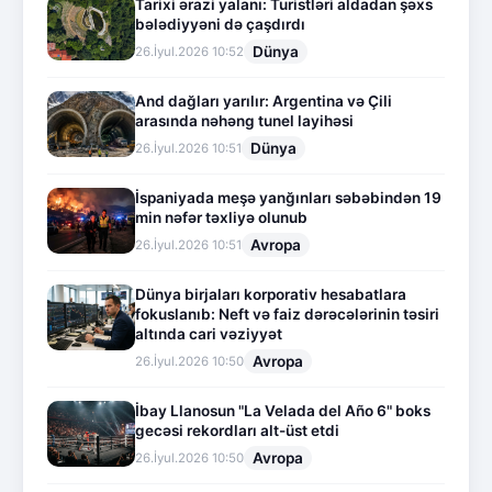
Tarixi ərazi yalanı: Turistləri aldadan şəxs
bələdiyyəni də çaşdırdı
Dünya
26.İyul.2026 10:52
And dağları yarılır: Argentina və Çili
arasında nəhəng tunel layihəsi
Dünya
26.İyul.2026 10:51
İspaniyada meşə yanğınları səbəbindən 19
min nəfər təxliyə olunub
Avropa
26.İyul.2026 10:51
Dünya birjaları korporativ hesabatlara
fokuslanıb: Neft və faiz dərəcələrinin təsiri
altında cari vəziyyət
Avropa
26.İyul.2026 10:50
İbay Llanosun "La Velada del Año 6" boks
gecəsi rekordları alt-üst etdi
Avropa
26.İyul.2026 10:50