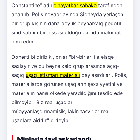
Constantine” adlı
cinayətkar şəbəkə
tərəfindən
aparılıb. Polis noyabr ayında Sidneydə yerləşən
bir qrup kişinin daha böyük beynəlxalq pedofil
sindikatının bir hissəsi olduğu barədə məlumat
əldə edib.
Doherti bildirib ki, onlar "bir-birləri ilə əlaqə
saxlayır və bu beynəlxalq qrup arasında açıq-
saçıq
uşaq istismarı materialı
paylaşırdılar". Polis,
materiallarda görünən uşaqların şəxsiyyətini və
materialın hansı ölkədə yaradıldığını təsdiq edə
bilməyib. "Biz real uşaqları
müəyyənləşdirməmişik, lakin təsvirlər real
uşaqlara aiddir," o deyib.
Minlərlə fayl aşkarlandı