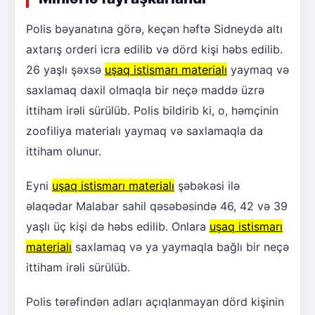
Polis bəyanatına görə, keçən həftə Sidneydə altı
axtarış orderi icra edilib və dörd kişi həbs edilib.
26 yaşlı şəxsə
uşaq istismarı materialı
yaymaq və
saxlamaq daxil olmaqla bir neçə maddə üzrə
ittiham irəli sürülüb. Polis bildirib ki, o, həmçinin
zoofiliya materialı yaymaq və saxlamaqla da
ittiham olunur.
Eyni
uşaq istismarı materialı
şəbəkəsi ilə
əlaqədar Malabar sahil qəsəbəsində 46, 42 və 39
yaşlı üç kişi də həbs edilib. Onlara
uşaq istismarı
materialı
saxlamaq və ya yaymaqla bağlı bir neçə
ittiham irəli sürülüb.
Polis tərəfindən adları açıqlanmayan dörd kişinin