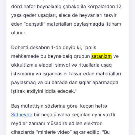
dörd nəfər beynəlxalq şəbəkə ilə körpələrdən 12
yaşa qədər uşaqları, eləcə də heyvanları təsvir
edən “dəhşətli” materialları paylaşmaqda ittiham
olunur.
Doherti dekabrın 1-də deyib ki, "polis
məhkəmədə bu beynəlxalq qrupun
satanizm
və
okkultizmlə əlaqəli simvol və rituallarla uşaq
istismarını və işgəncəsini təsvir edən materialları
paylaşmaq və bu barədə danışıqlar aparmaqda
iştirak etdiyini iddia edəcək."
Baş müfəttişin sözlərinə görə, keçən həftə
Sidneydə
bir neçə ünvana keçirilən eyni vaxtlı
reydlər zamanı müsadirə edilən elektron
cihazlarda “minlərlə video” aşkar edilib. "Bu