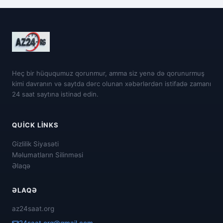
Heç bir hüququmuz qorunmur, amma siz yenə də qorunurmuş
kimi davranın və saytda dərc olunan xəbərlərdən istifadə zamanı
24 saat saytına istinad edin.
QUICK LINKS
Gizlilik Siyasəti
Məlumatların Silinməsi
Əlaqə
ƏLAQƏ
az24saat.org