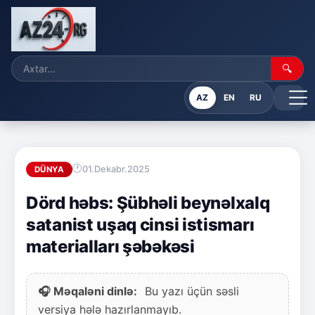
🔍
AZ
EN
RU
01.Dekabr.2025
DÜNYA
Dörd həbs: Şübhəli beynəlxalq
satanist uşaq cinsi istismarı
materialları şəbəkəsi
🎧 Məqaləni dinlə:
Bu yazı üçün səsli
versiya hələ hazırlanmayıb.