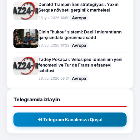
Donald Trampın İran strategiyası: Yaxın
Şərqdə növbəti gərginlik mərhələsi
Avropa
26.İyul.2026 10:50
Çinin “hukou” sistemi: Daxili miqrantların
qarşısındakı görünməz sədd
Avropa
26.İyul.2026 10:22
Tadey Pokaçar: Velosiped idmanının yeni
fenomeni və Tur de Fransın əfsanəvi
səhifəsi
Avropa
26.İyul.2026 09:31
Telegramda izləyin
📲 Telegram Kanalımıza Qoşul