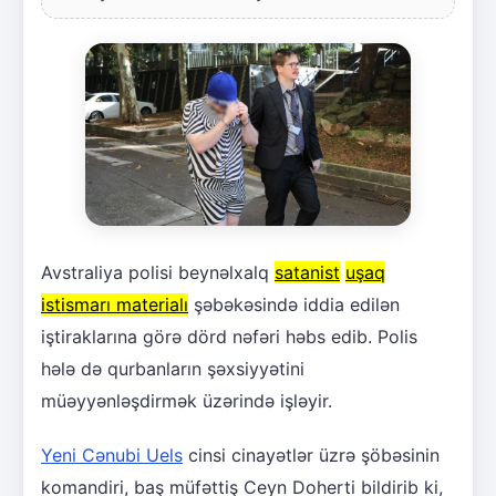
Avstraliya polisi beynəlxalq
satanist
uşaq
istismarı materialı
şəbəkəsində iddia edilən
iştiraklarına görə dörd nəfəri həbs edib. Polis
hələ də qurbanların şəxsiyyətini
müəyyənləşdirmək üzərində işləyir.
Yeni Cənubi Uels
cinsi cinayətlər üzrə şöbəsinin
komandiri, baş müfəttiş Ceyn Doherti bildirib ki,