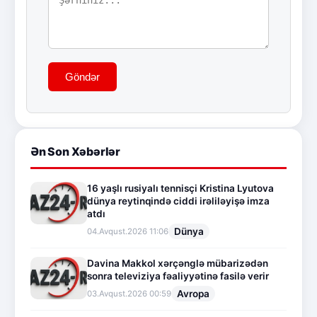
Göndər
Ən Son Xəbərlər
16 yaşlı rusiyalı tennisçi Kristina Lyutova
dünya reytinqində ciddi irəliləyişə imza
atdı
Dünya
04.Avqust.2026 11:06
Davina Makkol xərçənglə mübarizədən
sonra televiziya fəaliyyətinə fasilə verir
Avropa
03.Avqust.2026 00:59