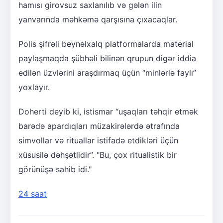
hamısı girovsuz saxlanılıb və gələn ilin
yanvarında məhkəmə qarşısına çıxacaqlar.
Polis şifrəli beynəlxalq platformalarda material
paylaşmaqda şübhəli bilinən qrupun digər iddia
edilən üzvlərini araşdırmaq üçün “minlərlə faylı”
yoxlayır.
Doherti deyib ki, istismar “uşaqları təhqir etmək
barədə apardıqları müzakirələrdə ətrafında
simvollar və rituallar istifadə etdikləri üçün
xüsusilə dəhşətlidir”. "Bu, çox ritualistik bir
görünüşə sahib idi."
24 saat