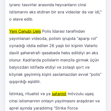
iyrənc təsvirlər arasında heyvanların cinsi
istismarını əks etdirən bir sıra videolar da var idi,"
o əlavə edib.
Yeni Cənubi Uels
Polis İdarəsi tərəfindən
yayımlanan videoda, polisin qrupda “aparşı rol”
oynadığı iddia edilən 26 yaşlı bir kişinin Vaterlo
daxili şəhərətrafı qəsəbədə həbs edildiyi an əks
olunur. Kadrlarda polislərin mənzilə girmək üçün
balyozdan istifadə etdiyi və zolaqlı şort və
köynək geyinmiş kişini saxlamazdan əvvəl “polis”
qışqırdığı eşidilir.
İstintaq, ritualist və ya
satanist
mövzulu uşaq
cinsi istismarının onlayn yayılmasını araşdıran və
aprel ayında yaradılmış “Strike Force