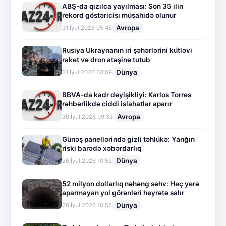
ABŞ-da qızılca yayılması: Son 35 ilin
rekord göstəricisi müşahidə olunur
Avropa
31.İyul.2026 05:46
Rusiya Ukraynanın iri şəhərlərini kütləvi
raket və dron atəşinə tutub
Dünya
31.İyul.2026 03:09
BBVA-da kadr dəyişikliyi: Karlos Torres
rəhbərlikdə ciddi islahatlar aparır
Avropa
30.İyul.2026 09:33
Günəş panellərində gizli təhlükə: Yanğın
riski barədə xəbərdarlıq
Dünya
26.İyul.2026 10:52
52 milyon dollarlıq nəhəng səhv: Heç yerə
aparmayan yol görənləri heyrətə salır
Dünya
26.İyul.2026 10:52