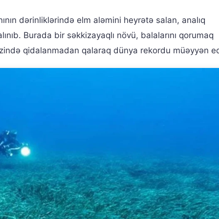
ının dərinliklərində elm aləmini heyrətə salan, analıq
lınıb. Burada bir səkkizayaqlı növü, balalarını qorumaq
zində qidalanmadan qalaraq dünya rekordu müəyyən ed