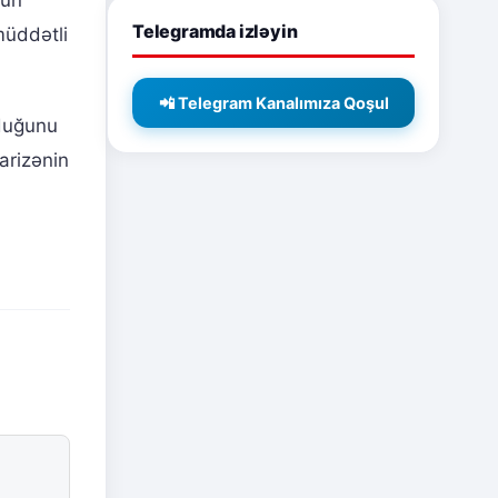
Telegramda izləyin
müddətli
📲 Telegram Kanalımıza Qoşul
lduğunu
arizənin