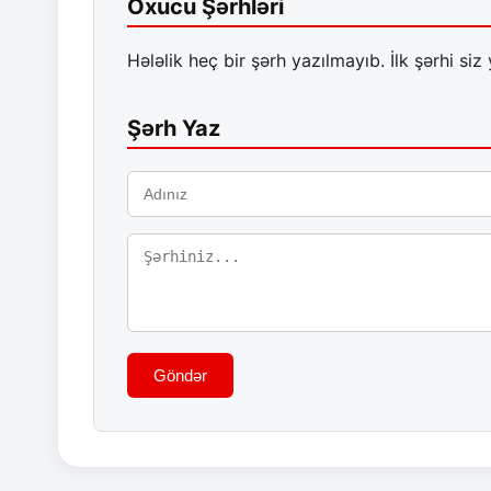
Oxucu Şərhləri
Hələlik heç bir şərh yazılmayıb. İlk şərhi siz 
Şərh Yaz
Göndər