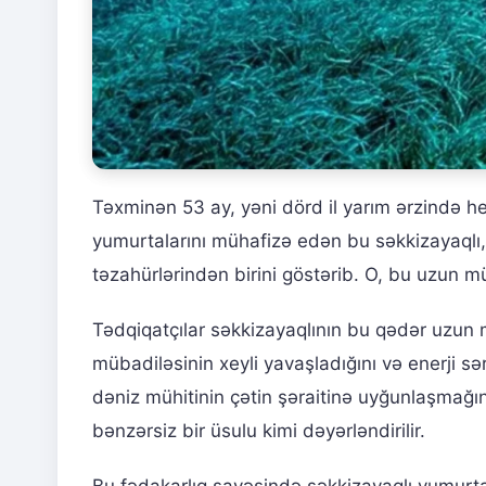
Təxminən 53 ay, yəni dörd il yarım ərzində h
yumurtalarını mühafizə edən bu səkkizayaqlı, d
təzahürlərindən birini göstərib. O, bu uzun m
Tədqiqatçılar səkkizayaqlının bu qədər uzun
mübadiləsinin xeyli yavaşladığını və enerji sə
dəniz mühitinin çətin şəraitinə uyğunlaşmağın 
bənzərsiz bir üsulu kimi dəyərləndirilir.
Bu fədakarlıq sayəsində səkkizayaqlı yumurtal