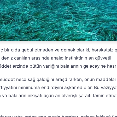
eç bir qida qəbul etmədən və demək olar ki, hərəkətsiz 
əniz canlıları arasında analıq instinktinin ən qüvvətli
üddət ərzində bütün varlığını balalarının gələcəyinə həsr
 müddət necə sağ qaldığını araşdırarkən, onun maddələr
rfiyyatını minimuma endirdiyini aşkar ediblər. Bu vəziyyə
və balaların inkişafı üçün ən əlverişli şəraiti təmin etmə
arını yırtıcılardan qorumaqla bərabər, onların inkişafı ü