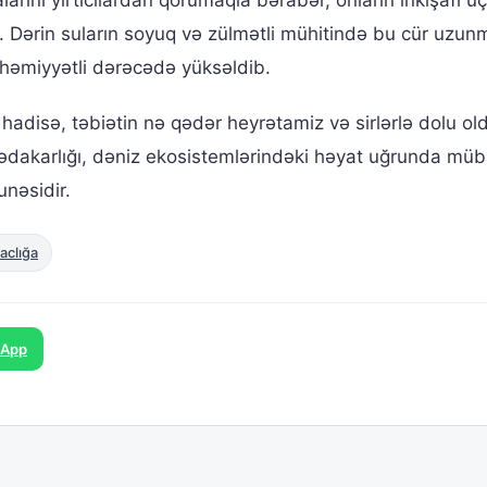
b. Dərin suların soyuq və zülmətli mühitində bu cür uzun
əhəmiyyətli dərəcədə yüksəldib.
adisə, təbiətin nə qədər heyrətamiz və sirlərlə dolu o
 fədakarlığı, dəniz ekosistemlərindəki həyat uğrunda müb
unəsidir.
aclığa
sApp