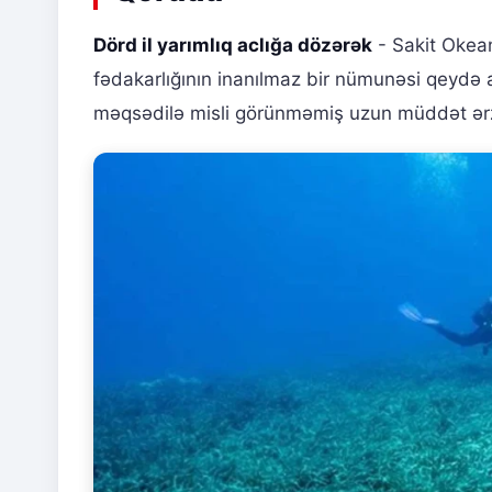
Dörd il yarımlıq aclığa dözərək
- Sakit Okean
fədakarlığının inanılmaz bir nümunəsi qeydə a
məqsədilə misli görünməmiş uzun müddət ər