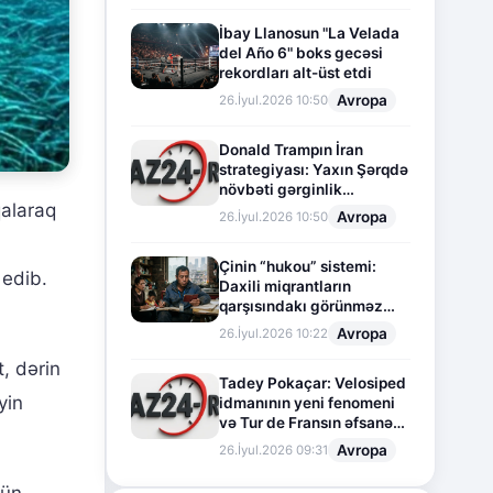
İbay Llanosun "La Velada
del Año 6" boks gecəsi
rekordları alt-üst etdi
Avropa
26.İyul.2026 10:50
Donald Trampın İran
strategiyası: Yaxın Şərqdə
növbəti gərginlik
qalaraq
mərhələsi
Avropa
26.İyul.2026 10:50
Çinin “hukou” sistemi:
 edib.
Daxili miqrantların
qarşısındakı görünməz
sədd
Avropa
26.İyul.2026 10:22
t, dərin
Tadey Pokaçar: Velosiped
yin
idmanının yeni fenomeni
və Tur de Fransın əfsanəvi
səhifəsi
Avropa
26.İyul.2026 09:31
çün