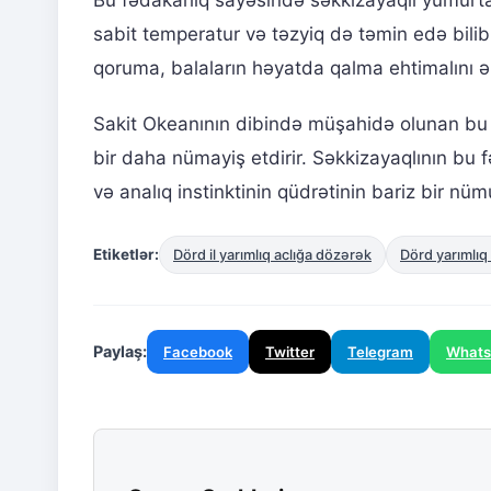
sabit temperatur və təzyiq də təmin edə bili
qoruma, balaların həyatda qalma ehtimalını 
Sakit Okeanının dibində müşahidə olunan bu h
bir daha nümayiş etdirir. Səkkizayaqlının bu
və analıq instinktinin qüdrətinin bariz bir nüm
Etiketlər:
Dörd il yarımlıq aclığa dözərək
Dörd yarımlıq 
Paylaş:
Facebook
Twitter
Telegram
What