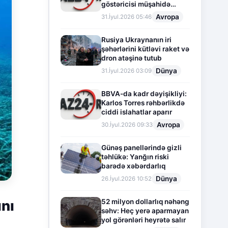
göstəricisi müşahidə
olunur
Avropa
31.İyul.2026 05:46
Rusiya Ukraynanın iri
şəhərlərini kütləvi raket və
dron atəşinə tutub
Dünya
31.İyul.2026 03:09
BBVA-da kadr dəyişikliyi:
Karlos Torres rəhbərlikdə
ciddi islahatlar aparır
Avropa
30.İyul.2026 09:33
Günəş panellərində gizli
təhlükə: Yanğın riski
barədə xəbərdarlıq
Dünya
26.İyul.2026 10:52
52 milyon dollarlıq nəhəng
ını
səhv: Heç yerə aparmayan
yol görənləri heyrətə salır