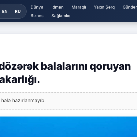
Dünya
İdman
Maraqlı
Yaxın Şərq
Gündə
EN
RU
Biznes
Sağlamlıq
a dözərək balalarını qoruyan
akarlığı.
 hələ hazırlanmayıb.