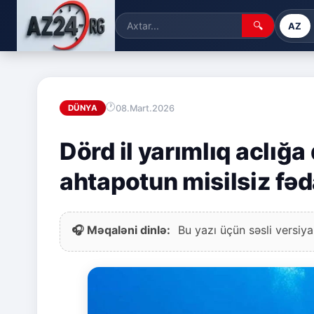
🔍
AZ
08.Mart.2026
DÜNYA
Dörd il yarımlıq aclığ
ahtapotun misilsiz fəd
🎧 Məqaləni dinlə:
Bu yazı üçün səsli versiya