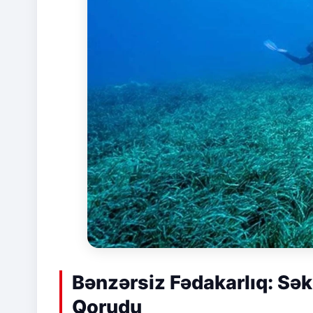
Bənzərsiz Fədakarlıq: Səkk
Qorudu