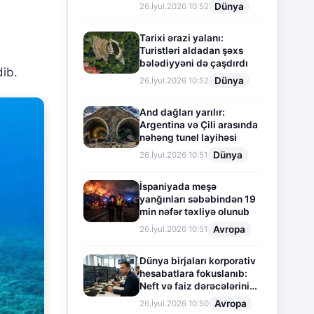
Dünya
26.İyul.2026 10:52
Tarixi ərazi yalanı:
Turistləri aldadan şəxs
bələdiyyəni də çaşdırdı
ib.
Dünya
26.İyul.2026 10:52
And dağları yarılır:
Argentina və Çili arasında
nəhəng tunel layihəsi
Dünya
26.İyul.2026 10:51
İspaniyada meşə
yanğınları səbəbindən 19
min nəfər təxliyə olunub
Avropa
26.İyul.2026 10:51
Dünya birjaları korporativ
hesabatlara fokuslanıb:
Neft və faiz dərəcələrinin
təsiri altında cari vəziyyət
Avropa
26.İyul.2026 10:50