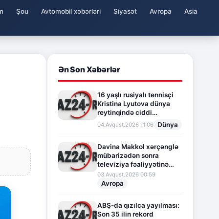
m
Şou
Avtomobil xəbərləri
Siyasət
Avropa
Asia
Ən Son Xəbərlər
16 yaşlı rusiyalı tennisçi
Kristina Lyutova dünya
reytinqində ciddi
irəliləyişə imza atdı
Dünya
04.Avqust.2026 11:06
Davina Makkol xərçənglə
mübarizədən sonra
televiziya fəaliyyətinə
fasilə verir
03.Avqust.2026 00:59
Avropa
ABŞ-da qızılca yayılması:
Son 35 ilin rekord