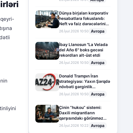
rləri
Dünya birjaları korporativ
hesabatlara fokuslanıb:
 qeyri-
Neft və faiz dərəcələrinin
tışına
təsiri altında cari vəziyyət
Avropa
26.İyul.2026 10:50
ətli
İbay Llanosun "La Velada
del Año 6" boks gecəsi
rekordları alt-üst etdi
Avropa
26.İyul.2026 10:50
Donald Trampın İran
ənin
strategiyası: Yaxın Şərqdə
növbəti gərginlik
mərhələsi
Avropa
26.İyul.2026 10:50
Çinin “hukou” sistemi:
nliyini
Daxili miqrantların
qarşısındakı görünməz
sədd
Avropa
26.İyul.2026 10:22