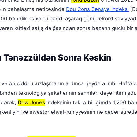
Kəskin bahalaşma nəticəsində
Dou Cons Sənaye İndeksi
(D
,000 bəndlik psixoloji həddi aşaraq günü rekord səviyyəd
verən kütləvi satış dalğasından sonra bazarın güclü bir 
ı Tənəzzüldən Sonra Kəskin
ş verən ciddi ucuzlaşmanın ardınca qeydə alınıb. Həftə 
indən texnologiya şirkətlərinin səhmləri dəyər itirmişdi.
edərək,
Dow Jones
indeksinin təkcə bir gündə 1,200 bə
ənliyini və investor əhval-ruhiyyəsinin nə qədər sürətl