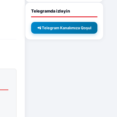
Telegramda izləyin
📲 Telegram Kanalımıza Qoşul