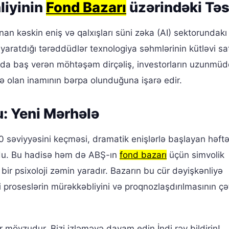
liyinin
Fond Bazarı
üzərindəki Təsi
nan kəskin eniş və qalxışları süni zəka (AI) sektorundakı
yaratdığı tərəddüdlər texnologiya səhmlərinin kütləvi sa
nda baş verən möhtəşəm dirçəliş, investorların uzunmüdd
ərə olan inamının bərpa olunduğuna işarə edir.
: Yeni Mərhələ
 səviyyəsini keçməsi, dramatik enişlərlə başlayan həft
ldu. Bu hadisə həm də ABŞ-ın
fond bazarı
üçün simvolik
bir psixoloji zəmin yaradır. Bazarın bu cür dəyişkənliyə
 proseslərin mürəkkəbliyini və proqnozlaşdırılmasının çəti
r mövzudur. Bizi izləməyə davam edin.İndi rəy bildirin!