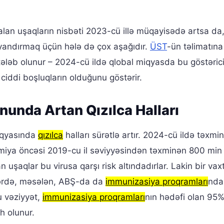
alan uşaqların nisbəti 2023-cü illə müqayisədə artsa da, 
ayandırmaq üçün hələ də çox aşağıdır.
ÜST
-ün təlimatına
tələb olunur – 2024-cü ildə qlobal miqyasda bu göstəri
ciddi boşluqların olduğunu göstərir.
nunda Artan Qızılca Halları
iqyasında
qızılca
halları sürətlə artır. 2024-cü ildə təxmi
miya öncəsi 2019-cu il səviyyəsindən təxminən 800 min
n uşaqlar bu virusa qarşı risk altındadırlar. Lakin bir vax
kələrdə, məsələn, ABŞ-da da
immunizasiya proqramları
nda
u vəziyyət,
immunizasiya proqramları
nın hədəfi olan 95%
h olunur.