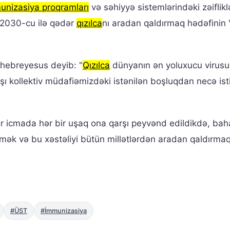
unizasiya proqramları
və səhiyyə sistemlərindəki zəiflikl
, 2030-cu ilə qədər
qızılca
nı aradan qaldırmaq hədəfinin
hebreyesus deyib: "
Qızılca
dünyanın ən yoluxucu virusu
rşı kollektiv müdafiəmizdəki istənilən boşluqdan necə ist
ər icmada hər bir uşaq ona qarşı peyvənd edildikdə, baha
 etmək və bu xəstəliyi bütün millətlərdən aradan qaldırma
#ÜST
#İmmunizasiya