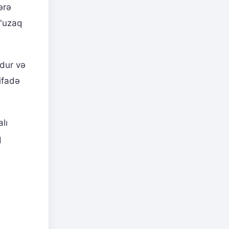
ərə
 "uzaq
dur və
ifadə
lı
q