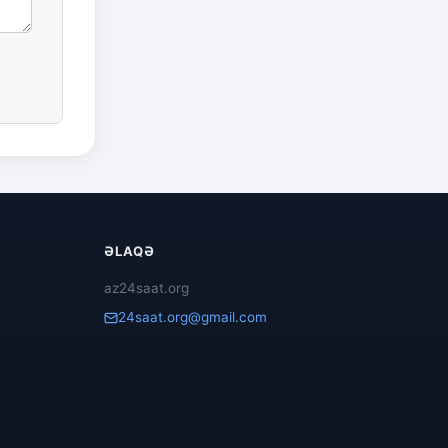
ƏLAQƏ
az24saat.org
24saat.org@gmail.com