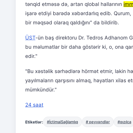
tənqid etməsə də, artan qlobal hallarının
imm
işarə etdiyi barədə xəbərdarlıq edib. Qurum
bir məqsəd olaraq qaldığını" da bildirib.
ÜST
-ün baş direktoru Dr. Tedros Adhanom G
bu məlumatlar bir daha göstərir ki, o, ona qa
edir."
"Bu xəstəlik sərhədlərə hörmət etmir, lakin h
yayılmaların qarşısını almaq, həyatları xilas
mümkündür."
24 saat
Etiketlər:
#İctimaiSağlamlıq
# peyvəndlər
#qızılca