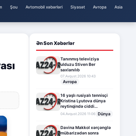
m
Şou
Avtomobil xəbərləri
Siyasət
Avropa
Asia
Ən Son Xəbərlər
Tanınmış televiziya
ası
ulduzu Stiven Ber
saxlanılıb
07.Avqust.2026 10:43
Avropa
16 yaşlı rusiyalı tennisçi
Kristina Lyutova dünya
reytinqində ciddi
irəliləyişə imza atdı
Dünya
04.Avqust.2026 11:06
Davina Makkol xərçənglə
mübarizədən sonra