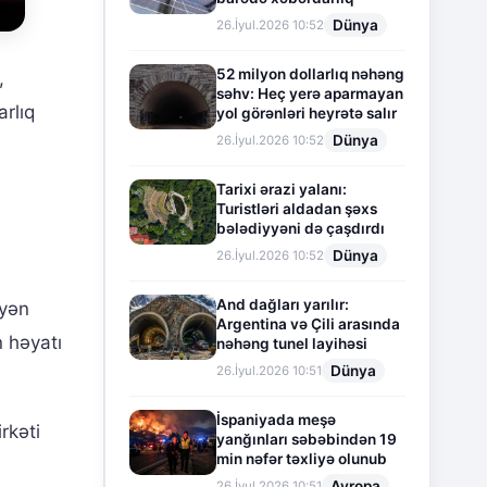
Dünya
26.İyul.2026 10:52
52 milyon dollarlıq nəhəng
,
səhv: Heç yerə aparmayan
arlıq
yol görənləri heyrətə salır
Dünya
26.İyul.2026 10:52
Tarixi ərazi yalanı:
Turistləri aldadan şəxs
bələdiyyəni də çaşdırdı
Dünya
26.İyul.2026 10:52
And dağları yarılır:
yən
Argentina və Çili arasında
 həyatı
nəhəng tunel layihəsi
Dünya
26.İyul.2026 10:51
İspaniyada meşə
rkəti
yanğınları səbəbindən 19
min nəfər təxliyə olunub
Avropa
26.İyul.2026 10:51