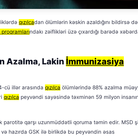
lliklərdə
qızılca
dan ölümlərin kəskin azaldığını bildirsə də
 proqramları
ndakı zəiflikləri üzə çıxardığı barədə xəbərd
in Azalma, Lakin
İmmunizasiya
cü illər arasında
qızılca
ölümlərində 88% azalma müəy
ri
qızılca
peyvəndi sayəsində təxminən 59 milyon insanın
 parotitə qarşı uzunmüddətli qoruma təmin edir. MSD şi
 və hazırda GSK ilə birlikdə bu peyvəndin əsas