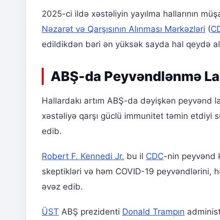
2025-ci ildə xəstəliyin yayılma hallarının mü
Nəzarət və Qarşısının Alınması Mərkəzləri
(
C
edildikdən bəri ən yüksək sayda hal qeydə alın
ABŞ-da Peyvəndlənmə Lan
Hallardakı artım ABŞ-da dəyişkən peyvənd la
xəstəliyə qarşı güclü immunitet təmin etdiyi
edib.
Robert F. Kennedi Jr.
bu il
CDC
-nin peyvənd k
skeptikləri və həm COVID-19 peyvəndlərini, hə
əvəz edib.
ÜST
ABŞ prezidenti
Donald Trampın
administ