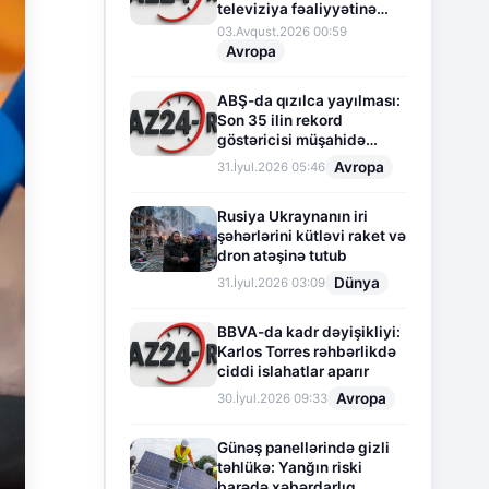
televiziya fəaliyyətinə
fasilə verir
03.Avqust.2026 00:59
Avropa
ABŞ-da qızılca yayılması:
Son 35 ilin rekord
göstəricisi müşahidə
olunur
Avropa
31.İyul.2026 05:46
Rusiya Ukraynanın iri
şəhərlərini kütləvi raket və
dron atəşinə tutub
Dünya
31.İyul.2026 03:09
BBVA-da kadr dəyişikliyi:
Karlos Torres rəhbərlikdə
ciddi islahatlar aparır
Avropa
30.İyul.2026 09:33
Günəş panellərində gizli
təhlükə: Yanğın riski
barədə xəbərdarlıq