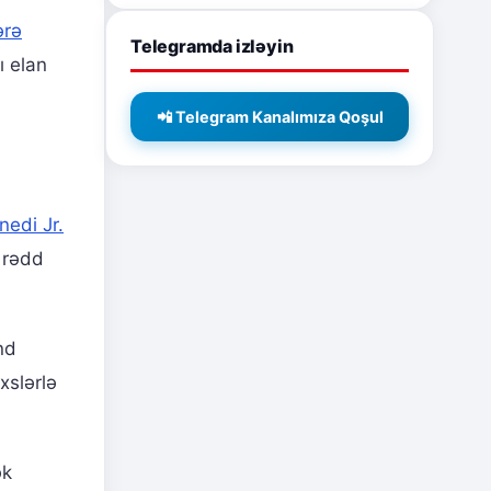
ərə
Telegramda izləyin
ı elan
📲 Telegram Kanalımıza Qoşul
nedi Jr.
 rədd
nd
xslərlə
ək