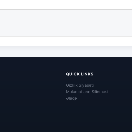
QUICK LINKS
Gizlilik Siyasəti
Məlumatların Silinməsi
Əlaqə