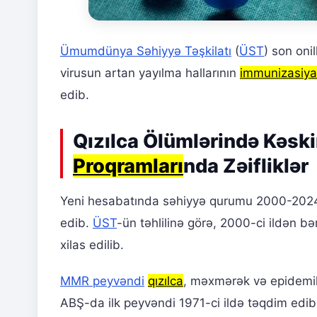
Ümumdünya Səhiyyə Təşkilatı
(
ÜST
) son oni
virusun artan yayılma hallarının
immunizasiya
edib.
Qızılca Ölümlərində Kəsk
Proqramları
nda Zəifliklər
Yeni hesabatında səhiyyə qurumu 2000-2024-
edib.
ÜST
-ün təhlilinə görə, 2000-ci ildən bə
xilas edilib.
MMR peyvəndi
qızılca
, məxmərək və epidemik
ABŞ-da ilk peyvəndi 1971-ci ildə təqdim edib