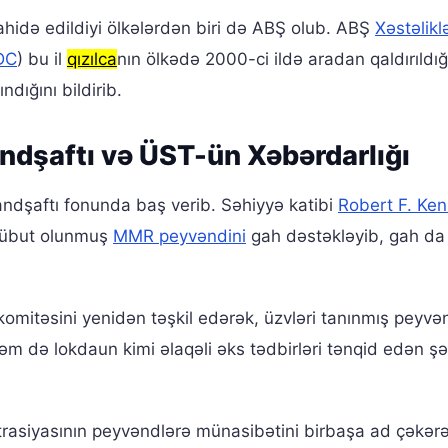
şahidə edildiyi ölkələrdən biri də ABŞ olub. ABŞ
Xəstəlikl
DC
) bu il
qızılca
nın ölkədə 2000-ci ildə aradan qaldırıldığ
dığını bildirib.
dşaftı və ÜST-ün Xəbərdarlığı
ndşaftı fonunda baş verib. Səhiyyə katibi
Robert F. Ken
 sübut olunmuş
MMR peyvəndini
gah dəstəkləyib, gah da
omitəsini yenidən təşkil edərək, üzvləri tanınmış peyvə
m də lokdaun kimi əlaqəli əks tədbirləri tənqid edən şə
rasiyasının peyvəndlərə münasibətini birbaşa ad çəkər