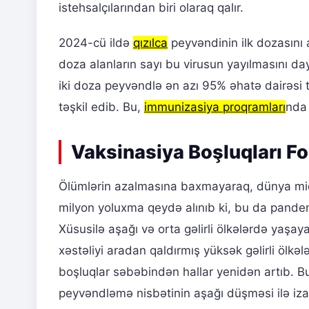
istehsalçılarından biri olaraq qalır.
2024-cü ildə
qızılca
peyvəndinin ilk dozasını 
doza alanların sayı bu virusun yayılmasını d
iki doza peyvəndlə ən azı 95% əhatə dairəsi 
təşkil edib. Bu,
immunizasiya proqramları
nda 
Vaksinasiya Boşluqları Fo
Ölümlərin azalmasına baxmayaraq, dünya m
milyon yoluxma qeydə alınıb ki, bu da pande
Xüsusilə aşağı və orta gəlirli ölkələrdə yaşaya
xəstəliyi aradan qaldırmış yüksək gəlirli öl
boşluqlar səbəbindən hallar yenidən artıb. B
peyvəndləmə nisbətinin aşağı düşməsi ilə iza