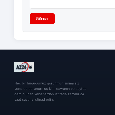
Göndər
Heç bir hüququmuz qorunmur, amma siz
yenə də qorunurmuş kimi davranın və saytda
dərc olunan xəbərlərdən istifadə zamanı 24
saat saytına istinad edin.