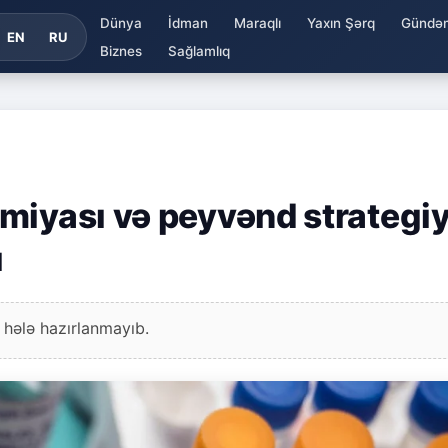
Dünya
İdman
Maraqlı
Yaxın Şərq
Gündə
EN
RU
Biznes
Sağlamlıq
miyası və peyvənd strategiy
ı
 hələ hazırlanmayıb.