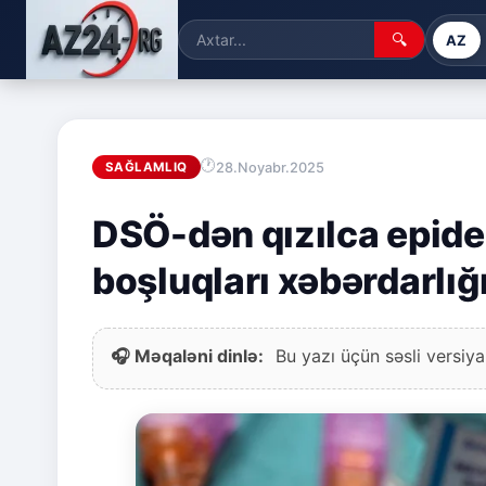
🔍
AZ
28.Noyabr.2025
SAĞLAMLIQ
DSÖ-dən qızılca epide
boşluqları xəbərdarlığ
🎧 Məqaləni dinlə:
Bu yazı üçün səsli versiya