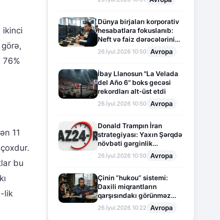
Dünya birjaları korporativ
ikinci
hesabatlara fokuslanıb:
Neft və faiz dərəcələrinin
 görə,
təsiri altında cari vəziyyət
Avropa
26.İyul.2026 10:50
ci 76%
İbay Llanosun "La Velada
del Año 6" boks gecəsi
rekordları alt-üst etdi
Avropa
26.İyul.2026 10:50
Donald Trampın İran
nən 11
strategiyası: Yaxın Şərqdə
növbəti gərginlik
 çoxdur.
mərhələsi
Avropa
26.İyul.2026 10:50
tlar bu
kı
Çinin “hukou” sistemi:
Daxili miqrantların
-lik
qarşısındakı görünməz
sədd
Avropa
26.İyul.2026 10:22