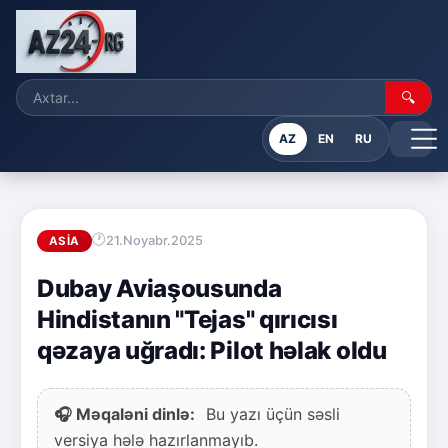
🔍
AZ
EN
RU
21.Noyabr.2025
ASIA
Dubay Aviaşousunda
Hindistanın "Tejas" qırıcısı
qəzaya uğradı: Pilot həlak oldu
🎧 Məqaləni dinlə:
Bu yazı üçün səsli
versiya hələ hazırlanmayıb.