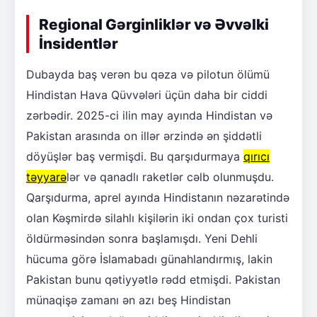
Regional Gərginliklər və Əvvəlki
İnsidentlər
Dubayda baş verən bu qəza və pilotun ölümü
Hindistan Hava Qüvvələri üçün daha bir ciddi
zərbədir. 2025-ci ilin may ayında Hindistan və
Pakistan arasında on illər ərzində ən şiddətli
döyüşlər baş vermişdi. Bu qarşıdurmaya
qırıcı
təyyarə
lər və qanadlı raketlər cəlb olunmuşdu.
Qarşıdurma, aprel ayında Hindistanın nəzarətində
olan Kəşmirdə silahlı kişilərin iki ondan çox turisti
öldürməsindən sonra başlamışdı. Yeni Dehli
hücuma görə İslamabadı günahlandırmış, lakin
Pakistan bunu qətiyyətlə rədd etmişdi. Pakistan
münaqişə zamanı ən azı beş Hindistan