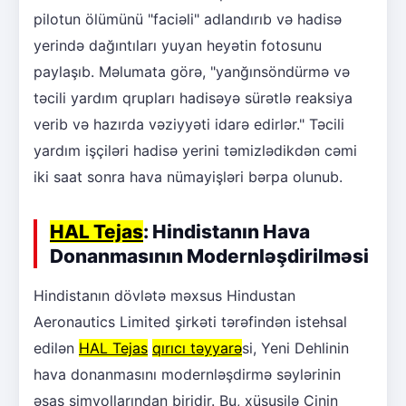
pilotun ölümünü "faciəli" adlandırıb və hadisə
yerində dağıntıları yuyan heyətin fotosunu
paylaşıb. Məlumata görə, "yanğınsöndürmə və
təcili yardım qrupları hadisəyə sürətlə reaksiya
verib və hazırda vəziyyəti idarə edirlər." Təcili
yardım işçiləri hadisə yerini təmizlədikdən cəmi
iki saat sonra hava nümayişləri bərpa olunub.
HAL Tejas
: Hindistanın Hava
Donanmasının Modernləşdirilməsi
Hindistanın dövlətə məxsus Hindustan
Aeronautics Limited şirkəti tərəfindən istehsal
edilən
HAL Tejas
qırıcı təyyarə
si, Yeni Dehlinin
hava donanmasını modernləşdirmə səylərinin
əsas simvollarından biridir. Bu, xüsusilə Çinin