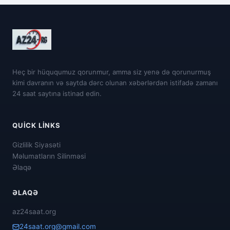
Heç bir hüququmuz qorunmur, amma siz yenə də qorunurmuş
kimi davranın və saytda dərc olunan xəbərlərdən istifadə zamanı
24 saat saytına istinad edin.
QUICK LINKS
Gizlilik Siyasəti
Məlumatların Silinməsi
Əlaqə
ƏLAQƏ
az24saat.org
24saat.org@gmail.com