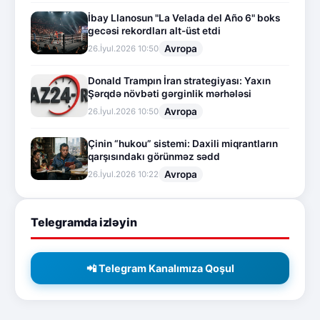
İbay Llanosun "La Velada del Año 6" boks
gecəsi rekordları alt-üst etdi
Avropa
26.İyul.2026 10:50
Donald Trampın İran strategiyası: Yaxın
Şərqdə növbəti gərginlik mərhələsi
Avropa
26.İyul.2026 10:50
Çinin “hukou” sistemi: Daxili miqrantların
qarşısındakı görünməz sədd
Avropa
26.İyul.2026 10:22
Telegramda izləyin
📲 Telegram Kanalımıza Qoşul