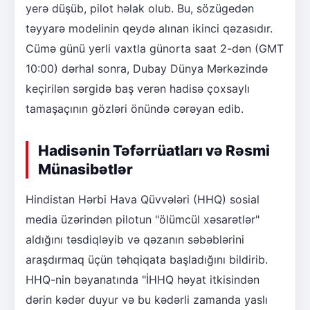
yerə düşüb, pilot həlak olub. Bu, sözügedən
təyyarə modelinin qeydə alınan ikinci qəzasıdır.
Cümə günü yerli vaxtla günorta saat 2-dən (GMT
10:00) dərhal sonra, Dubay Dünya Mərkəzində
keçirilən sərgidə baş verən hadisə çoxsaylı
tamaşaçının gözləri önündə cərəyan edib.
Hadisənin Təfərrüatları və Rəsmi
Münasibətlər
Hindistan Hərbi Hava Qüvvələri (HHQ) sosial
media üzərindən pilotun "ölümcül xəsarətlər"
aldığını təsdiqləyib və qəzanın səbəblərini
araşdırmaq üçün təhqiqata başladığını bildirib.
HHQ-nin bəyanatında "İHHQ həyat itkisindən
dərin kədər duyur və bu kədərli zamanda yaslı