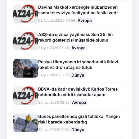
Davina Makkol xərçənglə mübarizədən
sonra televiziya fəaliyyətinə fasilə verir
Avropa
03.Avqust.2026 00:59
ABŞ-da qızılca yayılması: Son 35 ilin
rekord göstəricisi müşahidə olunur
Avropa
31.İyul.2026 05:46
Rusiya Ukraynanın iri şəhərlərini kütləvi
raket və dron atəşinə tutub
Dünya
31.İyul.2026 03:09
BBVA-da kadr dəyişikliyi: Karlos Torres
rəhbərlikdə ciddi islahatlar aparır
Avropa
30.İyul.2026 09:33
Günəş panellərində gizli təhlükə: Yanğın
riski barədə xəbərdarlıq
Dünya
26.İyul.2026 10:52