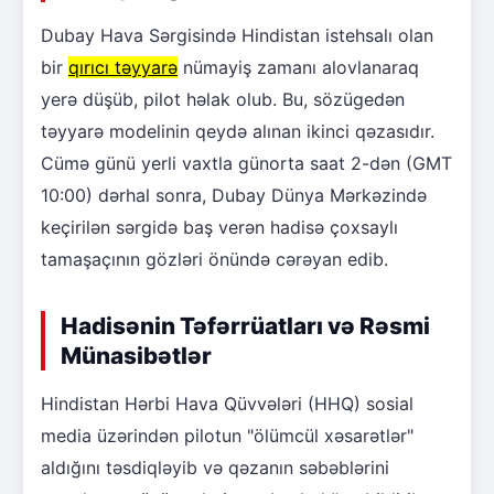
Dubay Hava Sərgisində Hindistan istehsalı olan
bir
qırıcı təyyarə
nümayiş zamanı alovlanaraq
yerə düşüb, pilot həlak olub. Bu, sözügedən
təyyarə modelinin qeydə alınan ikinci qəzasıdır.
Cümə günü yerli vaxtla günorta saat 2-dən (GMT
10:00) dərhal sonra, Dubay Dünya Mərkəzində
keçirilən sərgidə baş verən hadisə çoxsaylı
tamaşaçının gözləri önündə cərəyan edib.
Hadisənin Təfərrüatları və Rəsmi
Münasibətlər
Hindistan Hərbi Hava Qüvvələri (HHQ) sosial
media üzərindən pilotun "ölümcül xəsarətlər"
aldığını təsdiqləyib və qəzanın səbəblərini