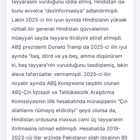
təyyarəsini vurduğunu iddia etmiş, Hindistan isə
bunu əvvəlcə "dezinformasiya" adlandırmışdı.
Lakin 2025-ci ilin iyun ayında Hindistanın yüksək
rütbəli bir generalı Hindistan qüvvələrinin
müəyyən sayda təyyarə itirdiyini etiraf etmişdi.
ABŞ prezidenti Donald Tramp da 2025-ci ilin iyul
ayında "beş, dörd və ya beş, amma düşünürəm
ki, beş təyyarə"nin vurulduğunu təsdiqləmiş, lakin
əlavə təfərrüatlar verməmişdi. 2025-ci ilin
noyabr ayında ABŞ Konqresinə təqdim olunan
ABŞ-Çin İqtisadi və Təhlükəsizlik Araşdırma
Komissiyasının illik hesabatında münaqişənin "Çin
silahlarını nümayiş etdirdiyi" qeyd olunsa da,
Hindistan ordusuna məxsus cəmi üç təyyarənin
itirilməsinə istinad edilmişdi. Hesabatda 2019-
2023-cü illər ərzində Pakistanın silah idxalının 80