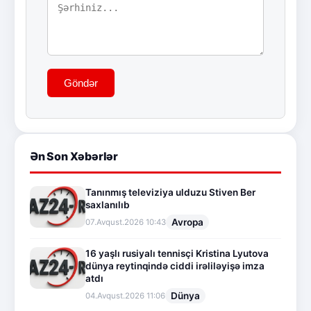
Göndər
Ən Son Xəbərlər
Tanınmış televiziya ulduzu Stiven Ber
saxlanılıb
Avropa
07.Avqust.2026 10:43
16 yaşlı rusiyalı tennisçi Kristina Lyutova
dünya reytinqində ciddi irəliləyişə imza
atdı
Dünya
04.Avqust.2026 11:06