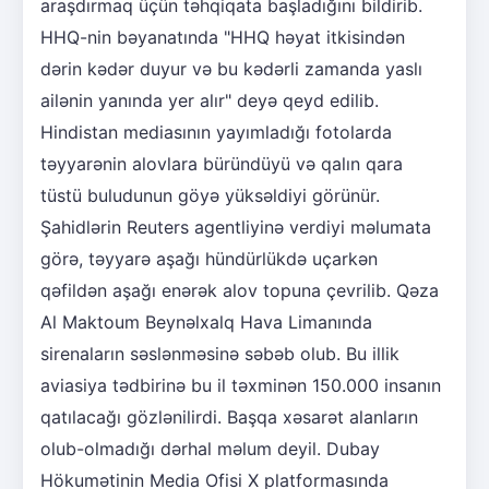
araşdırmaq üçün təhqiqata başladığını bildirib.
HHQ-nin bəyanatında "HHQ həyat itkisindən
dərin kədər duyur və bu kədərli zamanda yaslı
ailənin yanında yer alır" deyə qeyd edilib.
Hindistan mediasının yayımladığı fotolarda
təyyarənin alovlara büründüyü və qalın qara
tüstü buludunun göyə yüksəldiyi görünür.
Şahidlərin Reuters agentliyinə verdiyi məlumata
görə, təyyarə aşağı hündürlükdə uçarkən
qəfildən aşağı enərək alov topuna çevrilib. Qəza
Al Maktoum Beynəlxalq Hava Limanında
sirenaların səslənməsinə səbəb olub. Bu illik
aviasiya tədbirinə bu il təxminən 150.000 insanın
qatılacağı gözlənilirdi. Başqa xəsarət alanların
olub-olmadığı dərhal məlum deyil. Dubay
Hökumətinin Media Ofisi X platformasında