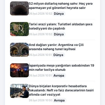
52 milyon dollarlıq nəhəng səhv: Heç yerə
aparmayan yol görənləri heyrətə salır
Dünya
26.İyul.2026 10:52
Tarixi ərazi yalanı: Turistləri aldadan şəxs
bələdiyyəni də çaşdırdı
Dünya
26.İyul.2026 10:52
And dağları yarılır: Argentina və Çili
arasında nəhəng tunel layihəsi
Dünya
26.İyul.2026 10:51
İspaniyada meşə yanğınları səbəbindən 19
min nəfər təxliyə olunub
Avropa
26.İyul.2026 10:51
Dünya birjaları korporativ hesabatlara
fokuslanıb: Neft və faiz dərəcələrinin təsiri
altında cari vəziyyət
Avropa
26.İyul.2026 10:50