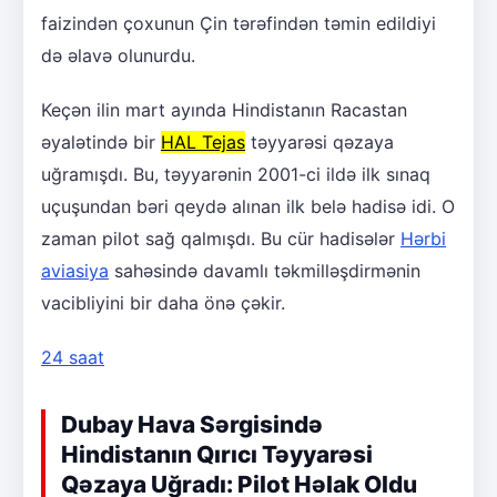
faizindən çoxunun Çin tərəfindən təmin edildiyi
də əlavə olunurdu.
Keçən ilin mart ayında Hindistanın Racastan
əyalətində bir
HAL Tejas
təyyarəsi qəzaya
uğramışdı. Bu, təyyarənin 2001-ci ildə ilk sınaq
uçuşundan bəri qeydə alınan ilk belə hadisə idi. O
zaman pilot sağ qalmışdı. Bu cür hadisələr
Hərbi
aviasiya
sahəsində davamlı təkmilləşdirmənin
vacibliyini bir daha önə çəkir.
24 saat
Dubay Hava Sərgisində
Hindistanın Qırıcı Təyyarəsi
Qəzaya Uğradı: Pilot Həlak Oldu