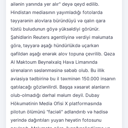
ailənin yanında yer alır" deyə qeyd edilib.
Hindistan mediasının yayımladığı fotolarda
təyyarənin alovlara büründüyü və qalın qara
tüstü buludunun göyə yüksəldiyi görünür.
Şahidlərin Reuters agentliyinə verdiyi məlumata
görə, təyyarə aşağı hündürlükdə uçarkən
qəfildən aşağı enərək alov topuna çevrilib. Qəza
Al Maktoum Beynəlxalq Hava Limanında
sirenaların səslənməsinə səbəb olub. Bu illik
aviasiya tədbirinə bu il təxminən 150.000 insanın
qatılacağı gözlənilirdi. Başqa xəsarət alanların
olub-olmadığı dərhal məlum deyil. Dubay
Hökumətinin Media Ofisi X platformasında
pilotun ölümünü "faciəli" adlandırıb və hadisə
yerində dağıntıları yuyan heyətin fotosunu