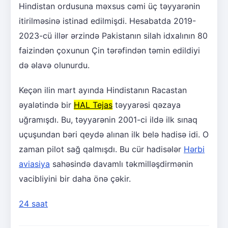
Hindistan ordusuna məxsus cəmi üç təyyarənin
itirilməsinə istinad edilmişdi. Hesabatda 2019-
2023-cü illər ərzində Pakistanın silah idxalının 80
faizindən çoxunun Çin tərəfindən təmin edildiyi
də əlavə olunurdu.
Keçən ilin mart ayında Hindistanın Racastan
əyalətində bir
HAL Tejas
təyyarəsi qəzaya
uğramışdı. Bu, təyyarənin 2001-ci ildə ilk sınaq
uçuşundan bəri qeydə alınan ilk belə hadisə idi. O
zaman pilot sağ qalmışdı. Bu cür hadisələr
Hərbi
aviasiya
sahəsində davamlı təkmilləşdirmənin
vacibliyini bir daha önə çəkir.
24 saat