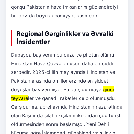
qonşu Pakistanın hava imkanlarını gücləndirdiyi
bir dövrdə böyük əhəmiyyət kəsb edir.
Regional Gərginliklər və Əvvəlki
İnsidentlər
Dubayda baş verən bu qəza və pilotun ölümü
Hindistan Hava Qüvvələri üçün daha bir ciddi
zərbədir. 2025-ci ilin may ayında Hindistan və
Pakistan arasında on illər ərzində ən şiddətli
döyüşlər baş vermişdi. Bu qarşıdurmaya
qırıcı
təyyarə
lər və qanadlı raketlər cəlb olunmuşdu.
Qarşıdurma, aprel ayında Hindistanın nəzarətində
olan Kəşmirdə silahlı kişilərin iki ondan çox turisti
öldürməsindən sonra başlamışdı. Yeni Dehli
hücuma görə İslamabadı günahlandırmış, lakin