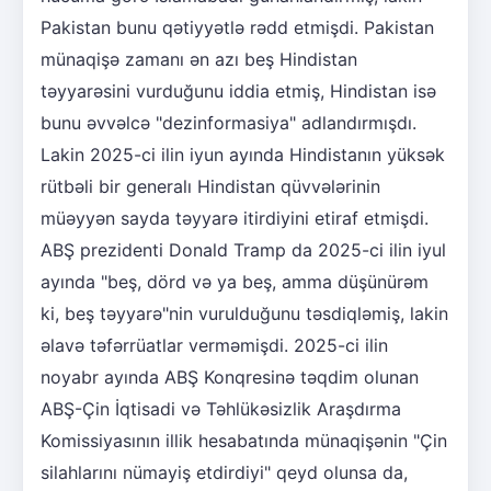
Pakistan bunu qətiyyətlə rədd etmişdi. Pakistan
münaqişə zamanı ən azı beş Hindistan
təyyarəsini vurduğunu iddia etmiş, Hindistan isə
bunu əvvəlcə "dezinformasiya" adlandırmışdı.
Lakin 2025-ci ilin iyun ayında Hindistanın yüksək
rütbəli bir generalı Hindistan qüvvələrinin
müəyyən sayda təyyarə itirdiyini etiraf etmişdi.
ABŞ prezidenti Donald Tramp da 2025-ci ilin iyul
ayında "beş, dörd və ya beş, amma düşünürəm
ki, beş təyyarə"nin vurulduğunu təsdiqləmiş, lakin
əlavə təfərrüatlar verməmişdi. 2025-ci ilin
noyabr ayında ABŞ Konqresinə təqdim olunan
ABŞ-Çin İqtisadi və Təhlükəsizlik Araşdırma
Komissiyasının illik hesabatında münaqişənin "Çin
silahlarını nümayiş etdirdiyi" qeyd olunsa da,