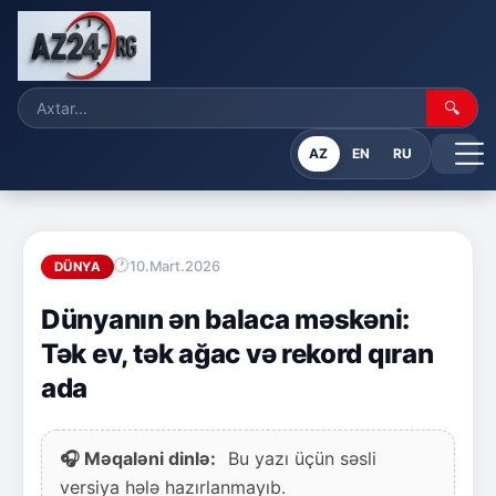
🔍
AZ
EN
RU
10.Mart.2026
DÜNYA
Dünyanın ən balaca məskəni:
Tək ev, tək ağac və rekord qıran
ada
🎧 Məqaləni dinlə:
Bu yazı üçün səsli
versiya hələ hazırlanmayıb.