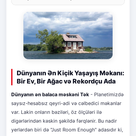
Dünyanın Ən Kiçik Yaşayış Məkanı:
Bir Ev, Bir Ağac və Rekordçu Ada
Dünyanın ən balaca məskəni Tək
- Planetimizdə
saysız-hesabsız qeyri-adi və cəlbedici məkanlar
var. Lakin onların bəziləri, öz ölçüləri ilə
digərlərindən kəskin şəkildə fərqlənir. Bu nadir
yerlərdən biri də "Just Room Enough" adasıdır ki,