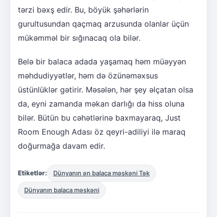
tərzi bəxş edir. Bu, böyük şəhərlərin
gurultusundan qaçmaq arzusunda olanlar üçün
mükəmməl bir sığınacaq ola bilər.
Belə bir balaca adada yaşamaq həm müəyyən
məhdudiyyətlər, həm də özünəməxsus
üstünlüklər gətirir. Məsələn, hər şey əlçatan olsa
da, eyni zamanda məkan darlığı da hiss oluna
bilər. Bütün bu cəhətlərinə baxmayaraq, Just
Room Enough Adası öz qeyri-adiliyi ilə maraq
doğurmağa davam edir.
Etiketlər:
Dünyanın ən balaca məskəni Tək
Dünyanın balaca məskəni