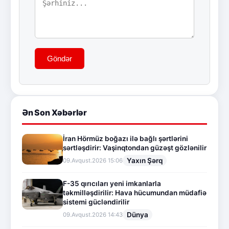
Göndər
Ən Son Xəbərlər
İran Hörmüz boğazı ilə bağlı şərtlərini
sərtləşdirir: Vaşinqtondan güzəşt gözlənilir
Yaxın Şərq
09.Avqust.2026 15:06
F-35 qırıcıları yeni imkanlarla
təkmilləşdirilir: Hava hücumundan müdafiə
sistemi gücləndirilir
Dünya
09.Avqust.2026 14:43