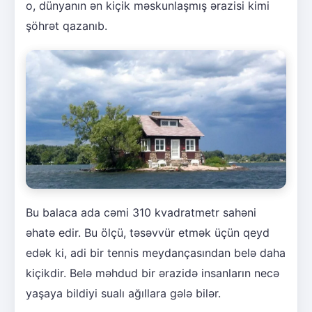
o, dünyanın ən kiçik məskunlaşmış ərazisi kimi
şöhrət qazanıb.
Bu balaca ada cəmi 310 kvadratmetr sahəni
əhatə edir. Bu ölçü, təsəvvür etmək üçün qeyd
edək ki, adi bir tennis meydançasından belə daha
kiçikdir. Belə məhdud bir ərazidə insanların necə
yaşaya bildiyi sualı ağıllara gələ bilər.