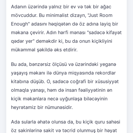
Adanın üzərində yalnız bir ev və tək bir ağac
mövcuddur. Bu minimalist dizayn, "Just Room
Enough" adasını həqiqətən də öz adına layiq bir
məkana çevirir. Adın hərfi mənası "sadəcə kifayət
qədər yer" deməkdir ki, bu da onun kiçikliyini
mükəmməl şəkildə əks etdirir.
Bu ada, bənzərsiz ölçüsü və üzərindəki yeganə
yaşayış məkanı ilə dünya miqyasında rekordlar
kitabına düşüb. O, sadəcə coğrafi bir xüsusiyyət
olmaqla yanaşı, həm də insan fəaliyyətinin ən
kiçik məkanlara necə uyğunlaşa biləcəyinin
heyrətamiz bir nümunəsidir.
Ada sularla əhatə olunsa da, bu kiçik quru sahəsi
öz sakinlərinə sakit və təcrid olunmuş bir həyat