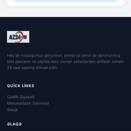
Heç bir hüququmuz qorunmur, amma siz yenə də qorunurmuş
kimi davranın və saytda dərc olunan xəbərlərdən istifadə zamanı
24 saat saytına istinad edin.
QUICK LINKS
Gizlilik Siyasəti
Məlumatların Silinməsi
Əlaqə
ƏLAQƏ