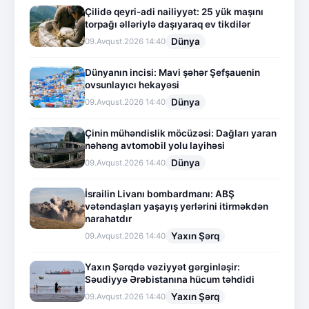
Çilidə qeyri-adi nailiyyət: 25 yük maşını
torpağı əlləriylə daşıyaraq ev tikdilər
Dünya
09.Avqust.2026 14:40
Dünyanın incisi: Mavi şəhər Şefşauenin
ovsunlayıcı hekayəsi
Dünya
09.Avqust.2026 14:40
Çinin mühəndislik möcüzəsi: Dağları yaran
nəhəng avtomobil yolu layihəsi
Dünya
09.Avqust.2026 14:40
İsrailin Livanı bombardmanı: ABŞ
vətəndaşları yaşayış yerlərini itirməkdən
narahatdır
Yaxın Şərq
09.Avqust.2026 14:40
Yaxın Şərqdə vəziyyət gərginləşir:
Səudiyyə Ərəbistanına hücum təhdidi
Yaxın Şərq
09.Avqust.2026 14:40