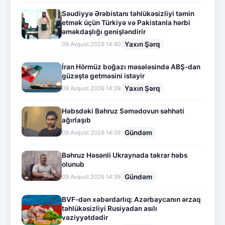
Səudiyyə Ərəbistanı təhlükəsizliyi təmin
etmək üçün Türkiyə və Pakistanla hərbi
əməkdaşlığı genişləndirir
Yaxın Şərq
09.Avqust.2026 14:40
İran Hörmüz boğazı məsələsində ABŞ-dan
güzəştə getməsini istəyir
Yaxın Şərq
09.Avqust.2026 14:39
Həbsdəki Bəhruz Səmədovun səhhəti
ağırlaşıb
Gündəm
09.Avqust.2026 14:39
Bəhruz Həsənli Ukraynada təkrar həbs
olunub
Gündəm
09.Avqust.2026 14:39
BVF-dən xəbərdarlıq: Azərbaycanın ərzaq
təhlükəsizliyi Rusiyadan asılı
vəziyyətdədir