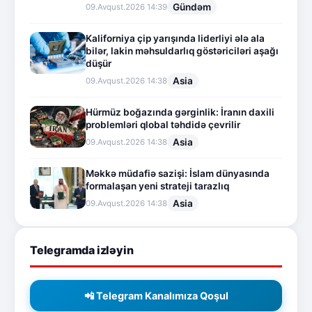
Gündəm
09.Avqust.2026 14:39
Kaliforniya çip yarışında liderliyi ələ ala
bilər, lakin məhsuldarlıq göstəriciləri aşağı
düşür
Asia
09.Avqust.2026 14:38
Hürmüz boğazında gərginlik: İranın daxili
problemləri qlobal təhdidə çevrilir
Asia
09.Avqust.2026 14:38
Məkkə müdafiə sazişi: İslam dünyasında
formalaşan yeni strateji tarazlıq
Asia
09.Avqust.2026 14:38
Telegramda izləyin
📲 Telegram Kanalımıza Qoşul