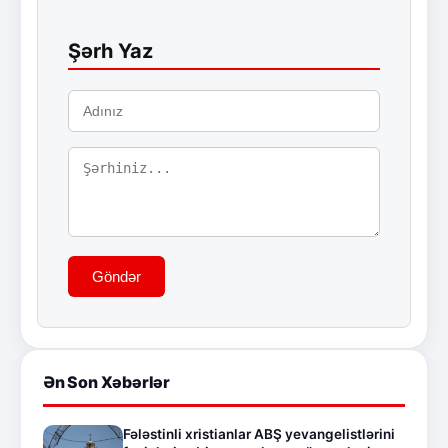
Şərh Yaz
Göndər
Ən Son Xəbərlər
Fələstinli xristianlar ABŞ yevangelistlərini