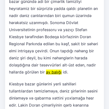
bazar günündə adi bir çimərlik təmizliyi
heyrətamiz bir sürprizlə yadda qaldı: planetin ən
nadir dəniz canlılarından biri qumun üzərində
hərəkətsiz uzanmışdı. Sonoma Dövlət
Universitetinin professoru və yazıçı Stefan
Kiesbye tərəfindən Bodeqa körfəzinin Doran
Regional Parkında edilən bu kəşf, sakit bir səhəri
elmi intriqaya çevirdi. Onun tapdığı nəhəng bir
dəniz şiri deyil, bu kimi nəhənglərin harada
dolaşdığına dair təsəvvürləri alt-üst edən, nadir
hallarda görülən bir
ay balığı
idi.
Kiesbye bazar günlərini yerli sahilləri
tullantılardan təmizləməyə, dəniz şirlərinin səsini
dinləməyə və qabarma xəttini yoxlamağa həsr
edir. Lakin Doran çimərliyinin qərb kənarına