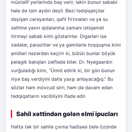
müxtəlif yerlərində baş verir, lakin bunun səbəbi
hələ də tam aydın deyil. Bəzi tədqiqatçılar
dəyişən cərəyanları, qəfil fırtınaları və ya su
səthinə yaxın qidalanma zamanı istiqamət
itirməyi səbəb kimi göstərirlər. Digərləri isə
zədələr, parazitlər və ya gəmilərlə toqquşma kimi
amilləri nəzərdən keçirir ki, bütün bunlar böyük
pelagik balıqları zəiflədə bilər. Dr. Nyegaardın
vurğuladığı kimi, “Ümid edirik ki, bir gün bunun
niyə baş verdiyini daha yaxşı anlayacağıq.” Bu
sözlər həm mövcud sirri, həm də davam edən
tədqiqatların vacibliyini ifadə edir.
Sahil xəttindən gələn elmi ipucları
Hətta tək bir sahilə çıxma hadisəsi belə özündə