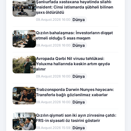
Şanlıurfada xəstəxana həyətində silahlı
insident: Cinsi istismarda şübhəli bilinən
şəxs öldürüldü
Dünya
09.Avqust.2026 16:00
Qızılın bahalaşması: İnvestorların diqqət
etməli olduğu 5 əsas məqam
Dünya
09.Avqust.2026 16:00
Avropada Qərbi Nil virusu təhlükəsi:
Yoluxma hallarında kəskin artım qeydə
alınır
Dünya
09.Avqust.2026 16:00
Trabzonsporda Darwin Nunyes həyəcanı:
Transferlə bağlı gözlənilməz xəbərlər
Dünya
09.Avqust.2026 16:00
Qızılın qiyməti son iki ayın zirvəsinə çatdı:
FRS-in siyasəti öz təsirini göstərir
Dünya
09.Avqust.2026 15:59