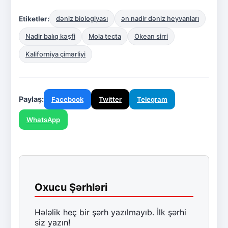
Etiketlər:
dəniz biologiyası
ən nadir dəniz heyvanları
Nadir balıq kəşfi
Mola tecta
Okean sirri
Kaliforniya çimərliyi
Paylaş:
Facebook
Twitter
Telegram
WhatsApp
Oxucu Şərhləri
Hələlik heç bir şərh yazılmayıb. İlk şərhi
siz yazın!