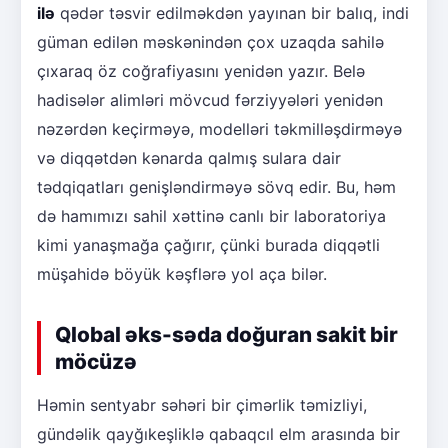
ilə
qədər təsvir edilməkdən yayınan bir balıq, indi
güman edilən məskənindən çox uzaqda sahilə
çıxaraq öz coğrafiyasını yenidən yazır. Belə
hadisələr alimləri mövcud fərziyyələri yenidən
nəzərdən keçirməyə, modelləri təkmilləşdirməyə
və diqqətdən kənarda qalmış sulara dair
tədqiqatları genişləndirməyə sövq edir. Bu, həm
də hamımızı sahil xəttinə canlı bir laboratoriya
kimi yanaşmağa çağırır, çünki burada diqqətli
müşahidə böyük kəşflərə yol aça bilər.
Qlobal əks-səda doğuran sakit bir
möcüzə
Həmin sentyabr səhəri bir çimərlik təmizliyi,
gündəlik qayğıkeşliklə qabaqcıl elm arasında bir