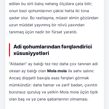
edilən bu sirli balıq nəhəng ölçülərə çata bilir;
onun bəzi qohumlarının çəkisi hətta iki tona
qədər olur. Bu rastlaşma, müasir elmin gözündən
uzun müddət yayınmış bir növü yaxından
tanımaq üçün nadir bir fürsət yaratdı.
Adi qohumlarından fərqləndirici
xüsusiyyətləri
"Aldadan" ay balığı tez-tez daha çox tanınan adi
okean ay balığı olan
Mola mola
ilə səhv salınır.
Ancaq diqqətli baxışla əsas fərqləri görmək
mümkündür: daha hamar və zərif bədən, çıxıntılı
burunsuz quruluş və yetkin Mola mola üçün tipik
olan baş və ya çənə qabarlarının olmaması.