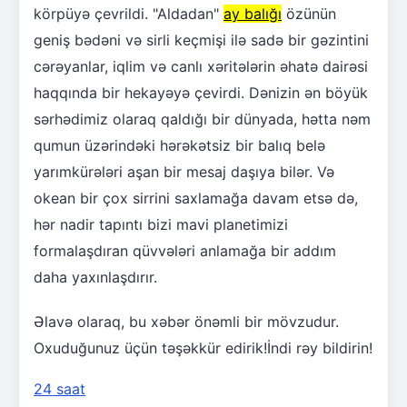
körpüyə çevrildi. "Aldadan"
ay balığı
özünün
geniş bədəni və sirli keçmişi ilə sadə bir gəzintini
cərəyanlar, iqlim və canlı xəritələrin əhatə dairəsi
haqqında bir hekayəyə çevirdi. Dənizin ən böyük
sərhədimiz olaraq qaldığı bir dünyada, hətta nəm
qumun üzərindəki hərəkətsiz bir balıq belə
yarımkürələri aşan bir mesaj daşıya bilər. Və
okean bir çox sirrini saxlamağa davam etsə də,
hər nadir tapıntı bizi mavi planetimizi
formalaşdıran qüvvələri anlamağa bir addım
daha yaxınlaşdırır.
Əlavə olaraq, bu xəbər önəmli bir mövzudur.
Oxuduğunuz üçün təşəkkür edirik!İndi rəy bildirin!
24 saat