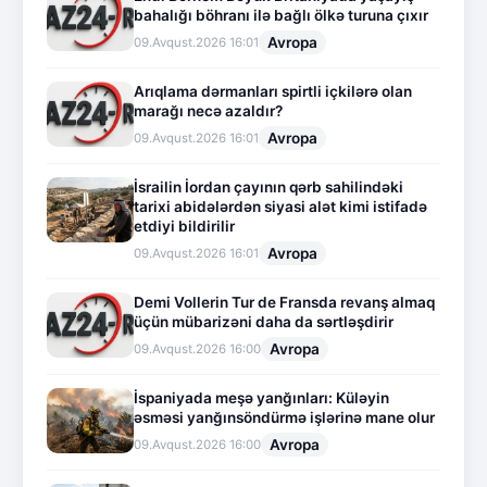
bahalığı böhranı ilə bağlı ölkə turuna çıxır
Avropa
09.Avqust.2026 16:01
Arıqlama dərmanları spirtli içkilərə olan
marağı necə azaldır?
Avropa
09.Avqust.2026 16:01
İsrailin İordan çayının qərb sahilindəki
tarixi abidələrdən siyasi alət kimi istifadə
etdiyi bildirilir
Avropa
09.Avqust.2026 16:01
Demi Vollerin Tur de Fransda revanş almaq
üçün mübarizəni daha da sərtləşdirir
Avropa
09.Avqust.2026 16:00
İspaniyada meşə yanğınları: Küləyin
əsməsi yanğınsöndürmə işlərinə mane olur
Avropa
09.Avqust.2026 16:00