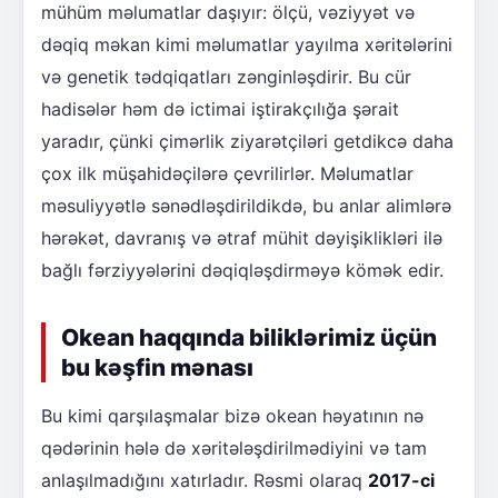
mühüm məlumatlar daşıyır: ölçü, vəziyyət və
dəqiq məkan kimi məlumatlar yayılma xəritələrini
və genetik tədqiqatları zənginləşdirir. Bu cür
hadisələr həm də ictimai iştirakçılığa şərait
yaradır, çünki çimərlik ziyarətçiləri getdikcə daha
çox ilk müşahidəçilərə çevrilirlər. Məlumatlar
məsuliyyətlə sənədləşdirildikdə, bu anlar alimlərə
hərəkət, davranış və ətraf mühit dəyişiklikləri ilə
bağlı fərziyyələrini dəqiqləşdirməyə kömək edir.
Okean haqqında biliklərimiz üçün
bu kəşfin mənası
Bu kimi qarşılaşmalar bizə okean həyatının nə
qədərinin hələ də xəritələşdirilmədiyini və tam
anlaşılmadığını xatırladır. Rəsmi olaraq
2017-ci