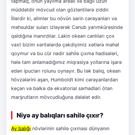
tapmaq, onun yayılma arealı ilə bağlı uzun
müddətdir mövcud olan gözləntilərə ziddir.
İllərdir ki, alimlər bu növün sərin cərəyanları və
məhsuldar suları izləyərək Cənub yarımkürəsində
qaldığına inanırdılar. Lakin okean canlıları çox
vaxt bizim xəritələrdə çəkdiyimiz xətlərə məhəl
qoymur və bu cür nadir sahilə çıxma hadisələri,
hələ tam anlamadığımız miqrasiya yollarına işarə
edən ipucları rolunu oynayır. Bu tək balıq, okean
hövzələrini aşan, Humboldt kimi cərəyanlardan
keçən və bəlkə də ekvatorial sərhədləri ötən
marşrutların mövcudluğuna dəlalət edir.
Niyə ay balıqları sahilə çıxır?
Ay balığı
növlərinin sahilə çıxması dünyanın