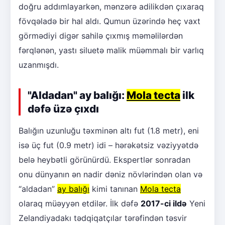
doğru addımlayarkən, mənzərə adilikdən çıxaraq
fövqəladə bir hal aldı. Qumun üzərində heç vaxt
görmədiyi digər sahilə çıxmış məməlilərdən
fərqlənən, yastı siluetə malik müəmmalı bir varlıq
uzanmışdı.
"Aldadan" ay balığı:
Mola tecta
ilk
dəfə üzə çıxdı
Balığın uzunluğu təxminən altı fut (1.8 metr), eni
isə üç fut (0.9 metr) idi – hərəkətsiz vəziyyətdə
belə heybətli görünürdü. Ekspertlər sonradan
onu dünyanın ən nadir dəniz növlərindən olan və
“aldadan”
ay balığı
kimi tanınan
Mola tecta
olaraq müəyyən etdilər. İlk dəfə
2017-ci ildə
Yeni
Zelandiyadakı tədqiqatçılar tərəfindən təsvir