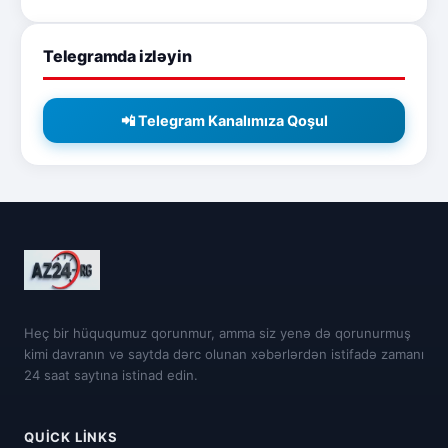
Telegramda izləyin
📲 Telegram Kanalımıza Qoşul
Heç bir hüququmuz qorunmur, amma siz yenə də qorunurmuş
kimi davranın və saytda dərc olunan xəbərlərdən istifadə zamanı
24 saat saytına istinad edin.
QUICK LINKS