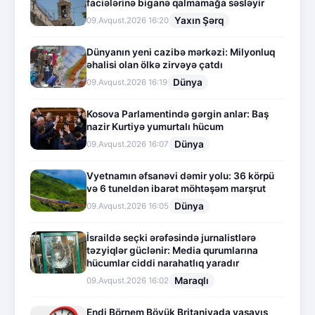
faciələrinə biganə qalmamağa səsləyir
Yaxın Şərq
09.Avqust.2026 16:20
Dünyanın yeni cazibə mərkəzi: Milyonluq
əhalisi olan ölkə zirvəyə çatdı
Dünya
09.Avqust.2026 16:19
Kosova Parlamentində gərgin anlar: Baş
nazir Kurtiyə yumurtalı hücum
Dünya
09.Avqust.2026 16:07
Vyetnamın əfsanəvi dəmir yolu: 36 körpü
və 6 tuneldən ibarət möhtəşəm marşrut
Dünya
09.Avqust.2026 16:05
İsraildə seçki ərəfəsində jurnalistlərə
təzyiqlər güclənir: Media qurumlarına
hücumlar ciddi narahatlıq yaradır
Maraqlı
09.Avqust.2026 16:02
Endi Börnem Böyük Britaniyada yaşayış