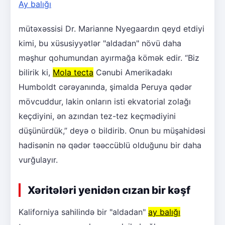
Ay balığı
mütəxəssisi Dr. Marianne Nyegaardın qeyd etdiyi
kimi, bu xüsusiyyətlər "aldadan" növü daha
məşhur qohumundan ayırmağa kömək edir. “Biz
bilirik ki,
Mola tecta
Cənubi Amerikadakı
Humboldt cərəyanında, şimalda Peruya qədər
mövcuddur, lakin onların isti ekvatorial zolağı
keçdiyini, ən azından tez-tez keçmədiyini
düşünürdük,” deyə o bildirib. Onun bu müşahidəsi
hadisənin nə qədər təəccüblü olduğunu bir daha
vurğulayır.
Xəritələri yenidən cızan bir kəşf
Kaliforniya sahilində bir "aldadan"
ay balığı