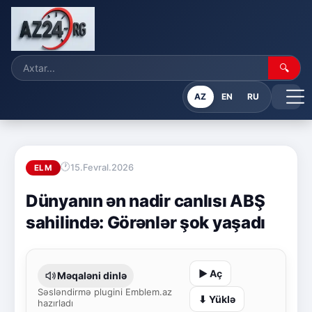
🔍
AZ
EN
RU
15.Fevral.2026
ELM
Dünyanın ən nadir canlısı ABŞ
sahilində: Görənlər şok yaşadı
▶ Aç
Məqaləni dinlə
Səsləndirmə plugini Emblem.az
⬇ Yüklə
hazırladı