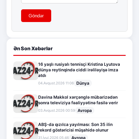
Göndər
Ən Son Xəbərlər
16 yaşlı rusiyalı tennisçi Kristina Lyutova
dünya reytinqində ciddi irəliləyişə imza
atdı
Dünya
04.Avqust.2026 11:06
Davina Makkol xərçənglə mübarizədən
sonra televiziya fəaliyyətinə fasilə verir
Avropa
03.Avqust.2026 00:59
ABŞ-da qızılca yayılması: Son 35 ilin
rekord göstəricisi müşahidə olunur
Avropa
31.İyul.2026 05:46