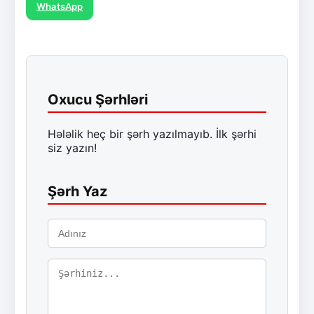
WhatsApp
Oxucu Şərhləri
Hələlik heç bir şərh yazılmayıb. İlk şərhi
siz yazın!
Şərh Yaz