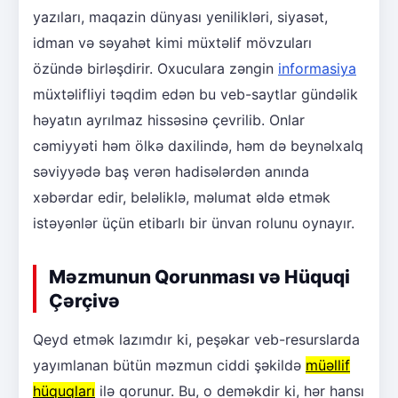
yazıları, maqazin dünyası yenilikləri, siyasət,
idman və səyahət kimi müxtəlif mövzuları
özündə birləşdirir. Oxuculara zəngin
informasiya
müxtəlifliyi təqdim edən bu veb-saytlar gündəlik
həyatın ayrılmaz hissəsinə çevrilib. Onlar
cəmiyyəti həm ölkə daxilində, həm də beynəlxalq
səviyyədə baş verən hadisələrdən anında
xəbərdar edir, beləliklə, məlumat əldə etmək
istəyənlər üçün etibarlı bir ünvan rolunu oynayır.
Məzmunun Qorunması və Hüquqi
Çərçivə
Qeyd etmək lazımdır ki, peşəkar veb-resurslarda
yayımlanan bütün məzmun ciddi şəkildə
müəllif
hüquqları
ilə qorunur. Bu, o deməkdir ki, hər hansı