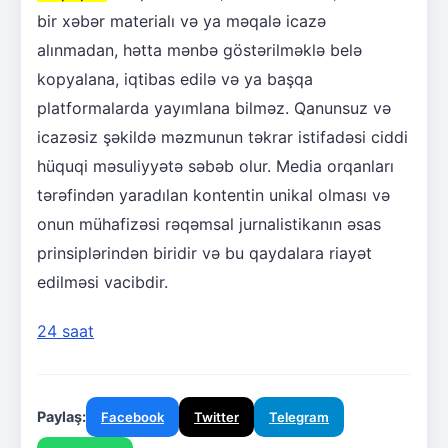
bir xəbər materialı və ya məqalə icazə
alınmadan, hətta mənbə göstərilməklə belə
kopyalana, iqtibas edilə və ya başqa
platformalarda yayımlana bilməz. Qanunsuz və
icazəsiz şəkildə məzmunun təkrar istifadəsi ciddi
hüquqi məsuliyyətə səbəb olur. Media orqanları
tərəfindən yaradılan kontentin unikal olması və
onun mühafizəsi rəqəmsal jurnalistikanın əsas
prinsiplərindən biridir və bu qaydalara riayət
edilməsi vacibdir.
24 saat
Paylaş:
Facebook
Twitter
Telegram