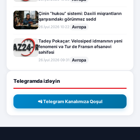
Çinin “hukou” sistemi: Daxili miqrantların
qarşısındakı görünməz sədd
Avropa
26.İyul.2026 10:22
Tadey Pokaçar: Velosiped idmanının yeni
fenomeni və Tur de Fransın əfsanəvi
səhifəsi
Avropa
26.İyul.2026 09:31
Telegramda izləyin
📲 Telegram Kanalımıza Qoşul