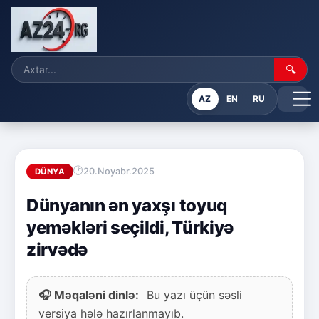
🔍
AZ
EN
RU
20.Noyabr.2025
DÜNYA
Dünyanın ən yaxşı toyuq
yeməkləri seçildi, Türkiyə
zirvədə
🎧 Məqaləni dinlə:
Bu yazı üçün səsli
versiya hələ hazırlanmayıb.