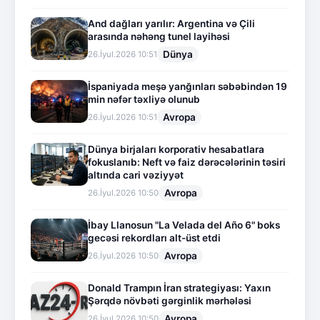
And dağları yarılır: Argentina və Çili
arasında nəhəng tunel layihəsi
Dünya
26.İyul.2026 10:51
İspaniyada meşə yanğınları səbəbindən 19
min nəfər təxliyə olunub
Avropa
26.İyul.2026 10:51
Dünya birjaları korporativ hesabatlara
fokuslanıb: Neft və faiz dərəcələrinin təsiri
altında cari vəziyyət
Avropa
26.İyul.2026 10:50
İbay Llanosun "La Velada del Año 6" boks
gecəsi rekordları alt-üst etdi
Avropa
26.İyul.2026 10:50
Donald Trampın İran strategiyası: Yaxın
Şərqdə növbəti gərginlik mərhələsi
Avropa
26.İyul.2026 10:50