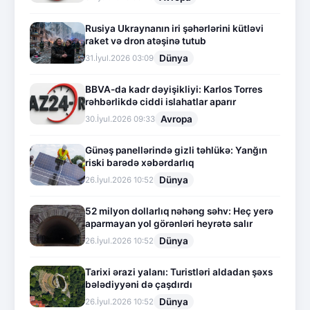
Rusiya Ukraynanın iri şəhərlərini kütləvi
raket və dron atəşinə tutub
Dünya
31.İyul.2026 03:09
BBVA-da kadr dəyişikliyi: Karlos Torres
rəhbərlikdə ciddi islahatlar aparır
Avropa
30.İyul.2026 09:33
Günəş panellərində gizli təhlükə: Yanğın
riski barədə xəbərdarlıq
Dünya
26.İyul.2026 10:52
52 milyon dollarlıq nəhəng səhv: Heç yerə
aparmayan yol görənləri heyrətə salır
Dünya
26.İyul.2026 10:52
Tarixi ərazi yalanı: Turistləri aldadan şəxs
bələdiyyəni də çaşdırdı
Dünya
26.İyul.2026 10:52