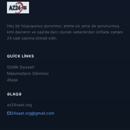
Heç bir hüququmuz qorunmur, amma siz yenə də qorunurmuş
kimi davranın və saytda dərc olunan xəbərlərdən istifadə zamanı
24 saat saytına istinad edin.
QUICK LINKS
Gizlilik Siyasəti
Məlumatların Silinməsi
Əlaqə
ƏLAQƏ
az24saat.org
24saat.org@gmail.com