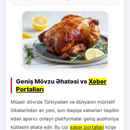
Geniş Mövzu Əhatəsi və
Xəbər
Portalları
Müasir dövrdə Türkiyədən və dünyanın müxtəlif
ölkələrindən ən yeni, son dəqiqə xəbərləri təqdim
edən aparıcı onlayn platformalar geniş auditoriya
kütləsini əhatə edir. Bu cür
xəbər portalları
köşə