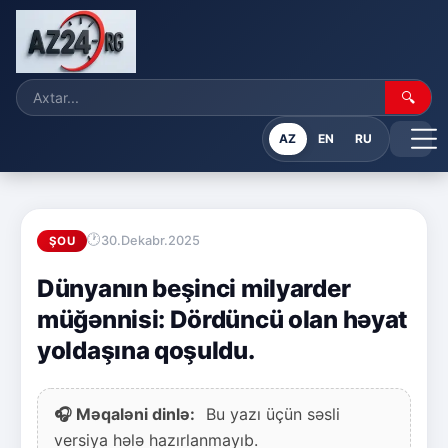
🔍
AZ
EN
RU
30.Dekabr.2025
ŞOU
Dünyanın beşinci milyarder
müğənnisi: Dördüncü olan həyat
yoldaşına qoşuldu.
🎧 Məqaləni dinlə:
Bu yazı üçün səsli
versiya hələ hazırlanmayıb.