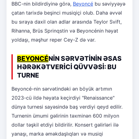
BBC-nin bildirdiyinə görə,
Beyoncé
bu səviyyəyə
çatan tarixdə beşinci musiqiçi olub. Daha əvvəl
bu sıraya daxil olan adlar arasında Teylor Svift,
Rihanna, Brüs Sprinqstin və Beyoncénin həyat
yoldaşı, məşhur reper Cey-Z də var.
BEYONCÉ
NİN SƏRVƏTİNİN ƏSAS
HƏRƏKƏTVERİCİ QÜVVƏSİ: BU
TURNE
Beyoncé-nin sərvətindəki ən böyük artımın
2023-cü ildə həyata keçirdiyi "Renaissance"
dünya turnesi sayəsində baş verdiyi qeyd edilir.
Turnenin ümumi gəlirinin təxminən 600 milyon
dollar təşkil etdiyi bildirilir. Konsert gəlirləri ilə
yanaşı, marka əməkdaşlıqları və musiqi