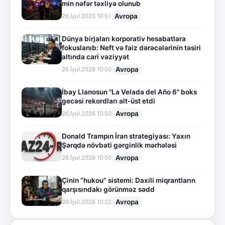
min nəfər təxliyə olunub
Avropa
26.İyul.2026 10:51
Dünya birjaları korporativ hesabatlara
fokuslanıb: Neft və faiz dərəcələrinin təsiri
altında cari vəziyyət
Avropa
26.İyul.2026 10:50
İbay Llanosun "La Velada del Año 6" boks
gecəsi rekordları alt-üst etdi
Avropa
26.İyul.2026 10:50
Donald Trampın İran strategiyası: Yaxın
Şərqdə növbəti gərginlik mərhələsi
Avropa
26.İyul.2026 10:50
Çinin “hukou” sistemi: Daxili miqrantların
qarşısındakı görünməz sədd
Avropa
26.İyul.2026 10:22