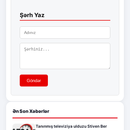
Şərh Yaz
Göndər
Ən Son Xəbərlər
Tanınmış televiziya ulduzu Stiven Ber