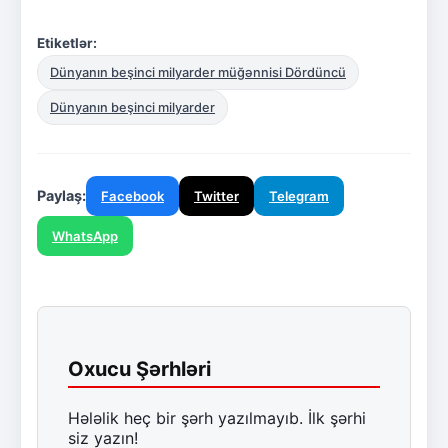
Etiketlər:
Dünyanın beşinci milyarder müğənnisi Dördüncü
Dünyanın beşinci milyarder
Paylaş:
Facebook
Twitter
Telegram
WhatsApp
Oxucu Şərhləri
Hələlik heç bir şərh yazılmayıb. İlk şərhi
siz yazın!