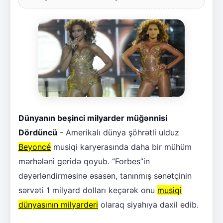
Dünyanın beşinci milyarder müğənnisi
Dördüncü
- Amerikalı dünya şöhrətli ulduz
Beyoncé
musiqi karyerasında daha bir mühüm
mərhələni geridə qoyub. “Forbes”in
dəyərləndirməsinə əsasən, tanınmış sənətçinin
sərvəti 1 milyard dolları keçərək onu
musiqi
dünyasının milyarderi
olaraq siyahıya daxil edib.