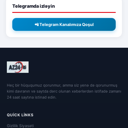
Telegramda izləyin
📲 Telegram Kanalımıza Qoşul
Heç bir hüququmuz qorunmur, amma siz yenə də qorunurmuş
kimi davranın və saytda dərc olunan xəbərlərdən istifadə zamanı
24 saat saytına istinad edin.
QUICK LINKS
Gizlilik Siyasəti