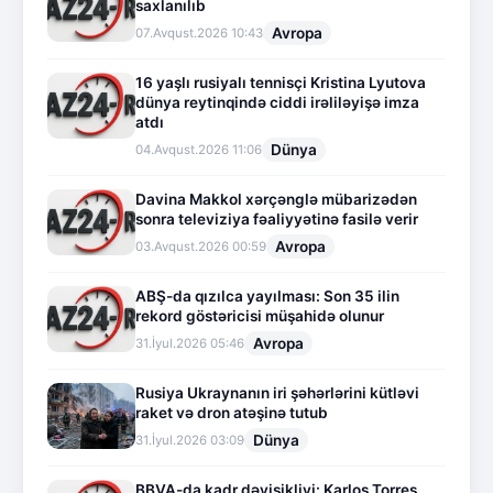
saxlanılıb
Avropa
07.Avqust.2026 10:43
16 yaşlı rusiyalı tennisçi Kristina Lyutova
dünya reytinqində ciddi irəliləyişə imza
atdı
Dünya
04.Avqust.2026 11:06
Davina Makkol xərçənglə mübarizədən
sonra televiziya fəaliyyətinə fasilə verir
Avropa
03.Avqust.2026 00:59
ABŞ-da qızılca yayılması: Son 35 ilin
rekord göstəricisi müşahidə olunur
Avropa
31.İyul.2026 05:46
Rusiya Ukraynanın iri şəhərlərini kütləvi
raket və dron atəşinə tutub
Dünya
31.İyul.2026 03:09
BBVA-da kadr dəyişikliyi: Karlos Torres