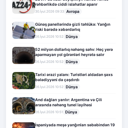
rəhbərlikdə ciddi islahatlar aparır
Avropa
30.İyul.2026 09:33
Günəş panellərində gizli təhlükə: Yanğın
riski barədə xəbərdarlıq
Dünya
26.İyul.2026 10:52
52 milyon dollarlıq nəhəng səhv: Heç yerə
aparmayan yol görənləri heyrətə salır
Dünya
26.İyul.2026 10:52
Tarixi ərazi yalanı: Turistləri aldadan şəxs
bələdiyyəni də çaşdırdı
Dünya
26.İyul.2026 10:52
And dağları yarılır: Argentina və Çili
arasında nəhəng tunel layihəsi
Dünya
26.İyul.2026 10:51
İspaniyada meşə yanğınları səbəbindən 19