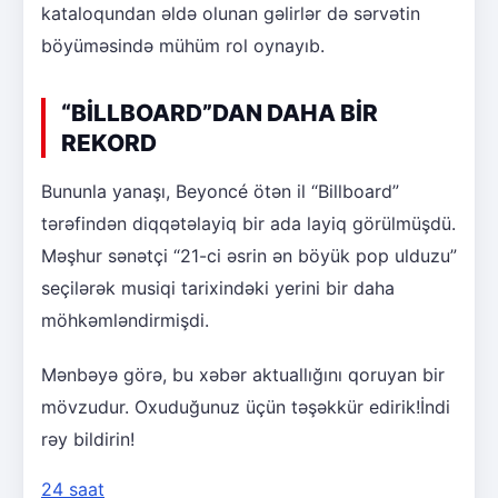
kataloqundan əldə olunan gəlirlər də sərvətin
böyüməsində mühüm rol oynayıb.
“BİLLBOARD”DAN DAHA BİR
REKORD
Bununla yanaşı, Beyoncé ötən il “Billboard”
tərəfindən diqqətəlayiq bir ada layiq görülmüşdü.
Məşhur sənətçi “21-ci əsrin ən böyük pop ulduzu”
seçilərək musiqi tarixindəki yerini bir daha
möhkəmləndirmişdi.
Mənbəyə görə, bu xəbər aktuallığını qoruyan bir
mövzudur. Oxuduğunuz üçün təşəkkür edirik!İndi
rəy bildirin!
24 saat