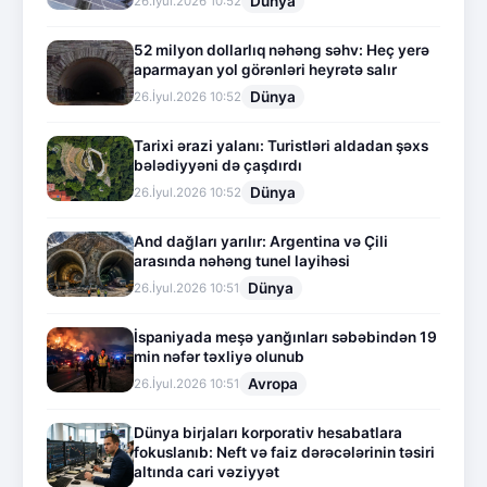
Dünya
26.İyul.2026 10:52
52 milyon dollarlıq nəhəng səhv: Heç yerə
aparmayan yol görənləri heyrətə salır
Dünya
26.İyul.2026 10:52
Tarixi ərazi yalanı: Turistləri aldadan şəxs
bələdiyyəni də çaşdırdı
Dünya
26.İyul.2026 10:52
And dağları yarılır: Argentina və Çili
arasında nəhəng tunel layihəsi
Dünya
26.İyul.2026 10:51
İspaniyada meşə yanğınları səbəbindən 19
min nəfər təxliyə olunub
Avropa
26.İyul.2026 10:51
Dünya birjaları korporativ hesabatlara
fokuslanıb: Neft və faiz dərəcələrinin təsiri
altında cari vəziyyət