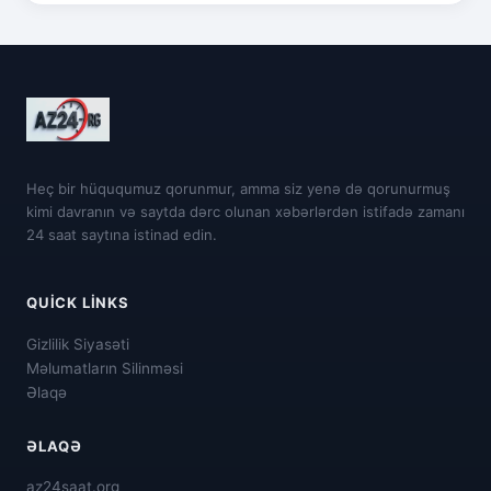
Heç bir hüququmuz qorunmur, amma siz yenə də qorunurmuş
kimi davranın və saytda dərc olunan xəbərlərdən istifadə zamanı
24 saat saytına istinad edin.
QUICK LINKS
Gizlilik Siyasəti
Məlumatların Silinməsi
Əlaqə
ƏLAQƏ
az24saat.org