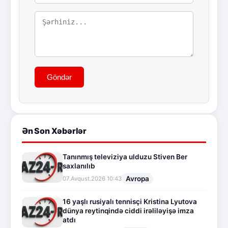
Göndər
Ən Son Xəbərlər
Tanınmış televiziya ulduzu Stiven Ber
saxlanılıb
Avropa
07.Avqust.2026 10:43
16 yaşlı rusiyalı tennisçi Kristina Lyutova
dünya reytinqində ciddi irəliləyişə imza
atdı