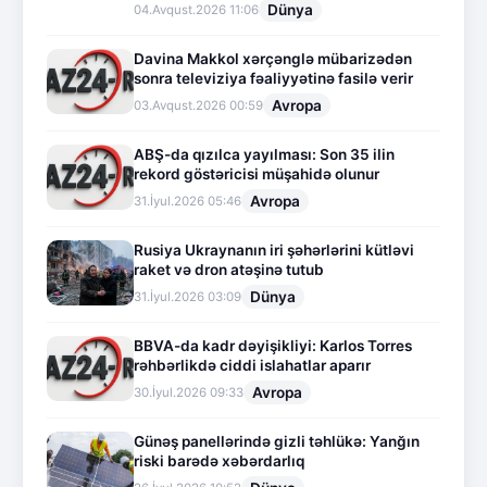
Dünya
04.Avqust.2026 11:06
Davina Makkol xərçənglə mübarizədən
sonra televiziya fəaliyyətinə fasilə verir
Avropa
03.Avqust.2026 00:59
ABŞ-da qızılca yayılması: Son 35 ilin
rekord göstəricisi müşahidə olunur
Avropa
31.İyul.2026 05:46
Rusiya Ukraynanın iri şəhərlərini kütləvi
raket və dron atəşinə tutub
Dünya
31.İyul.2026 03:09
BBVA-da kadr dəyişikliyi: Karlos Torres
rəhbərlikdə ciddi islahatlar aparır
Avropa
30.İyul.2026 09:33
Günəş panellərində gizli təhlükə: Yanğın
riski barədə xəbərdarlıq