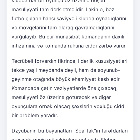
klubda hər bir oyunçu öz üzərinə düşən
məsuliyyəti tam dərk etməlidir. Lakin o, bəzi
futbolçuların hansı səviyyəli klubda oynadıqlarını
və mövqelərini tam olaraq qavramadıqlarını
vurğulayıb. Bu cür münasibət komandanın daxili
intizamına və komanda ruhuna ciddi zərbə vurur.
Təcrübəli forvardın fikrincə, liderlik xüsusiyyətləri
təkcə yaşıl meydanda deyil, həm də soyunub-
geyinmə otağında böyük əhəmiyyət kəsb edir.
Komandada çətin vəziyyətlərdə önə çıxacaq,
məsuliyyəti öz üzərinə götürəcək və digər
oyunçulara örnək olacaq şəxslərin yoxluğu ciddi
bir problem yaradır.
Dzyubanın bu bəyanatları "Spartak"ın tərəfdarları
arasında geniş müzakirələrə yol açıb. Klubun