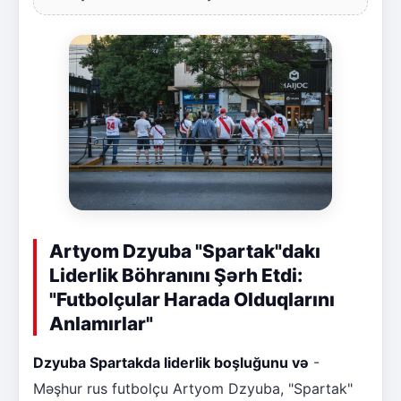
Artyom Dzyuba "Spartak"dakı
Liderlik Böhranını Şərh Etdi:
"Futbolçular Harada Olduqlarını
Anlamırlar"
Dzyuba Spartakda liderlik boşluğunu və
-
Məşhur rus futbolçu Artyom Dzyuba, "Spartak"