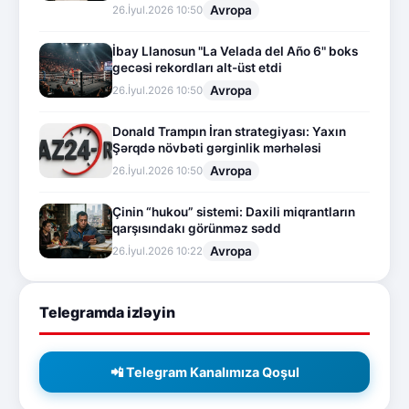
Avropa
26.İyul.2026 10:50
İbay Llanosun "La Velada del Año 6" boks
gecəsi rekordları alt-üst etdi
Avropa
26.İyul.2026 10:50
Donald Trampın İran strategiyası: Yaxın
Şərqdə növbəti gərginlik mərhələsi
Avropa
26.İyul.2026 10:50
Çinin “hukou” sistemi: Daxili miqrantların
qarşısındakı görünməz sədd
Avropa
26.İyul.2026 10:22
Telegramda izləyin
📲 Telegram Kanalımıza Qoşul