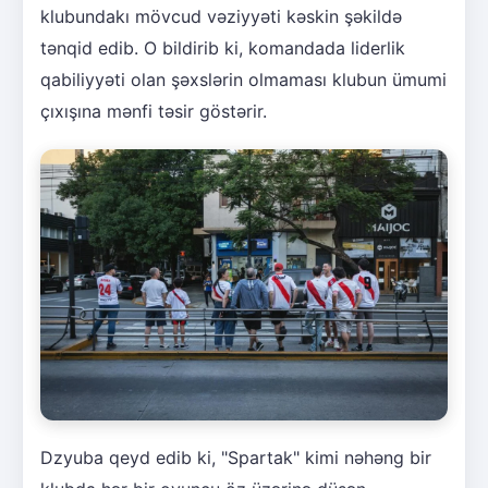
klubundakı mövcud vəziyyəti kəskin şəkildə
tənqid edib. O bildirib ki, komandada liderlik
qabiliyyəti olan şəxslərin olmaması klubun ümumi
çıxışına mənfi təsir göstərir.
Dzyuba qeyd edib ki, "Spartak" kimi nəhəng bir