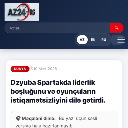
🔍
AZ
EN
RU
10.Mart.2026
DÜNYA
Dzyuba Spartakda liderlik
boşluğunu və oyunçuların
istiqamətsizliyini dilə gətirdi.
🎧 Məqaləni dinlə:
Bu yazı üçün səsli
versiya hələ hazırlanmayıb.