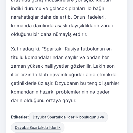
indiki durumu və gələcək planları ilə bağlı
narahatlıqlar daha da artıb. Onun ifadələri,
komanda daxilində əsaslı dəyişikliklərin zəruri
olduğunu bir daha nümayiş etdirir.
Xatırladaq ki, "Spartak" Rusiya futbolunun ən
titullu komandalarından sayılır və ondan hər
zaman yüksək nailiyyətlər gözlənilir. Lakin son
illər ərzində klub davamlı uğurlar əldə etməkdə
çətinliklərlə üzləşir. Dzyubanın bu tənqidi şərhləri
komandanın hazırkı problemlərinin nə qədər
dərin olduğunu ortaya qoyur.
Etiketlər:
Dzyuba Spartakda liderlik boşluğunu və
Dzyuba Spartakda liderlik