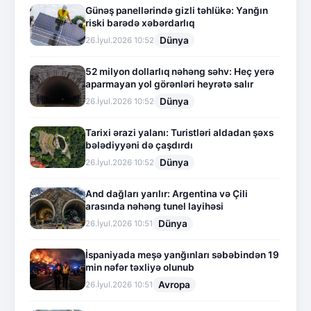
Günəş panellərində gizli təhlükə: Yanğın
riski barədə xəbərdarlıq
Dünya
26.İyul.2026 10:52
52 milyon dollarlıq nəhəng səhv: Heç yerə
aparmayan yol görənləri heyrətə salır
Dünya
26.İyul.2026 10:52
Tarixi ərazi yalanı: Turistləri aldadan şəxs
bələdiyyəni də çaşdırdı
Dünya
26.İyul.2026 10:52
And dağları yarılır: Argentina və Çili
arasında nəhəng tunel layihəsi
Dünya
26.İyul.2026 10:51
İspaniyada meşə yanğınları səbəbindən 19
min nəfər təxliyə olunub
Avropa
26.İyul.2026 10:51