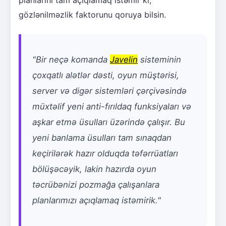
planlarını tam açıqlamaq istəmir ki,
gözlənilməzlik faktorunu qoruya bilsin.
"Bir neçə komanda
Javelin
sisteminin
çoxqatlı alətlər dəsti, oyun müştərisi,
server və digər sistemləri çərçivəsində
müxtəlif yeni anti-fırıldaq funksiyaları və
aşkar etmə üsulları üzərində çalışır. Bu
yeni banlama üsulları tam sınaqdan
keçirilərək hazır olduqda təfərrüatları
bölüşəcəyik, lakin hazırda oyun
təcrübənizi pozmağa çalışanlara
planlarımızı açıqlamaq istəmirik."