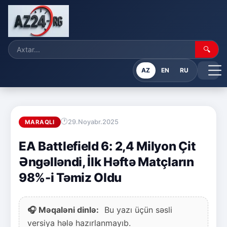
🔍
AZ
EN
RU
29.Noyabr.2025
MARAQLI
EA Battlefield 6: 2,4 Milyon Çit
Əngəlləndi, İlk Həftə Matçların
98%-i Təmiz Oldu
🎧 Məqaləni dinlə:
Bu yazı üçün səsli
versiya hələ hazırlanmayıb.