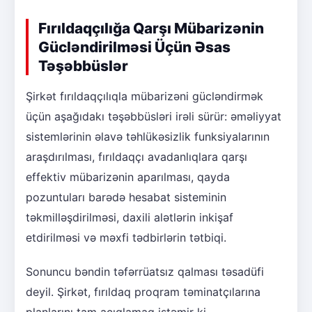
Fırıldaqçılığa Qarşı Mübarizənin
Gücləndirilməsi Üçün Əsas
Təşəbbüslər
Şirkət fırıldaqçılıqla mübarizəni gücləndirmək
üçün aşağıdakı təşəbbüsləri irəli sürür: əməliyyat
sistemlərinin əlavə təhlükəsizlik funksiyalarının
araşdırılması, fırıldaqçı avadanlıqlara qarşı
effektiv mübarizənin aparılması, qayda
pozuntuları barədə hesabat sisteminin
təkmilləşdirilməsi, daxili alətlərin inkişaf
etdirilməsi və məxfi tədbirlərin tətbiqi.
Sonuncu bəndin təfərrüatsız qalması təsadüfi
deyil. Şirkət, fırıldaq proqram təminatçılarına