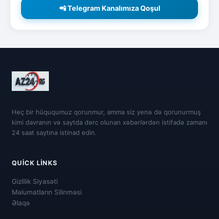
📲 Telegram Kanalımıza Qoşul
Heç bir hüququmuz qorunmur, amma siz yenə də qorunurmuş
kimi davranın və saytda dərc olunan xəbərlərdən istifadə zamanı
24 saat saytına istinad edin.
QUICK LINKS
Gizlilik Siyasəti
Məlumatların Silinməsi
Əlaqə