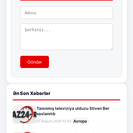
Göndər
Ən Son Xəbərlər
Tanınmış televiziya ulduzu Stiven Ber
saxlanılıb
Avropa
07.Avqust.2026 10:43