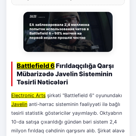
Battlefield 6
Fırıldaqçılığa Qarşı
Mübarizədə Javelin Sisteminin
Təsirli Nəticələri
Electronic Arts
şirkəti "Battlefield 6" oyunundakı
Javelin
anti-hərrac sisteminin fəaliyyəti ilə bağlı
təsirli statistik göstəricilər yayımlayıb. Oktyabrın
10-da satışa çıxarıldığı gündən bəri sistem 2,4
milyon fırıldaq cəhdinin qarşısını alıb. Şirkət əlavə