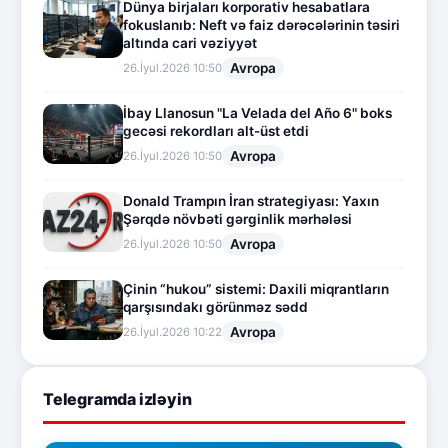
Dünya birjaları korporativ hesabatlara
fokuslanıb: Neft və faiz dərəcələrinin təsiri
altında cari vəziyyət
Avropa
26.İyul.2026 10:50
İbay Llanosun "La Velada del Año 6" boks
gecəsi rekordları alt-üst etdi
Avropa
26.İyul.2026 10:50
Donald Trampın İran strategiyası: Yaxın
Şərqdə növbəti gərginlik mərhələsi
Avropa
26.İyul.2026 10:50
Çinin “hukou” sistemi: Daxili miqrantların
qarşısındakı görünməz sədd
Avropa
26.İyul.2026 10:22
Telegramda izləyin