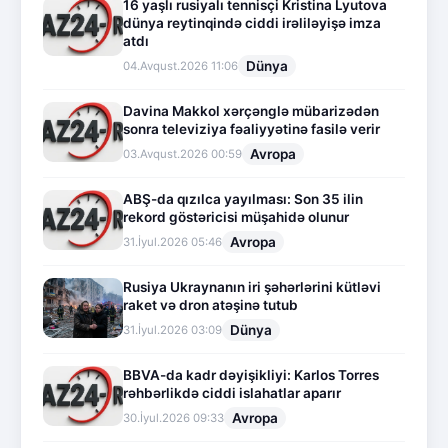
16 yaşlı rusiyalı tennisçi Kristina Lyutova
dünya reytinqində ciddi irəliləyişə imza
atdı
Dünya
04.Avqust.2026 11:06
Davina Makkol xərçənglə mübarizədən
sonra televiziya fəaliyyətinə fasilə verir
Avropa
03.Avqust.2026 00:59
ABŞ-da qızılca yayılması: Son 35 ilin
rekord göstəricisi müşahidə olunur
Avropa
31.İyul.2026 05:46
Rusiya Ukraynanın iri şəhərlərini kütləvi
raket və dron atəşinə tutub
Dünya
31.İyul.2026 03:09
BBVA-da kadr dəyişikliyi: Karlos Torres
rəhbərlikdə ciddi islahatlar aparır
Avropa
30.İyul.2026 09:33