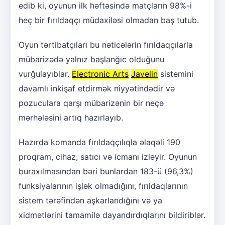
edib ki, oyunun ilk həftəsində matçların 98%-i
heç bir fırıldaqçı müdaxiləsi olmadan baş tutub.
Oyun tərtibatçıları bu nəticələrin fırıldaqçılarla
mübarizədə yalnız başlanğıc olduğunu
vurğulayıblar.
Electronic Arts
Javelin
sistemini
davamlı inkişaf etdirmək niyyətindədir və
pozuculara qarşı mübarizənin bir neçə
mərhələsini artıq hazırlayıb.
Hazırda komanda fırıldaqçılıqla əlaqəli 190
proqram, cihaz, satıcı və icmanı izləyir. Oyunun
buraxılmasından bəri bunlardan 183-ü (96,3%)
funksiyalarının işlək olmadığını, fırıldaqlarının
sistem tərəfindən aşkarlandığını və ya
xidmətlərini tamamilə dayandırdıqlarını bildiriblər.