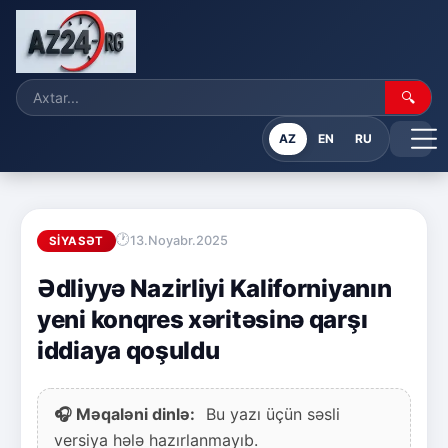
🔍
AZ
EN
RU
13.Noyabr.2025
SIYASƏT
Ədliyyə Nazirliyi Kaliforniyanın
yeni konqres xəritəsinə qarşı
iddiaya qoşuldu
🎧 Məqaləni dinlə:
Bu yazı üçün səsli
versiya hələ hazırlanmayıb.