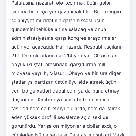
Palatasına nəzarəti ələ keçirmək üçün gələn il
sadəcə bir neçə yer qazanmalıdılar. Bu, Trampın
səlahiyyət müddətinin qalan hissəsi üçün
gündəmini təhlükə altına salacaq və onun
administrasiyasına qarşı Konqres araşdırmaları
üçün yol açacaqdı. Hal-hazırda Respublikaçıların
219, Demokratların isə 214 yeri var. Ölkənin ən
böyük iki ştatı arasındakı qarşıdurma milli
miqyasa yayılıb, Missuri, Ohayo və bir sıra digər
ştatlar ya partizan üstünlüyü əldə etmək üçün
yeni bölgə xətləri qəbul edir, ya da bunu etməyi
düşünürlər. Kaliforniya seçki tədbirinin milli
təsirləri həm cəlb etdiyi pullarda, həm də iştirak
edən yüksək profilli şəxslərdə açıq şəkildə
görünürdü. Yarışa on milyonlarla dollar axdı, o
cümlədən Nümayəndələr Palatasının spikeri Mayk