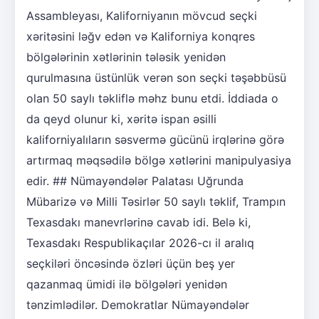
Assambleyası, Kaliforniyanın mövcud seçki
xəritəsini ləğv edən və Kaliforniya konqres
bölgələrinin xətlərinin tələsik yenidən
qurulmasına üstünlük verən son seçki təşəbbüsü
olan 50 saylı təkliflə məhz bunu etdi. İddiada o
da qeyd olunur ki, xəritə ispan əsilli
kaliforniyalıların səsvermə gücünü irqlərinə görə
artırmaq məqsədilə bölgə xətlərini manipulyasiya
edir. ## Nümayəndələr Palatası Uğrunda
Mübarizə və Milli Təsirlər 50 saylı təklif, Trampın
Texasdakı manevrlərinə cavab idi. Belə ki,
Texasdakı Respublikaçılar 2026-cı il aralıq
seçkiləri öncəsində özləri üçün beş yer
qazanmaq ümidi ilə bölgələri yenidən
tənzimlədilər. Demokratlar Nümayəndələr