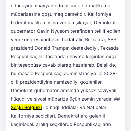
edəcəyini müəyyən edə biləcək bir məhkəmə
mübarizəsinə qoşulmaq deməkdir. Kaliforniya
federal məhkəməsinə verilən şikayət, Demokrat
qubernator Qavin Nyusom tərəfindən təklif edilən
yeni konqres xəritəsini hədəf alır. Bu xəritə, ABŞ
prezidenti Donald Trampın dəstəklədiyi, Texasda
Respublikaçılar tərəfindən həyata keçirilən oxşar
bir təşəbbüsə cavab olaraq hazırlanıb. Beləliklə,
bu məsələ Respublikaçı administrasiya ilə 2028-
ci il prezidentliyinə namizədliyi gözlənilən
Demokrat qubernator arasında yüksək səviyyəli
hüquqi və siyasi mübarizə üçün zəmin yaradır. ##
Seçki Bölgüsü
ilə bağlı İddialar və Nəticələr
Kaliforniya seçiciləri, Demokratlara gələn il
keçiriləcək aralıq seçkilərdə Respublikaçıların