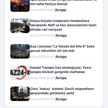
min nəfər təxliyə olunub
Avropa
26.İyul.2026 10:51
Dünya birjaları korporativ hesabatlara
fokuslanıb: Neft və faiz dərəcələrinin təsiri
altında cari vəziyyət
Avropa
26.İyul.2026 10:50
İbay Llanosun "La Velada del Año 6" boks
gecəsi rekordları alt-üst etdi
Avropa
26.İyul.2026 10:50
Donald Trampın İran strategiyası: Yaxın
Şərqdə növbəti gərginlik mərhələsi
Avropa
26.İyul.2026 10:50
Çinin “hukou” sistemi: Daxili miqrantların
qarşısındakı görünməz sədd
Avropa
26.İyul.2026 10:22