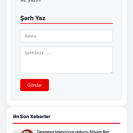
Şərh Yaz
Göndər
Ən Son Xəbərlər
Tanınmış televiziya ulduzu Stiven Ber