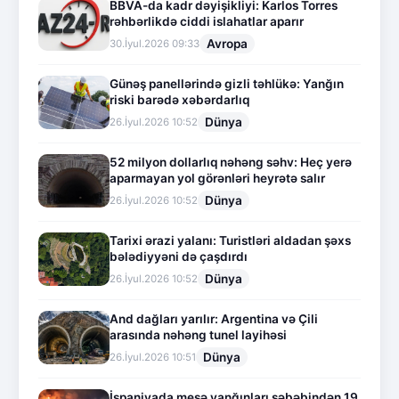
BBVA-da kadr dəyişikliyi: Karlos Torres
rəhbərlikdə ciddi islahatlar aparır
Avropa
30.İyul.2026 09:33
Günəş panellərində gizli təhlükə: Yanğın
riski barədə xəbərdarlıq
Dünya
26.İyul.2026 10:52
52 milyon dollarlıq nəhəng səhv: Heç yerə
aparmayan yol görənləri heyrətə salır
Dünya
26.İyul.2026 10:52
Tarixi ərazi yalanı: Turistləri aldadan şəxs
bələdiyyəni də çaşdırdı
Dünya
26.İyul.2026 10:52
And dağları yarılır: Argentina və Çili
arasında nəhəng tunel layihəsi
Dünya
26.İyul.2026 10:51
İspaniyada meşə yanğınları səbəbindən 19