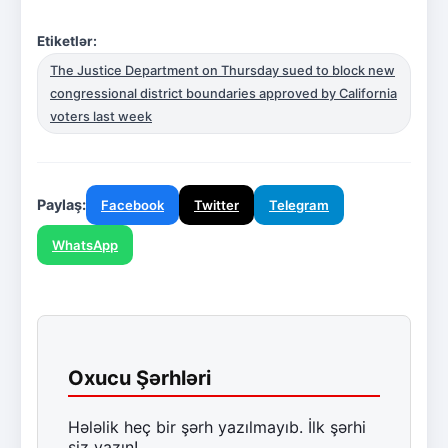
Etiketlər:
The Justice Department on Thursday sued to block new
congressional district boundaries approved by California
voters last week
Paylaş:
Facebook
Twitter
Telegram
WhatsApp
Oxucu Şərhləri
Hələlik heç bir şərh yazılmayıb. İlk şərhi
siz yazın!