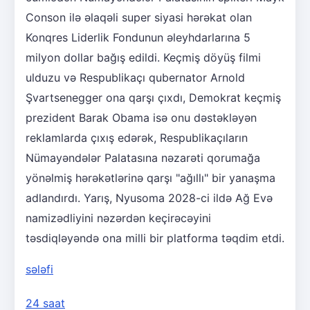
Conson ilə əlaqəli super siyasi hərəkat olan
Konqres Liderlik Fondunun əleyhdarlarına 5
milyon dollar bağış edildi. Keçmiş döyüş filmi
ulduzu və Respublikaçı qubernator Arnold
Şvartsenegger ona qarşı çıxdı, Demokrat keçmiş
prezident Barak Obama isə onu dəstəkləyən
reklamlarda çıxış edərək, Respublikaçıların
Nümayəndələr Palatasına nəzarəti qorumağa
yönəlmiş hərəkətlərinə qarşı "ağıllı" bir yanaşma
adlandırdı. Yarış, Nyusoma 2028-ci ildə Ağ Evə
namizədliyini nəzərdən keçirəcəyini
təsdiqləyəndə ona milli bir platforma təqdim etdi.
sələfi
24 saat