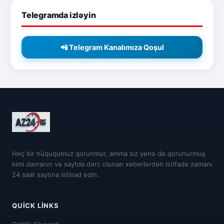
Telegramda izləyin
📲 Telegram Kanalımıza Qoşul
Heç bir hüququmuz qorunmur, amma siz yenə də qorunurmuş
kimi davranın və saytda dərc olunan xəbərlərdən istifadə zamanı
24 saat saytına istinad edin.
QUICK LINKS