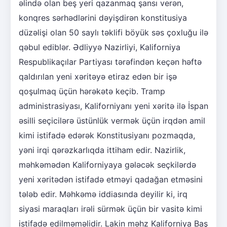
əlində olan beş yeri qazanmaq şansı verən,
konqres sərhədlərini dəyişdirən konstitusiya
düzəlişi olan 50 saylı təklifi böyük səs çoxluğu ilə
qəbul ediblər. Ədliyyə Nazirliyi, Kaliforniya
Respublikaçılar Partiyası tərəfindən keçən həftə
qaldırılan yeni xəritəyə etiraz edən bir işə
qoşulmaq üçün hərəkətə keçib. Tramp
administrasiyası, Kaliforniyanı yeni xəritə ilə İspan
əsilli seçicilərə üstünlük vermək üçün irqdən amil
kimi istifadə edərək Konstitusiyanı pozmaqda,
yəni irqi qərəzkarlıqda ittiham edir. Nazirlik,
məhkəmədən Kaliforniyaya gələcək seçkilərdə
yeni xəritədən istifadə etməyi qadağan etməsini
tələb edir. Məhkəmə iddiasında deyilir ki, irq
siyasi maraqları irəli sürmək üçün bir vasitə kimi
istifadə edilməməlidir. Lakin məhz Kaliforniya Baş