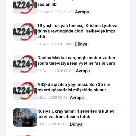
saxlanılıb
Avropa
07.Avqust.2026 10:43
16 yaşlı rusiyalı tennisçi Kristina Lyutova
dünya reytinqində ciddi irəliləyişə imza
atdı
Dünya
04.Avqust.2026 11:06
Davina Makkol xərçənglə mübarizədən
sonra televiziya fəaliyyətinə fasilə verir
Avropa
03.Avqust.2026 00:59
ABŞ-da qızılca yayılması: Son 35 ilin
rekord göstəricisi müşahidə olunur
Avropa
31.İyul.2026 05:46
Rusiya Ukraynanın iri şəhərlərini kütləvi
raket və dron atəşinə tutub
Dünya
31.İyul.2026 03:09