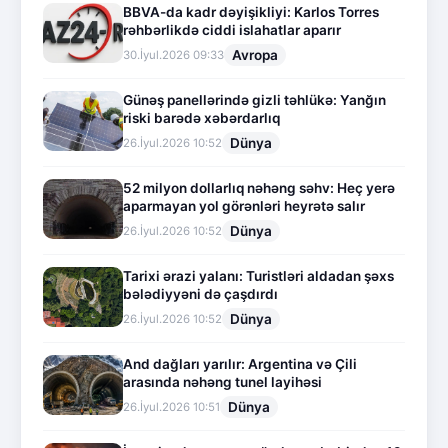
BBVA-da kadr dəyişikliyi: Karlos Torres
rəhbərlikdə ciddi islahatlar aparır
Avropa
30.İyul.2026 09:33
Günəş panellərində gizli təhlükə: Yanğın
riski barədə xəbərdarlıq
Dünya
26.İyul.2026 10:52
52 milyon dollarlıq nəhəng səhv: Heç yerə
aparmayan yol görənləri heyrətə salır
Dünya
26.İyul.2026 10:52
Tarixi ərazi yalanı: Turistləri aldadan şəxs
bələdiyyəni də çaşdırdı
Dünya
26.İyul.2026 10:52
And dağları yarılır: Argentina və Çili
arasında nəhəng tunel layihəsi
Dünya
26.İyul.2026 10:51