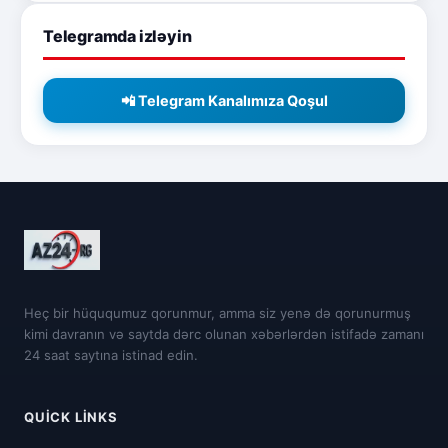
Telegramda izləyin
📲 Telegram Kanalımıza Qoşul
Heç bir hüququmuz qorunmur, amma siz yenə də qorunurmuş
kimi davranın və saytda dərc olunan xəbərlərdən istifadə zamanı
24 saat saytına istinad edin.
QUICK LINKS