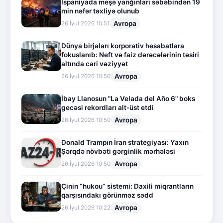
İspaniyada meşə yanğınları səbəbindən 19
min nəfər təxliyə olunub
Avropa
26.İyul.2026 10:51
Dünya birjaları korporativ hesabatlara
fokuslanıb: Neft və faiz dərəcələrinin təsiri
altında cari vəziyyət
Avropa
26.İyul.2026 10:50
İbay Llanosun "La Velada del Año 6" boks
gecəsi rekordları alt-üst etdi
Avropa
26.İyul.2026 10:50
Donald Trampın İran strategiyası: Yaxın
Şərqdə növbəti gərginlik mərhələsi
Avropa
26.İyul.2026 10:50
Çinin “hukou” sistemi: Daxili miqrantların
qarşısındakı görünməz sədd
Avropa
26.İyul.2026 10:22