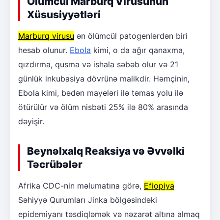
Ölümcül Marburq Virusunun
Xüsusiyyətləri
Marburq virusu
ən ölümcül patogenlərdən biri
hesab olunur.
Ebola
kimi, o da ağır qanaxma,
qızdırma, qusma və ishala səbəb olur və 21
günlük inkubasiya dövrünə malikdir. Həmçinin,
Ebola kimi, bədən mayeləri ilə təmas yolu ilə
ötürülür və ölüm nisbəti 25% ilə 80% arasında
dəyişir.
Beynəlxalq Reaksiya və Əvvəlki
Təcrübələr
Afrika CDC-nin məlumatına görə,
Efiopiya
Səhiyyə Qurumları Jinka bölgəsindəki
epidemiyanı təsdiqləmək və nəzarət altına almaq