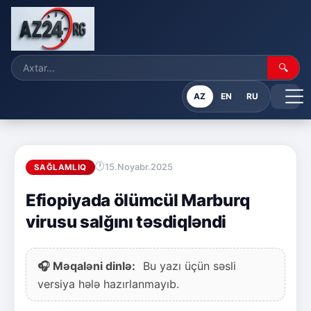
🔍
AZ
EN
RU
15.Noyabr.2025
SAĞLAMLIQ
Efiopiyada ölümcül Marburq
virusu salğını təsdiqləndi
🎧 Məqaləni dinlə:
Bu yazı üçün səsli
versiya hələ hazırlanmayıb.