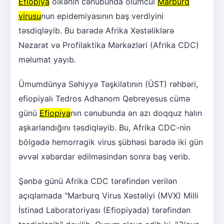
Efiopiya
ölkənin cənubunda ölümcül
Marburq
virusu
nun epidemiyasının baş verdiyini
təsdiqləyib. Bu barədə Afrika Xəstəliklərə
Nəzarət və Profilaktika Mərkəzləri (Afrika CDC)
məlumat yayıb.
Ümumdünya Səhiyyə Təşkilatının (ÜST) rəhbəri,
efiopiyalı Tedros Adhanom Qebreyesus cümə
günü
Efiopiya
nın cənubunda ən azı doqquz halın
aşkarlandığını təsdiqləyib. Bu, Afrika CDC-nin
bölgədə hemorragik virus şübhəsi barədə iki gün
əvvəl xəbərdar edilməsindən sonra baş verib.
Şənbə günü Afrika CDC tərəfindən verilən
açıqlamada "Marburq Virus Xəstəliyi (MVX) Milli
İstinad Laboratoriyası (Efiopiyada) tərəfindən