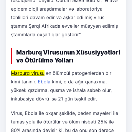
təsdiqlənib" deyilib. Qurum əlavə edib ki, "Əlavə
epidemioloji araşdırmalar və laboratoriya
təhlilləri davam edir və aşkar edilmiş virus
ştammı Şərqi Afrikada əvvəllər müəyyən edilmiş
ştammlarla oxşarlıqlar göstərir".
Marburq Virusunun Xüsusiyyətləri
və Ötürülmə Yolları
Marburq virusu
ən ölümcül patogenlərdən biri
kimi tanınır.
Ebola
kimi, o da ağır qanaxma,
yüksək qızdırma, qusma və ishala səbəb olur,
inkubasiya dövrü isə 21 gün təşkil edir.
Virus, Ebola ilə oxşar şəkildə, bədən mayeləri ilə
təmas yolu ilə ötürülür və ölüm nisbəti 25% ilə
80% arasında dəyişir ki, bu da onu son dərəcə