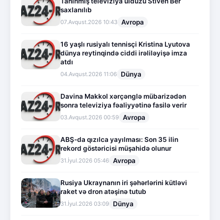
Tanınmış televiziya ulduzu Stiven Ber
saxlanılıb
Avropa
07.Avqust.2026 10:43
16 yaşlı rusiyalı tennisçi Kristina Lyutova
dünya reytinqində ciddi irəliləyişə imza
atdı
Dünya
04.Avqust.2026 11:06
Davina Makkol xərçənglə mübarizədən
sonra televiziya fəaliyyətinə fasilə verir
Avropa
03.Avqust.2026 00:59
ABŞ-da qızılca yayılması: Son 35 ilin
rekord göstəricisi müşahidə olunur
Avropa
31.İyul.2026 05:46
Rusiya Ukraynanın iri şəhərlərini kütləvi
raket və dron atəşinə tutub
Dünya
31.İyul.2026 03:09