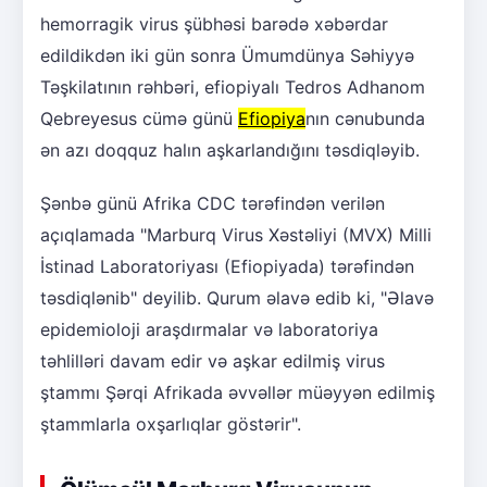
hemorragik virus şübhəsi barədə xəbərdar
edildikdən iki gün sonra Ümumdünya Səhiyyə
Təşkilatının rəhbəri, efiopiyalı Tedros Adhanom
Qebreyesus cümə günü
Efiopiya
nın cənubunda
ən azı doqquz halın aşkarlandığını təsdiqləyib.
Şənbə günü Afrika CDC tərəfindən verilən
açıqlamada "Marburq Virus Xəstəliyi (MVX) Milli
İstinad Laboratoriyası (Efiopiyada) tərəfindən
təsdiqlənib" deyilib. Qurum əlavə edib ki, "Əlavə
epidemioloji araşdırmalar və laboratoriya
təhlilləri davam edir və aşkar edilmiş virus
ştammı Şərqi Afrikada əvvəllər müəyyən edilmiş
ştammlarla oxşarlıqlar göstərir".