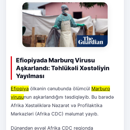
Efiopiyada Marburq Virusu
Aşkarlandı: Təhlükəli Xəstəliyin
Yayılması
Efiopiya
ölkənin cənubunda ölümcül
Marburq
virusu
nun aşkarlandığını təsdiqləyib. Bu barədə
Afrika Xəstəliklərə Nəzarət və Profilaktika
Mərkəzləri (Afrika CDC) məlumat yayıb.
Dünəndən əvvəl Afrika CDC regionda