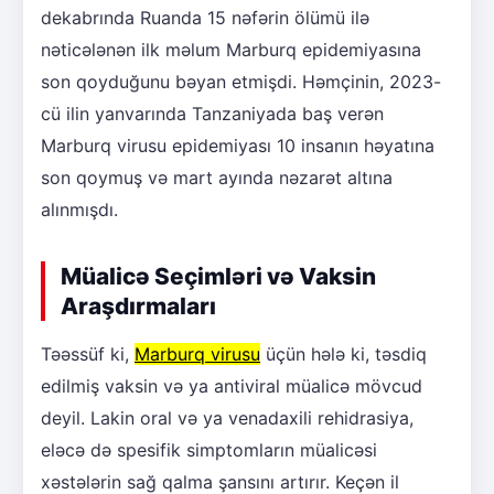
dekabrında Ruanda 15 nəfərin ölümü ilə
nəticələnən ilk məlum Marburq epidemiyasına
son qoyduğunu bəyan etmişdi. Həmçinin, 2023-
cü ilin yanvarında Tanzaniyada baş verən
Marburq virusu epidemiyası 10 insanın həyatına
son qoymuş və mart ayında nəzarət altına
alınmışdı.
Müalicə Seçimləri və Vaksin
Araşdırmaları
Təəssüf ki,
Marburq virusu
üçün hələ ki, təsdiq
edilmiş vaksin və ya antiviral müalicə mövcud
deyil. Lakin oral və ya venadaxili rehidrasiya,
eləcə də spesifik simptomların müalicəsi
xəstələrin sağ qalma şansını artırır. Keçən il