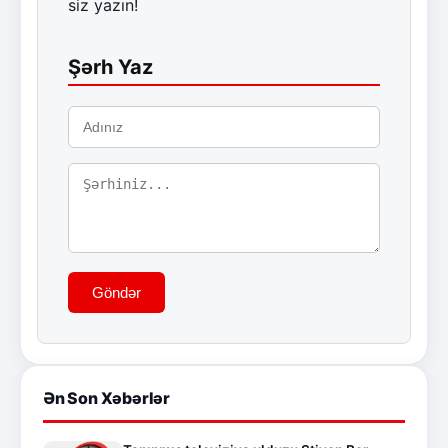
siz yazın!
Şərh Yaz
Göndər
Ən Son Xəbərlər