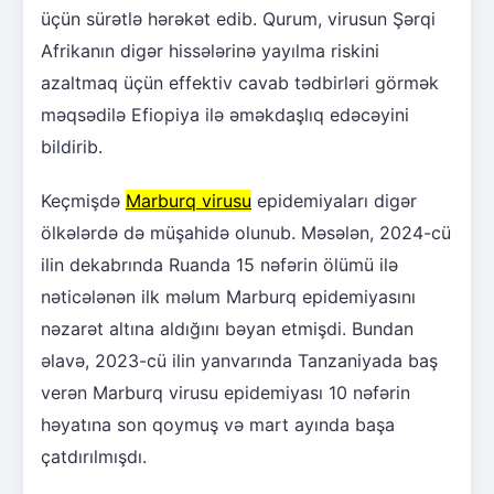
üçün sürətlə hərəkət edib. Qurum, virusun Şərqi
Afrikanın digər hissələrinə yayılma riskini
azaltmaq üçün effektiv cavab tədbirləri görmək
məqsədilə Efiopiya ilə əməkdaşlıq edəcəyini
bildirib.
Keçmişdə
Marburq virusu
epidemiyaları digər
ölkələrdə də müşahidə olunub. Məsələn, 2024-cü
ilin dekabrında Ruanda 15 nəfərin ölümü ilə
nəticələnən ilk məlum Marburq epidemiyasını
nəzarət altına aldığını bəyan etmişdi. Bundan
əlavə, 2023-cü ilin yanvarında Tanzaniyada baş
verən Marburq virusu epidemiyası 10 nəfərin
həyatına son qoymuş və mart ayında başa
çatdırılmışdı.