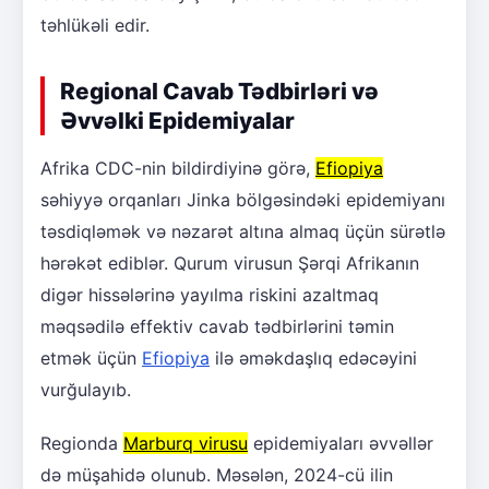
təhlükəli edir.
Regional Cavab Tədbirləri və
Əvvəlki Epidemiyalar
Afrika CDC-nin bildirdiyinə görə,
Efiopiya
səhiyyə orqanları Jinka bölgəsindəki epidemiyanı
təsdiqləmək və nəzarət altına almaq üçün sürətlə
hərəkət ediblər. Qurum virusun Şərqi Afrikanın
digər hissələrinə yayılma riskini azaltmaq
məqsədilə effektiv cavab tədbirlərini təmin
etmək üçün
Efiopiya
ilə əməkdaşlıq edəcəyini
vurğulayıb.
Regionda
Marburq virusu
epidemiyaları əvvəllər
də müşahidə olunub. Məsələn, 2024-cü ilin