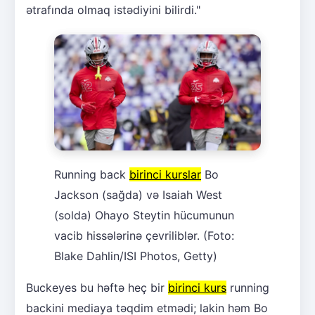
ətrafında olmaq istədiyini bilirdi."
Running back
birinci kurslar
Bo
Jackson (sağda) və Isaiah West
(solda) Ohayo Steytin hücumunun
vacib hissələrinə çevriliblər. (Foto:
Blake Dahlin/ISI Photos, Getty)
Buckeyes bu həftə heç bir
birinci kurs
running
backini mediaya təqdim etmədi; lakin həm Bo