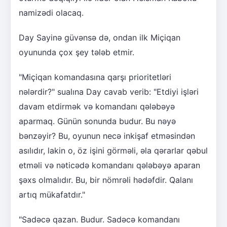
namizədi olacaq.
Day Sayinə güvənsə də, ondan ilk Miçiqan
oyununda çox şey tələb etmir.
"Miçiqan komandasına qarşı prioritetləri
nələrdir?" sualına Day cavab verib: "Etdiyi işləri
davam etdirmək və komandanı qələbəyə
aparmaq. Günün sonunda budur. Bu nəyə
bənzəyir? Bu, oyunun necə inkişaf etməsindən
asılıdır, lakin o, öz işini görməli, əla qərarlar qəbul
etməli və nəticədə komandanı qələbəyə aparan
şəxs olmalıdır. Bu, bir nömrəli hədəfdir. Qalanı
artıq mükafatdır."
"Sadəcə qazan. Budur. Sadəcə komandanı