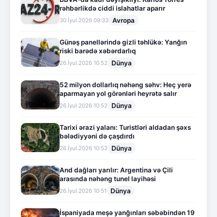
rəhbərlikdə ciddi islahatlar aparır
Avropa
30.İyul.2026 09:33
Günəş panellərində gizli təhlükə: Yanğın
riski barədə xəbərdarlıq
Dünya
26.İyul.2026 10:52
52 milyon dollarlıq nəhəng səhv: Heç yerə
aparmayan yol görənləri heyrətə salır
Dünya
26.İyul.2026 10:52
Tarixi ərazi yalanı: Turistləri aldadan şəxs
bələdiyyəni də çaşdırdı
Dünya
26.İyul.2026 10:52
And dağları yarılır: Argentina və Çili
arasında nəhəng tunel layihəsi
Dünya
26.İyul.2026 10:51
İspaniyada meşə yanğınları səbəbindən 19