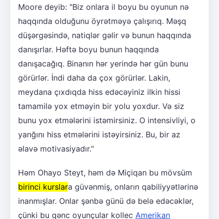
Moore deyib: "Biz onlara il boyu bu oyunun nə
haqqında olduğunu öyrətməyə çalışırıq. Məşq
düşərgəsində, natiqlər gəlir və bunun haqqında
danışırlar. Həftə boyu bunun haqqında
danışacağıq. Binanın hər yerində hər gün bunu
görürlər. İndi daha da çox görürlər. Lakin,
meydana çıxdıqda hiss edəcəyiniz ilkin hissi
tamamilə yox etməyin bir yolu yoxdur. Və siz
bunu yox etmələrini istəmirsiniz. O intensivliyi, o
yanğını hiss etmələrini istəyirsiniz. Bu, bir az
əlavə motivasiyadır."
Həm Ohayo Steyt, həm də Miçiqan bu mövsüm
birinci kurslar
a güvənmiş, onların qabiliyyətlərinə
inanmışlar. Onlar şənbə günü də belə edəcəklər,
çünki bu gənc oyunçular kollec
Amerikan