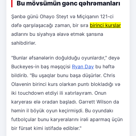
Bu mövsümün gənc qəhrəmanları
Şənbə günü Ohayo Steyt və Miçiqanın 121-ci
dəfə qarşılaşacağı zaman, bir sıra
birinci kurslar
adlarını bu siyahıya əlavə etmək şansına
sahibdirlər.
"Bunlar əfsanələrin doğulduğu oyunlardır," deyə
Buckeyes-in baş məşqçisi
Ryan Day
bu həftə
bildirib. "Bu uşaqlar bunu başa düşürlər. Chris
Olavenin birinci kurs olarkən puntı blokladığı və
iki touchdown etdiyi ili xatırlayıram. Onun
karyerası elə oradan başladı. Garrett Wilson da
həmin il böyük oyun keçirmişdi. Bu oyundakı
futbolçular bunu karyeralarını irəli aparmaq üçün
bir fürsət kimi istifadə ediblər."