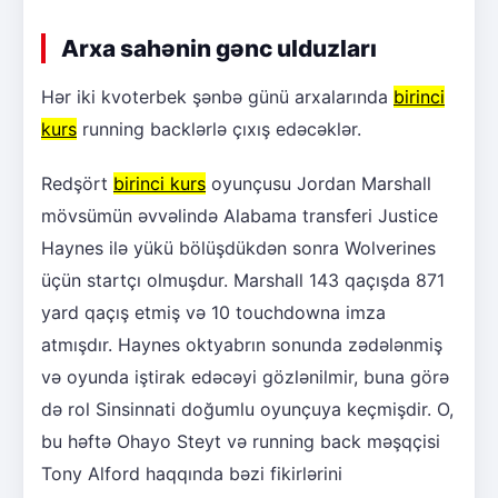
Arxa sahənin gənc ulduzları
Hər iki kvoterbek şənbə günü arxalarında
birinci
kurs
running backlərlə çıxış edəcəklər.
Redşört
birinci kurs
oyunçusu Jordan Marshall
mövsümün əvvəlində Alabama transferi Justice
Haynes ilə yükü bölüşdükdən sonra Wolverines
üçün startçı olmuşdur. Marshall 143 qaçışda 871
yard qaçış etmiş və 10 touchdowna imza
atmışdır. Haynes oktyabrın sonunda zədələnmiş
və oyunda iştirak edəcəyi gözlənilmir, buna görə
də rol Sinsinnati doğumlu oyunçuya keçmişdir. O,
bu həftə Ohayo Steyt və running back məşqçisi
Tony Alford haqqında bəzi fikirlərini