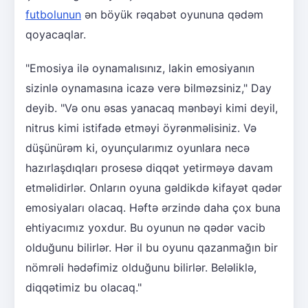
futbolunun
ən böyük rəqabət oyununa qədəm
qoyacaqlar.
"Emosiya ilə oynamalısınız, lakin emosiyanın
sizinlə oynamasına icazə verə bilməzsiniz," Day
deyib. "Və onu əsas yanacaq mənbəyi kimi deyil,
nitrus kimi istifadə etməyi öyrənməlisiniz. Və
düşünürəm ki, oyunçularımız oyunlara necə
hazırlaşdıqları prosesə diqqət yetirməyə davam
etməlidirlər. Onların oyuna gəldikdə kifayət qədər
emosiyaları olacaq. Həftə ərzində daha çox buna
ehtiyacımız yoxdur. Bu oyunun nə qədər vacib
olduğunu bilirlər. Hər il bu oyunu qazanmağın bir
nömrəli hədəfimiz olduğunu bilirlər. Beləliklə,
diqqətimiz bu olacaq."