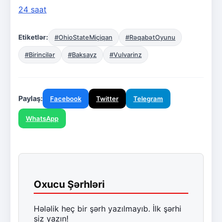
24 saat
Etiketlər:
#OhioStateMiçiqan
#RəqabətOyunu
#Birincilər
#Baksayz
#Vulvarinz
Paylaş:
Facebook
Twitter
Telegram
WhatsApp
Oxucu Şərhləri
Hələlik heç bir şərh yazılmayıb. İlk şərhi
siz yazın!