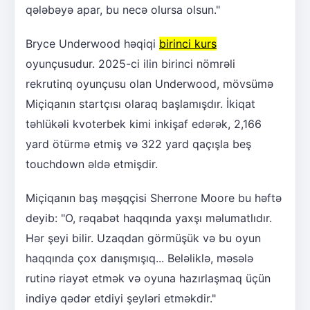
qələbəyə apar, bu necə olursa olsun."
Bryce Underwood həqiqi
birinci kurs
oyunçusudur. 2025-ci ilin birinci nömrəli
rekrutinq oyunçusu olan Underwood, mövsümə
Miçiqanın startçısı olaraq başlamışdır. İkiqat
təhlükəli kvoterbek kimi inkişaf edərək, 2,166
yard ötürmə etmiş və 322 yard qaçışla beş
touchdown əldə etmişdir.
Miçiqanın baş məşqçisi Sherrone Moore bu həftə
deyib: "O, rəqabət haqqında yaxşı məlumatlıdır.
Hər şeyi bilir. Uzaqdan görmüşük və bu oyun
haqqında çox danışmışıq... Beləliklə, məsələ
rutinə riayət etmək və oyuna hazırlaşmaq üçün
indiyə qədər etdiyi şeyləri etməkdir."