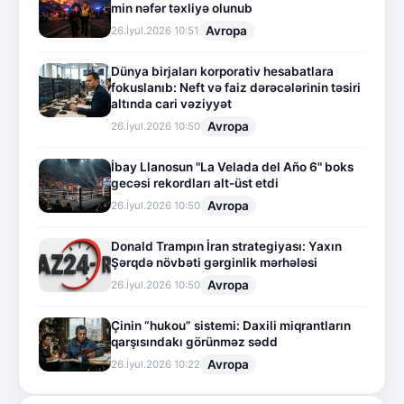
min nəfər təxliyə olunub
Avropa
26.İyul.2026 10:51
Dünya birjaları korporativ hesabatlara
fokuslanıb: Neft və faiz dərəcələrinin təsiri
altında cari vəziyyət
Avropa
26.İyul.2026 10:50
İbay Llanosun "La Velada del Año 6" boks
gecəsi rekordları alt-üst etdi
Avropa
26.İyul.2026 10:50
Donald Trampın İran strategiyası: Yaxın
Şərqdə növbəti gərginlik mərhələsi
Avropa
26.İyul.2026 10:50
Çinin “hukou” sistemi: Daxili miqrantların
qarşısındakı görünməz sədd
Avropa
26.İyul.2026 10:22