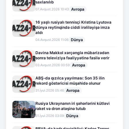
saxlanılıb
Avropa
07.Avqust.2026 10:43
16 yaşlı rusiyalı tennisçi Kristina Lyutova
dünya reytinqində ciddi irəliləyişə imza
atdı
Dünya
04.Avqust.2026 11:06
Davina Makkol xərçənglə mübarizədən
sonra televiziya fəaliyyətinə fasilə verir
Avropa
03.Avqust.2026 00:59
ABŞ-da qızılca yayılması: Son 35 ilin
rekord göstəricisi müşahidə olunur
Avropa
31.İyul.2026 05:46
Rusiya Ukraynanın iri şəhərlərini kütləvi
raket və dron atəşinə tutub
Dünya
31.İyul.2026 03:09
BBVA-da kadr dəyişikliyi: Karlos Torres