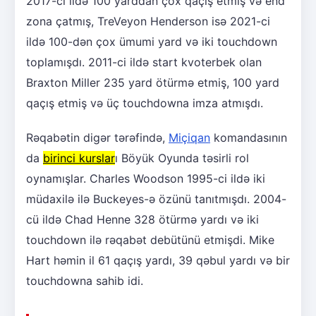
2017-ci ildə 100 yarddan çox qaçış etmiş və end
zona çatmış, TreVeyon Henderson isə 2021-ci
ildə 100-dən çox ümumi yard və iki touchdown
toplamışdı. 2011-ci ildə start kvoterbek olan
Braxton Miller 235 yard ötürmə etmiş, 100 yard
qaçış etmiş və üç touchdowna imza atmışdı.
Rəqabətin digər tərəfində,
Miçiqan
komandasının
da
birinci kurslar
ı Böyük Oyunda təsirli rol
oynamışlar. Charles Woodson 1995-ci ildə iki
müdaxilə ilə Buckeyes-ə özünü tanıtmışdı. 2004-
cü ildə Chad Henne 328 ötürmə yardı və iki
touchdown ilə rəqabət debütünü etmişdi. Mike
Hart həmin il 61 qaçış yardı, 39 qəbul yardı və bir
touchdowna sahib idi.