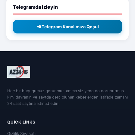
Telegramda izləyin
📲 Telegram Kanalımıza Qoşul
Heç bir hüququmuz qorunmur, amma siz yenə də qorunurmuş
kimi davranın və saytda dərc olunan xəbərlərdən istifadə zamanı
24 saat saytına istinad edin.
QUICK LINKS
Gizlilik Siyasəti