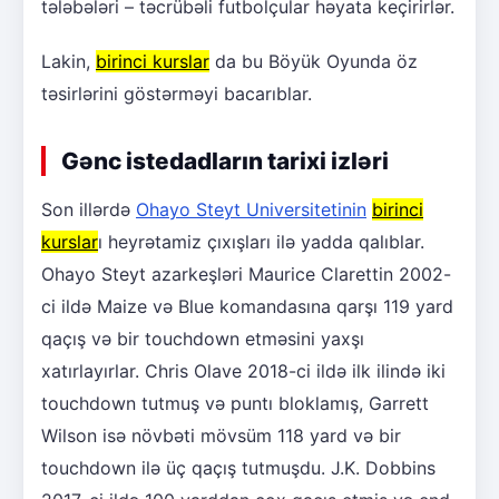
tələbələri – təcrübəli futbolçular həyata keçirirlər.
Lakin,
birinci kurslar
da bu Böyük Oyunda öz
təsirlərini göstərməyi bacarıblar.
Gənc istedadların tarixi izləri
Son illərdə
Ohayo Steyt Universitetinin
birinci
kurslar
ı heyrətamiz çıxışları ilə yadda qalıblar.
Ohayo Steyt azarkeşləri Maurice Clarettin 2002-
ci ildə Maize və Blue komandasına qarşı 119 yard
qaçış və bir touchdown etməsini yaxşı
xatırlayırlar. Chris Olave 2018-ci ildə ilk ilində iki
touchdown tutmuş və puntı bloklamış, Garrett
Wilson isə növbəti mövsüm 118 yard və bir
touchdown ilə üç qaçış tutmuşdu. J.K. Dobbins