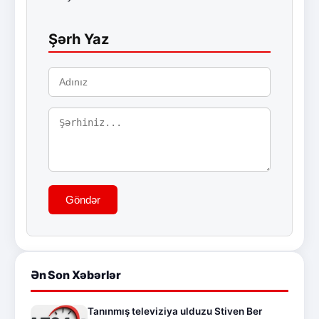
Şərh Yaz
Göndər
Ən Son Xəbərlər
Tanınmış televiziya ulduzu Stiven Ber