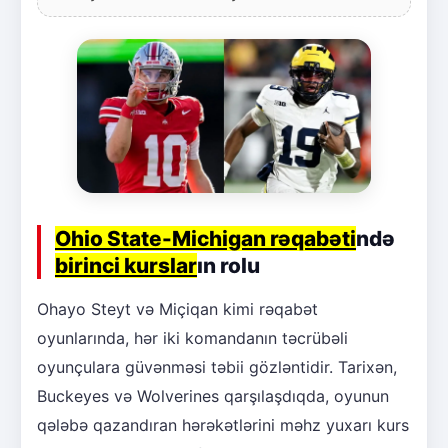
Ohio State-Michigan rəqabəti
ndə
birinci kurslar
ın rolu
Ohayo Steyt və Miçiqan kimi rəqabət
oyunlarında, hər iki komandanın təcrübəli
oyunçulara güvənməsi təbii gözləntidir. Tarixən,
Buckeyes və Wolverines qarşılaşdıqda, oyunun
qələbə qazandıran hərəkətlərini məhz yuxarı kurs