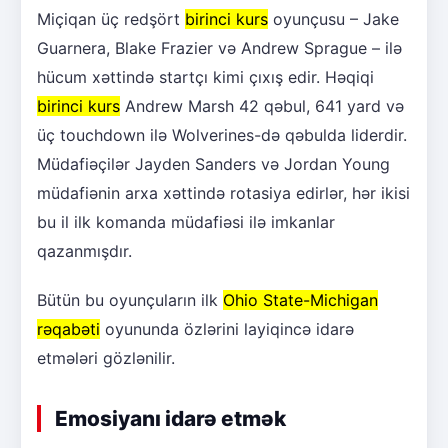
Miçiqan üç redşört
birinci kurs
oyunçusu – Jake
Guarnera, Blake Frazier və Andrew Sprague – ilə
hücum xəttində startçı kimi çıxış edir. Həqiqi
birinci kurs
Andrew Marsh 42 qəbul, 641 yard və
üç touchdown ilə Wolverines-də qəbulda liderdir.
Müdafiəçilər Jayden Sanders və Jordan Young
müdafiənin arxa xəttində rotasiya edirlər, hər ikisi
bu il ilk komanda müdafiəsi ilə imkanlar
qazanmışdır.
Bütün bu oyunçuların ilk
Ohio State-Michigan
rəqabəti
oyununda özlərini layiqincə idarə
etmələri gözlənilir.
Emosiyanı idarə etmək