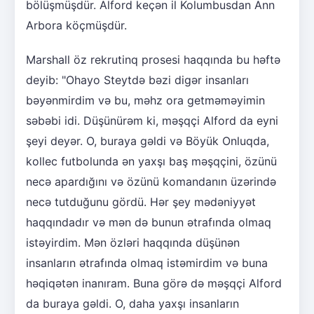
bölüşmüşdür. Alford keçən il Kolumbusdan Ann
Arbora köçmüşdür.
Marshall öz rekrutinq prosesi haqqında bu həftə
deyib: "Ohayo Steytdə bəzi digər insanları
bəyənmirdim və bu, məhz ora getməməyimin
səbəbi idi. Düşünürəm ki, məşqçi Alford da eyni
şeyi deyər. O, buraya gəldi və Böyük Onluqda,
kollec futbolunda ən yaxşı baş məşqçini, özünü
necə apardığını və özünü komandanın üzərində
necə tutduğunu gördü. Hər şey mədəniyyət
haqqındadır və mən də bunun ətrafında olmaq
istəyirdim. Mən özləri haqqında düşünən
insanların ətrafında olmaq istəmirdim və buna
həqiqətən inanıram. Buna görə də məşqçi Alford
da buraya gəldi. O, daha yaxşı insanların