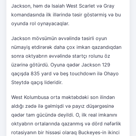
Jackson, həm də Isaiah West Scarlet və Gray
komandasında ilk illərində təsir göstərmiş və bu
oyunda rol oynayacaqlar.
Jackson mövsümün əvvəlində təsirli oyun
nümayiş etdirərək daha çox imkan qazandıqdan
sonra oktyabrın əvvəlində startçı rolunu öz
üzərinə götürdü. Oyuna qədər Jackson 129
qaçışda 835 yard və beş touchdown ilə Ohayo
Steytdə qaçış lideridir.
West Kolumbusa orta məktəbdəki son ilindən
aldığı zədə ilə gəlmişdi və payız düşərgəsinə
qədər tam gücündə deyildi. O, ilk real imkanını
oktyabrın ortalarında qazanmış və dörd nəfərlik
rotasiyanın bir hissəsi olaraq Buckeyes-in ikinci