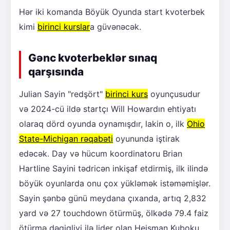
Hər iki komanda Böyük Oyunda start kvoterbek
kimi
birinci kurslar
a güvənəcək.
Gənc kvoterbeklər sınaq
qarşısında
Julian Sayin "redşört"
birinci kurs
oyunçusudur
və 2024-cü ildə startçı Will Howardın ehtiyatı
olaraq dörd oyunda oynamışdır, lakin o, ilk
Ohio
State-Michigan rəqabəti
oyununda iştirak
edəcək. Day və hücum koordinatoru Brian
Hartline Sayini tədricən inkişaf etdirmiş, ilk ilində
böyük oyunlarda onu çox yükləmək istəməmişlər.
Sayin şənbə günü meydana çıxanda, artıq 2,832
yard və 27 touchdown ötürmüş, ölkədə 79.4 faiz
ötürmə dəqiqliyi ilə lider olan Heisman Kuboku