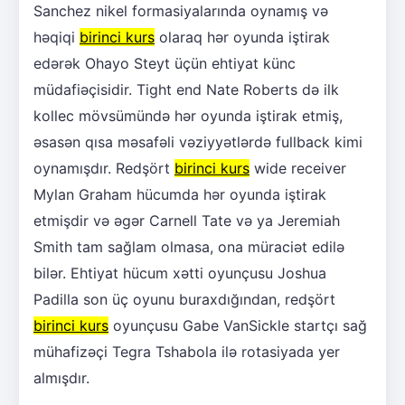
Sanchez nikel formasiyalarında oynamış və
həqiqi
birinci kurs
olaraq hər oyunda iştirak
edərək Ohayo Steyt üçün ehtiyat künc
müdafiəçisidir. Tight end Nate Roberts də ilk
kollec mövsümündə hər oyunda iştirak etmiş,
əsasən qısa məsafəli vəziyyətlərdə fullback kimi
oynamışdır. Redşört
birinci kurs
wide receiver
Mylan Graham hücumda hər oyunda iştirak
etmişdir və əgər Carnell Tate və ya Jeremiah
Smith tam sağlam olmasa, ona müraciət edilə
bilər. Ehtiyat hücum xətti oyunçusu Joshua
Padilla son üç oyunu buraxdığından, redşört
birinci kurs
oyunçusu Gabe VanSickle startçı sağ
mühafizəçi Tegra Tshabola ilə rotasiyada yer
almışdır.