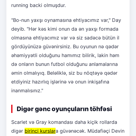
running backi olmuşdur.
"Bo-nun yaxşı oynamasına ehtiyacımız var," Day
deyib. "Hər kəs kimi onun da ən yaxşı formada
olmasına ehtiyacımız var və siz sadəcə bütün il
gördüyünüzə güvənirsiniz. Bu oyunun nə qədər
əhəmiyyətli olduğunu hamımız bilirik, lakin həm
də onların bunun futbol olduğunu anlamalarına
əmin olmalıyıq. Beləliklə, siz bu nöqtəyə qədər
etdiyiniz hazırlıq işlərinə və onun inkişafına
inanmalısınız."
Digər gənc oyunçuların töhfəsi
Scarlet və Gray komandası daha kiçik rollarda
digər
birinci kurslar
a güvənəcək. Müdafiəçi Devin