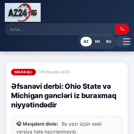
🔍
AZ
EN
RU
29.Noyabr.2025
MARAQLI
Əfsanəvi derbi: Ohio State və
Michigan gəncləri iz buraxmaq
niyyətindədir
🎧 Məqaləni dinlə:
Bu yazı üçün səsli
versiya hələ hazırlanmayıb.