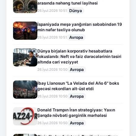
arasında nəhəng tunel layihəsi
Dünya
26.İyul.2026 10:51
İspaniyada meşə yanğınları səbəbindən 19
min nəfər təxliyə olunub
Avropa
26.İyul.2026 10:51
Dünya birjaları korporativ hesabatlara
fokuslanıb: Neft və faiz dərəcələrinin təsiri
altında cari vəziyyət
Avropa
26.İyul.2026 10:50
İbay Llanosun "La Velada del Año 6" boks
gecəsi rekordları alt-üst etdi
Avropa
26.İyul.2026 10:50
Donald Trampın İran strategiyası: Yaxın
Şərqdə növbəti gərginlik mərhələsi
Avropa
26.İyul.2026 10:50