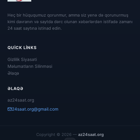
Heç bir hüququmuz qorunmur, amma siz yenə də qorunurmuş
kimi davranın və saytda dərc olunan xəbərlərdən istifadə zamanı
24 saat saytına istinad edin.
QUICK LINKS
Gizlilik Siyasəti
Məlumatların Silinməsi
Əlaqə
ƏLAQƏ
az24saat.org
24saat.org@gmail.com
Copyright © 2026 —
az24saat.org