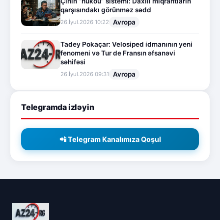
Çinin “hukou” sistemi: Daxili miqrantların
qarşısındakı görünməz sədd
Avropa
26.İyul.2026 10:22
Tadey Pokaçar: Velosiped idmanının yeni
fenomeni və Tur de Fransın əfsanəvi
səhifəsi
Avropa
26.İyul.2026 09:31
Telegramda izləyin
📲 Telegram Kanalımıza Qoşul