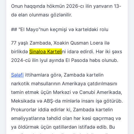
Onun haqqında hökmün 2026-cı ilin yanvarın 13-
də elan olunması gözlənilir.
## "El Mayo"nun keçmişi və karteldəki rolu
77 yaşlı Zambada, Xoakin Qusman Loera ilə
birlikdə
Sinaloa Karteli
ni idarə edirdi. Hər iki şəxs
2024-cü ilin iyul ayında El Pasoda həbs olunub.
Sələfi
ittihamlara görə, Zambada kartelin
narkotik məhsullarının Amerikaya çatdırılmasını
təmin etmək üçün Mərkəzi və Cənubi Amerikada,
Meksikada və ABŞ-da minlərlə insanı işə götürüb.
Prokurorlar iddia edirlər ki, Zambada kartelin
əməliyyatlarına təhdid olan hər kəsi qaçırmaq və
ya öldürmək üçün qatillərdən istifadə edib. Bu