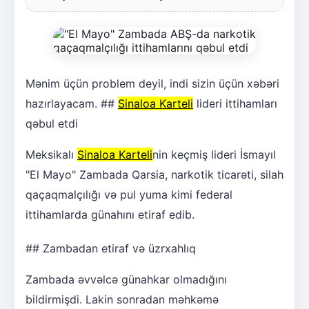
Mənim üçün problem deyil, indi sizin üçün xəbəri
hazırlayacam. ##
Sinaloa Karteli
lideri ittihamları
qəbul etdi
Meksikalı
Sinaloa Karteli
nin keçmiş lideri İsmayıl
"El Mayo" Zambada Qarsia, narkotik ticarəti, silah
qaçaqmalçılığı və pul yuma kimi federal
ittihamlarda günahını etiraf edib.
## Zambadan etiraf və üzrxahlıq
Zambada əvvəlcə günahkar olmadığını
bildirmişdi. Lakin sonradan məhkəmə