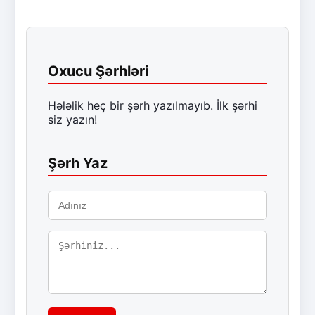
Oxucu Şərhləri
Hələlik heç bir şərh yazılmayıb. İlk şərhi
siz yazın!
Şərh Yaz