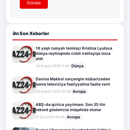
Göndər
Ən Son Xəbərlər
16 yaşlı rusiyalı tennisçi Kristina Lyutova
dünya reytinqində ciddi irəliləyişə imza
atdı
Dünya
04.Avqust.2026 11:06
Davina Makkol xərçənglə mübarizədən
sonra televiziya fəaliyyətinə fasilə verir
Avropa
03.Avqust.2026 00:59
ABŞ-da qızılca yayılması: Son 35 ilin
rekord göstəricisi müşahidə olunur
Avropa
31.İyul.2026 05:46