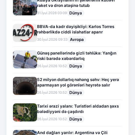
Rusiya Ukraynanın iri şəhərlərini kütləvi
raket və dron atəşinə tutub
Dünya
31.İyul.2026 03:09
BBVA-da kadr dəyişikliyi: Karlos Torres
rəhbərlikdə ciddi islahatlar aparır
Avropa
30.İyul.2026 09:33
Günəş panellərində gizli təhlükə: Yanğın
riski barədə xəbərdarlıq
Dünya
26.İyul.2026 10:52
52 milyon dollarlıq nəhəng səhv: Heç yerə
aparmayan yol görənləri heyrətə salır
Dünya
26.İyul.2026 10:52
Tarixi ərazi yalanı: Turistləri aldadan şəxs
bələdiyyəni də çaşdırdı
Dünya
26.İyul.2026 10:52
And dağları yarılır: Argentina və Çili