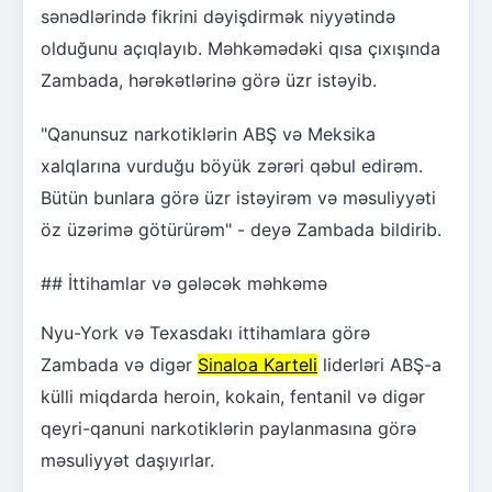
sənədlərində fikrini dəyişdirmək niyyətində
olduğunu açıqlayıb. Məhkəmədəki qısa çıxışında
Zambada, hərəkətlərinə görə üzr istəyib.
"Qanunsuz narkotiklərin ABŞ və Meksika
xalqlarına vurduğu böyük zərəri qəbul edirəm.
Bütün bunlara görə üzr istəyirəm və məsuliyyəti
öz üzərimə götürürəm" - deyə Zambada bildirib.
## İttihamlar və gələcək məhkəmə
Nyu-York və Texasdakı ittihamlara görə
Zambada və digər
Sinaloa Karteli
liderləri ABŞ-a
külli miqdarda heroin, kokain, fentanil və digər
qeyri-qanuni narkotiklərin paylanmasına görə
məsuliyyət daşıyırlar.