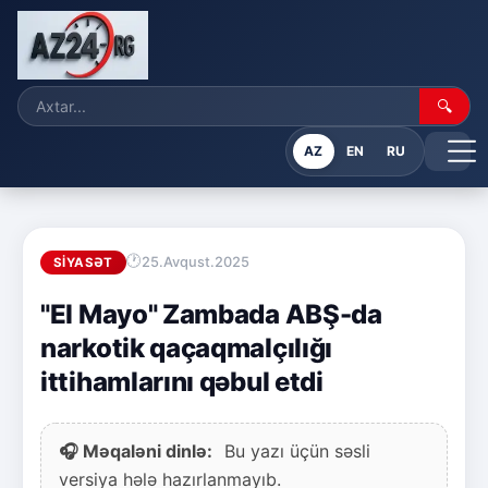
🔍
AZ
EN
RU
25.Avqust.2025
SIYASƏT
"El Mayo" Zambada ABŞ-da
narkotik qaçaqmalçılığı
ittihamlarını qəbul etdi
🎧 Məqaləni dinlə:
Bu yazı üçün səsli
versiya hələ hazırlanmayıb.