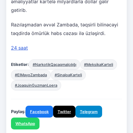
əməliyyatlar kartelə milyardlarla dollar gəlir
gətirib.
Razılaşmadan əvvəl Zambada, təqsirli bilinəcəyi
təqdirdə ömürlük həbs cəzası ilə üzləşirdi.
24 saat
Etiketlər:
#NarkotikQaçaqmalçılığı
#MeksikaKarteli
#ElMayoZambada
#SinaloaKarteli
#JoaquinGuzmanLoera
Paylaş:
Facebook
Twitter
Telegram
WhatsApp