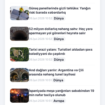
Günəş panellərində gizli təhlükə: Yanğın
riski barədə xəbərdarlıq
Dünya
26.İyul.2026 10:52
52 milyon dollarlıq nəhəng səhv: Heç yerə
aparmayan yol görənləri heyrətə salır
Dünya
26.İyul.2026 10:52
Tarixi ərazi yalanı: Turistləri aldadan şəxs
bələdiyyəni də çaşdırdı
Dünya
26.İyul.2026 10:52
And dağları yarılır: Argentina və Çili
arasında nəhəng tunel layihəsi
Dünya
26.İyul.2026 10:51
İspaniyada meşə yanğınları səbəbindən 19
min nəfər təxliyə olunub
Avropa
26.İyul.2026 10:51