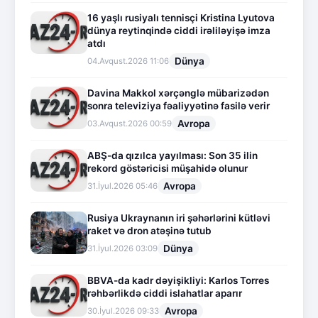
16 yaşlı rusiyalı tennisçi Kristina Lyutova
dünya reytinqində ciddi irəliləyişə imza
atdı
Dünya
04.Avqust.2026 11:06
Davina Makkol xərçənglə mübarizədən
sonra televiziya fəaliyyətinə fasilə verir
Avropa
03.Avqust.2026 00:59
ABŞ-da qızılca yayılması: Son 35 ilin
rekord göstəricisi müşahidə olunur
Avropa
31.İyul.2026 05:46
Rusiya Ukraynanın iri şəhərlərini kütləvi
raket və dron atəşinə tutub
Dünya
31.İyul.2026 03:09
BBVA-da kadr dəyişikliyi: Karlos Torres
rəhbərlikdə ciddi islahatlar aparır
Avropa
30.İyul.2026 09:33