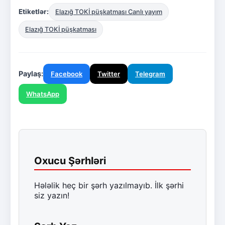
Etiketlər:
Elazığ TOKİ püşkatması Canlı yayım
Elazığ TOKİ püşkatması
Paylaş:
Facebook
Twitter
Telegram
WhatsApp
Oxucu Şərhləri
Hələlik heç bir şərh yazılmayıb. İlk şərhi
siz yazın!