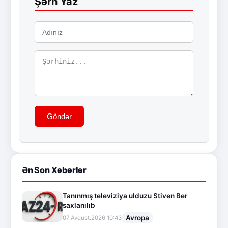
Şərh Yaz
Göndər
Ən Son Xəbərlər
Tanınmış televiziya ulduzu Stiven Ber
saxlanılıb
Avropa
07.Avqust.2026 10:43