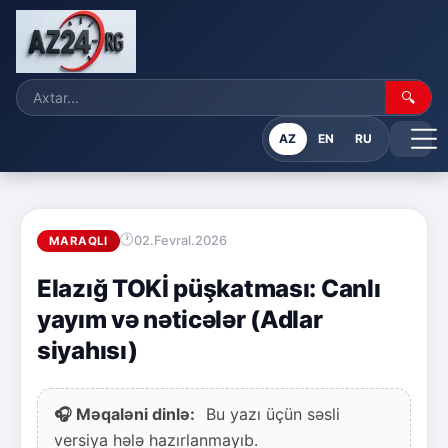
🔍
AZ
EN
RU
02.Fevral.2026
MARAQLI
Elazığ TOKİ püşkatması: Canlı
yayım və nəticələr (Adlar
siyahısı)
🎧 Məqaləni dinlə:
Bu yazı üçün səsli
versiya hələ hazırlanmayıb.