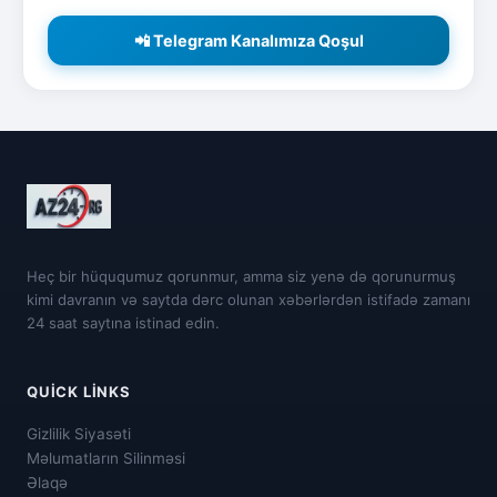
📲 Telegram Kanalımıza Qoşul
Heç bir hüququmuz qorunmur, amma siz yenə də qorunurmuş
kimi davranın və saytda dərc olunan xəbərlərdən istifadə zamanı
24 saat saytına istinad edin.
QUICK LINKS
Gizlilik Siyasəti
Məlumatların Silinməsi
Əlaqə