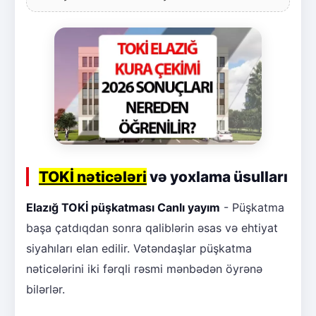
TOKİ nəticələri
və yoxlama üsulları
Elazığ TOKİ püşkatması Canlı yayım
- Püşkatma
başa çatdıqdan sonra qaliblərin əsas və ehtiyat
siyahıları elan edilir. Vətəndaşlar püşkatma
nəticələrini iki fərqli rəsmi mənbədən öyrənə
bilərlər.