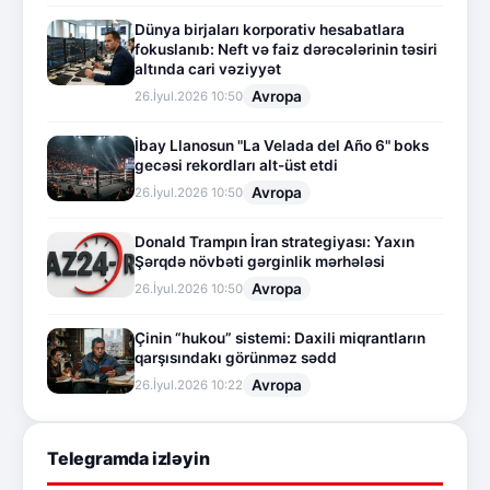
Dünya birjaları korporativ hesabatlara
fokuslanıb: Neft və faiz dərəcələrinin təsiri
altında cari vəziyyət
Avropa
26.İyul.2026 10:50
İbay Llanosun "La Velada del Año 6" boks
gecəsi rekordları alt-üst etdi
Avropa
26.İyul.2026 10:50
Donald Trampın İran strategiyası: Yaxın
Şərqdə növbəti gərginlik mərhələsi
Avropa
26.İyul.2026 10:50
Çinin “hukou” sistemi: Daxili miqrantların
qarşısındakı görünməz sədd
Avropa
26.İyul.2026 10:22
Telegramda izləyin