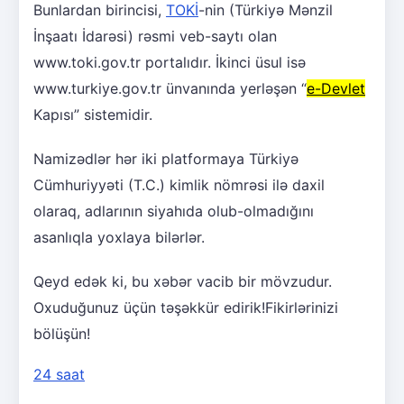
Bunlardan birincisi,
TOKİ
-nin (Türkiyə Mənzil
İnşaatı İdarəsi) rəsmi veb-saytı olan
www.toki.gov.tr portalıdır. İkinci üsul isə
www.turkiye.gov.tr ünvanında yerləşən “
e-Devlet
Kapısı” sistemidir.
Namizədlər hər iki platformaya Türkiyə
Cümhuriyyəti (T.C.) kimlik nömrəsi ilə daxil
olaraq, adlarının siyahıda olub-olmadığını
asanlıqla yoxlaya bilərlər.
Qeyd edək ki, bu xəbər vacib bir mövzudur.
Oxuduğunuz üçün təşəkkür edirik!Fikirlərinizi
bölüşün!
24 saat