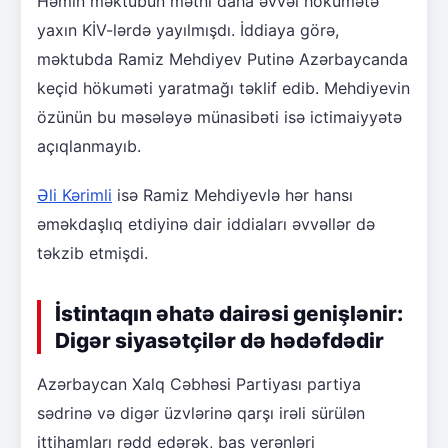
Həmin məktubun mətni daha əvvəl hökumətə
yaxın KİV-lərdə yayılmışdı. İddiaya görə,
məktubda Ramiz Mehdiyev Putinə Azərbaycanda
keçid hökuməti yaratmağı təklif edib. Mehdiyevin
özünün bu məsələyə münasibəti isə ictimaiyyətə
açıqlanmayıb.
Əli Kərimli
isə Ramiz Mehdiyevlə hər hansı
əməkdaşlıq etdiyinə dair iddiaları əvvəllər də
təkzib etmişdi.
İstintaqın əhatə dairəsi genişlənir:
Digər siyasətçilər də hədəfdədir
Azərbaycan Xalq Cəbhəsi Partiyası partiya
sədrinə və digər üzvlərinə qarşı irəli sürülən
ittihamları rədd edərək, baş verənləri