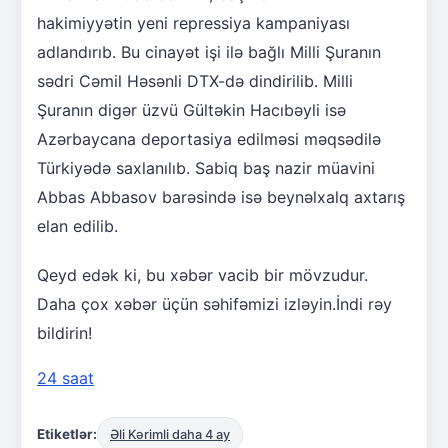
hakimiyyətin yeni repressiya kampaniyası
adlandırıb. Bu cinayət işi ilə bağlı Milli Şuranın
sədri Cəmil Həsənli DTX-də dindirilib. Milli
Şuranın digər üzvü Gültəkin Hacıbəyli isə
Azərbaycana deportasiya edilməsi məqsədilə
Türkiyədə saxlanılıb. Sabiq baş nazir müavini
Abbas Abbasov barəsində isə beynəlxalq axtarış
elan edilib.
Qeyd edək ki, bu xəbər vacib bir mövzudur.
Daha çox xəbər üçün səhifəmizi izləyin.İndi rəy
bildirin!
24 saat
Etiketlər:
Əli Kərimli daha 4 ay