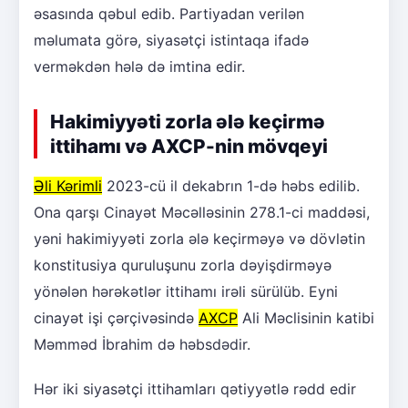
əsasında qəbul edib. Partiyadan verilən
məlumata görə, siyasətçi istintaqa ifadə
verməkdən hələ də imtina edir.
Hakimiyyəti zorla ələ keçirmə
ittihamı və AXCP-nin mövqeyi
Əli Kərimli
2023-cü il dekabrın 1-də həbs edilib.
Ona qarşı Cinayət Məcəlləsinin 278.1-ci maddəsi,
yəni hakimiyyəti zorla ələ keçirməyə və dövlətin
konstitusiya quruluşunu zorla dəyişdirməyə
yönələn hərəkətlər ittihamı irəli sürülüb. Eyni
cinayət işi çərçivəsində
AXCP
Ali Məclisinin katibi
Məmməd İbrahim də həbsdədir.
Hər iki siyasətçi ittihamları qətiyyətlə rədd edir