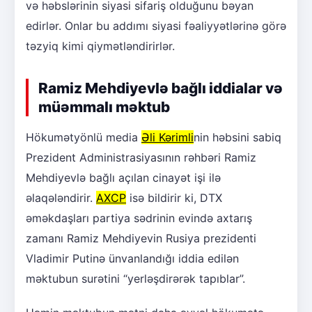
və həbslərinin siyasi sifariş olduğunu bəyan
edirlər. Onlar bu addımı siyasi fəaliyyətlərinə görə
təzyiq kimi qiymətləndirirlər.
Ramiz Mehdiyevlə bağlı iddialar və
müəmmalı məktub
Hökumətyönlü media
Əli Kərimli
nin həbsini sabiq
Prezident Administrasiyasının rəhbəri Ramiz
Mehdiyevlə bağlı açılan cinayət işi ilə
əlaqələndirir.
AXCP
isə bildirir ki, DTX
əməkdaşları partiya sədrinin evində axtarış
zamanı Ramiz Mehdiyevin Rusiya prezidenti
Vladimir Putinə ünvanlandığı iddia edilən
məktubun surətini “yerləşdirərək tapıblar”.