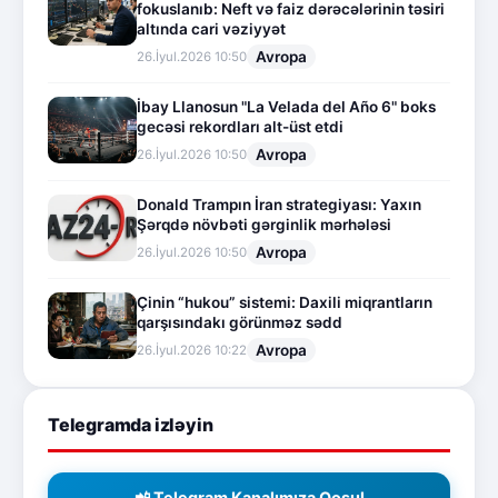
fokuslanıb: Neft və faiz dərəcələrinin təsiri
altında cari vəziyyət
Avropa
26.İyul.2026 10:50
İbay Llanosun "La Velada del Año 6" boks
gecəsi rekordları alt-üst etdi
Avropa
26.İyul.2026 10:50
Donald Trampın İran strategiyası: Yaxın
Şərqdə növbəti gərginlik mərhələsi
Avropa
26.İyul.2026 10:50
Çinin “hukou” sistemi: Daxili miqrantların
qarşısındakı görünməz sədd
Avropa
26.İyul.2026 10:22
Telegramda izləyin
📲 Telegram Kanalımıza Qoşul