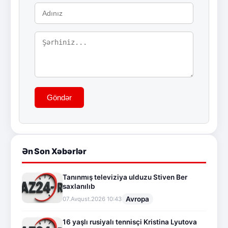
Göndər
Ən Son Xəbərlər
Tanınmış televiziya ulduzu Stiven Ber
saxlanılıb
Avropa
07.Avqust.2026 10:43
16 yaşlı rusiyalı tennisçi Kristina Lyutova