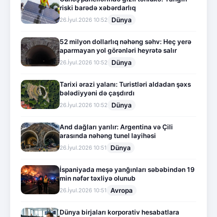
riski barədə xəbərdarlıq
Dünya
26.İyul.2026 10:52
52 milyon dollarlıq nəhəng səhv: Heç yerə
aparmayan yol görənləri heyrətə salır
Dünya
26.İyul.2026 10:52
Tarixi ərazi yalanı: Turistləri aldadan şəxs
bələdiyyəni də çaşdırdı
Dünya
26.İyul.2026 10:52
And dağları yarılır: Argentina və Çili
arasında nəhəng tunel layihəsi
Dünya
26.İyul.2026 10:51
İspaniyada meşə yanğınları səbəbindən 19
min nəfər təxliyə olunub
Avropa
26.İyul.2026 10:51
Dünya birjaları korporativ hesabatlara