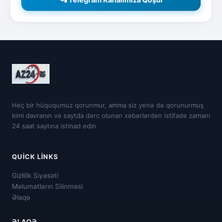
Heç bir hüququmuz qorunmur, amma siz yenə də qorunurmuş
kimi davranın və saytda dərc olunan xəbərlərdən istifadə zamanı
24 saat saytına istinad edin.
QUICK LINKS
Gizlilik Siyasəti
Məlumatların Silinməsi
Əlaqə
ƏLAQƏ