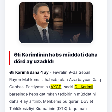
Əli Kərimlinin həbs müddəti daha
dörd ay uzadıldı
Əli Kərimli daha 4 ay
- Fevralın 9-da Səbail
Rayon Məhkəməsi həbsdə olan Azərbaycan Xalq
Cəbhəsi Partiyasının (
AXCP
) sədri
Əli Kərimli
barəsində həbs qətimkan tədbirinin müddətini
daha 4 ay artırıb. Məhkəmə bu qərarı Dövlət
Təhlükəsizliyi Xidmətinin (DTX) təqdimatı