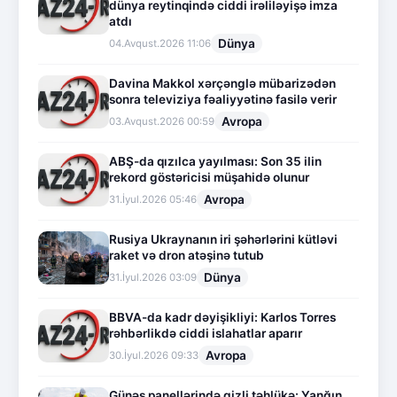
dünya reytinqində ciddi irəliləyişə imza
atdı
Dünya
04.Avqust.2026 11:06
Davina Makkol xərçənglə mübarizədən
sonra televiziya fəaliyyətinə fasilə verir
Avropa
03.Avqust.2026 00:59
ABŞ-da qızılca yayılması: Son 35 ilin
rekord göstəricisi müşahidə olunur
Avropa
31.İyul.2026 05:46
Rusiya Ukraynanın iri şəhərlərini kütləvi
raket və dron atəşinə tutub
Dünya
31.İyul.2026 03:09
BBVA-da kadr dəyişikliyi: Karlos Torres
rəhbərlikdə ciddi islahatlar aparır
Avropa
30.İyul.2026 09:33
Günəş panellərində gizli təhlükə: Yanğın