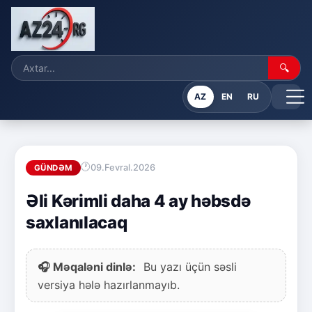
🔍
AZ
EN
RU
09.Fevral.2026
GÜNDƏM
Əli Kərimli daha 4 ay həbsdə
saxlanılacaq
🎧 Məqaləni dinlə:
Bu yazı üçün səsli
versiya hələ hazırlanmayıb.