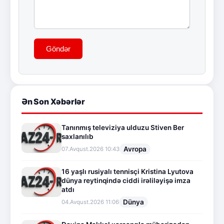
Göndər
Ən Son Xəbərlər
Tanınmış televiziya ulduzu Stiven Ber
saxlanılıb
Avropa
07.Avqust.2026 10:43
16 yaşlı rusiyalı tennisçi Kristina Lyutova
dünya reytinqində ciddi irəliləyişə imza
atdı
Dünya
04.Avqust.2026 11:06