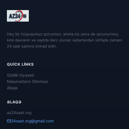
Heç bir hüququmuz qorunmur, amma siz yenə də qorunurmuş
kimi davranın və saytda dərc olunan xəbərlərdən istifadə zamanı
24 saat saytına istinad edin.
QUICK LINKS
Gizlilik Siyasəti
Məlumatların Silinməsi
Əlaqə
ƏLAQƏ
az24saat.org
24saat.org@gmail.com