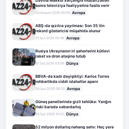
Davina Makkol xərçənglə mübarizədən
sonra televiziya fəaliyyətinə fasilə verir
Avropa
03.Avqust.2026 00:59
ABŞ-da qızılca yayılması: Son 35 ilin
rekord göstəricisi müşahidə olunur
Avropa
31.İyul.2026 05:46
Rusiya Ukraynanın iri şəhərlərini kütləvi
raket və dron atəşinə tutub
Dünya
31.İyul.2026 03:09
BBVA-da kadr dəyişikliyi: Karlos Torres
rəhbərlikdə ciddi islahatlar aparır
Avropa
30.İyul.2026 09:33
Günəş panellərində gizli təhlükə: Yanğın
riski barədə xəbərdarlıq
Dünya
26.İyul.2026 10:52
52 milyon dollarlıq nəhəng səhv: Heç yerə