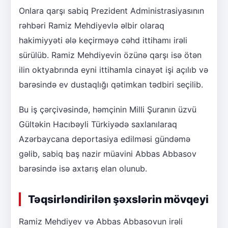
Onlara qarşı sabiq Prezident Administrasiyasının
rəhbəri Ramiz Mehdiyevlə əlbir olaraq
hakimiyyəti ələ keçirməyə cəhd ittihamı irəli
sürülüb. Ramiz Mehdiyevin özünə qarşı isə ötən
ilin oktyabrında eyni ittihamla cinayət işi açılıb və
barəsində ev dustaqlığı qətimkan tədbiri seçilib.
Bu iş çərçivəsində, həmçinin Milli Şuranın üzvü
Gültəkin Hacıbəyli Türkiyədə saxlanılaraq
Azərbaycana deportasiya edilməsi gündəmə
gəlib, sabiq baş nazir müavini Abbas Abbasov
barəsində isə axtarış elan olunub.
Təqsirləndirilən şəxslərin mövqeyi
Ramiz Mehdiyev və Abbas Abbasovun irəli