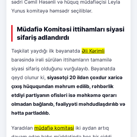
sədri Cəmil Həsənli və hüquq müdafiəçisi Leyla
Yunus komitəyə həmsədr seçiliblər.
Müdafiə Komitəsi ittihamları siyasi
sifariş adlandırdı
Təşkilat yaydığı ilk bəyanatda
Əli Kərimli
barəsində irəli sürülən ittihamların tamamilə
siyasi sifariş olduğunu vurğulayıb. Bəyanatda
qeyd olunur ki,
siyasətçi 20 ildən çoxdur xaricə
çıxış hüququndan məhrum edilib, rəhbərlik
etdiyi partiyanın ofisləri isə məhkəmə qərarı
olmadan bağlanıb, fəaliyyəti məhdudlaşdırılıb və
hətta partladılıb.
Yaradılan
müdafiə komitəsi
iki aydan artıq
davam edən həbs müddətində heç bir ciddi