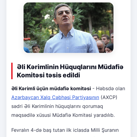
Əli Kərimlinin Hüquqlarını Müdafiə
Komitəsi təsis edildi
Əli Kərimli üçün müdafiə komitəsi
- Həbsdə olan
Azərbaycan Xalq Cəbhəsi Partiyasının
(AXCP)
sədri Əli Kərimlinin hüquqlarını qorumaq
məqsədilə xüsusi Müdafiə Komitəsi yaradılıb.
Fevralın 4-də baş tutan ilk iclasda Milli Şuranın