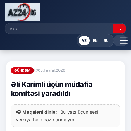
🔍
AZ
EN
RU
05.Fevral.2026
GÜNDƏM
Əli Kərimli üçün müdafiə
komitəsi yaradıldı
🎧 Məqaləni dinlə:
Bu yazı üçün səsli
versiya hələ hazırlanmayıb.