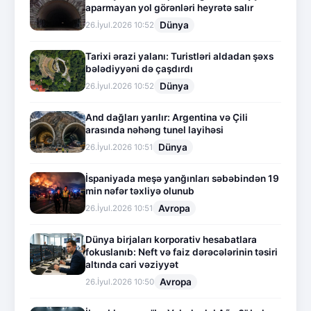
aparmayan yol görənləri heyrətə salır
Dünya
26.İyul.2026 10:52
Tarixi ərazi yalanı: Turistləri aldadan şəxs
bələdiyyəni də çaşdırdı
Dünya
26.İyul.2026 10:52
And dağları yarılır: Argentina və Çili
arasında nəhəng tunel layihəsi
Dünya
26.İyul.2026 10:51
İspaniyada meşə yanğınları səbəbindən 19
min nəfər təxliyə olunub
Avropa
26.İyul.2026 10:51
Dünya birjaları korporativ hesabatlara
fokuslanıb: Neft və faiz dərəcələrinin təsiri
altında cari vəziyyət
Avropa
26.İyul.2026 10:50