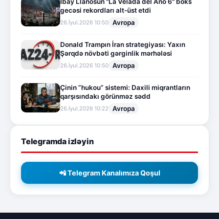
İbay Llanosun "La Velada del Año 6" boks
gecəsi rekordları alt-üst etdi
Avropa
26.İyul.2026 10:50
Donald Trampın İran strategiyası: Yaxın
Şərqdə növbəti gərginlik mərhələsi
Avropa
26.İyul.2026 10:50
Çinin “hukou” sistemi: Daxili miqrantların
qarşısındakı görünməz sədd
Avropa
26.İyul.2026 10:22
Telegramda izləyin
📲 Telegram Kanalımıza Qoşul