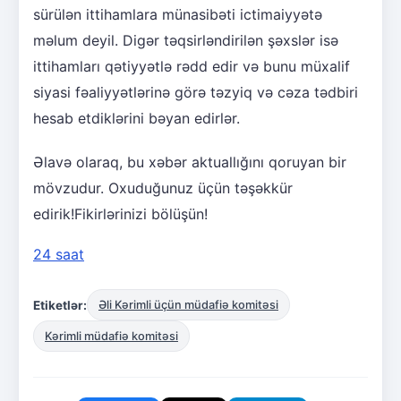
sürülən ittihamlara münasibəti ictimaiyyətə
məlum deyil. Digər təqsirləndirilən şəxslər isə
ittihamları qətiyyətlə rədd edir və bunu müxalif
siyasi fəaliyyətlərinə görə təzyiq və cəza tədbiri
hesab etdiklərini bəyan edirlər.
Əlavə olaraq, bu xəbər aktuallığını qoruyan bir
mövzudur. Oxuduğunuz üçün təşəkkür
edirik!Fikirlərinizi bölüşün!
24 saat
Etiketlər:
Əli Kərimli üçün müdafiə komitəsi
Kərimli müdafiə komitəsi