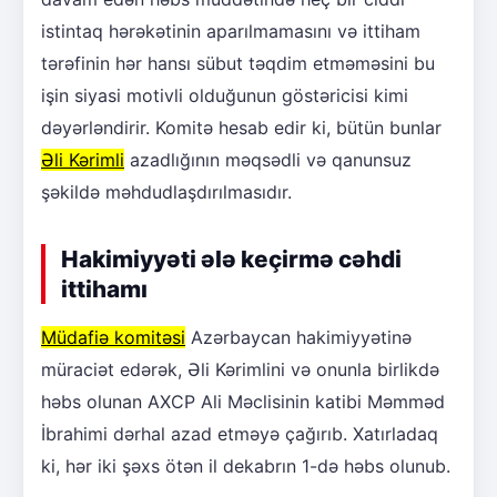
istintaq hərəkətinin aparılmamasını və ittiham
tərəfinin hər hansı sübut təqdim etməməsini bu
işin siyasi motivli olduğunun göstəricisi kimi
dəyərləndirir. Komitə hesab edir ki, bütün bunlar
Əli Kərimli
azadlığının məqsədli və qanunsuz
şəkildə məhdudlaşdırılmasıdır.
Hakimiyyəti ələ keçirmə cəhdi
ittihamı
Müdafiə komitəsi
Azərbaycan hakimiyyətinə
müraciət edərək, Əli Kərimlini və onunla birlikdə
həbs olunan AXCP Ali Məclisinin katibi Məmməd
İbrahimi dərhal azad etməyə çağırıb. Xatırladaq
ki, hər iki şəxs ötən il dekabrın 1-də həbs olunub.