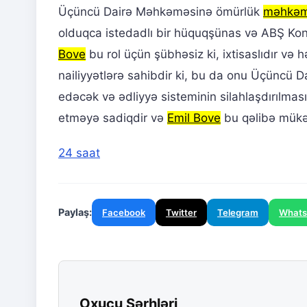
Üçüncü Dairə Məhkəməsinə ömürlük
məhkəmə
olduqca istedadlı bir hüquqşünas və ABŞ Konst
Bove
bu rol üçün şübhəsiz ki, ixtisaslıdır v
nailiyyətlərə sahibdir ki, bu da onu Üçüncü 
edəcək və ədliyyə sisteminin silahlaşdırılma
etməyə sadiqdir və
Emil Bove
bu qəlibə mükə
24 saat
Paylaş:
Facebook
Twitter
Telegram
What
Oxucu Şərhləri