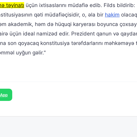
 təyinatı
üçün ixtisaslarını müdafiə edib. Filds bildirib:
itusiyasının qəti müdafiəçisidir, o, əla bir
hakim
olacaq
ə həm akademik, həm də hüquqi karyerası boyunca çoxsayl
Dairə üçün ideal namizəd edir. Prezident qanun və qayda
sına son qoyacaq konstitusiya tərəfdarlarını məhkəməyə 
mməl uyğun gəlir."
sApp