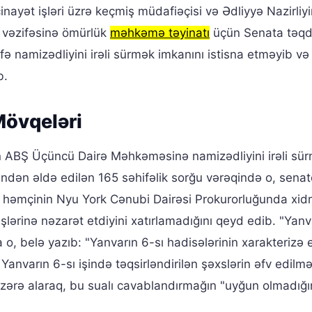
ayət işləri üzrə keçmiş müdafiəçisi və Ədliyyə Nazirliyi
 vəzifəsinə ömürlük
məhkəmə təyinatı
üçün Senata təq
ə namizədliyini irəli sürmək imkanını istisna etməyib və
b.
Mövqeləri
n ABŞ Üçüncü Dairə Məhkəməsinə namizədliyini irəli sü
dən əldə edilən 165 səhifəlik sorğu vərəqində o, senato
da, həmçinin Nyu York Cənubi Dairəsi Prokurorluğunda xi
işlərinə nəzarət etdiyini xatırlamadığını qeyd edib. "Yanv
a o, belə yazıb: "Yanvarın 6-sı hadisələrinin xarakterizə 
nvarın 6-sı işində təqsirləndirilən şəxslərin əfv edilməs
ərə alaraq, bu sualı cavablandırmağın "uyğun olmadığı