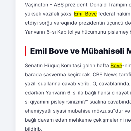
Vaşinqton – ABŞ prezidenti Donald Trampın cin
yüksək vəzifəli şəxsi
Emil Bove
federal hakim
etdiyi sorğu vərəqində prezidentin üçüncü dəf
Yanvarın 6-sı Kapitoliya hücumunu pisləməyi
Emil Bove və Mübahisəli 
Senatın Hüquq Komitəsi gələn həftə
Bove
-ni
barədə səsvermə keçirəcək. CBS News tərəfin
yazılı suallarına cavab verib. O, cavabların
edərkən Yanvarın 6-sı ilə bağlı hansı cinayət 
sı qiyamını pisləyirsinizmi?" sualına cavabınd
əhəmiyyətli siyasi mübahisə mövzusu"dur və Ya
bağlı davam edən məhkəmə çəkişmələrini nəz
bildirib.