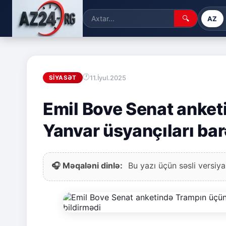
🔍
AZ
11.İyul.2025
SIYASƏT
Emil Bove Senat anket
Yanvar üsyançıları ba
🎧 Məqaləni dinlə:
Bu yazı üçün səsli versiya