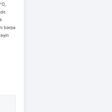
 "O,
dır.
ı
nı bərpa
təyin