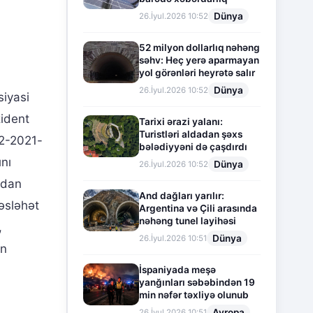
Dünya
26.İyul.2026 10:52
52 milyon dollarlıq nəhəng
səhv: Heç yerə aparmayan
yol görənləri heyrətə salır
Dünya
26.İyul.2026 10:52
siyasi
zident
Tarixi ərazi yalanı:
Turistləri aldadan şəxs
12-2021-
bələdiyyəni də çaşdırdı
ını
Dünya
26.İyul.2026 10:52
qdan
And dağları yarılır:
əsləhət
Argentina və Çili arasında
nəhəng tunel layihəsi
,
Dünya
26.İyul.2026 10:51
ən
İspaniyada meşə
yanğınları səbəbindən 19
min nəfər təxliyə olunub
Avropa
26.İyul.2026 10:51