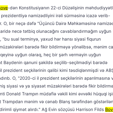
Bove
-dən Konstitusiyanın 22-ci Düzəlişinin məhdudiyyətl
ezidentliyə namizədliyini irəli sürməsinə icazə verib-
lər. O, bir neçə dəfə "Üçüncü Dairə Məhkəməsinə namizə
enaridə necə tətbiq olunacağını cavablandırmağım uyğun
, "bu sual terminyə, yaxud hər hansı siyasi fiqurun
 müzakirələri barədə fikir bildirməyə yönəlibsə, mənim c
qeyinə uyğun olaraq, heç bir şərh verməyin uyğun
nt Baydenin qanuni şəkildə seçilib-seçilmədiyi barədə
 prezident seçkilərinin qalibi kimi təsdiqlənmişdi və AB
ırıb. O, "2020-ci il prezident seçkilərinin aparılmasına 
niş siyasi və ya siyasət müzakirələri barədə fikir bildirm
ti Donald Trampın müdafiə vəkili kimi əvvəlki hüquqi iş
nt Trampdan mənim və cənab Blanş tərəfindən göstərilə
rimli qiymət alırdı." Ağ Evin sözçüsü Harrison Filds
Bov