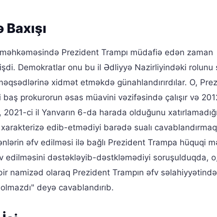
ə Baxışı
ət məhkəməsində Prezident Trampı müdafiə edən zaman
şdi. Demokratlar onu bu il Ədliyyə Nazirliyindəki rolunu 
məqsədlərinə xidmət etməkdə günahlandırırdılar. O, Pre
baş prokurorun əsas müavini vəzifəsində çalışır və 20
O, 2021-ci il Yanvarın 6-da harada olduğunu xatırlamadığ
mi xarakterizə edib-etmədiyi barədə sualı cavablandırma
ənlərin əfv edilməsi ilə bağlı Prezident Trampa hüquqi m
 əfv edilməsini dəstəkləyib-dəstkləmədiyi soruşulduqda, o
bir namizəd olaraq Prezident Trampın əfv səlahiyyətind
olmazdı" deyə cavablandırıb.