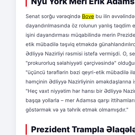
Nyu York Meri Erik Adams 
Senat sorğu vərəqində
Bove
bu ilin əvvəlind
dayandırılmasında öz rolunun yanlış təqdim ed
işini dayandırması müqabilində merin Prezid
etik mübadilə təşviq etməkdə günahlandırılır
Ədliyyə Nazirliyi rəsmisi istefa vermişdi. O,
"prokurorluq səlahiyyəti çərçivəsində" oldu
"üçüncü tərəflərin bəzi qeyri-etik mübadilə ilə b
həmçinin Ədliyyə Nazirliyinin əməkdaşlarına i
"Heç vaxt niyyətim hər hansı bir Ədliyyə Nazirli
başqa yollarla – mer Adamsa qarşı ittihamlar
göstərmək və ya təhrik etmək olmamışdır."
Prezident Trampla Əlaqələ