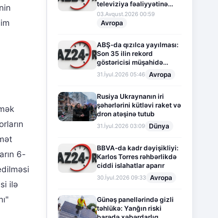
televiziya fəaliyyətinə
nin
fasilə verir
03.Avqust.2026 00:59
dim
Avropa
ABŞ-da qızılca yayılması:
Son 35 ilin rekord
göstəricisi müşahidə
olunur
Avropa
31.İyul.2026 05:46
Rusiya Ukraynanın iri
şəhərlərini kütləvi raket və
rmək
dron atəşinə tutub
rların
Dünya
31.İyul.2026 03:09
dmət
BBVA-da kadr dəyişikliyi:
arın 6-
Karlos Torres rəhbərlikdə
ciddi islahatlar aparır
edilməsi
Avropa
30.İyul.2026 09:33
i ilə
nı"
Günəş panellərində gizli
təhlükə: Yanğın riski
barədə xəbərdarlıq