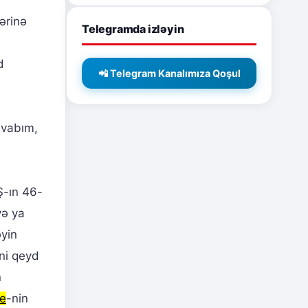
ərinə
Telegramda izləyin
d
📲 Telegram Kanalımıza Qoşul
avabım,
Ş-ın 46-
və ya
əyin
ini qeyd
n
e
-nin