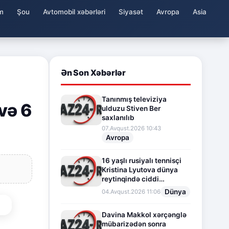
m
Şou
Avtomobil xəbərləri
Siyasət
Avropa
Asia
Ən Son Xəbərlər
Tanınmış televiziya
və 6
ulduzu Stiven Ber
saxlanılıb
07.Avqust.2026 10:43
Avropa
16 yaşlı rusiyalı tennisçi
Kristina Lyutova dünya
reytinqində ciddi
irəliləyişə imza atdı
Dünya
04.Avqust.2026 11:06
Davina Makkol xərçənglə
mübarizədən sonra