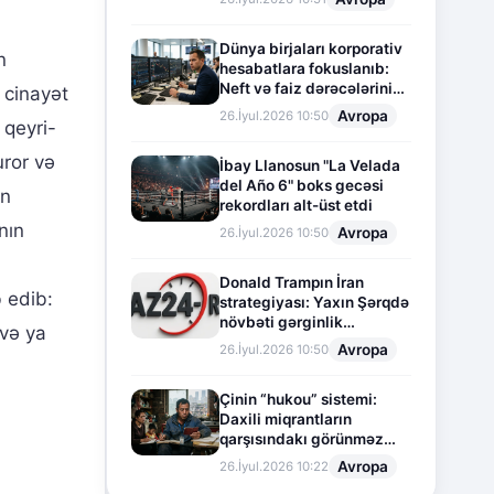
Dünya birjaları korporativ
n
hesabatlara fokuslanıb:
Neft və faiz dərəcələrinin
 cinayət
təsiri altında cari vəziyyət
Avropa
26.İyul.2026 10:50
 qeyri-
uror və
İbay Llanosun "La Velada
del Año 6" boks gecəsi
ın
rekordları alt-üst etdi
nın
Avropa
26.İyul.2026 10:50
Donald Trampın İran
b edib:
strategiyası: Yaxın Şərqdə
növbəti gərginlik
 və ya
mərhələsi
Avropa
26.İyul.2026 10:50
Çinin “hukou” sistemi:
Daxili miqrantların
qarşısındakı görünməz
sədd
Avropa
26.İyul.2026 10:22