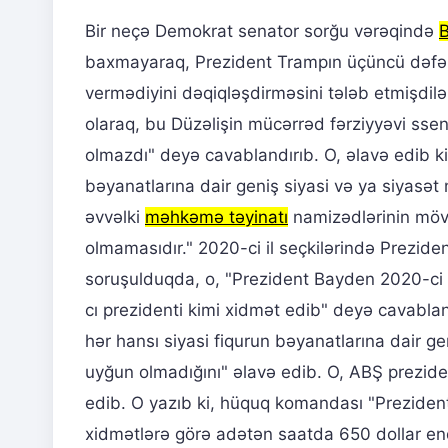
Bir neçə Demokrat senator sorğu vərəqində
baxmayaraq, Prezident Trampın üçüncü dəfə pr
vermədiyini dəqiqləşdirməsini tələb etmişdi
olaraq, bu Düzəlişin mücərrəd fərziyyəvi ss
olmazdı" deyə cavablandırıb. O, əlavə edib ki
bəyanatlarına dair geniş siyasi və ya siyasət
əvvəlki
məhkəmə təyinatı
namizədlərinin möv
olmamasıdır." 2020-ci il seçkilərində Prezide
soruşulduqda, o, "Prezident Bayden 2020-ci il
cı prezidenti kimi xidmət edib" deyə cavabland
hər hansı siyasi fiqurun bəyanatlarına dair ge
uyğun olmadığını" əlavə edib. O, ABŞ preziden
edib. O yazıb ki, hüquq komandası "Prezide
xidmətlərə görə adətən saatda 650 dollar endi