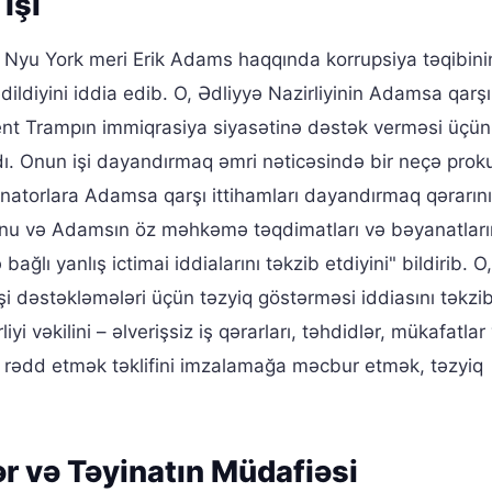
İşi
ə Nyu York meri Erik Adams haqqında korrupsiya təqibini
ildiyini iddia edib. O, Ədliyyə Nazirliyinin Adamsa qarşı
ent Trampın immiqrasiya siyasətinə dəstək verməsi üçün
dı. Onun işi dayandırmaq əmri nəticəsində bir neçə prok
 senatorlara Adamsa qarşı ittihamları dayandırmaq qərarın
ğunu və Adamsın öz məhkəmə təqdimatları və bəyanatları
ağlı yanlış ictimai iddialarını təkzib etdiyini" bildirib. O,
şi dəstəkləmələri üçün təzyiq göstərməsi iddiasını təkzi
yi vəkilini – əlverişsiz iş qərarları, təhdidlər, mükafatlar
ı rədd etmək təklifini imzalamağa məcbur etmək, təzyiq
r və Təyinatın Müdafiəsi