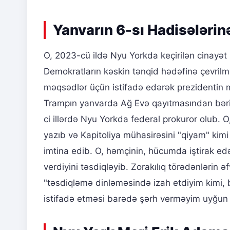
Yanvarın 6-sı Hadisələrin
O, 2023-cü ildə Nyu Yorkda keçirilən cinay
Demokratların kəskin tənqid hədəfinə çevrilmi
məqsədlər üçün istifadə edərək prezidentin 
Trampın yanvarda Ağ Evə qayıtmasından bəri 
ci illərdə Nyu Yorkda federal prokuror olub. 
yazıb və Kapitoliya mühasirəsini "qiyam" ki
imtina edib. O, həmçinin, hücumda iştirak ed
verdiyini təsdiqləyib. Zorakılıq törədənlərin
"təsdiqləmə dinləməsində izah etdiyim kimi, 
istifadə etməsi barədə şərh verməyim uyğun 