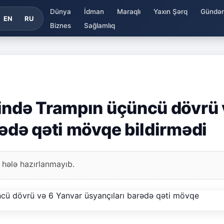
Dünya
İdman
Maraqlı
Yaxın Şərq
Gündə
EN
RU
Biznes
Sağlamlıq
ində Trampın üçüncü dövrü 
rədə qəti mövqe bildirmədi
 hələ hazırlanmayıb.