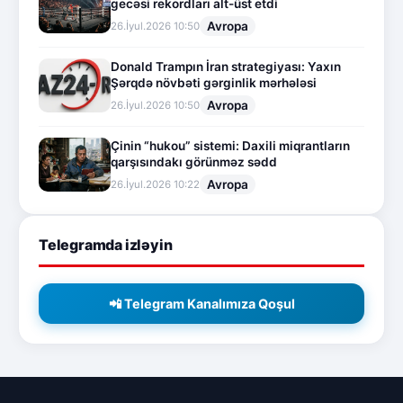
gecəsi rekordları alt-üst etdi
Avropa
26.İyul.2026 10:50
Donald Trampın İran strategiyası: Yaxın
Şərqdə növbəti gərginlik mərhələsi
Avropa
26.İyul.2026 10:50
Çinin “hukou” sistemi: Daxili miqrantların
qarşısındakı görünməz sədd
Avropa
26.İyul.2026 10:22
Telegramda izləyin
📲 Telegram Kanalımıza Qoşul