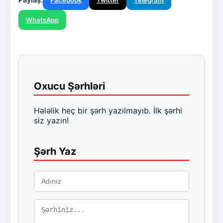
WhatsApp
Oxucu Şərhləri
Hələlik heç bir şərh yazılmayıb. İlk şərhi
siz yazın!
Şərh Yaz