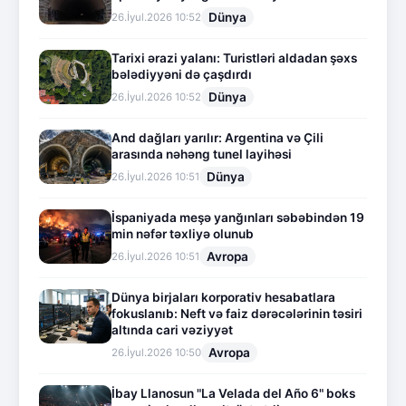
Dünya
26.İyul.2026 10:52
Tarixi ərazi yalanı: Turistləri aldadan şəxs
bələdiyyəni də çaşdırdı
Dünya
26.İyul.2026 10:52
And dağları yarılır: Argentina və Çili
arasında nəhəng tunel layihəsi
Dünya
26.İyul.2026 10:51
İspaniyada meşə yanğınları səbəbindən 19
min nəfər təxliyə olunub
Avropa
26.İyul.2026 10:51
Dünya birjaları korporativ hesabatlara
fokuslanıb: Neft və faiz dərəcələrinin təsiri
altında cari vəziyyət
Avropa
26.İyul.2026 10:50
İbay Llanosun "La Velada del Año 6" boks