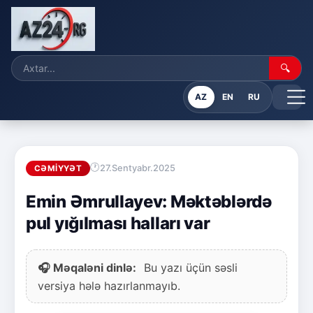
🔍
AZ
EN
RU
27.Sentyabr.2025
CƏMIYYƏT
Emin Əmrullayev: Məktəblərdə
pul yığılması halları var
🎧 Məqaləni dinlə:
Bu yazı üçün səsli
versiya hələ hazırlanmayıb.