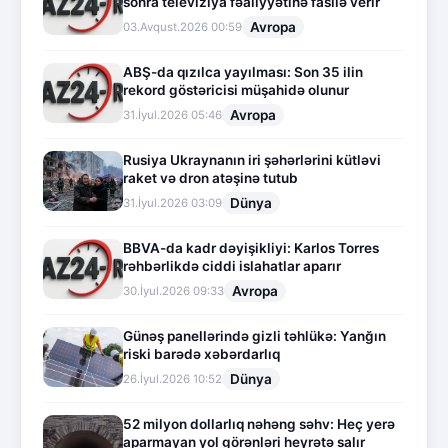
sonra televiziya fəaliyyətinə fasilə verir
Avropa
03.Avqust.2026 00:59
ABŞ-da qızılca yayılması: Son 35 ilin
rekord göstəricisi müşahidə olunur
Avropa
31.İyul.2026 05:46
Rusiya Ukraynanın iri şəhərlərini kütləvi
raket və dron atəşinə tutub
Dünya
31.İyul.2026 03:09
BBVA-da kadr dəyişikliyi: Karlos Torres
rəhbərlikdə ciddi islahatlar aparır
Avropa
30.İyul.2026 09:33
Günəş panellərində gizli təhlükə: Yanğın
riski barədə xəbərdarlıq
Dünya
26.İyul.2026 10:52
52 milyon dollarlıq nəhəng səhv: Heç yerə
aparmayan yol görənləri heyrətə salır