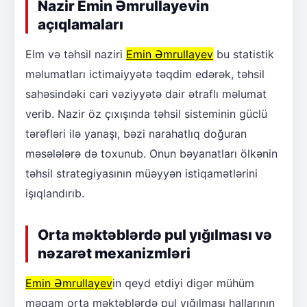
Nazir Emin Əmrullayevin
açıqlamaları
Elm və təhsil naziri
Emin Əmrullayev
bu statistik
məlumatları ictimaiyyətə təqdim edərək, təhsil
sahəsindəki cari vəziyyətə dair ətraflı məlumat
verib. Nazir öz çıxışında təhsil sisteminin güclü
tərəfləri ilə yanaşı, bəzi narahatlıq doğuran
məsələlərə də toxunub. Onun bəyanatları ölkənin
təhsil strategiyasının müəyyən istiqamətlərini
işıqlandırıb.
Orta məktəblərdə pul yığılması və
nəzarət mexanizmləri
Emin Əmrullayev
in qeyd etdiyi digər mühüm
məqam orta məktəblərdə pul yığılması hallarının