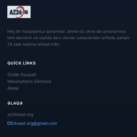
Heç bir hüququmuz qorunmur, amma siz yenə də qorunurmuş
kimi davranın və saytda dərc olunan xəbərlərdən istifadə zamanı
24 saat saytına istinad edin.
QUICK LINKS
Gizlilik Siyasəti
Məlumatların Silinməsi
Əlaqə
ƏLAQƏ
az24saat.org
24saat.org@gmail.com