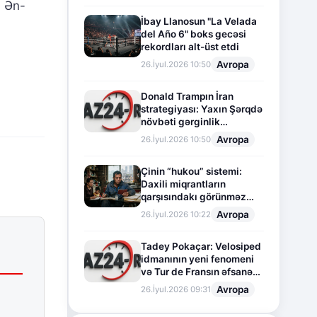
n Ən-
İbay Llanosun "La Velada
del Año 6" boks gecəsi
rekordları alt-üst etdi
Avropa
26.İyul.2026 10:50
Donald Trampın İran
strategiyası: Yaxın Şərqdə
növbəti gərginlik
mərhələsi
Avropa
26.İyul.2026 10:50
Çinin “hukou” sistemi:
Daxili miqrantların
qarşısındakı görünməz
sədd
Avropa
26.İyul.2026 10:22
Tadey Pokaçar: Velosiped
idmanının yeni fenomeni
və Tur de Fransın əfsanəvi
səhifəsi
Avropa
26.İyul.2026 09:31