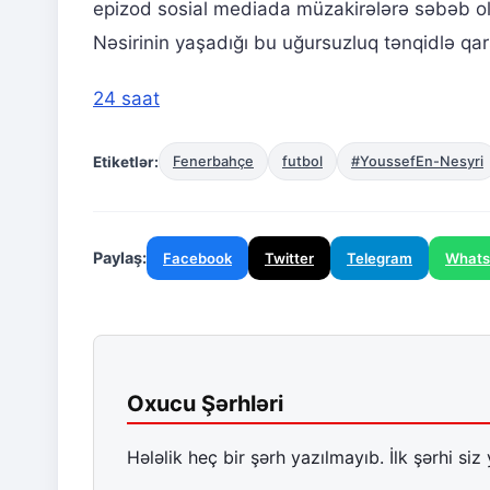
epizod sosial mediada müzakirələrə səbəb olu
Nəsirinin yaşadığı bu uğursuzluq tənqidlə qar
24 saat
Etiketlər:
Fenerbahçe
futbol
#YoussefEn-Nesyri
Paylaş:
Facebook
Twitter
Telegram
What
Oxucu Şərhləri
Hələlik heç bir şərh yazılmayıb. İlk şərhi siz 