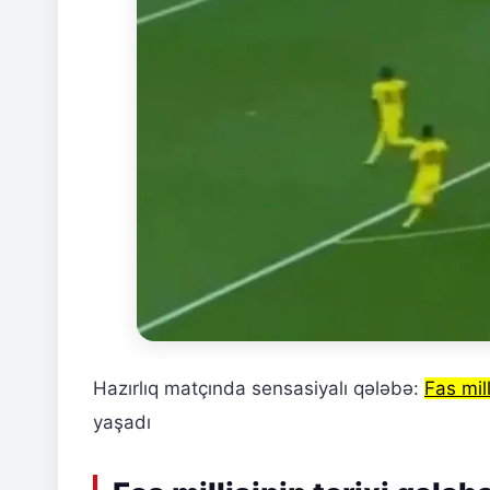
Hazırlıq matçında sensasiyalı qələbə:
Fas mil
yaşadı