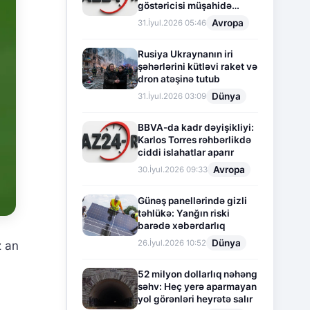
göstəricisi müşahidə
olunur
Avropa
31.İyul.2026 05:46
Rusiya Ukraynanın iri
şəhərlərini kütləvi raket və
dron atəşinə tutub
Dünya
31.İyul.2026 03:09
BBVA-da kadr dəyişikliyi:
Karlos Torres rəhbərlikdə
ciddi islahatlar aparır
Avropa
30.İyul.2026 09:33
Günəş panellərində gizli
təhlükə: Yanğın riski
barədə xəbərdarlıq
Dünya
26.İyul.2026 10:52
z an
52 milyon dollarlıq nəhəng
səhv: Heç yerə aparmayan
yol görənləri heyrətə salır