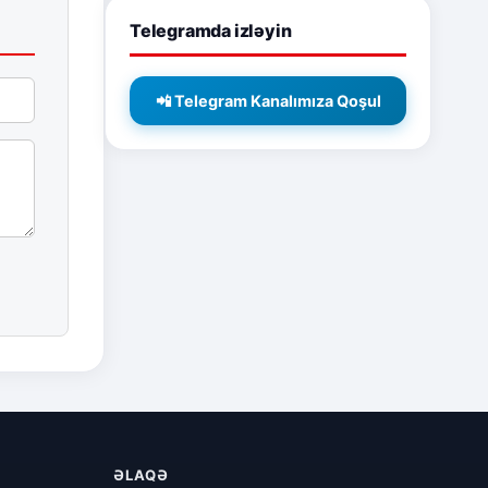
Telegramda izləyin
📲 Telegram Kanalımıza Qoşul
ƏLAQƏ