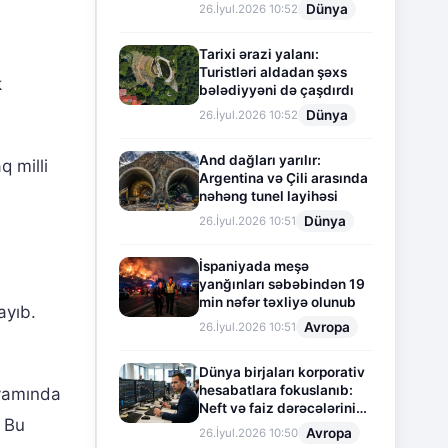
Dünya
26.İyul.2026 10:52
Tarixi ərazi yalanı:
Turistləri aldadan şəxs
k
bələdiyyəni də çaşdırdı
Dünya
26.İyul.2026 10:52
And dağları yarılır:
 milli
Argentina və Çili arasında
nəhəng tunel layihəsi
Dünya
26.İyul.2026 10:51
İspaniyada meşə
yanğınları səbəbindən 19
min nəfər təxliyə olunub
ayıb.
Avropa
26.İyul.2026 10:51
Dünya birjaları korporativ
hesabatlara fokuslanıb:
avamında
Neft və faiz dərəcələrinin
. Bu
təsiri altında cari vəziyyət
Avropa
26.İyul.2026 10:50