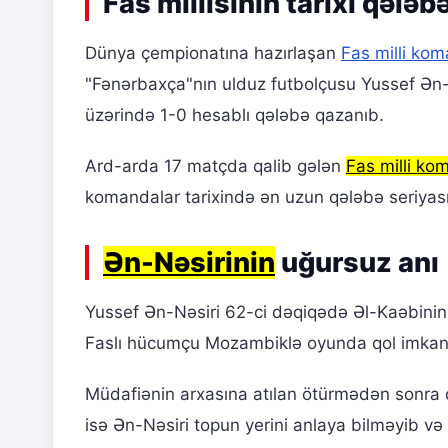
Fas millisinin tarixi qələb
Dünya çempionatına hazırlaşan
Fas milli ko
"Fənərbaxça"nın ulduz futbolçusu Yussef Ən-
üzərində 1-0 hesablı qələbə qazanıb.
Ard-arda 17 matçda qalib gələn
Fas milli ko
komandalar tarixində ən uzun qələbə seriya
Ən-Nəsirinin
uğursuz anı
Yussef Ən-Nəsiri 62-ci dəqiqədə Əl-Kaəbinin 
Faslı hücumçu Mozambiklə oyunda qol imkanı
Müdafiənin arxasına atılan ötürmədən sonra 
isə Ən-Nəsiri topun yerini anlaya bilməyib v