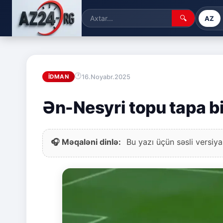
🔍
AZ
16.Noyabr.2025
İDMAN
Ən-Nesyri topu tapa bi
🎧 Məqaləni dinlə:
Bu yazı üçün səsli versiya