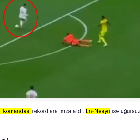
li komandası
rekordlara imza atdı,
En-Nesyri
isə uğursu