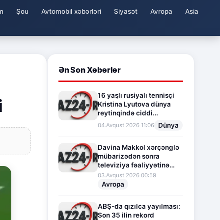
m
Şou
Avtomobil xəbərləri
Siyasət
Avropa
Asia
Ən Son Xəbərlər
16 yaşlı rusiyalı tennisçi
i
Kristina Lyutova dünya
reytinqində ciddi
irəliləyişə imza atdı
Dünya
04.Avqust.2026 11:06
Davina Makkol xərçənglə
mübarizədən sonra
televiziya fəaliyyətinə
fasilə verir
03.Avqust.2026 00:59
Avropa
ABŞ-da qızılca yayılması:
Son 35 ilin rekord