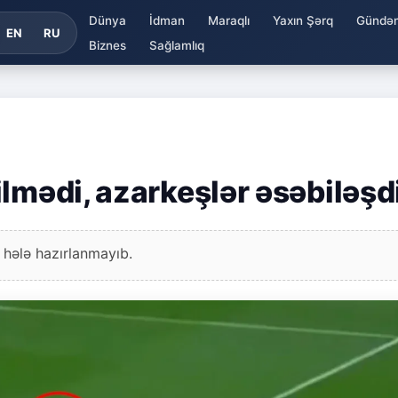
Dünya
İdman
Maraqlı
Yaxın Şərq
Gündə
EN
RU
Biznes
Sağlamlıq
lmədi, azarkeşlər əsəbiləşd
 hələ hazırlanmayıb.