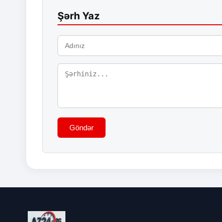
Şərh Yaz
Göndər