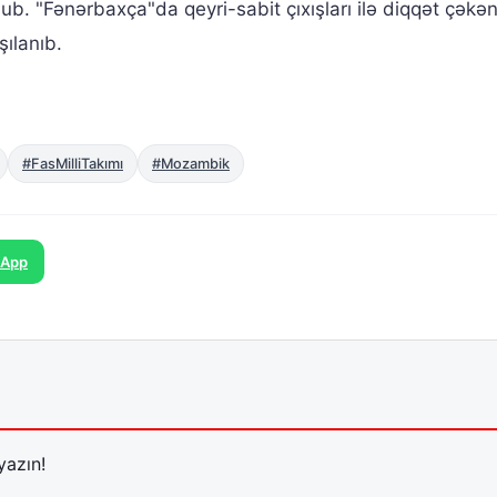
b. "Fənərbaxça"da qeyri-sabit çıxışları ilə diqqət çəkə
şılanıb.
#FasMilliTakımı
#Mozambik
sApp
yazın!