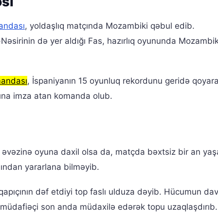
əsi
mandası
, yoldaşlıq matçında Mozambiki qəbul edib.
Nəsirinin də yer aldığı Fas, hazırlıq oyununda Mozambi
mandası
, İspaniyanın 15 oyunluq rekordunu geridə qoyaraq
sına imza atan komanda olub.
əvəzinə oyuna daxil olsa da, matçda bəxtsiz bir an yaş
ndan yararlana bilməyib.
qapıçının dəf etdiyi top faslı ulduza dəyib. Hücumun d
ə müdafiəçi son anda müdaxilə edərək topu uzaqlaşdırıb