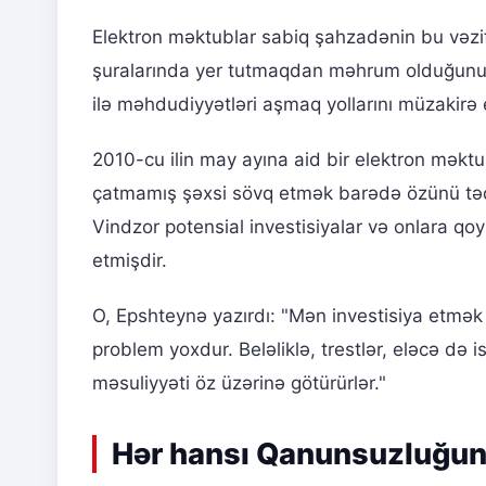
Elektron məktublar sabiq şahzadənin bu vəzif
şuralarında yer tutmaqdan məhrum olduğunu
ilə məhdudiyyətləri aşmaq yollarını müzakirə e
2010-cu ilin may ayına aid bir elektron mək
çatmamış şəxsi sövq etmək barədə özünü təqs
Vindzor potensial investisiyalar və onlara qo
etmişdir.
O, Epshteynə yazırdı: "Mən investisiya etmək
problem yoxdur. Beləliklə, trestlər, eləcə də is
məsuliyyəti öz üzərinə götürürlər."
Hər hansı Qanunsuzluğun