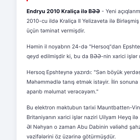
Endryu 2010 Kraliça ilə BƏƏ
- Yeni açıqlanm
2010-cu ildə Kraliça II Yelizaveta ilə Birləşm
üçün təminat vermişdir.
Həmin il noyabrın 24-də "Hersoq"dan Epshte
qeyd edilmişdir ki, bu da BƏƏ-nin xarici işlər
Hersoq Epshteynə yazırdı: "Sən böyük yerdəs
Məhəmmədlə tanış etmək istəyir. İlin sonun
aparıb məlumat verəcəyəm."
Bu elektron məktubun tarixi Mauntbatten-Vin
Britaniyanın xarici işlər naziri Uilyam Heyq
Əl Nəhyan o zaman Abu Dabinin vəliəhd şahza
vəzifələrini öz üzərinə götürmüşdür.