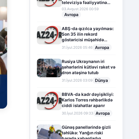
televiziya fəaliyyətinə
fasilə verir
03.Avqust.2026 00:59
Avropa
ABŞ-da qızılca yayılması:
Son 35 ilin rekord
göstəricisi müşahidə
olunur
Avropa
31.İyul.2026 05:46
Rusiya Ukraynanın iri
şəhərlərini kütləvi raket və
dron atəşinə tutub
Dünya
31.İyul.2026 03:09
BBVA-da kadr dəyişikliyi:
Karlos Torres rəhbərlikdə
ciddi islahatlar aparır
Avropa
30.İyul.2026 09:33
Günəş panellərində gizli
təhlükə: Yanğın riski
barədə xəbərdarlıq