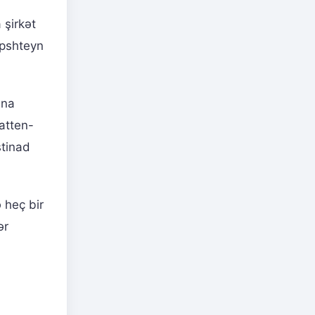
 şirkət
Epshteyn
ına
atten-
stinad
 heç bir
ər