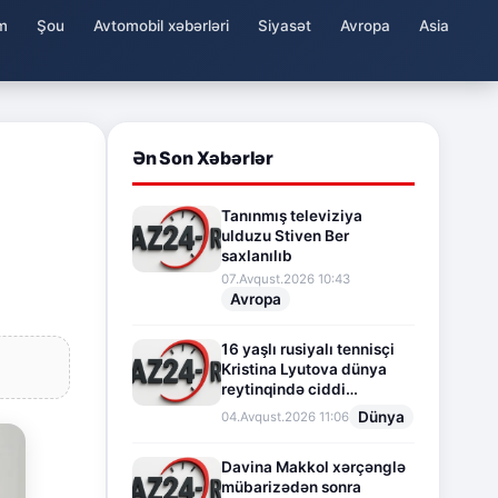
m
Şou
Avtomobil xəbərləri
Siyasət
Avropa
Asia
Ən Son Xəbərlər
Tanınmış televiziya
ulduzu Stiven Ber
saxlanılıb
07.Avqust.2026 10:43
Avropa
16 yaşlı rusiyalı tennisçi
Kristina Lyutova dünya
reytinqində ciddi
irəliləyişə imza atdı
Dünya
04.Avqust.2026 11:06
Davina Makkol xərçənglə
mübarizədən sonra