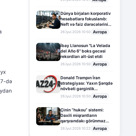
Dünya birjaları korporativ
hesabatlara fokuslanıb:
Neft və faiz dərəcələrinin
təsiri altında cari vəziyyət
a
Avropa
26.İyul.2026 10:50
İbay Llanosun "La Velada
del Año 6" boks gecəsi
rekordları alt-üst etdi
Avropa
26.İyul.2026 10:50
eyx
Donald Trampın İran
 7-də
strategiyası: Yaxın Şərqdə
növbəti gərginlik
aydan
mərhələsi
Avropa
26.İyul.2026 10:50
Çinin “hukou” sistemi:
Daxili miqrantların
qarşısındakı görünməz
sədd
Avropa
26.İyul.2026 10:22