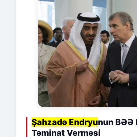
Şahzadə Endryu
nun BƏƏ 
Təminat Verməsi