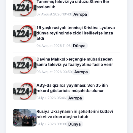
Tanınmış televiziya ulduzu Stiven Ber
saxlanılıb
Avropa
07.Avqust.2026 10:43
16 yaşlı rusiyalı tennisçi Kristina Lyutova
dünya reytinqində ciddi irəliləyişə imza
atdı
Dünya
04.Avqust.2026 11:06
Davina Makkol xərçənglə mübarizədən
sonra televiziya fəaliyyətinə fasilə verir
Avropa
03.Avqust.2026 00:59
ABŞ-da qızılca yayılması: Son 35 ilin
rekord göstəricisi müşahidə olunur
Avropa
31.İyul.2026 05:46
Rusiya Ukraynanın iri şəhərlərini kütləvi
raket və dron atəşinə tutub
Dünya
31.İyul.2026 03:09