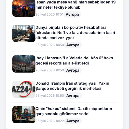
İspaniyada meşə yanğınları səbəbindən 19
min nəfər təxliyə olunub
Avropa
26.İyul.2026 10:51
Dünya birjaları korporativ hesabatlara
fokuslanıb: Neft və faiz dərəcələrinin təsiri
altında cari vəziyyət
Avropa
26.İyul.2026 10:50
İbay Llanosun "La Velada del Año 6" boks
gecəsi rekordları alt-üst etdi
Avropa
26.İyul.2026 10:50
Donald Trampın İran strategiyası: Yaxın
Şərqdə növbəti gərginlik mərhələsi
Avropa
26.İyul.2026 10:50
Çinin “hukou” sistemi: Daxili miqrantların
qarşısındakı görünməz sədd
Avropa
26.İyul.2026 10:22