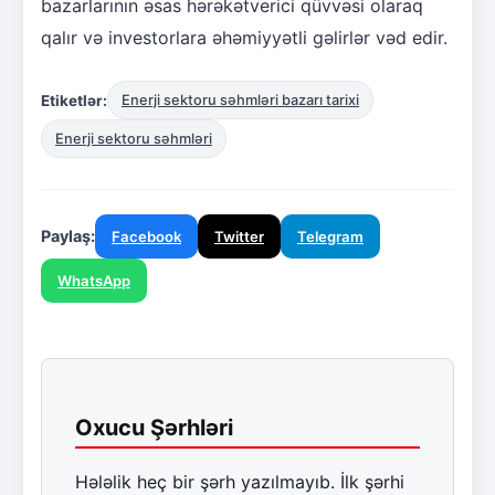
bazarlarının əsas hərəkətverici qüvvəsi olaraq
qalır və investorlara əhəmiyyətli gəlirlər vəd edir.
Etiketlər:
Enerji sektoru səhmləri bazarı tarixi
Enerji sektoru səhmləri
Paylaş:
Facebook
Twitter
Telegram
WhatsApp
Oxucu Şərhləri
Hələlik heç bir şərh yazılmayıb. İlk şərhi