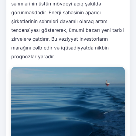
səhmlərinin üstün mövqeyi açıq şəkildə
görünməkdədir. Enerji sahəsinin aparıcı
şirkətlərinin səhmləri davamlı olaraq artım
tendensi̇yası göstərərək, ümumi bazarı yeni tarixi
zirvələrə çatdırır. Bu vəziyyət investorların
marağını cəlb edir və iqtisadiyyatda nikbin
proqnozlar yaradır.