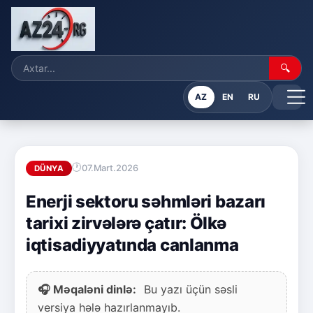
🔍
AZ
EN
RU
07.Mart.2026
DÜNYA
Enerji sektoru səhmləri bazarı
tarixi zirvələrə çatır: Ölkə
iqtisadiyyatında canlanma
🎧 Məqaləni dinlə:
Bu yazı üçün səsli
versiya hələ hazırlanmayıb.