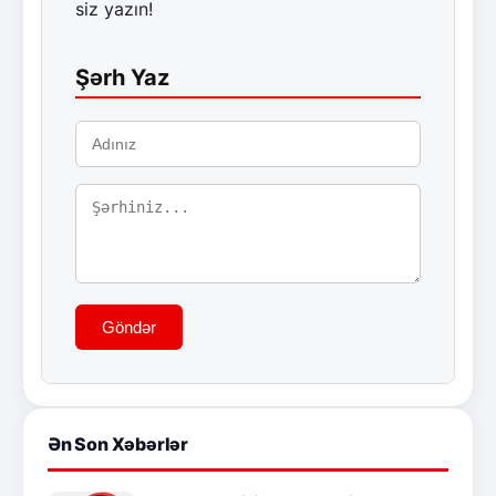
siz yazın!
Şərh Yaz
Göndər
Ən Son Xəbərlər