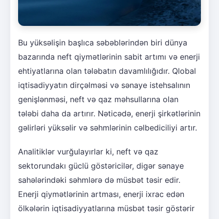
Bu yüksəlişin başlıca səbəblərindən biri dünya
bazarında neft qiymətlərinin sabit artımı və enerji
ehtiyatlarına olan tələbatın davamlılığıdır. Qlobal
iqtisadiyyatın dirçəlməsi və sənaye istehsalının
genişlənməsi, neft və qaz məhsullarına olan
tələbi daha da artırır. Nəticədə, enerji şirkətlərinin
gəlirləri yüksəlir və səhmlərinin cəlbediciliyi artır.
Analitiklər vurğulayırlar ki, neft və qaz
sektorundakı güclü göstəricilər, digər sənaye
sahələrindəki səhmlərə də müsbət təsir edir.
Enerji qiymətlərinin artması, enerji ixrac edən
ölkələrin iqtisadiyyatlarına müsbət təsir göstərir