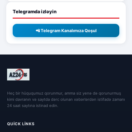
Telegramda izləyin
📲 Telegram Kanalımıza Qoşul
Heç bir hüququmuz qorunmur, amma siz yenə də qorunurmuş
kimi davranın və saytda dərc olunan xəbərlərdən istifadə zamanı
24 saat saytına istinad edin.
QUICK LINKS