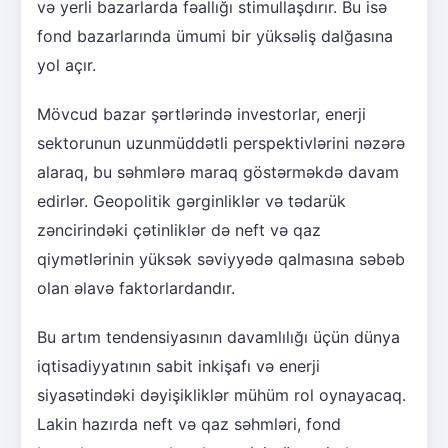
və yerli bazarlarda fəallığı stimullaşdırır. Bu isə
fond bazarlarında ümumi bir yüksəliş dalğasına
yol açır.
Mövcud bazar şərtlərində investorlar, enerji
sektorunun uzunmüddətli perspektivlərini nəzərə
alaraq, bu səhmlərə maraq göstərməkdə davam
edirlər. Geopolitik gərginliklər və tədarük
zəncirindəki çətinliklər də neft və qaz
qiymətlərinin yüksək səviyyədə qalmasına səbəb
olan əlavə faktorlardandır.
Bu artım tendensiyasının davamlılığı üçün dünya
iqtisadiyyatının sabit inkişafı və enerji
siyasətindəki dəyişikliklər mühüm rol oynayacaq.
Lakin hazırda neft və qaz səhmləri, fond