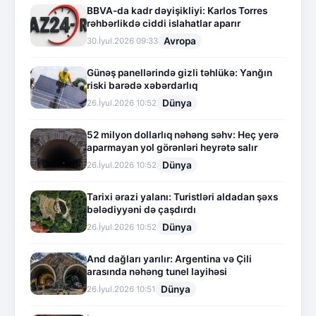
BBVA-da kadr dəyişikliyi: Karlos Torres
rəhbərlikdə ciddi islahatlar aparır
Avropa
30.İyul.2026 09:33
Günəş panellərində gizli təhlükə: Yanğın
riski barədə xəbərdarlıq
Dünya
26.İyul.2026 10:52
52 milyon dollarlıq nəhəng səhv: Heç yerə
aparmayan yol görənləri heyrətə salır
Dünya
26.İyul.2026 10:52
Tarixi ərazi yalanı: Turistləri aldadan şəxs
bələdiyyəni də çaşdırdı
Dünya
26.İyul.2026 10:52
And dağları yarılır: Argentina və Çili
arasında nəhəng tunel layihəsi
Dünya
26.İyul.2026 10:51