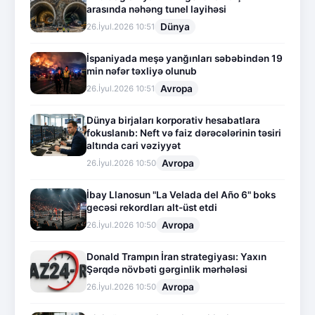
arasında nəhəng tunel layihəsi
Dünya
26.İyul.2026 10:51
İspaniyada meşə yanğınları səbəbindən 19
min nəfər təxliyə olunub
Avropa
26.İyul.2026 10:51
Dünya birjaları korporativ hesabatlara
fokuslanıb: Neft və faiz dərəcələrinin təsiri
altında cari vəziyyət
Avropa
26.İyul.2026 10:50
İbay Llanosun "La Velada del Año 6" boks
gecəsi rekordları alt-üst etdi
Avropa
26.İyul.2026 10:50
Donald Trampın İran strategiyası: Yaxın
Şərqdə növbəti gərginlik mərhələsi
Avropa
26.İyul.2026 10:50