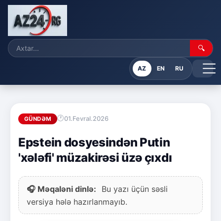
🔍
AZ
EN
RU
01.Fevral.2026
GÜNDƏM
Epstein dosyesindən Putin
'xələfi' müzakirəsi üzə çıxdı
🎧 Məqaləni dinlə:
Bu yazı üçün səsli
versiya hələ hazırlanmayıb.