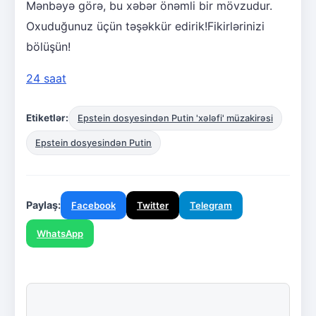
Mənbəyə görə, bu xəbər önəmli bir mövzudur.
Oxuduğunuz üçün təşəkkür edirik!Fikirlərinizi
bölüşün!
24 saat
Etiketlər:
Epstein dosyesindən Putin 'xələfi' müzakirəsi
Epstein dosyesindən Putin
Paylaş:
Facebook
Twitter
Telegram
WhatsApp