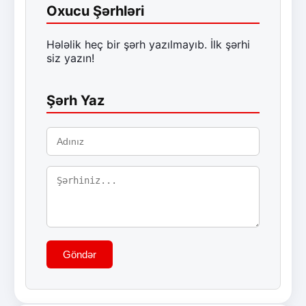
Oxucu Şərhləri
Hələlik heç bir şərh yazılmayıb. İlk şərhi
siz yazın!
Şərh Yaz
Göndər