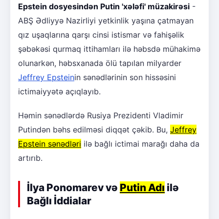
Epstein dosyesindən Putin 'xələfi' müzakirəsi
-
ABŞ Ədliyyə Nazirliyi yetkinlik yaşına çatmayan
qız uşaqlarına qarşı cinsi istismar və fahişəlik
şəbəkəsi qurmaq ittihamları ilə həbsdə mühakimə
olunarkən, həbsxanada ölü tapılan milyarder
Jeffrey Epstein
in sənədlərinin son hissəsini
ictimaiyyətə açıqlayıb.
Həmin sənədlərdə Rusiya Prezidenti Vladimir
Putindən bəhs edilməsi diqqət çəkib. Bu,
Jeffrey
Epstein sənədləri
ilə bağlı ictimai marağı daha da
artırıb.
İlya Ponomarev və
Putin Adı
ilə
Bağlı İddialar