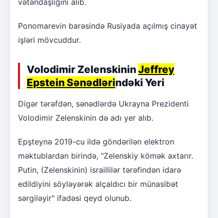
vətəndaşlığını alıb.
Ponomarevin barəsində Rusiyada açılmış cinayət
işləri mövcuddur.
Volodimir Zelenskinin
Jeffrey
Epstein Sənədləri
ndəki Yeri
Digər tərəfdən, sənədlərdə Ukrayna Prezidenti
Volodimir Zelenskinin də adı yer alıb.
Epşteynə 2019-cu ildə göndərilən elektron
məktublardan birində, "Zelenskiy kömək axtarır.
Putin, (Zelenskinin) israillilər tərəfindən idarə
edildiyini söyləyərək alçaldıcı bir münasibət
sərgiləyir" ifadəsi qeyd olunub.