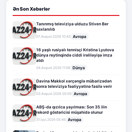
Ən Son Xəbərlər
Tanınmış televiziya ulduzu Stiven Ber
saxlanılıb
Avropa
07.Avqust.2026 10:43
16 yaşlı rusiyalı tennisçi Kristina Lyutova
dünya reytinqində ciddi irəliləyişə imza
atdı
Dünya
04.Avqust.2026 11:06
Davina Makkol xərçənglə mübarizədən
sonra televiziya fəaliyyətinə fasilə verir
Avropa
03.Avqust.2026 00:59
ABŞ-da qızılca yayılması: Son 35 ilin
rekord göstəricisi müşahidə olunur
Avropa
31.İyul.2026 05:46