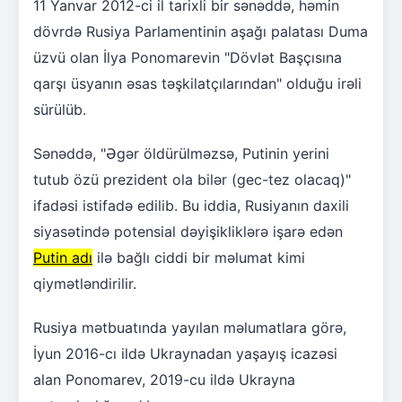
11 Yanvar 2012-ci il tarixli bir sənəddə, həmin
dövrdə Rusiya Parlamentinin aşağı palatası Duma
üzvü olan İlya Ponomarevin "Dövlət Başçısına
qarşı üsyanın əsas təşkilatçılarından" olduğu irəli
sürülüb.
Sənəddə, "Əgər öldürülməzsə, Putinin yerini
tutub özü prezident ola bilər (gec-tez olacaq)"
ifadəsi istifadə edilib. Bu iddia, Rusiyanın daxili
siyasətində potensial dəyişikliklərə işarə edən
Putin adı
ilə bağlı ciddi bir məlumat kimi
qiymətləndirilir.
Rusiya mətbuatında yayılan məlumatlara görə,
İyun 2016-cı ildə Ukraynadan yaşayış icazəsi
alan Ponomarev, 2019-cu ildə Ukrayna