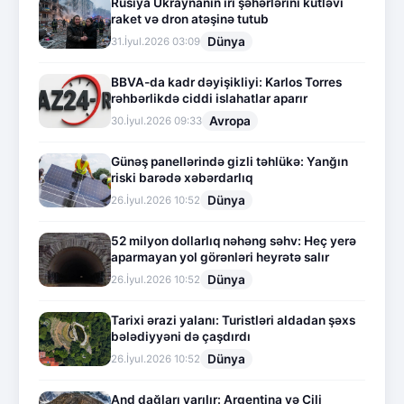
Rusiya Ukraynanın iri şəhərlərini kütləvi
raket və dron atəşinə tutub
Dünya
31.İyul.2026 03:09
BBVA-da kadr dəyişikliyi: Karlos Torres
rəhbərlikdə ciddi islahatlar aparır
Avropa
30.İyul.2026 09:33
Günəş panellərində gizli təhlükə: Yanğın
riski barədə xəbərdarlıq
Dünya
26.İyul.2026 10:52
52 milyon dollarlıq nəhəng səhv: Heç yerə
aparmayan yol görənləri heyrətə salır
Dünya
26.İyul.2026 10:52
Tarixi ərazi yalanı: Turistləri aldadan şəxs
bələdiyyəni də çaşdırdı
Dünya
26.İyul.2026 10:52
And dağları yarılır: Argentina və Çili