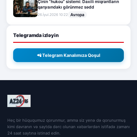
Çinin “hukou” sistemi: Daxili miqrantların
qarşısındakı görünməz sədd
Avropa
26.İyul.2026 10:22
Telegramda izləyin
📲 Telegram Kanalımıza Qoşul
Heç bir hüququmuz qorunmur, amma siz yenə də qorunurmuş
kimi davranın və saytda dərc olunan xəbərlərdən istifadə zamanı
24 saat saytına istinad edin.